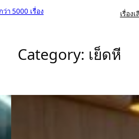
เรื่องเ
Category:
เย็ดหี