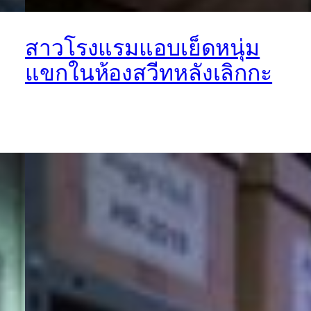
สาวโรงแรมแอบเย็ดหนุ่ม
แขกในห้องสวีทหลังเลิกกะ