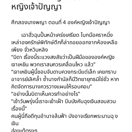
หญิงเจ้าปัญญา
ศึกสองนางพญา ตอนที่ 4 องค์หญิงเจ้าปัญญา
เฉาฮั่วฉุนปั้นหน้าเคร่งเครียด โบกมือคราหนึ่ง
เหล่าองครักษ์พิทักษ์ตึกก็ล่าถอยออกจากห้องเหลือ
เพียง จั่วหวินหลิง
“บิดา เรื่องนี้ระแวงสงสัยว่าเป็นฝีมือขององค์หญิง
เจาเหยิน พวกเราสมควรเคลื่อนไหว แล้ว”
“เจาเหยินผู้นี้ชอบจับดาบควงกระบีแต่เล็ก เคยกราบ
อาจารย์เลิศล้ำ ซ้ำนางกำนัลก็มีวิทยายุทธมิใช่ชั่ว หาก
คิดจัดการนางควรวางแผนให้รอบคอบ”
“อย่างนั้นบิดาเห็นควรทำอย่างไร”
“เช้าวันพรุ่งนี้เราจะเข้าเฝ้า บีบบังคับฉุงเจินสอบสวน
เรื่องนี้”
คนผู้นี่ถือดีกุมอำนาจล้นฟ้า บังอาจเรียกพระนามฉุ ง
เจิน
ฮ่องเต้ตรงๆ