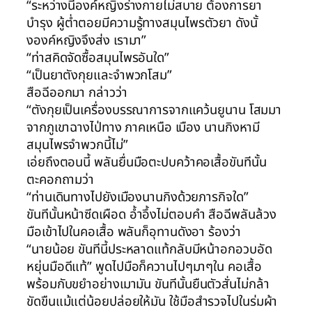
“ระหว่างนี้องค์หญิงร่างกายไม่สบาย ต้องการยา
บำรุง ผู้ต่ำตอยมีความรู้ทางสมุนไพรตัวยา ดังนั้
งองค์หญิงจึงส่ง เรามา”
“ท่าสคิดจัดซื้อสมุนไพรอันใด”
“เป็นยาตังกุยและจำพวกโสม”
สือฉีออกมา กล่าวว่า
“ตังกุยเป็นเครื่องบรรณาการจากแคว้นยูนาน โสมมา
จากภูเขาฉางไป่ทาง ภาคเหนือ เมือง นานกิงหามี
สมุนไพรจำพวกนี้ไม่”
เอ่ยถึงตอนนี้ พลันยื่นมือตะปบคว้าคอเสื้อขันทีนั้น
ตะคอกถามว่า
“ท่านเดินทางไปยังเมืองนานกิงด้วยภารกิจใด”
ขันทีนั้นหน้าซีดเผือด อ้ำอึ้งไม่ตอบคำ สือฉีพลันล้วง
มือเข้าไปในคอเสื้อ พลันก็อุทานดังอา ร้องว่า
“นายน้อย ขันทีนี้ประหลาดแท้กลับมีหน้าอกอวบอัด
หยุ่นมือดีแท้” พูดไปมือก็ควานไปๆมาๆใน คอเสื้อ
พร้อมกับขยำอย่างเมามัน ขันทีนั้นยืนตัวสั่นไม่กล้า
ขัดขืนแม้แต่น้อยปล่อยให้มัน ใช้มือสำรวจไปในร่มผ้า