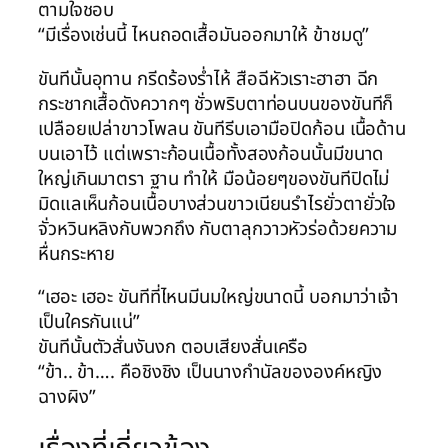
ตามใจชอบ
“มีเรื่องเช่นนี้ ไหนถอดเสื้อมันออกมาให้ ข้าชมดู”
ขันทีนั้นอุทาน กรีดร้องร่ำไห้ สือฉีหัวเราะฮาฮา ฉีก
กระชากเสื้อดังควากๆ ชั่วพริบตาท่อนบนของขันทีก็
เปลือยเปล่าขาวโพลน ขันทีรีบเอามือปิดก้อน เนื้อด้าน
บนเอาไว้ แต่เพราะก้อนเนื้อทั้งสองก้อนนั้นมีขนาด
ใหญ่เกินมาตรา ฐาน ทำให้ มือน้อยๆของขันทีปิดไม่
มิดแลเห็นก้อนเนื้อบางส่วนขาวเนียนรำไรยั่วตายั่วใจ
จั่วหวินหลิงกับพวกถึง กับตาลุกวาวหัวร่อด้วยความ
หื่นกระหาย
“เฮอะ เฮอะ ขันทีที่ไหนมีนมใหญ่ขนาดนี้ บอกมาว่าเจ้า
เป็นใครกันแน่”
ขันทีนั้นตัวสั่นงันงก ตอบเสียงสั่นเครือ
“ข้า.. ข้า…. คือชิงชิง เป็นนางกำนัลขององค์หญิง
ฉางผิง”