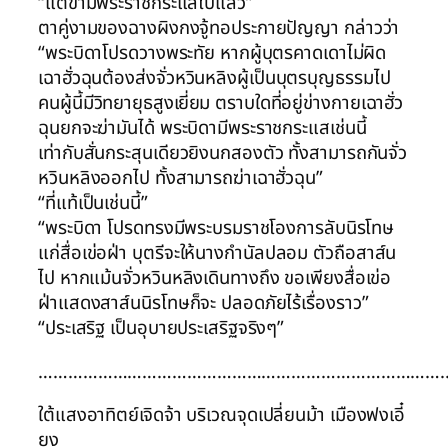
“แต่ข้ามีพระราชกระแสไปแล้ว”
ตาคู่งามของฉางผิงกงจู้ทอประกายปัญญา กล่าวว่า
“พระบิดาโปรดวางพระทัย หากผู้บุตรคาดเดาไม่ผิด
เฉาฮั่วฉุนต้องส่งจั่วหวินหลิงผู้เป็นบุตรบุญธรรมไป
คนผู้นี้มีวิทยายุธสูงเยี่ยม ตราบใดที่อยู่ข่างกายเฉาฮั่ว
ฉุนยกจะฆ่ามันได้ พระบิดามีพระราชกระแสเช่นนี้
เท่ากับสั่นกระสุนเดียวยิงนกสองตัว ทั้งสามารถกันจั่ว
หวินหลิงออกไป ทั้งสามารถฆ่าเฉาฮั่วฉุน”
“ที่แท้เป็นเช่นนี้”
“พระบิดา โปรดทรงมีพระบรมราชโองการลับนิรโทษ
แก่สื่อเข่อฝ่า บุตรีจะให้นางกำนัลปลอม ตัวถือสาส์น
ไป หากแม้นจั่วหวินหลิงเดินทางถึง ขอเพียงสื่อเข่อ
ฝ่าแสดงสาส์นนิรโทษก็จะ ปลอดภัยไร้เรื่องราว”
“ประเสริฐ เป็นอุบายประเสริฐจริงๆ”
……………………………………………………………………….
ใต้แสงอาทิตย์เจิดจ้า บริเวณจุดเปลี่ยนม้า เมืองฟงเอี๋
ยง