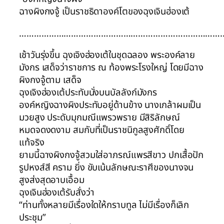
ฉางผิงกงจู้ เป็นราชธิดาองค์โตของฉุงเจินฮ่องเต้
……………………………………………………………………….
เช้าวันรุ่งขึ้น ฉุงเจิงฮ่องเต้ในชุดฉลอง พระองค์ลาย
มังกร เสด็จว่าราชการ ณ ท้องพระโรงใหญ่ โดยมีฉาง
ผิงกงจู้ตาม เสด็จ
ฉุงเจิงฮ่องเต้ประทับนั่งบนบัลลังก์มังกร
องค์หญิงฉางผิงประทับอยู่ด้านข้าง นางเกล้าผมเป็น
มวยสูง ประดับมุกมณีแพรวพราย มีสิริลักษณ์
หมดจดงดงาม สมกับที่เป็นราชนิกูลสูงศักดิ์โดย
แท้จริง
ยามนี้ฉางผิงกงจู้สวมใส่อาภรณ์แพรสีขาว ปกเสื้อปัก
รูปหงส์สี คราม ยิ่ง ขับเน้นลักษณะราศีของนางจน
สูงส่งสุดอาบเอื้อม
ฉุงเจินฮ่องเต้รับสั่งว่า
“ท่านทั้งหลายมีเรื่องใดให้กราบทูล ไม่มีเรื่องก็เลิก
ประชุม”