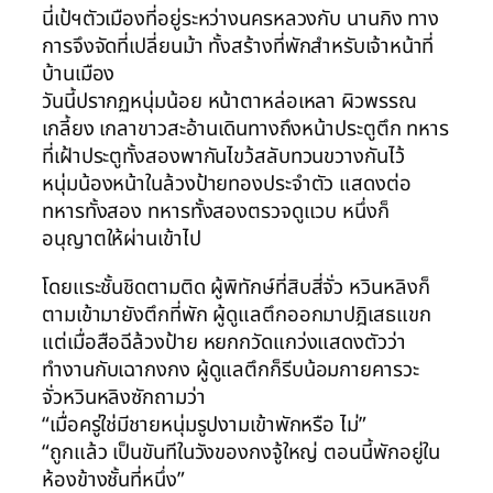
นี่เป้ฯตัวเมืองที่อยู่ระหว่างนครหลวงกับ นานกิง ทาง
การจึงจัดที่เปลี่ยนม้า ทั้งสร้างที่พักสำหรับเจ้าหน้าที่
บ้านเมือง
วันนี้ปรากฏหนุ่มน้อย หน้าตาหล่อเหลา ผิวพรรณ
เกลี้ยง เกลาขาวสะอ้านเดินทางถึงหน้าประตูตึก ทหาร
ที่เฝ้าประตูทั้งสองพากันไขว้สลับทวนขวางกันไว้
หนุ่มน้องหน้าในล้วงป้ายทองประจำตัว แสดงต่อ
ทหารทั้งสอง ทหารทั้งสองตรวจดูแวบ หนึ่งก็
อนุญาตให้ผ่านเข้าไป
โดยแระชั้นชิดตามติด ผู้พิทักษ์ที่สิบสี่จั่ว หวินหลิงก็
ตามเข้ามายังตึกที่พัก ผู้ดูแลตึกออกมาปฎิเสธแขก
แต่เมื่อสือฉีล้วงป้าย หยกกวัดแกว่งแสดงตัวว่า
ทำงานกับเฉากงกง ผู้ดูแลตึกก็รีบน้อมกายคารวะ
จั่วหวินหลิงซักถามว่า
“เมื่อครู่ใช่มีชายหนุ่มรูปงามเข้าพักหรือ ไม่”
“ถูกแล้ว เป็นขันทีในวังของกงจู้ใหญ่ ตอนนี้พักอยู่ใน
ห้องข้างชั้นที่หนึ่ง”