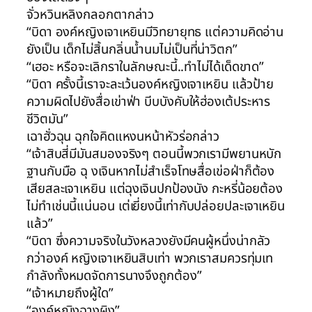
จั่วหวินหลิงกลอกตากล่าว
“บิดา องค์หญิงเจาเหยินมีวิทยายุทธ แต่ความคิดอ่าน
ยังเป็น เด็กไม่สิ้นกลิ่นน้ำนมไม่เป็นที่น่าวิตก”
“เฮอะ หรือจะเลิกราในลักษณะนี้..ทำไม่ได้เด็ดขาด”
“บิดา ครั้งนี้เราจะละเว้นองค์หญิงเจาเหยิน แล้วป้าย
ความผิดไปยังสื่อเข่าฟ่า บีบบังคับให้ฮ่องเต้ประหาร
ชีวิตมัน”
เฉาฮั่วฉุน ฉุกใจคิดแหงนหน้าหัวร่อกล่าว
“เจ้าสิบสี่มีมันสมองจริงๆ ตอนนี้พวกเรามีพยานหบัก
ฐานกับมือ ฉุ งเจินหากไม่สำเร็จโทษสื่อเข่อฝ่าก็ต้อง
เสียสละเจาเหยิน แต่ฉุงเจินปกป้องนัง กะหรี่น้อยต้อง
ไม่ทำเช่นนี้แน่นอน เต่เยี่ยงนี้เท่ากับปล่อยปละเจาเหยิน
แล้ว”
“บิดา ซึ่งความจริงในวังหลวงยังมีคนผู้หนึ่งน่ากลัว
กว่าองค์ หญิงเจาเหยินสิบเท่า พวกเราสมควรทุ่มเท
กำลังทั้งหมดจัดการนางจึงถูกต้อง”
“เจ้าหมายถึงผู้ใด”
“องค์หญิงฉางผิง”