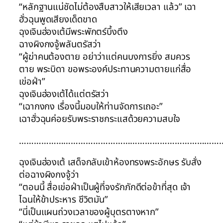
“หลักฐานแน่ชัดไม่ต้องสืบสาวให้เสียเวลา แล้ว” เฉา
ฮั่วฉุนพูดเสียงเด็ดขาด
ฉุงเจินฮ่องเต้มีพระพักตร์บึ้งตึง
ฉางผิงกงจู้พลันตรัสว่า
“ผู้ฆ่าคนต้องตาย อย่าว่าแต่คนบงการยิ่ง สมควร
ตาย พระบิดา ขอพระองค์ประทานความตายแก่สื่อ
เข่อฝ่า”
ฉุงเจินฮ่องเต้ได้แต่ตรัสว่า
“เฉากงกง เรื่องนี้มอบให้ท่านจัดการเถอะ”
เฉาฮั่วฉุนค่อยรับพระราชกระแสด้วยความสบใจ
……………………………………………………………………….
ฉุงเจินฮ่องเต้ เสด็จกลับเข้าห้องทรงพระอักษร รับสั่ง
ต่อฉางผิงกงจู้ว่า
“ตอนนี้ สื่อเข่อฝ่าเป็นผู้ที่จงรักภักดีต่อข้าที่สุด เจ้า
ไฉนให้ข้าประหาร ชีวิตมัน”
“นี่เป็นแผนถ่วงเวลาของผู้บุตรตางหาก”