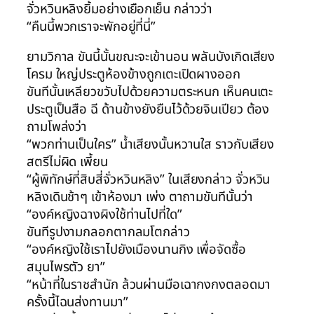
จั่วหวินหลิงยิ้มอย่างเยือกเย็น กล่าวว่า
“คืนนี้พวกเราจะพักอยู่ที่นี่”
ยามวิกาล ขันนี้นั้นขณะจะเข้านอน พลันบังเกิดเสียง
โครม ใหญ่ประตูห้องข้างถูกเตะเปิดผางออก
ขันทีนั้นเหลียวขวับไปด้วยความตระหนก เห็นคนเตะ
ประตูเป็นสือ ฉี ด้านข้างยังยืนไว้ด้วยจินเปียว ต้อง
ถามโพล่งว่า
“พวกท่านเป็นใคร” น้ำเสียงนั้นหวานใส ราวกับเสียง
สตรีไม่ผิด เพี้ยน
“ผู้พิทักษ์ที่สิบสี่จั่วหวินหลิง” ในเสียงกล่าว จั่วหวิน
หลิงเดินช้าๆ เข้าห้องมา เพ่ง ตาถามขันทีนั้นว่า
“องค์หญิงฉางผิงใช้ท่านไปที่ใด”
ขันทีรูปงามกลอกตากลมโตกล่าว
“องค์หญิงใช้เราไปยังเมืองนานกิง เพื่อจัดซื้อ
สมุนไพรตัว ยา”
“หน้าที่ในราชสำนัก ล้วนผ่านมือเฉากงกงตลอดมา
ครั้งนี้ไฉนส่งทานมา”