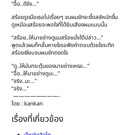
“อื้อ..ดีจัง…”
สร้อยรูดมือเธอไปเรื่อยๆ จนผมชักจะซี้ดสส์หนักขึ้น
ดูเหมือนสร้อยจะพอใจที่ได้ยินเสียงผมแบบนั้น
“สร้อย..ให้นายช่างดูนมสร้อยมั่งได้ปล่าว…”
พูดแล้วผมก็กลั้นหายใจรอฟังคำตอบด้วยใจระทึก
สร้อยเงียบจนผมชักถอดใจ
“ดู..ให้มันกระตุ้นของนายช่างเหรอ…”
“อื้อ..ให้นายช่างดูนะ…”
“จริง..นะ…”
“จริง…”
————————-
โดย : kankan
เรื่องที่เกี่ยวข้อง