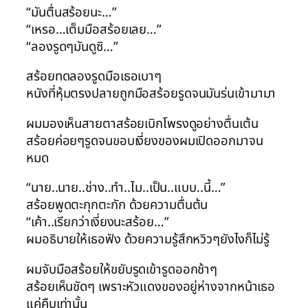
“มันตื่นสร้อยนะ…”
“เหรอ…เต็มมือสร้อยเลย…”
“ลองรูดๆมันดูซิ…”
สร้อยทดลองรูดมือเธอเบาๆ
หนังที่หุ้มตรงปลายถูกมือสร้อยรูดจนมันร่นเข้ามามา
ผมมองเห็นสายตาสร้อยเบิกโพรงดูอย่างตื่นเต้น
สร้อยค่อยๆรูดจนขอบเงี่ยงของผมเปิดออกมาจน
หมด
“นาย..นาย..ช่าง..ทำ..ไม..เป็น..แบบ..นี้…”
สร้อยพูดตะกุกตะกัก ด้วยความตื่นต้น
“เค้า..เรียกว่าเงี่ยงนะสร้อย…”
ผมอธิบายให้เธอฟัง ด้วยความรู้สึกหวิวๆยังไงก็ไม่รู้
ผมจับมือสร้อยให้ขยับรูดเข้ารูดออกช้าๆ
สร้อยเห็นชัดๆ เพราะหัวแดงของอยู่ห่างจากหน้าเธอ
แค่คืบเท่านั้น