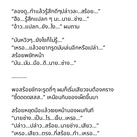
“ลองดู..ทำแล้วรู้สึกดีๆปล่าวละ..สร้อย…”
“ฮือ…รู้สึกแปลก ๆ นะ..นาย..ช่าง…”
“อ้าว..แปลก..ยัง..ไง…” ผมถาม
“มันหวิวๆ..ยังไงก็ไม่รู้…”
“เหรอ…แล้วอยากรูดมันเล่นอีกหรือเปล่า…”
สร้อยพยักหน้า
“มัน..มัน..มือ..ดี..นาย..ช่าง…”
……….
พอสร้อยชักจะรูดถี่ๆ ผมก็เริ่มเสียวจนต้องคราง
“ซี้ดดดดสสส..” เหมือนกินของเผ็ดขึ้นมา
สร้อยหยุดมือแล้วเงยหน้ามองผมทันที
“นายช่าง..เป็น..ไร…เจ็บ..เหรอ…”
“ปล่าว…ปล่าว..สร้อย..นายช่าง..เสียว…”
“เหรอ..เสียว..ตรง..ที่สร้อย..ทำ..เหรอ…”