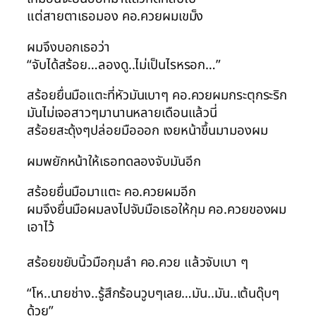
แต่สายตาเธอมอง คอ.ควยผมเขม็ง
ผมจึงบอกเธอว่า
“จับได้สร้อย…ลองดู..ไม่เป็นไรหรอก…”
สร้อยยื่นมือแตะที่หัวมันเบาๆ คอ.ควยผมกระตุกระริก
มันไม่เจอสาวๆมานานหลายเดือนแล้วนี่
สร้อยสะดุ้งๆปล่อยมือออก เงยหน้าขึ้นมามองผม
ผมพยักหน้าให้เธอทดลองจับมันอีก
สร้อยยื่นมือมาแตะ คอ.ควยผมอีก
ผมจึงยื่นมือผมลงไปจับมือเธอให้กุม คอ.ควยของผม
เอาไว้
สร้อยขยับนิ้วมือกุมลำ คอ.ควย แล้วจับเบา ๆ
“โห..นายช่าง..รู้สึกร้อนวูบๆเลย…มัน..มัน..เต้นดุ๊บๆ
ด้วย”