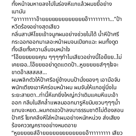
ทั้งหน้าจมหายลงไปในร่องหีแกแล้วผมขยี้อย่าง
เมามัน
“อาาาาาาาาอ๊ายยยยยยยยยยยยยอ๊าาาาาาาาา…”ป้า
หวีดร้องอย่างสุดเสียว
กลิ่นสาปหีโชยเข้าจมูกผมอย่างช่วยไม่ได้ น้ำหีป้าศรี
กระฉอกออกมาเลอะหน้าผมจนเปียกแฉะ ผมทั้งดูด
ทั้งเลียทั้งควานลิ้นจนหนำใจ
“โอ๊ยยยยยยคุณ ๆๆๆๆทำไมเสียวอย่างนี้โอย๊ยย..ไม่
เคยเจอ..โอ๊ยยยอย่าดูดแตดป้า..หูยยยยยส์ๆๆใจจะ
ขาดอ๊าสสสสส…
ผมพลิกตัวให้ป้าศรีอยู่ข้างบนป้านั่งยองๆ เอามือจับ
พนักเตียงเอาหีคร่อมหน้าผม ผมจับให้แกอยู่นิ่งใน
ระยะสายตา..ท่านี้หีแกยิ่งใหญ่กว่าเดิมแคมหีแบะอ้า
ออก กลีบในสีคล้ำแพลมออกมารูหีขมิบยวบๆๆๆน้ำ
แทบจะหยด..ผมกดเอวป้าลงมาธรรมชาติไม่ต้องสอน
ป้าศรี โยกคลึงหีใส่หน้าผมอย่างหนักหน่วง ส่งเสียง
ร้องคววญครางอย่างหมดอาย
“หูยยยยยส์อ๊ายยยยยยยยยยยยยอ๊าาาาาาาาา เสียว