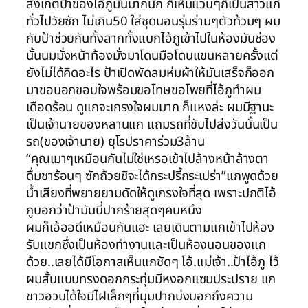
สังเกตป้าของไอ้ภูมันมากนัก ก็เห็นแวบๆก็เป็นสาวแก่
ทั่วไปวัยซัก ไม่เกิน50 ใส่ชุดนอนรุ่มร่ามๆตัวท้วมๆ ผม
กับป้าช่วยกันทั้งลากทั้งแบกไอ้ภูเข้าไปในห้องมันช่อง
นั้นนมมั่งหน้าท้องมั่งมาโดนมือโดนแขนหลายครั้งแต่
ยังไม่ได้คิดอะไร ป้าเปิดพัดลมห่มผ้าให้มันเสร็จก็ออก
มาขอบอกขอบใจพร้อมขอโทษขอโพยที่ไอ้ภูทำผม
เดือดร้อน ดูแกจะเกรงใจผมมาก ก็แหงล่ะ ผมมีฐานะ
เป็นเจ้านายของหลานแก แถมรถที่ขับไปส่งวันนั้นเป็น
รถ(ของเจ้านาย) ยุโรปราคาร่วม3ล้าน
“คุณเมาๆเหมือนกันไม่ใช่เหรอเข้าไปล้างหน้าล้างตา
ดื่มชาร้อนๆ ซักถ้วยซิจะได้กระปรี้กระเปร่า”แกพูดด้วย
น้ำเสียงที่พยายยามดัดให้ดูเกรงใจที่สุด เพราะปกติไอ้
ภูบอกว่าป้ามันนี่ปากร้ายสุดๆคนหนึง
ผมก็เอ้ออดีเหมือนกันแฮะ เลยเดินตามแกเข้าไปห้อง
รับแขกซึ่งเป็นห้องทำงานและเป็นห้องนอนของแก
ด้วย..เลยได้มีโอกาสเห็นแกชัดๆ โอ้.แม่เจ้า..ป้าไอ้ภู ไว้
ผมสั้นแบบทรงดอกกระทุ่มมีหงอกแซมประปราย แก
ขาวอวบได้ใจมีไฝเล็กๆที่มุมปากบ่งบอกถึงความ