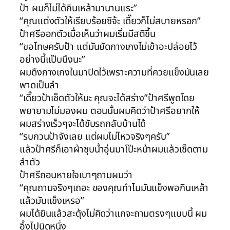
ป้า ผมก็ไม่ได้กินเหล้ามานานแระ”
“คุณแต่งตัวให้เรียบร้อยซิจ้ะ เดี๊ยวก็ไม่สบายหรอก”
ป้าศรีออกตัวเมื่อเห็นว่าผมเริ่มมีสติขึ้น
“ขอโทษครับป้า แต่มันยัดกางเกงไม่เข้าอะปล่อยไว้
อย่างนี้แป๊บนึงนะ”
ผมดึงกางเกงในมาปิดไว้เพราะความที่ควยแข็งมันเลย
พาดเป็นลำ
“เดี๊ยวป้าเช็ดตัวให้นะ คุณจะได้สร่าง”ป้าศรีพูดโดย
พยายามไม่มองผม ตอนนั้นผมคิดว่าป้าศรีอยากให้
ผมสร่างเร็วๆจะได้ขับรถกลับบ้านได้
“รบกวนป้าจังเลย แต่ผมไม่ไหวจริงๆครับ”
แล้วป้าศรีก็เอาผ้าชุบน้ำอุ่นมาโป๊ะหน้าผมแล้วเช็ดตาม
ลำตัว
ป้าศรีถอนหายใจเบาๆถามผมว่า
“คุณถามจริงๆเถอะ ของคุณทำไมมันแข็งพอกินเหล้า
แล้วมันแข็งเหรอ”
ผมได้ยินแล้วสะดุ้งไม่คิดว่าแกจะถามตรงๆแบบนี้ ผม
อึ้งไปนิดหนึ่ง