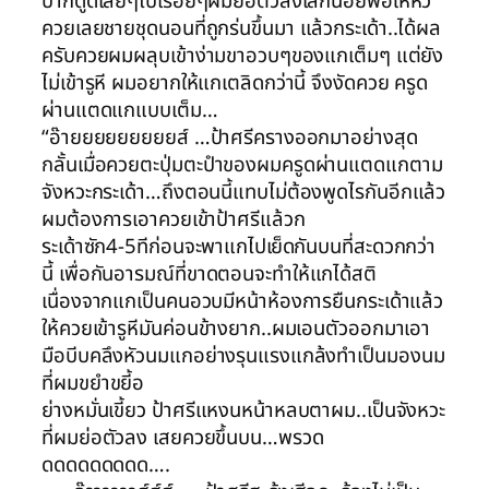
ปากดูดเลียๆไปเรื่อยๆผมย่อตัวลงเล็กน้อยพอให้หัว
ควยเลยชายชุดนอนที่ถูกร่นขึ้นมา แล้วกระเด้า..ได้ผล
ครับควยผมผลุบเข้าง่ามขาอวบๆของแกเต็มๆ แต่ยัง
ไม่เข้ารูหี ผมอยากให้แกเตลิดกว่านี้ จึงงัดควย ครูด
ผ่านแตดแกแบบเต็ม…
“อ๊ายยยยยยยยยส์ …ป้าศรีครางออกมาอย่างสุด
กลั้นเมื่อควยตะปุ่มตะปำของผมครูดผ่านแตดแกตาม
จังหวะกระเด้า…ถึงตอนนี้แทบไม่ต้องพูดไรกันอีกแล้ว
ผมต้องการเอาควยเข้าป้าศรีแล้วก
ระเด้าซัก4-5ทีก่อนจะพาแกไปเย็ดกันบนที่สะดวกกว่า
นี้ เพื่อกันอารมณ์ที่ขาดตอนจะทำให้แกได้สติ
เนื่องจากแกเป็นคนอวบมีหน้าห้องการยืนกระเด้าแล้ว
ให้ควยเข้ารูหีมันค่อนข้างยาก..ผมเอนตัวออกมาเอา
มือบีบคลึงหัวนมแกอย่างรุนแรงแกล้งทำเป็นมองนม
ที่ผมขยำขยี้อ
ย่างหมั่นเขี้ยว ป้าศรีแหงนหน้าหลบตาผม..เป็นจังหวะ
ที่ผมย่อตัวลง เสยควยขึ้นบน…พรวด
ดดดดดดดดด….