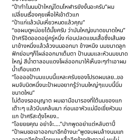
“ป้าทำไมนมป้าใหญ่โตมโหฬารยังงั้นอะครับ”ผม
เปลี่ยนเรื่องคุยเพื่อให้เข้าตัวแก
“ป้าแก่แล้วมันเหี่ยวหมดแล้วคุณ”
“ขอผมดูหน่อยได้มั๊ยครับ ว่ามันใหญ่ขนาดขนาดใหน”
ป้าศรีอิดออดอยู่ครู่หนึ่ง ก่อนปลดแขนเสื้อซึ่งเส้นลง
มาข้างหนึ่งแล้วล้วงนมออกมา ข้างหนึง นมขนาดลูก
ฟักย่อมๆก็โผล่ออกมาเต็มตา ป้านนมและหัวนมขนาด
ใหญ่ สีน้ำตาลอมแดงโผล่ออกมาให้เห็นจะๆทำเอาผม
น้ำเกือบแตก
“โออออป้านมแบบนี้แหละครับของโปรดผมเลย..ขอ
ผมจับนิดหนึ่งนะป้าผมอยากรู้ว่านมใหญ่ๆแบบนี้นิ่ม
ขนาดใหน”
ไม่ต้องรออนุญาต ผมเอามือมารองที่ใต้นมของแก
เต๊าะๆ แล้วบีบเคล้นเบา ก่อนเอาหัวแม่มือเขี่ยหัวนม
แก ป้าศรีสะดุ้งโหยง..
“โอยยยคุณ อย่าจ้ะ….”ปากพูดอย่าแต่หลับตาปี๋
“ป้าผมขอเอาออกมาอีกข้างนะ”พูดจบผมล้างนมแก
ออกมาอีกข้างโดยแขนเสื้ออีกข้างยังคาอยู่ ผมไม่