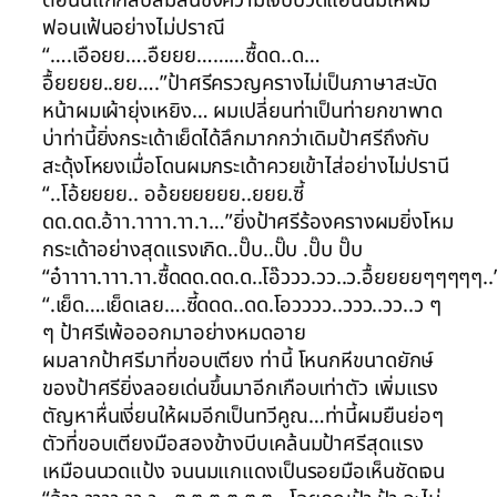
ฟอนเฟ้นอย่างไม่ปราณี
“….เอือยย….อืยยย………ซื้ดด..ด…
อื้ยยยย..ยย….”ป้าศรีครวญครางไม่เป็นภาษาสะบัด
หน้าผมเผ้ายุ่งเหยิง… ผมเปลี่ยนท่าเป็นท่ายกขาพาด
บ่าท่านี้ยิ่งกระเด้าเย็ดได้ลึกมากกว่าเดิมป้าศรีถึงกับ
สะดุ้งโหยงเมื่อโดนผมกระเด้าควยเข้าไส่อย่างไม่ปรานี
“..โอ้ยยยย.. ออ้ยยยยยย..ยยย.ซี้
ดด.ดด.อ้าา.าาาา.าา.า…”ยิ่งป้าศรีร้องครางผมยิ่งโหม
กระเด้าอย่างสุดแรงเกิด..ปั๊บ..ปั๊บ .ปั๊บ ปั๊บ
“อ๋าาาา.าาา.าา.ซื้ดดด.ดด.ด..โอ๊ววว.วว..ว.อื้ยยยยๆๆๆๆๆ..
“.เย็ด….เย็ดเลย….ซี้ดดด..ดด.โอวววว..ววว..วว..ว ๆ
ๆ ป้าศรีเพ้อออกมาอย่างหมดอาย
ผมลากป้าศรีมาที่ขอบเตียง ท่านี้ โหนกหีขนาดยักษ์
ของป้าศรียิ่งลอยเด่นขึ้นมาอีกเกือบเท่าตัว เพิ่มแรง
ตัญหาหื่นเงี่ยนให้ผมอีกเป็นทวีคูณ…ท่านี้ผมยืนย่อๆ
ตัวที่ขอบเตียงมือสองข้างบีบเคล้นมป้าศรีสุดแรง
เหมือนนวดแป้ง จนนมแกแดงเป็นรอยมือเห็นชัดเจน