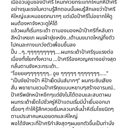
เนื้ออวบอูมของป้าศรี โหนกควยกระแทกโหนกหีป้าศรี
อย่างรุนแรงในความรู้สึกตอนนั้นผมรู้สึกเลยว่าป้าศรี
หีใหญ่และหมอยดกมากๆ แต่เมือป้าศรีไม่อยากให้ดู
ผมต้องหาจังหวะดูให้ได้
แล้วผมก็เริ่มกระเด้า ตามองมองหน้าป้าศรีที่หลับตา
สีหน้าเหยเก ผมเผ้ายุ่งเหยิง..เต้านมขนาดใหญ่ทิ้งตัว
ไปคนละทางแกว่งตัวเพื่อมขึ้นลง
ปั๊บ ..ๆ..ๆๆๆๆๆๆๆๆๆ….ผมกระเด้าป้าศรีรุนแรงต่อ
เนื่องทั้งโยกทั้งควาน …ป้าศรีร้องควญครางอย่างสุด
กลั้นตามจังหวะกระเด้า..
“โอยยยๆๆๆๆๆๆๆ.. อูย ๆๆๆๆๆ ๆๆๆๆๆๆๆ…..”
“เป็นงัยบ้างป้า หีป้าเย็ดมันส์มากๆ” ผมกระซิบเสียง
สั่น พยายามชวนป้าศรีคุยแบบหยาบๆสร้างอารมณ์..
ป้าศรีพยักหน้าหงึกๆแต่ยังไม่โต้ตอบและสบตาผม
ผมกระเด้าเย็ดไปชั่วครู่หีป้าแตนเริ่มมีน้ำเยิ้มออกมา
เรื่อยๆ ทำให้รู้สึกควยเริ่มหลวมกลิ่นน้ำหีเริ่มโชยนิดๆ
ตามประสาคนหมอยดกและหีใหญ่
พอได้จังหวะที่ป้าศรีกำลังสุดๆผมยกตัวขึ้นเป็นท่านั่ง