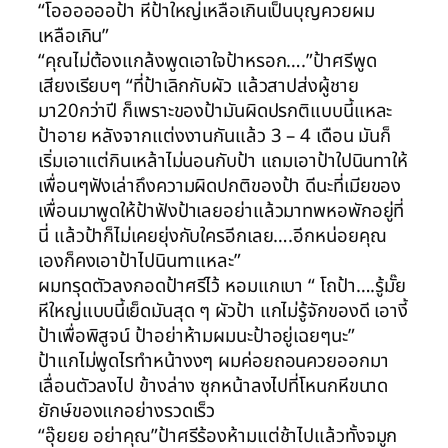
“โออออออป้า หีป้าใหญ่เหลือเกินเป็นบุญควยผม
เหลือเกิน”
“คุณไม่ต้องแกล้งพูดเอาใจป้าหรอก….”ป้าศรีพูด
เสียงเรียบๆ “ที่ป้าเลิกกับผัว แล้วสาปส่งผู้ชาย
มา20กว่าปี ก็เพราะของป้ามันผิดปรกติแบบนี้แหละ
ป้าอาย หลังจากแต่งงานกันแล้ว 3 – 4 เดือน มันก็
เริ่มเอาแต่กินเหล้าไม่นอนกับป้า แถมเอาป้าใปนินทาให้
เพื่อนๆฟังเล่าถึงความผิดปกติของป้า ดีนะที่เมียของ
เพื่อนมาพูดให้ป้าฟังป้าเลยอย่าแล้วมาทพหอพักอยู่ที่
นี่ แล้วป้าก็ไม่เคยยุ่งกับใครอีกเลย….อีกหน่อยคุณ
เองก็คงเอาป้าไปนินทาแหละ”
ผมทรุดตัวลงกอดป้าศรีไว้ หอมแกเบา “ โถป้า….รู้มั๊ย
หีใหญ่แบบนี้เย็ดมันสุด ๆ ผัวป้า แกไม่รู้จักของดี เอางี้
ป้าเพื่อพิสูจน์ ป้าอย่าห้ามผมนะป้าอยู่เฉยๆนะ”
ป้าแกไม่พูดไรทำหน้างงๆ ผมค่อยถอนควยออกมา
เลื่อนตัวลงไป ข้างล่าง ซุกหน้าลงไปที่โหนกหีขนาด
ยักษ์ของแกอย่างรวดเร็ว
“อุ๊ยยย อย่าคุณ”ป้าศรีร้องห้ามแต่ช้าไปแล้วทั้งจมูก