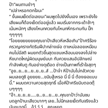
ป้า”ผมถามขำๆ
“เปล่าหรอกตกใจนะ”
“ งั้นผมเย็ดต่อเลยนะ”ผมพูดไปยังงั้นเอง เพราะยังไง
เสียผมก็ต้องเย็ดต่ออยู่แล้ว ผมเริ่มจากกระเด้าช้าๆ
เน้นหนักๆ เสียงโหนกควยกับโหนกหีกระทบกัน ปั๊ก
ๆๆๆๆๆ
“โอยยยยยยยยคุณขาป้าเสียวหีเหลือเกิน”ป้าศรีร้อง
ครวญครางกัดริมฝีปากล่างเจ่อ ตาเหม่อลอยเหมือน
คนไม่มีสติ ผมยกตัวขึ้นสุดแขนเหลือบมองลงไปล่าง
หีขนาดใหญ่ผิดมนุษย์มนา กับควยแสนอัปลักษณ์
กำลังพันตู กันอย่างดุเดือด ช่างเป็นภาพที่เร้าใจสุดๆ
“อูย..ย…ย…ย..ย..ย..ส์ …ป้าจ๋า หีป้ามันไม่กลัวควย
ผมเลยดูซิ อูยยยย…ขมิบสู้เหรอ นี่ นี่ นี่ ต้องเจอแบบ
นี้.” ผมบดควานควยสุดฤทธิ์ เมื่อหีป้าศรีขมิบตอดตุ๊
บๆๆๆๆ
“อ๊า..ย..ย..ย…..ย…ย…ย…ย..คุณขาป้าว่ามันชน
มดลูกป้านะเสียวมากๆ เลย..ไม่นึกเลยเย็ดกันจริงแล้ว
มันขนาดนี้… อู้ว์ ว์ ว์….คุณหยุด