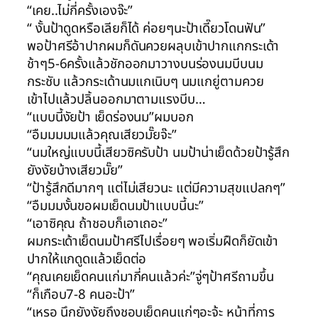
“เคย..ไม่กี่ครั้งเองจ๊ะ”
“ งั้นป้าดูดหรือเลียก็ได้ ค่อยๆนะป้าเดี๊ยวโดนฟัน”
พอป้าศรีอ้าปากผมก็ดันควยผลุบเข้าปากแกกระเด้า
ช้าๆ5-6ครั้งแล้วชักออกมาวางบนร่องนมบีบนม
กระชับ แล้วกระเด้านมแกเนิบๆ นมแกยู่ตามควย
เข้าไปแล้วปลิ้นออกมาตามแรงบีบ…
“แบบนี้งัยป้า เย็ดร่องนม”ผมบอก
“อืมมมมมแล้วคุณเสียวมั๊ยจ๊ะ”
“นมใหญ่แบบนี้เสียวซิครับป้า นมป้าน่าเย็ดด้วยป้ารู้สึก
ยังงัยบ้างเสียวมั๊ย”
“ป้ารู้สึกดีมากๆ แต่ไม่เสียวนะ แต่มีความสุขแปลกๆ”
“อืมมมงั้นขอผมเย็ดนมป้าแบบนี้นะ”
“เอาซิคุณ ถ้าชอบก็เอาเถอะ”
ผมกระเด้าเย็ดนมป้าศรีไปเรื่อยๆ พอเริ่มฝืดก็ยัดเข้า
ปากให้แกดูดแล้วเย็ดต่อ
“คุณเคยเย็ดคนแก่มากี่คนแล้วค่ะ”จู่ๆป้าศรีถามขึ้น
“ก็เกือบ7-8 คนอะป้า”
“เหรอ นึกยังงัยถึงชอบเย็ดคนแก่ๆอะจ้ะ หน้าที่การ