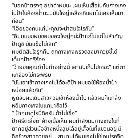
“บอกป้าตรงๆ อย่าด่าผมนะ..ผมเห็นเสื้อในกับกางเกง
ในป้าในห้องน้ำนะ…มันใหญ่เหลือเกินผมไม่เคยเห็นมา
ก่อน”
“โอ๊ยของคนแก่น่ะคุณจะน่าสนใจไรกัน”
“อืมมมมมผมชอบของใหญ่ๆน่ะป้าแก่ไม่แก่ไม่สำคัญ
ป้าดูซิ มันแข็งไม่เลิก”
ผมตัดสินใจรุกคืบ ถกกางเกงพรวดลงมาควยชี้โด่
เต็มๆป้าศรีร้อง
”ว้ายยยคุณทำไมทำอย่างนี้ เอามันเก็บไปเถอะ” แต่ตา
แกจ้องไม่กระพริบ
“มันเอาเข้ากางเกงไม่ได้อะดิป้า ผมขอใช้ห้องน้ำป้า
หน่อยแล้วกัน”
พูดจบผมเดินสาวควยเข้าห้องน้ำไป แล้วผมก็แกล้ง
หยิบกางเกงในแกมาถือไว้
“ ป้าๆมาดูไรนี่ดิครับ ถ้าไม่เชื่อ”
ป้าศรีตะลึงตาค้างเมื่อเห็น ผมกำลังดมกางเกงในที่
ตากอยู่ส่วนมือข้างหนึ่งลูบไล้อยู่เสื้อในที่แขวนอยู่ มี
อีกข้างสาวควยอยู่ …สาบานได้ผมเองไม่ใช่คนโรคจิต