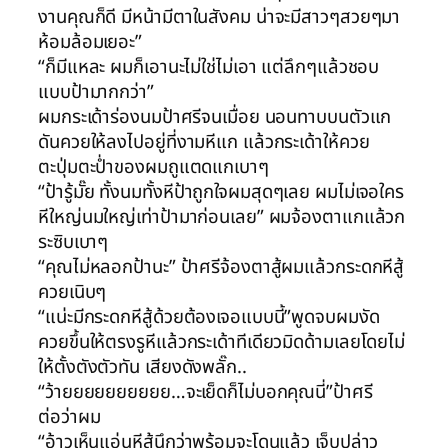
งานคุณก็ดี มีหน้ามีตาในสังคม น่าจะมีสาวๆสวยๆมา
ห้อมล้อมเยอะ”
“ก็มีแหละ ผมก็เอานะไม่ใช่ไม่เอา แต่ลึกๆแล้วชอบ
แบบป้ามากกว่า”
ผมกระเด้าร่องนมป้าศรีจนเมื่อย นอนทาบบนตัวแก
ดันควยให้ลงไปอยู่ที่งามหีแก แล้วกระเด้าให้ควย
ตะปุ่มตะป่ำของผมถูแตดแกเบาๆ
“ป้ารู้มั๊ย ทั้งนมทั้งหีป้าถูกใจผมสุดๆเลย ผมไม่เจอใคร
หีใหญ่นมใหญ่เท่าป้ามาก่อนเลย” ผมจ้องตาแกแล้วก
ระซิบเบาๆ
“คุณไม่หลอกป้านะ” ป้าศรีจ้องตาสู้ผมแล้วกระดกหีสู้
ควยเนิบๆ
“แน่ะมีกระดกหีสู้ด้วยต้องเจอแบบนี้”พูดจบผมงัด
ควยขึ้นให้ตรงรูหีแล้วกระเด้าทีเดียวมิดด้ามเลยโดยไม่
ให้ตั้งตังตัวทัน เสียงดังพลั๊ก..
“ว้ายยยยยยยยยย…จะเย็ดก็ไม่บอกคุณนี่”ป้าศรี
ต่อว่าผม
“อ้าวเห็นแอ่นหีสู้นึกว่าพร้อมจะโดนแล้ว เจ็บปล่าว