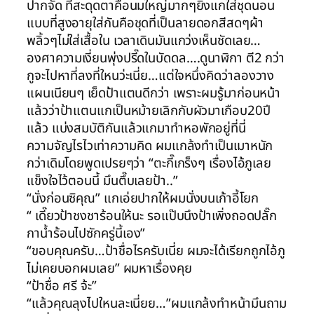
ปากจัด ที่สะดุดตาคือนมใหญ่มากๆยิ่งแกใส่ชุดนอน
แบบที่สูงอายุใส่กันคือชุดที่เป็นลายดอกสีสดๆผ้า
พลิ้วๆไม่ใส่เสื้อใน เวลาเดินมันแกว่งเห็นชัดเลย…
องศาความเงี่ยนพุ่งปรี๊ดในบัดดล….ดูนาฬิกา ตี2 กว่า
กูจะไปหาที่ลงที่ใหนว่ะเนี่ย…แต่ใจหนึ่งคิดว่าลองวาง
แผนเนียนๆ เย็ดป้าแตนดีกว่า เพราะผมรู้มาก่อนหน้า
แล้วว่าป้าแตนแกเป็นหม้ายเลิกกับผัวมาเกือบ20ปี
แล้ว แบ่งสมบัติกันแล้วแกมาทำหอพักอยู่ที่นี่
ความจัญไรไวเท่าความคิด ผมแกล้งทำเป็นเมาหนัก
กว่าเดิมโดยพูดเปรยๆว่า “ตะกี๊เกร็งๆ เรื่องไอ้ภูเลย
แข็งใจไว้ตอนนี้ มึนตึ๊บเลยป้า..”
“นั่งก่อนซิคุณ” แกเอ่ยปากให้ผมนั่งบนเก้าอี้โยก
“ เดี๊ยวป้าชงชาร้อนให้นะ รอแป๊บนึงป้าเพิ่งถอดปลั๊ก
กาน้ำร้อนไปซักครู่นี้เอง”
“ขอบคุณครับ…ป้าชื่อไรครับเนี่ย ผมจะได้เรียกถูกไอ้ภู
ไม่เคยบอกผมเลย” ผมหาเรื่องคุย
“ป้าชื่อ ศรี จ้ะ”
“แล้วคุณลุงไปใหนละเนี่ยย…”ผมแกล้งทำหน้ามึนถาม