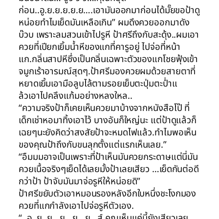
ก่อน..อู.ย.ย.ย.ย.ย….เอามันออกมาก่อนได้มั๊ยขอป้าดู
หน่อยทำไมเย็ดมันเหลือเกิน” ผมดึงควยออกมาดัง
บ๊วบ เพราะลมสวนเข้าไปรูหี ป้าศรีถึงกับสะดุ้ง..ผมเอา
ควยที่เปียกเยิ้มน้ำหีของแกที่คารูอยู่ ไปจ่อที่หน้า
แก.กลิ่นสาปหีซึ่งเป็นกลิ่นเฉพาะตัวของแกโชยฟุ้งเข้า
จมูกเร้าอารมณ์สุดๆ.ป้าศรีมองควยผมด้วยสายตาที่
หยาดเยิ้มเอามือลูบไล้ตามรอยเย็บตะปุ่มตะป่ำแ
ล้วเอาไปคลึงแก้มอย่างหลงใหล..
“ความจริงป้าก็เคยเห็นควยมาบ้างจากหนังสือโป๊ ที่
เด็กเช่าหอมาทิ้งเอาไว้ บางอันก็ใหญ่นะ แต่ป้าดูแล้วก็
เฉยๆนะยังคิดว่าสงสัยป้าจะหมดไฟแล้ว.ทำไมพอเห็น
ของคุณป้าถึงกับขนลุกตั้งแต่แรกเห็นเลย.”
“อืมมมอาจเป็นเพราะที่ป้าเห็นมันควยกระดาษแต่นี่มัน
ควยเนื้อจริงๆเย็ดได้เลยมั้งป้าเลยเสียว …เย็ดกันต่อดี
กว่าป้า ป้าจับมันมาจ่อรูหีให้หน่อยดิ”
ป้าศรีขยับตัวเอาหมอนรองหลังอีกใบหนึ่งชะโงกมอง
ควยที่แกกำลังเอาไปจ่อรูหีตัวเอง.
“..อู..ย..ย…ย…ย…ย…ส์ คุณเห็นแค่นี้ยังเสียวเลย