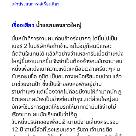
เล่าประสบการณ์เรื่องเสียว
เรื่องเสียว
น้ำแรกของสาวใหญ่
นั้นหน้าที่การงานผมค่อนข้างรุ่งมากๆ ไต่ขึ้นไปเป็น
เบอร์ 2 ในบริษัทคือถ้าเจ้านายไม่อยู่ก็ผมนี่แหละ
ตัดสินใจแทนได้ แล้วก็อย่างว่าแหละครับเมื่อตำแหน่ง
ใหญ่ขึ้นงานมากขึ้น จึงจำเป็นต้องจ้างคนขับรถมาคน
หนึ่งเพื่อแบ่งเบาความเหน็ดเหนื่อยเวลาเครียดๆ คน
ขับรถผมชื่อ ภูชิต เป็นคนทางเหนือเรียนจบปวช.แล้ว
มาช่วยงานป้า ซึ่งเป็นเจ้าของหอพักอยู่ย่าน
รามคำแหง แต่เนื่องจากไม่ค่อยมีงานให้ทำมากนัก ภู
ชิตเลยมาสมัครเป็นช่างซ่อมบำรุง..แต่ส่วนใหญ่ผม
มักจะใช้บริการภูชิตให้ขับรถให้มากกว่ามันใช้ง่ายไม่
เรื่องมาก ผมมักเรียกมันว่าไอ้ภู
วันหนึ่งบริษัทของเพื่อนเจ้านายมีงานเลี้ยงครบรอบ
12 ปี งานนี้จัดที่โรงแรมแถวๆ รัชดา เจ้านายติด