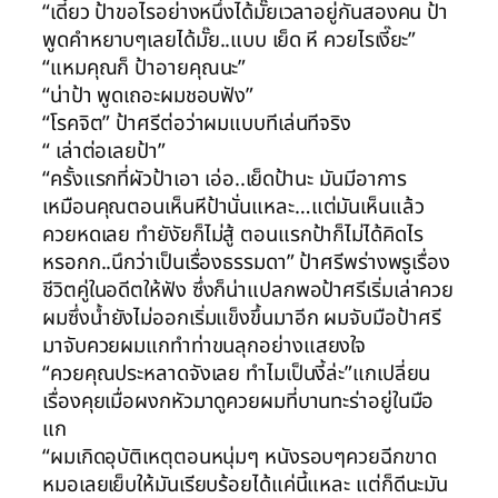
“เดี๋ยว ป้าขอไรอย่างหนึ่งได้มั๊ยเวลาอยู่กันสองคน ป้า
พูดคำหยาบๆเลยได้มั๊ย..แบบ เย็ด หี ควยไรเงี๊ยะ”
“แหมคุณก็ ป้าอายคุณนะ”
“น่าป้า พูดเถอะผมชอบฟัง”
“โรคจิต” ป้าศรีต่อว่าผมแบบทีเล่นทีจริง
“ เล่าต่อเลยป้า”
“ครั้งแรกที่ผัวป้าเอา เอ่อ..เย็ดป้านะ มันมีอาการ
เหมือนคุณตอนเห็นหีป้านั่นแหละ…แต่มันเห็นแล้ว
ควยหดเลย ทำยังัยก็ไม่สู้ ตอนแรกป้าก็ไม่ได้คิดไร
หรอกก..นึกว่าเป็นเรื่องธรรมดา” ป้าศรีพร่างพรูเรื่อง
ชีวิตคู่ในอดีตให้ฟัง ซึ่งก็น่าแปลกพอป้าศรีเริ่มเล่าควย
ผมซึ่งน้ำยังไม่ออกเริ่มแข็งขึ้นมาอีก ผมจับมือป้าศรี
มาจับควยผมแกทำท่าขนลุกอย่างแสยงใจ
“ควยคุณประหลาดจังเลย ทำไมเป็นงี้ล่ะ”แกเปลี่ยน
เรื่องคุยเมื่อผงกหัวมาดูควยผมที่บานทะร่าอยู่ในมือ
แก
“ผมเกิดอุบัติเหตุตอนหนุ่มๆ หนังรอบๆควยฉีกขาด
หมอเลยเย็บให้มันเรียบร้อยได้แค่นี้แหละ แต่ก็ดีนะมัน