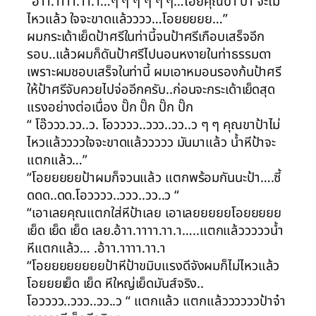
“อ้าา.าาาา.าา.า…ๆ ๆ ๆ ๆ ๆ ๆ…โอยคุณป้า ป้า จะไม่
ไหวแล้ว ใจจะขาดแล้วววว…โอยยยยย…”
ผมกระเด้าเย็ดป้าศรีในท่านี้จนป้าศรีเกือบเสร็จอีก
รอบ..แล้วผมก็ดันป้าศรีไปนอนหงายในท่าธรรมดา
เพราะผมชอบเสร็จในท่านี้ ผมเอาหมอนรองก้นป้าศรี
ให้ป้าศรีจับควยไปจ่ออีกครับ..ก่อนจะกระเด้าเย็ดสุด
แรงอย่างต่อเนื่อง ปั๊ก ปั๊ก ปั๊ก ปั๊ก
“ โอ๊ววว.วว..ว. โอวววว..ววว..วว..ว ๆ ๆ คุณขาป้าไม่
ไหวแล้ววววใจจะขาดแล้ววววว มันมาแล้ว น้ำหีป้าจะ
แตกแล้ว…”
“โอยยยยยป้าผมก็จวนแล้ว แตกพร้อมกันนะป้า….ซี้
ดดด..ดด.โอวววว..ววว..วว..ว “
“เอาเลยคุณแตกใส่หีป้าเลย เอาเลยยยยยโอยยยยย
เย็ด เย็ด เย็ด เลย.อ้าา.าาาา.าา.า…..แตกแล้วววววน้ำ
หีแตกแล้ว… .อ้าา.าาาา.าา.า
“โอยยยยยยยยป้าหีป้าขมิบแรงดีจังผมก็ไม่ไหวแล้ว
โอยยยเย็ด เย็ด หีใหญ่เย็ดมันส์จริง..
โอวววว..ววว..วว..ว “ แตกแล้ว แตกแล้ววววววป้าจ๋า