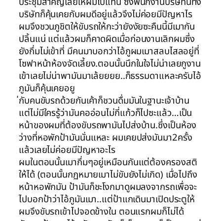
ประชุมสำคัญเลยให้ผมไปแทน ซึ่งพนักงานบริษัทนี้ทั้ง
บริษัทก็คุ้นเคยกับผมดีอยู่แล้วจึงไม่ค่อยมีปัญหาไร
ผมจึงชวนภูชิตให้ขับรถให้กะว่ายังงัยซะคืนนี้มีเมากัน
ปลิ้นแน่ แต่แล้วผมก็คาดผิดเมื่อก่อนงานเลิกผมซึ่ง
ยังกึ่มไม่เข้าที่ มึคนมาบอกว่าไอ้ภูผมเมาสลบไสลอยู่ที่
โซฟาหน้าห้องจัดเลี้ยง.ตอนนั้นนึกในใจไม่น่าเลยกูงาน
เข้าเลยไม่น่าพามันมาเล้ยยยย..ก็ธรรมดาแหละครับไอ้
ภูมันก็คุ้นเคยอยู
่กับคนขับรถด้วยกันเค้าก็ชวนดื่มมันในฐานะเจ้าบ้าน
แต่ไม่มีใครรู้ว่ามันคออ่อนไม่กี่แก้วก็ไปซะแล้ว…เป็น
หน้าของผมที่ต้องขับรถพามันไปส่งบ้าน.ซึ่งเป็นห้อง
ว่างที่หอพักป้ามันนั่นแหละ ผมเคยปส่งมันมา2ครั้ง
แล้วเลยไม่ค่อยมีปัญหาอะไร
ผมในตอนนั้นเมากึ่มๆอยู่เหมือนกันแต่ต้องครองสติ
ให้ได้ (ตอนนั้นกฏหมายเมาไม่ขับยังไม่เกิด) เมื่อไปถึง
หน้าหอพักมัน ป้ามันก็ชะโงกมาดูผมลงจากรถเพื่อจะ
ไปบอกป้าว่าไอ้ภูมันเมา..แต่ป้าแกเดินมาเปิดประตูให้
ผมจึงขับรถเข้าไปจอดข้างใน ตอนแรกผมก็ไม่ได้