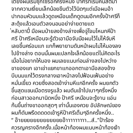
เตียงผมเริ่มซุกไซร้อีกครั้งหนึ่ง ป้าศรีที่เริ่มคืนสติมา
จากความเงี่ยนเล็กน้อยขืนตัวไว้นิดๆแต่เมือผมอ้า
ปากอมหัวนมแล้วดูดเหมือนเด็กดูดนมอีกครั้งป้าศรีก็
สะดุ้งแล้วเอนตัวลงนอนอย่าง่ายดายแต
่หลับตาปี๋ มือผมป่ายลงข้างล่างเพื่อจู่โจมโหนกหีป้า
ศรี ป้าศรีเหมือนจะรู้ตัวเอามือจับมือผมไว้ไม่ไห้จับหี
เลยขึ้นคร่อมแก แกก็พยายามดันหน้าผมไม่ไห้มองลง
ไปข้างล่าง ตอนนั้นผมแปลกใจเล็กน้อยแต่ไม่คิดอะไร
เมื่อไม่อยากให้มอง ผมเลยแนบท่อนล่างลงไปหว่าง
ขาของแก เอาเข่าแยกขาแกออกตาเอามือสองข้าง
บีบนมแกไว้ตรงกลางเอาหน้าลงไปฟ้อนเฟ้นอย่าง
หมั่นเขี้ยว ควยซึ่งสอดเข้าง่ามหีแกอีกครั้ง ผมยกตัว
ขึ้นสุดแขนเมือตรงรูแล้ว ผมดันเข้าไปเบาๆครึ่งหนึ่ง
ก่อนสาวออกมานิดหนึ่ง ป้าศรี เหมือนจะรู้งาน แอ่น
ก้นขึ้นถ่างขาออกสุดๆ เท่านั้นเองควย อัปลักษณ์ของ
ผมก็ดันพรืดดดดดเข้ารูหีป้าศรีเต็มๆอีกครั้งหนึ่ง..
“ อ๊ายยยยยยยยยยยยยอ๊าาาาาาาาา…ส์..”ป้าร้อง
ควรญครางอีกครั้ง.เมื่อหน้าท้องผมแนบหน้าท้องเจ้า