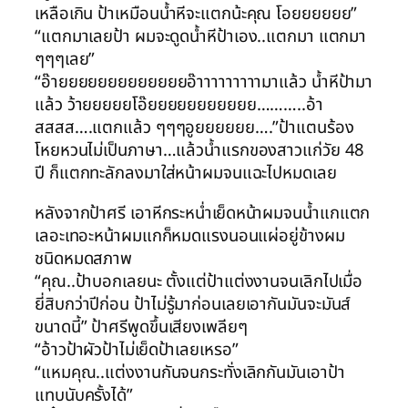
เหลือเกิน ป้าเหมือนน้ำหีจะแตกน้ะคุณ โอยยยยยย”
“แตกมาเลยป้า ผมจะดูดน้ำหีป้าเอง..แตกมา แตกมา
ๆๆๆเลย”
“อ๊ายยยยยยยยยยยยยอ๊าาาาาาาาามาแล้ว น้ำหีป้ามา
แล้ว ว้ายยยยยโอ๊ยยยยยยยยยยย………..อ้า
สสสส….แตกแล้ว ๆๆๆอูยยยยยย….”ป้าแตนร้อง
โหยหวนไม่เป็นภาษา…แล้วน้ำแรกของสาวแก่วัย 48
ปี ก็แตกทะลักลงมาใส่หน้าผมจนแฉะไปหมดเลย
หลังจากป้าศรี เอาหีกระหน่ำเย็ดหน้าผมจนน้ำแกแตก
เลอะเทอะหน้าผมแกก็หมดแรงนอนแผ่อยู่ข้างผม
ชนิดหมดสภาพ
“คุณ..ป้าบอกเลยนะ ตั้งแต่ป้าแต่งงานจนเลิกไปเมื่อ
ยี่สิบกว่าปีก่อน ป้าไม่รู้มาก่อนเลยเอากันมันจะมันส์
ขนาดนี้” ป้าศรีพูดขึ้นเสียงเพลียๆ
“อ้าวป้าผัวป้าไม่เย็ดป้าเลยเหรอ”
“แหมคุณ..แต่งงานกันจนกระทั่งเลิกกันมันเอาป้า
แทบนับครั้งได้”