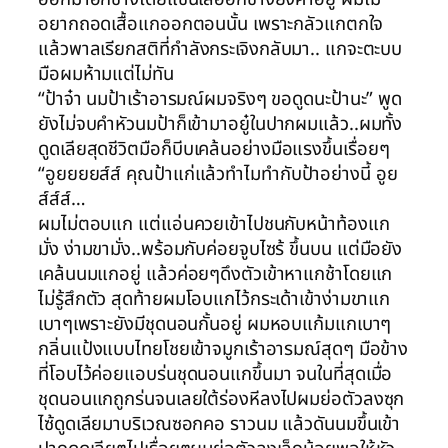
อยากถอดเสื้อแกออกตอนนั้น เพราะกลัวแกตกใจ
แล้วพาลเรียกสติที่กำลังกระเจิงกลับมา.. แกจะตะบบ
มือผมห้ามแต่ไม่ทัน
“ป้าจ๋า นมป้าเร้าอารมณ์ผมจริงๆ ขอดูดนะป้านะ” พูด
ยังไม่จบคำหัวนมป้าก็เข้ามาอยู๋ในปากผมแล้ว..ผมทั้ง
ดูดเลียสุดชีวิตมือก็บีบเคล้นอย่างมือแรงขึ้นเรื่อยๆ
“อูยยยยส์ส์ คุณป้าแก่แล้วทำไมทำกับป้าอย่างนี้ อูย
ส์ส์ส์…
ผมไม่ตอบแก แต่แอ่นควยเข้าไปชนกับหน้าท้องแก
มั่ง ง่ามขามั่ง..พร้อมกับค่อยจูบไซร้ ขึ้นบน แต่มือยัง
เคล้นนมแกอยู่ แล้วค่อยๆดึงตัวเข้าหาแกช้าโดยแก
ไม่รู้สึกตัว สุดท้ายผมโอบแกไว้กระเด้าเข้าง่ามขาแก
เบาๆเพราะยังมีชุดนอนกั้นอยู่ ผมหอบแก้มแกเบาๆ
กลิ่นแป้งแบบไทยโชยเข้าจมูกเร้าอารมณ์สุดๆ มือข้าง
ที่โอบไว้ค่อยแอบร่นชุดนอนแกขึ้นมา จนในที่สุดเมื่อ
ชุดนอนแกถูกร่นจนเลยใต้ร่องหีลงไปผมย่อตัวลงซุก
ไซ้ดูดเลียมาบริเวณซอกคอ ราวนม แล้วดันนมขึ้นเข้า