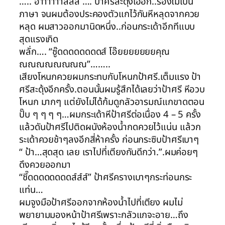
….. อ๊าาาาาาส์ส์ส์ …. ป้าศรีสะดุ้งเฮีอก..ร้องไม่เป็น
ภาษา จนผมต้องประคองตัวแกไว้กันหีหลุดจากควย
หลุด ผมสาวออกมานิดหนึ่ง..ก่อนกระเด้าอีกทีแบบ
สุดแรงเกิด
พลั่ก…. “ซู๊ดดดดดดดดส์ โอ๊ยยยยยยยคุณ
ณณณณณณณณ”……..
เสียงโหนกควยผมกระทบกับโหนกป้าศรี.เต็มแรง ป้า
ศรีสะดุ้งอีกครั้ง.ตอนนั้นผมรู้สึกได้เลยว่าป้าศรี หีอวบ
โหนก มากๆ แต่ยังไม่ได้ก้มดูกลัวอารมณ์แกขาดตอน
ปั๊บ ๆ ๆ ๆ ๆ…ผมกระเด้าหีป้าศรีต่อเนื่อง 4 – 5 ครั้ง
แล้วดันป้าศรีไปติดผนังห้องน้ำกดควยไว้แน่น แล้วก
ระเด้าควยช้าๆลงอีกสี่ห้าครั้ง ก่อนกระซิบป้าศรีเบาๆ
“ ป้า…สุดสุด เลย เราไปที่เตียงกันดีกว่า.”.ผมค่อยๆ
ดึงควยออกมา
“ซี๊ดดดดดดดดส์ส์ส์” ป้าศรีครางเบาๆกระท่อนกระ
แท่น…
ผมจูงมือป้าศรีออกจากห้องน้ำไปที่เตียง ผมไม่
พยายามมองหน้าป้าศรีเพราะกลัวแกจะอาย…ถึง