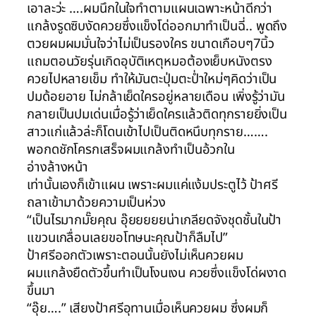
เอาละว่ะ ….ผมนึกในใจทำตามแผนเฉพาะหน้าดีกว่า
แกล้งรูดซิบงัดควยซึ่งแข็งโด่ออกมาทำเป็นฉี่.. พูดถึง
ตวยผมผมมั่นใจว่าไม่เป็นรองใคร ขนาดเกือบๆ7นิ้ว
แถมตอนวัยรุ่นเกิดอุบัติเหตุหมอต้องเย็บหนังตรง
ควยไปหลายเข็ม ทำให้มันตะปุ่มตะป่ำใหม่ๆคิดว่าเป็น
ปมด้อยอาย ไม่กล้าเย็ดใครอยู่หลายเดือน เพิ่งรู้ว่ามัน
กลายเป็นปมเด่นเมื่อรู้ว่าเย็ดใครแล้วติดทุกรายยิ่งเป็น
สาวแก่แล้วล่ะก็โดนเข้าไปเป็นติดหนึบทุกราย…….
พอกดชักโครกเสร็จผมแกล้งทำเป็นอ้วกใน
อ่างล้างหน้า
เท่านั้นเองก็เข้าแผน เพราะผมแค่แง้มประตูไว้ ป้าศรี
ถลาเข้ามาด้วยความเป็นห่วง
“เป็นไรมากมั๊ยคุณ อุ๊ยยยยยน่าเกลียดจังชุดชั้นในป้า
แขวนเกลื่อนเลยขอโทษนะคุณป้าก็ลืมไป”
ป้าศรีออกตัวเพราะตอนนั้นยังไม่เห็นควยผม
ผมแกล้งยืดตัวขึ้นทำเป็นโงนเงน ควยซึ่งแข็งโด่ผงาด
ขึ้นมา
“อุ๊ย….” เสียงป้าศรีอุทานเมื่อเห็นควยผม ซึ่งผมก็