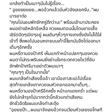
แกล้งทำเป็นเมาๆมึนไม่รู้เรื่อง…
“ อูยยยยยยย…พออ้วกแล้วมึนหัวจังเลยครับ..”ผม
มารยาต่อ
“คุณไปนอนพักซักครู่ดีกว่านะ” พร้อมเข้ามาประคอง
ผมอย่างอิหลักอิเหลื่อ ควยผมตอนนั้นโดนชายเสื้อ
เชิร์ตปิดๆเปิดๆอยู่ ผมเดินๆหิ้วๆกางเกงซึ่งยังไม่ได้ใส่
เข้าที่ ซึ่งพอไปนอนหงายบนเก้าอี้โยกมันจึงโด่ออกมา
เต็มๆอีกครั้ง
ผมหรี่ตามองป้าศรี เห็นแกทำหน้าแปลกๆมองควย
ผมตาไม่กระพริบผมยิ่งย่ามใจกระดกควยโชว์ถี่ยิบ
ชักพักป้าศรีมาเขย่าตัวผมเบาๆ
“คุณๆๆ เป็นไรมากมั๊ย”
ผมแกล้งทำเสียงอื้ออ้า เอามือเกาสะเปะไปเรื่อย
สุดท้ายแกล้งเกาควยจนหัวถอกออกมาเต็มๆ..
ผมหรี่ตามองป้าศรีอีกครั้ง หน้าแกแดงกร่ำ แต่ผม
ยังไม่กล้ารุกไปมากกว่านี้กลัวแกด่าเสียคน
ซักชั่วอึดใจผมแกล้งทำสะดุ้ง
“อูยยยป้า…ผมเมาจังเลยอ้วกจนเวียนหัวเลยขอโทษที