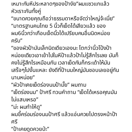
เหมาะกับหีประหลาดๆของป้างัย”ผมแซวแกแล้ว
หัวเราะกันทั้งคู่
“ขนาดควยคุณถือว่าธรรมดาหรือจัดว่าใหญ่จ้ะเนี่ย”
“มาตรฐานคนไทย 5 นิ้วก็เย็ดได้เสียวแล้ว ของ
ผม6นิ้วกว่าเกือบเจ็ดนิ้วได้เปรียบคนอื่นนิดหน่อย
ครับ”
“ของผัวป้ามันเล็กนิดเดียวเองนะ โตกว่านิ้วโป้งป้า
หน่อยเดียวเอาเข้าไปในหีป้าแล้วป้าไม่รู้สึกไรเลย มันก็
คงไม่รู้สึกไรเหมือนกัน เวลาเย็ดกันก็กระเด้าให้มัน
เสร็จๆไปงั้นแหละ ยังดีที่ป้านมใหญ่มันชอบเลยอยู่กัน
นานหน่อย”
“ผัวป้าเคยเย็ดร่องนมป้ามั๊ย” ผมถาม
“เย็ดร่องนม” ป้าศรี ทวนคำถาม “เย็ดได้เหรอคุณมัน
ไม่แสบเหรอ”
“ม่ะ ผมทำให้ดู”
ผมขึ้คร่อมร่องนมป้าศรี แล้วแอ่นควยไปตรงหน้าป้า
ศรี
“ป้าเคยดูดควยป่ะ”