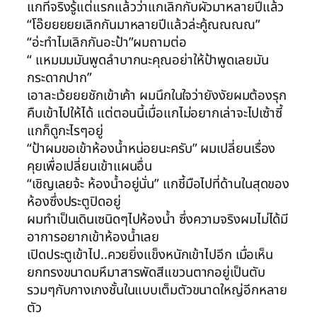
แกที่จริงรู้แต่แรกแล้วว่าแกเลิกกับผัวมาหลายปีแล้ว
“โอ๊ยยยยยเลิกกันมาหลายปีแล้วล่ะคู้ณณณณ”
“อ่ะทำไมเลิกกันอะป้า”ผมถามต่อ
“ แหมมมมันพูดลำบากนะคุณอย่าให้ป้าพูดเลยมัน
กระดากปาก”
เอาละเว้ยยยชักเข้าเค้า ผมนึกในใจว่ายังงัยผมต้องรุก
คืบเข้าไปให้ได้ แต่ตอนนี้เมื่อแกไม่อยากเล่าจะไปเซ้าซี้
แกก็ดูกะไรๆอยู่
“ป้าผมขอเข้าห้องน้ำหน่อยนะครับ” ผมเปลี่ยนเรื่อง
คุยเพื่อเปลี่ยนเข้าแผนอื่น
“เชิญเลยจ้ะ ห้องน้ำอยู่นั่น” แกชี้มือไปที่ด้านในสุดของ
ห้องซึ่งประตูปิดอยู่
ผมทำเป็นเดินเซนิดๆไปห้องน้ำ ซึ่งความจริงผมไม่ได้มี
อาการอยากเข้าห้องน้ำเลย
เปิดประตูเข้าไป..ควยยิ่งแข็งหนักเข้าไปอีก เมื่อเห็น
ยกทรงขนาดมหึมาสารพัดสีแขวนตากอยู่เป็นตับ
รวมๆกับกางเกงชั้นในแบบเต็มตัวขนาดใหญ่อีกหลาย
ตัว