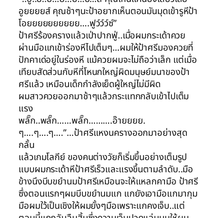
อูยยยยส์ คุณช้าๆนะป้าอยากเห็นตอนมันมุดเข้ารูหีป้า
โอยยยยยยยยยย….ฟูว์ว์ว์ซ์”
ป้าศรีร้องครางแล้วเป่าปากฟู่..เมื่อผมกระเด้าควย
ผ่านมือแกเข้าร่องหีไปเต็มๆ…ผมให้ป้าศรีมองควยที่
ปักคาเด่อยู่ในร่องหี แม้ควยผมจะไม่ถือว่าเล็ก แต่เมื่อ
เทียบสัดส่วนกับหีที่โหนกใหญ่ผิดมนุษย์มนาของป้า
ศรีแล้ว เหมือนเด็กกำลังเย็ดผู้ใหญ่ไม่มีผิด
ผมสาวควยออกมาช้าๆแล้วกระแทกกลับเข้าไปเต็ม
แรง
พลั๊ก..พลั๊ก……พลั๊ก……….อ๊ายยยย.
ๆ….ๆ….ๆ….”…ป้าศรีแหงนครางออกมาอย่างสุด
กลั้น
แล้วเกมโลกีย์ ของคนต่างวัยก็เริ่มขึ้นอย่างเต็มรูป
แบบผมกระเด้าหีป้าศรีเร็วและแรงขึ้นตามลำดับ..มือ
ข้างนึงบีบขยำนมป้าศรีเหมือนจะให้แหลกคามือ ป้าศรี
ซึ่งตอนแรกๆผมบีบขยำนมแก แกยังเอามือแกมากุม
มือผมใว้เป็นเชิงให้ผมยั้งๆมือเพราะแกคงเจ็บ..แต่
ตอนนี้แกกลับลืมสิ้นซึ่งความเจ็บปวดแอ่นนมให้ผม