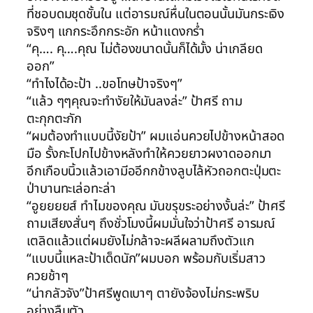
ที่ชอบดมชุดชั้นใน แต่อารมณ์หื่นในตอนนั้นมันกระเจิง
จริงๆ แกกระอึกกระอัก หน้าแดงกร่ำ
“คุ…. คุ….คุณ ไม่ต้องขนาดนั้นก็ได้มั้ง น่าเกลียด
ออก”
“ทำไงได้อะป้า ..ขอโทษป้าจริงๆ”
“แล้ว ๆๆคุณจะทำงัยให้มันลงล่ะ” ป้าศรี ถาม
ตะกุกตะกัก
“ผมต้องทำแบบนี้งัยป้า” ผมแอ่นควยไปข้างหน้าสอด
มือ รั้งกะโปกไปข้างหลังทำให้ควยยาวผงาดออกมา
อีกเกือบนิ้วแล้วเอามีออีกกข้างลูบไล้หัวถอกตะปุ่มตะ
ป่าบานทะเล่อทะล่า
“อูยยยยส์ ทำไมของคุณ มันขรุขระอย่างงั้นล่ะ” ป้าศรี
ถามเสียงสั่นๆ ถึงชั่วโมงนี้ผมมั่นใจว่าป้าศรี อารมณ์
เตลิดแล้วแต่ผมยังไม่กล้าจะผลีผลามถึงตัวแก
“แบบนี้แหละป้าเด็ดนัก”ผมบอก พร้อมกับเริ่มสาว
ควยช้าๆ
“น่ากลัวจัง”ป้าศรีพูดเบาๆ ตายังจ้องไม่กระพริบ
อย่างลืมตัว