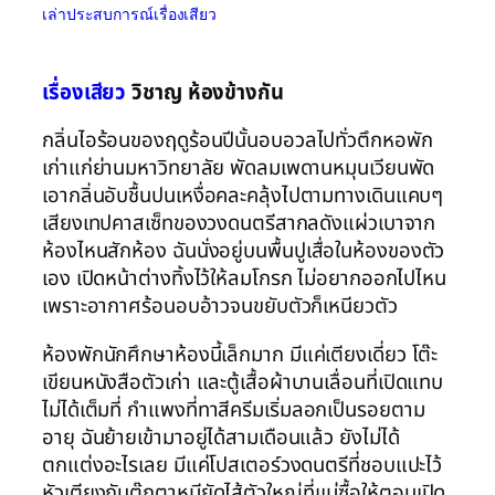
เล่าประสบการณ์เรื่องเสียว
เรื่องเสียว
วิชาญ ห้องข้างกัน
กลิ่นไอร้อนของฤดูร้อนปีนั้นอบอวลไปทั่วตึกหอพัก
เก่าแก่ย่านมหาวิทยาลัย พัดลมเพดานหมุนเวียนพัด
เอากลิ่นอับชื้นปนเหงื่อคละคลุ้งไปตามทางเดินแคบๆ
เสียงเทปคาสเซ็ทของวงดนตรีสากลดังแผ่วเบาจาก
ห้องไหนสักห้อง ฉันนั่งอยู่บนพื้นปูเสื่อในห้องของตัว
เอง เปิดหน้าต่างทิ้งไว้ให้ลมโกรก ไม่อยากออกไปไหน
เพราะอากาศร้อนอบอ้าวจนขยับตัวก็เหนียวตัว
ห้องพักนักศึกษาห้องนี้เล็กมาก มีแค่เตียงเดี่ยว โต๊ะ
เขียนหนังสือตัวเก่า และตู้เสื้อผ้าบานเลื่อนที่เปิดแทบ
ไม่ได้เต็มที่ กำแพงที่ทาสีครีมเริ่มลอกเป็นรอยตาม
อายุ ฉันย้ายเข้ามาอยู่ได้สามเดือนแล้ว ยังไม่ได้
ตกแต่งอะไรเลย มีแค่โปสเตอร์วงดนตรีที่ชอบแปะไว้
หัวเตียงกับตุ๊กตาหมียัดไส้ตัวใหญ่ที่แม่ซื้อให้ตอนเปิด