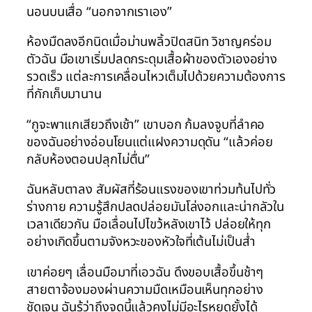
นอนบนเสื่อ “นอกจากเราเอง”
ห้องมืดลงอีกนิดเมื่อม่านพลิ้วปิดสนิท วิชาญคร่อม
ตัวฉัน มือเขาเริ่มปลดกระดุมเสื้อผ้าของตัวเองอย่าง
รวดเร็ว แต่ละการเคลื่อนไหวเต็มไปด้วยความต้องการ
ที่กักเก็บมานาน
“กูจะพาแกเสียวถึงเช้า” เขาบอก ก้มลงจูบที่ลำคอ
ของฉันอย่างอ่อนโยนแต่แฝงความดุดัน “แล้วค่อย
กลับห้องตอนปลุกไม่ตื่น”
ฉันหลับตาลง สัมผัสที่ร้อนแรงของเขาท่วมท้นไปทั่ว
ร่างกาย ความรู้สึกปลดปล่อยมันโล่งอกและน่ากลัวใน
เวลาเดียวกัน มือเลื่อนไปไขว้หลังเขาไว้ ปล่อยให้ทุก
อย่างเกิดขึ้นตามจังหวะของหัวใจที่เต้นไม่เป็นส่ำ
เขาค่อยๆ เลื่อนมือมาที่เอวฉัน ดึงขอบเสื้อขึ้นช้าๆ
สายตาจ้องมองผ่านความมืดเหมือนเห็นทุกอย่าง
ชัดเจน ฉันรู้ว่าถึงจุดนี้แล้วคงไม่มีอะไรหยุดยั้งได้