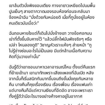
เขาล้มตัวนั่งพิงขอบเตียง กางขายาวเหยียดไปบนพื้น
ปูนเย็นๆ สายตากวาดมองรอบห้องก่อนจะกลับมา
จ้องหน้าฉัน “นั่งด้วยกันหน่อยดิ เมื่อกี้กูนั่งอยู่ในห้อง
คนเดียวมันเบื่อว่ะ”
ฉันถอนหายใจแต่ก็เดินไปนั่งข้างเขา วางข้อศอกบน
เข่าที่ตั้งขึ้นจับคางไว้ “แล้วปลั๊กไฟมันพังจริงๆ หรือ
เปล่า ไหนลองดูดิ” วิชาญหัวเราะแห้งๆ ส่ายหน้า “กู
ไม่รู้ช่างซ่อมอะไรไม่เป็นเลย มีแต่กล้ามเนื้อกับความ
คิดที่วุ่นวายเท่านั้น”
ฉันรู้ดีว่าเขาชอบมาหาเวลาอารมณ์ไหน ตั้งแต่คืนแรก
ที่ย้ายเข้ามา เขามาทักเพราะเสียงเพลงที่ฉันเปิด หลัง
จากนั้นก็เริ่มสนิทกันมากขึ้นจนถึงขั้นนั่งคุยกันหลาย
คืน บางคืนก็คุยเรื่องเรียน เรื่องเพื่อน เรื่องแฟนเก่า
แต่บางคืนก็มีแต่ความเงียบที่อึดอัด อาจจะเพราะเรา
ทั้งคู่รู้ดีว่ามีอะไรบางอย่างค้างคาอยู่ในอากาศ