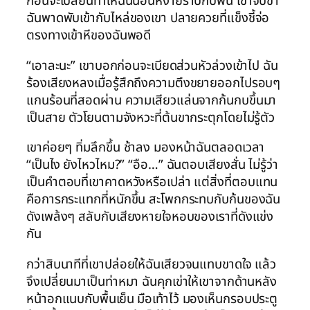
ก่อนจะเปลี่ยนท่าให้ฉันนอนหงายราบกับพื้น เขาจับขา
ฉันพาดพับเข้ากับไหล่ของเขา ปลายควยที่แข็งชี้จ่อ
ตรงทางเข้าหีของฉันพอดี
“เอาละนะ” เขาบอกก่อนจะเบียดส่วนหัวล่วงเข้าไป ฉัน
ร้องเสียงหลงเมื่อรู้สึกถึงความตึงขยายออกไปรอบๆ
แกนร้อนที่สอดผ่าน ความเสียวแล่นจากก้นกบขึ้นมา
เป็นสาย ตัวโยนตามจังหวะที่ต้นขากระตุกโดยไม่รู้ตัว
เขาค่อยๆ ทิ่มลึกขึ้น ช้าลง มองหน้าฉันตลอดเวลา
“เป็นไง ยังไหวไหม?” “อือ…” ฉันตอบเสียงสั่น ไม่รู้ว่า
เป็นคำตอบที่เขาคาดหวังหรือเปล่า แต่สิ่งที่ตอบแทน
คือการกระแทกที่หนักขึ้น สะโพกกระทบกับก้นของฉัน
ดังเพล้งๆ สลับกับเสียงหายใจหอบของเราที่ดังแข่ง
กัน
กว่าสิบนาทีที่เขาปล่อยให้ฉันเสียวจนแทบขาดใจ แล้ว
จึงเปลี่ยนมาเป็นท่าหมา ฉันคุกเข่าให้เขาจากด้านหลัง
หน้าอกแนบกับพื้นเย็น มือเท้าไว้ มองเห็นกรอบประตู