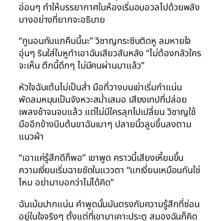
อ่อนๆ ทำให้บรรยากาศในห้องเริ่มอบอวลไปด้วยพลัง
บางอย่างที่ยากจะอธิบาย
“กูนอนกับแกคืนนี้นะ” วิชาญกระซิบติดหู ลมหายใจ
อุ่นๆ รินใส่ใบหูทำเอาฉันเสียวสันหลัง “ไม่ต้องกลัวใคร
จะเห็น ตึกนี้ดึกๆ ไม่มีคนผ่านมาแล้ว”
หัวใจฉันเต้นไม่เป็นส่ำ มือที่วางบนเข่าเริ่มกำแน่น
พัดลมหมุนเป็นจังหวะสม่ำเสมอ เสียงเทปที่ปล่อย
เพลงช้าจนจบแล้ว แต่ไม่มีใครลุกไปเปลี่ยน วิชาญใช้
มืออีกข้างบีบต้นขาฉันเบาๆ ปลายนิ้วลูบขึ้นลงตาม
แนวผ้า
“เอาแค่รู้สึกดีก็พอ” เขาพูด คราวนี้เสียงเหี้ยมขึ้น
ความเงี่ยนเริ่มฉายชัดในแววตา “แกเงี่ยนเหมือนกันใช่
ไหม อย่ามาบอกว่าไม่ได้คิด”
ฉันเม้มปากแน่น คำพูดนั้นมันตรงกับความรู้สึกที่ซ่อน
อยู่ในใจจริงๆ ตั้งแต่ที่เขามาเคาะประตู สมองฉันก็คิด