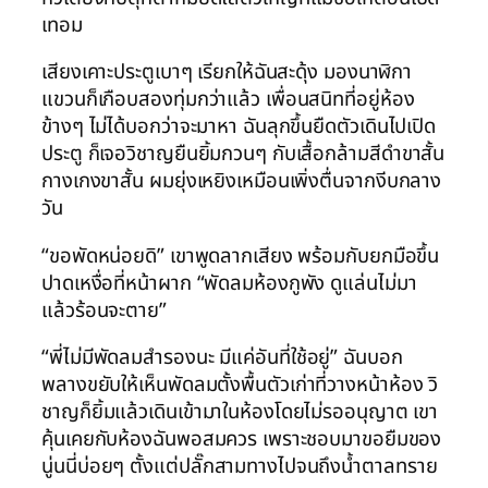
เทอม
เสียงเคาะประตูเบาๆ เรียกให้ฉันสะดุ้ง มองนาฬิกา
แขวนก็เกือบสองทุ่มกว่าแล้ว เพื่อนสนิทที่อยู่ห้อง
ข้างๆ ไม่ได้บอกว่าจะมาหา ฉันลุกขึ้นยืดตัวเดินไปเปิด
ประตู ก็เจอวิชาญยืนยิ้มกวนๆ กับเสื้อกล้ามสีดำขาสั้น
กางเกงขาสั้น ผมยุ่งเหยิงเหมือนเพิ่งตื่นจากงีบกลาง
วัน
“ขอพัดหน่อยดิ” เขาพูดลากเสียง พร้อมกับยกมือขึ้น
ปาดเหงื่อที่หน้าผาก “พัดลมห้องกูพัง ดูแล่นไม่มา
แล้วร้อนจะตาย”
“พี่ไม่มีพัดลมสำรองนะ มีแค่อันที่ใช้อยู่” ฉันบอก
พลางขยับให้เห็นพัดลมตั้งพื้นตัวเก่าที่วางหน้าห้อง วิ
ชาญก็ยิ้มแล้วเดินเข้ามาในห้องโดยไม่รออนุญาต เขา
คุ้นเคยกับห้องฉันพอสมควร เพราะชอบมาขอยืมของ
นู่นนี่บ่อยๆ ตั้งแต่ปลั๊กสามทางไปจนถึงน้ำตาลทราย