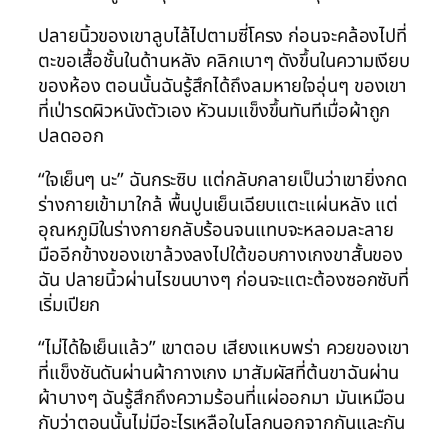
ปลายนิ้วของเขาลูบไล้ไปตามซี่โครง ก่อนจะคล้องไปที่
ตะขอเสื้อชั้นในด้านหลัง คลิกเบาๆ ดังขึ้นในความเงียบ
ของห้อง ตอนนั้นฉันรู้สึกได้ถึงลมหายใจอุ่นๆ ของเขา
ที่เป่ารดผิวหนังตัวเอง หัวนมแข็งขึ้นทันทีเมื่อผ้าถูก
ปลดออก
“ใจเย็นๆ นะ” ฉันกระซิบ แต่กลับกลายเป็นว่าเขายิ่งกด
ร่างกายเข้ามาใกล้ พื้นปูนเย็นเฉียบแตะแผ่นหลัง แต่
อุณหภูมิในร่างกายกลับร้อนจนแทบจะหลอมละลาย
มืออีกข้างของเขาล้วงลงไปใต้ขอบกางเกงขาสั้นของ
ฉัน ปลายนิ้วผ่านไรขนบางๆ ก่อนจะแตะต้องซอกซับที่
เริ่มเปียก
“ไม่ได้ใจเย็นแล้ว” เขาตอบ เสียงแหบพร่า ควยของเขา
ที่แข็งชันดันผ่านผ้ากางเกง มาสัมผัสที่ต้นขาฉันผ่าน
ผ้าบางๆ ฉันรู้สึกถึงความร้อนที่แผ่ออกมา มันเหมือน
กับว่าตอนนั้นไม่มีอะไรเหลือในโลกนอกจากกันและกัน