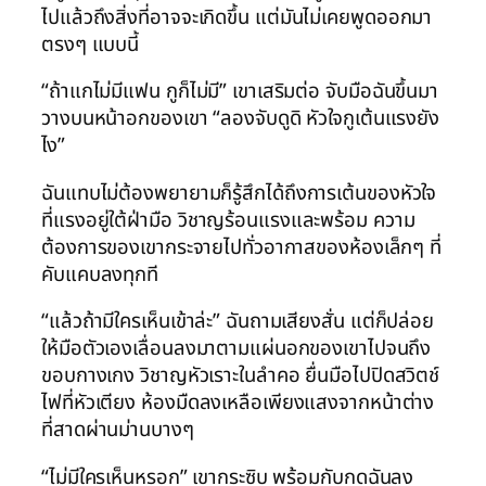
ไปแล้วถึงสิ่งที่อาจจะเกิดขึ้น แต่มันไม่เคยพูดออกมา
ตรงๆ แบบนี้
“ถ้าแกไม่มีแฟน กูก็ไม่มี” เขาเสริมต่อ จับมือฉันขึ้นมา
วางบนหน้าอกของเขา “ลองจับดูดิ หัวใจกูเต้นแรงยัง
ไง”
ฉันแทบไม่ต้องพยายามก็รู้สึกได้ถึงการเต้นของหัวใจ
ที่แรงอยู่ใต้ฝ่ามือ วิชาญร้อนแรงและพร้อม ความ
ต้องการของเขากระจายไปทั่วอากาสของห้องเล็กๆ ที่
คับแคบลงทุกที
“แล้วถ้ามีใครเห็นเข้าล่ะ” ฉันถามเสียงสั่น แต่ก็ปล่อย
ให้มือตัวเองเลื่อนลงมาตามแผ่นอกของเขาไปจนถึง
ขอบกางเกง วิชาญหัวเราะในลำคอ ยื่นมือไปปิดสวิตช์
ไฟที่หัวเตียง ห้องมืดลงเหลือเพียงแสงจากหน้าต่าง
ที่สาดผ่านม่านบางๆ
“ไม่มีใครเห็นหรอก” เขากระซิบ พร้อมกับกดฉันลง