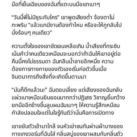
มือที่เย็นเฉียบของฉันที่แตะบนมือเขาเบาๆ
“วันนี้พี่ไม่มีธุระกับใคร” เขาพูดเสียงต่ำ จ้องตาไม่
กะพริบ “แล้วแกมีงานต้องทำไหม หรือจะให้กูกลับไป
นั่งร้อนๆ คนเดียว”
ความตั้งใจของเขาชัดเจนเหลือเกิน น้ำเสียงที่กระซิบ
เน้นคำว่าคนเดียวเหมือนจะบอกว่าถ้าฉันให้เขาอยู่ต่อ
คืนนี้คงไม่ธรรมดา ฉันกลืนน้ำลายอึกหนึ่ง ความ
ต้องการทางกายของตัวเองเริ่มก่อตัวขึ้นเมื่อ
จินตนาการถึงสิ่งที่จะเกิดขึ้นตามมา
“มันก็ดึกแล้วนะ” ฉันตอบเลี่ยง แต่เสียงของฉันกลับ
แผ่วเบาเหมือนยินยอมมากกว่าปฏิเสธ วิชาญยิ้มกว้าง
ยกมืออีกข้างขึ้นลูบผมฉันเบาๆ ให้ความรู้สึกเหมือน
กำลังปลอบใจแต่ในใจรู้กันดีว่านั่นคือการเปิดทาง
เขาขยับตัวเข้ามาใกล้ จนหัวเข่าชนกันผ่านผ้าบางของ
กางเกงวอร์มที่ฉันใส่ กลิ่นสบู่ของเขาผสมกับกลิ่นตัว