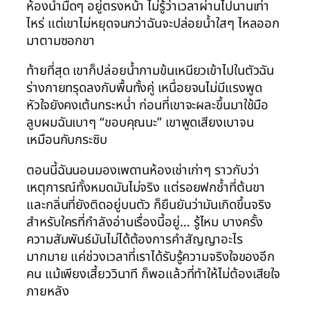
ห้องน้ำมืดๆ อยู่ตรงหน้า ไม่รู้ว่าเวลาผ่านไปนานเท่า
ไหร่ แต่เขาไม่หยุดจนกว่าฉันจะปล่อยน้ำใสๆ ไหลออก
มาตามซอกขา
ท้ายที่สุด เขาก็ปล่อยน้ำกามข้นเหนียวเข้าไปในตัวฉัน
ร่างกายทรุดลงกับพื้นทั้งคู่ เหนื่อยจนไม่มีแรงพูด
หัวใจยังคงเต้นกระหน่ำ ก่อนที่เขาจะผละขึ้นมาใช้มือ
ลูบผมฉันเบาๆ “ขอบคุณนะ” เขาพูดเสียงเบาจน
เหมือนกับกระซิบ
ตอนนี้ฉันนอนมองเพดานห้องเช่าเก่าๆ ราวกับว่า
เหตุการณ์ทั้งหมดมันไม่จริง แต่รอยฟกช้ำที่ต้นขา
และกลิ่นที่ยังติดอยู่บนตัว ก็ยืนยันว่ามันเกิดขึ้นจริง
สำหรับใครที่กำลังอ่านเรื่องนี้อยู่… รู้ไหม บางครั้ง
ความสัมพันธ์มันไม่ได้ต้องการคำสัญญาอะไร
มากมาย แค่ช่วงเวลาที่เราได้รับรู้ความจริงใจของอีก
คน แม้เพียงเสี้ยววินาที ก็พอแล้วที่ทำให้ไม่ต้องเสียใจ
ภายหลัง