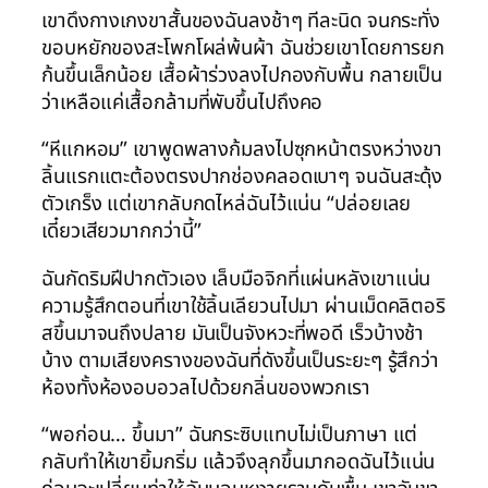
เขาดึงกางเกงขาสั้นของฉันลงช้าๆ ทีละนิด จนกระทั่ง
ขอบหยักของสะโพกโผล่พ้นผ้า ฉันช่วยเขาโดยการยก
ก้นขึ้นเล็กน้อย เสื้อผ้าร่วงลงไปกองกับพื้น กลายเป็น
ว่าเหลือแค่เสื้อกล้ามที่พับขึ้นไปถึงคอ
“หีแกหอม” เขาพูดพลางก้มลงไปซุกหน้าตรงหว่างขา
ลิ้นแรกแตะต้องตรงปากช่องคลอดเบาๆ จนฉันสะดุ้ง
ตัวเกร็ง แต่เขากลับกดไหล่ฉันไว้แน่น “ปล่อยเลย
เดี๋ยวเสียวมากกว่านี้”
ฉันกัดริมฝีปากตัวเอง เล็บมือจิกที่แผ่นหลังเขาแน่น
ความรู้สึกตอนที่เขาใช้ลิ้นเลียวนไปมา ผ่านเม็ดคลิตอริ
สขึ้นมาจนถึงปลาย มันเป็นจังหวะที่พอดี เร็วบ้างช้า
บ้าง ตามเสียงครางของฉันที่ดังขึ้นเป็นระยะๆ รู้สึกว่า
ห้องทั้งห้องอบอวลไปด้วยกลิ่นของพวกเรา
“พอก่อน… ขึ้นมา” ฉันกระซิบแทบไม่เป็นภาษา แต่
กลับทำให้เขายิ้มกริ่ม แล้วจึงลุกขึ้นมากอดฉันไว้แน่น