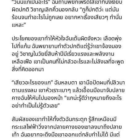
“วันนี้แกเป็นอะไร” ฉันถามพยักเพริดใส่เขาที่นั่งเงียบ
ผิดปกติ วิชาญเลิกคิ้วมองกลับ “กูก็ปกติว่ะ แต่มัน
ร้อนจนทำอะไรไม่ถูกเลย อยากหาเรื่องเสียวๆ ทำนั่น
แหละ”
ประโยคของเขาทำให้หัวใจฉันเต้นผิดจังหวะ เลือดพุ่ง
ไปที่แก้ม ฉันพยายามทำตัวปกติแต่รู้ว่าเขาจ้องมอง
อยู่ วิชาญในวัยยี่สิบห้าปีมีเรี่ยวแรงและพลังงาน
เหลือเฟือ เขาเป็นคนที่ไม่กลัวอะไรและไม่ลังเลที่จะพูด
สิ่งที่คิดออกมา
“เสียวอะไรของแก” ฉันหลบตา เอามือปัดผมที่ปลิวมา
ตามแรงลม เขาหัวเราะเบาๆ แล้วเอื้อมมือมาจับปลาย
คางฉันให้หันไปมองหน้า “แกน่ะรู้ดีว่ากูหมายถึงอะไร
อย่าทำเป็นไม่รู้ตัวเลย”
สัมผัสของเขาทำให้ทั้งตัวฉันกระตุก รู้สึกเหมือนมี
กระแสไฟฟ้าวิ่งจากปลายคางของเขาลงมาถึงปลาย
เท้า ฉันอยากจะดึงมือเขาออกแต่กลับทำไม่ได้ มีแต่