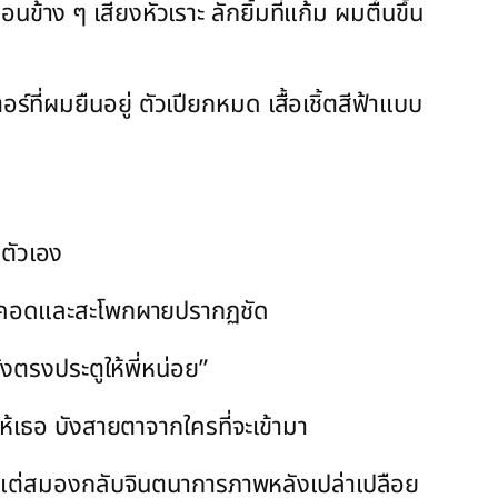
าง ๆ เสียงหัวเราะ ลักยิ้มที่แก้ม ผมตื่นขึ้น
ร์ที่ผมยืนอยู่ ตัวเปียกหมด เสื้อเชิ้ตสีฟ้าแบบ
ดตัวเอง
งเอวคอดและสะโพกผายปรากฏชัด
บังตรงประตูให้พี่หน่อย”
งให้เธอ บังสายตาจากใครที่จะเข้ามา
อง แต่สมองกลับจินตนาการภาพหลังเปล่าเปลือย