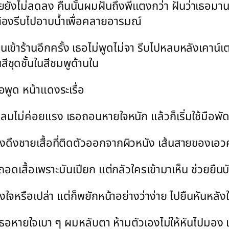
ไม่ลดลง คืนนั้นผมฝันถึงพี่แตงกว่า ฝันว่าเธอมานอนข้
องรีบไปอาบน้ำเพื่อคลายอารมณ์
นเข้าร้านอีกครั้ง เธอไม่พูดไม่จา รีบไปหลบหลังเคาน์เตอ
ีชุดชั้นในสีชมพูด้านใน
อพูด หน้าแดงระเรื่อ
ลมไม่ค่อยแรง เธอถอนหายใจหนัก แล้วก็เริ่มใช้มือพั
ลางดึงชายเสื้อที่ติดตัวออกจากผิวหนัง เส้นสายขอ
จะถอดเสื้อเพราะมันเปียก แต่กลัวใครเข้ามาเห็น ช่วยยืน
ตั้งใจหรือเปล่า แต่ก็พยักหน้าอย่างว่าง่าย ไปยืนหันหลั
ยงเธอหายใจเบา ๆ ผมหลับตา ห้ามตัวเองไม่ให้หันไปม