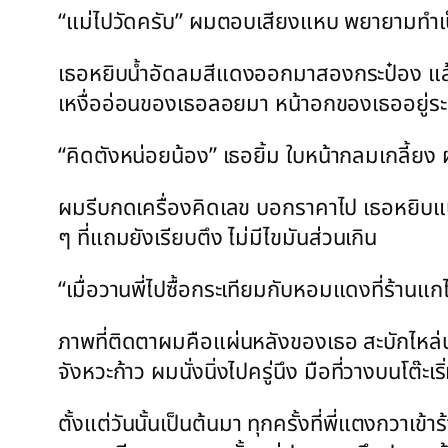
“แม่ไปวัดครับ” ผมตอบเสียงแหบ พยายามทำเ
เธอหยิบน้ำอัดลมสีแดงออกมาสองกระป๋อง แล้วเดิ
เหงื่ออ่อนของเธอลอยมา หน้าอกของเธออยู่ระดั
“คิดตังหน่อยน้อง” เธอยิ้ม ใบหน้ากลมเกลี้ยง ผม
ผมรีบกดเครื่องคิดเลข บอกราคาไป เธอหยิบแบ
ๆ ที่แถมยังเรียบตึง ไม่มีไขมันส่วนเกิน
“เมื่อวานพี่ไปซื้อกระเทียมกับหอมแดงที่ร้าน
ภาพที่ติดตาผมคือแผ่นหลังของเธอ สะบักไหล่
จังหวะก้าว ผมนั่งนิ่งไปครู่นึง มือที่วางบนโต๊ะเร
ตั้งแต่วันนั้นเป็นต้นมา ทุกครั้งที่พี่แตงกวาเ