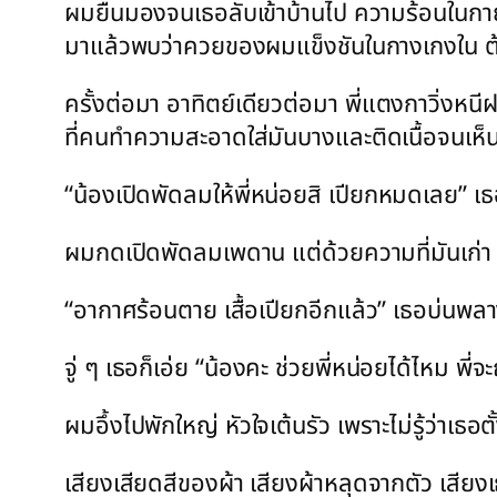
ผมยืนมองจนเธอลับเข้าบ้านไป ความร้อนในกายยัง
มาแล้วพบว่าควยของผมแข็งชันในกางเกงใน ต้
ครั้งต่อมา อาทิตย์เดียวต่อมา พี่แตงกาวิ่งหนีฝ
ที่คนทำความสะอาดใส่มันบางและติดเนื้อจนเห็นส
“น้องเปิดพัดลมให้พี่หน่อยสิ เปียกหมดเลย” เธ
ผมกดเปิดพัดลมเพดาน แต่ด้วยความที่มันเก่า 
“อากาศร้อนตาย เสื้อเปียกอีกแล้ว” เธอบ่นพ
จู่ ๆ เธอก็เอ่ย “น้องคะ ช่วยพี่หน่อยได้ไหม พี่
ผมอึ้งไปพักใหญ่ หัวใจเต้นรัว เพราะไม่รู้ว่าเธอ
เสียงเสียดสีของผ้า เสียงผ้าหลุดจากตัว เสี