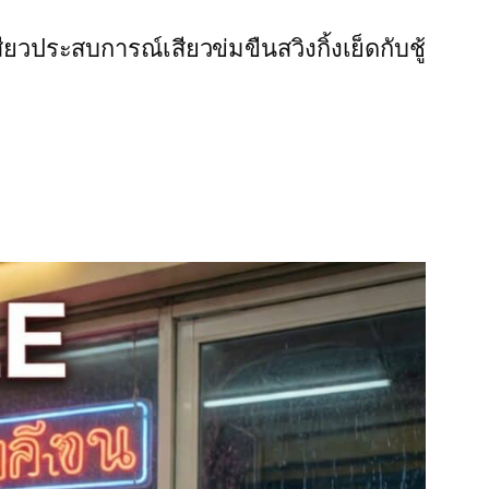
สียว
ประสบการณ์เสียว
ข่มขืน
สวิงกิ้ง
เย็ดกับชู้