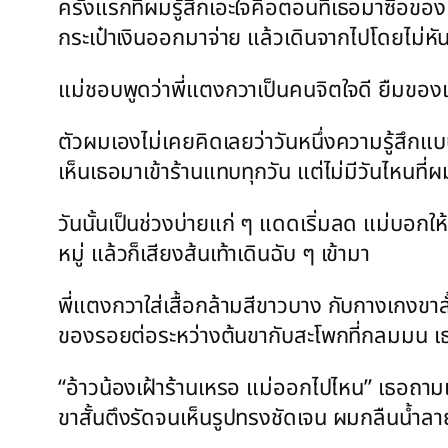
ครั้งแรกที่ผมรู้สึกเอะใจคือตอนที่เธอมาซื้อข
กระเป๋าเงินออกมาจ่าย แล้วเดินจากไปโดยไม่ห
แม่ชอบพูดว่าพี่แตงกวาเป็นคนจิตใจดี ยืมของ
ตัวผมเองไม่เคยคิดเลยว่าวันหนึ่งความรู้สึกแบบน
เห็นเธอมาเข้าร้านแทบทุกวัน แต่ไม่มีวันไหนที่ผ
วันนั้นเป็นช่วงบ่ายแก่ ๆ แดดเริ่มลด แม่บอกให
หมู่ แล้วก็เสียงส้นเท้าเดินฉับ ๆ เข้ามา
พี่แตงกวาใส่เสื้อกล้ามสีขาวบาง กับกางเกงขาสั้
ของรอยต่อระหว่างต้นขากับสะโพกที่กลมมน เธอเ
“อ้าวน้องเฝ้าร้านเหรอ แม่ออกไปไหน” เธอถามเ
ขาสั้นตึงรัดจนเห็นรูปทรงชัดเจน ผมกลืนน้ำลาย