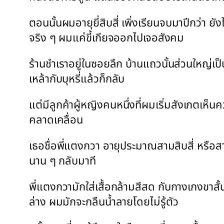
ตอนนั้นผมอายุยี่สิบสี่ เพิ่งเรียนจบมาปีกว่า 
จริง ๆ ผมแค่ขี้เกียจออกไปเจอสังคม
ร้านชำเราอยู่ในซอยลึก บ้านแถวนั้นส่วนใหญ่เป็นบ
เหล้ากับบุหรี่แล้วก็กลับ
แต่มีลูกค้าผู้หญิงคนหนึ่งที่ผมเริ่มสังเกตเห
คลาดเคลื่อน
เธอชื่อพี่แตงกวา อายุประมาณสามสิบสี่ หรือ
นาน ๆ กลับมาที
พี่แตงกวามักใส่เสื้อกล้ามสีสด กับกางเกงขาส
ล่าง ผมมักจะกลืนน้ำลายโดยไม่รู้ตัว