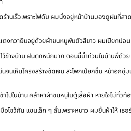
า
้านเร็วเพราะไฟดับ ผมนั่งอยู่หน้าบ้านมองดูฝนที่สาด
น
พี่แตงกวายืนอยู่ด้วยผ้าขนหนูพันตัวสีขาว ผมเปียกปอน เ
ตากไว้ข้างบ้าน ฝนตกหนักมาก ตอนนี้น้ำท่วมในบ้านพี่ด้
น่นจนเห็นโครงสร้างชัดเจน สะโพกเปียกชื้น หน้าอกชุ่ม
ข้าไปในบ้าน คลำหาผ้าขนหนูในตู้เสื้อผ้า หายใจไม่ทั่วท้
ือไขว้กัน แขนเล็ก ๆ สั่นเพราะหนาว ผมยื่นผ้าให้ เธอ