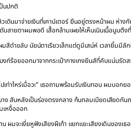
ป็นปกติ
นมาจ่ายเงินที่เคาน์เตอร์ ยืนอยู่ตรงหน้าผม ห่างกัน
บสายตาผมพอดี เสื้อกล้ามเผยให้เห็นเนินเนื้อนูนตึง
สีดำขลับ นัยน์ตาเรียวเล็กแต่ดูมีเสน่ห์ เวลายิ้มมีลักย
งก์ร้อยออกมาจากกระเป๋ากางเกงยีนส์ที่คับแน่นรัดส
แกไปเท่าไหร่เมื่อวะ” เธอถามพร้อมรับเงินทอน ผมบอกย
บาง สันหลังเป็นร่องตรงกลาง ก้นกลมเบียดเสียดกันภ
ิ่มเหงื่อออก
ข้าร้าน ผมจะเงี่ยหูฟังเสียงฝีเท้า แยกแยะเสียงเดินของเ