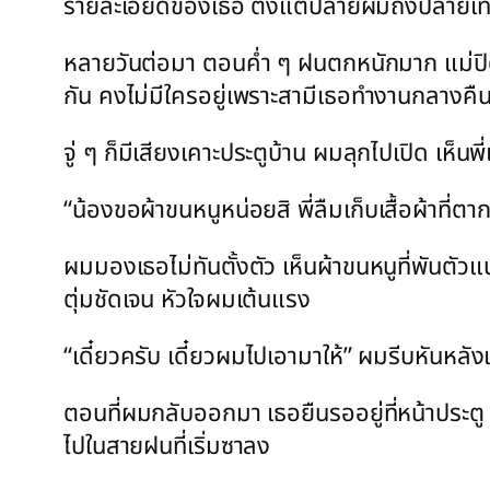
รายละเอียดของเธอ ตั้งแต่ปลายผมถึงปลายเท้
หลายวันต่อมา ตอนค่ำ ๆ ฝนตกหนักมาก แม่ปิดร
กัน คงไม่มีใครอยู่เพราะสามีเธอทำงานกลางคื
จู่ ๆ ก็มีเสียงเคาะประตูบ้าน ผมลุกไปเปิด เห็น
“น้องขอผ้าขนหนูหน่อยสิ พี่ลืมเก็บเสื้อผ้าที่
ผมมองเธอไม่ทันตั้งตัว เห็นผ้าขนหนูที่พันตัวแ
ตุ่มชัดเจน หัวใจผมเต้นแรง
“เดี๋ยวครับ เดี๋ยวผมไปเอามาให้” ผมรีบหันหลังเ
ตอนที่ผมกลับออกมา เธอยืนรออยู่ที่หน้าประตู ม
ไปในสายฝนที่เริ่มซาลง