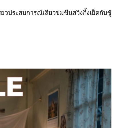
สียว
ประสบการณ์เสียว
ข่มขืน
สวิงกิ้ง
เย็ดกับชู้