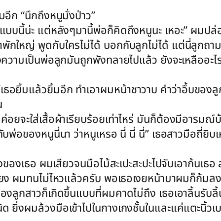
ีก “นึกถึงหนูมั่งป่าว”
องแบบนี้น่ะ แต่หลังๆมานี้พ่อก็คิดถึงหนูนะ เหอะ” ผม
ใจมาพักใหญ่ พูดกับใครไม่ได้ บอกกับลูกไม่ได้ แต่นี่ลูก
หว่างความเป็นพ่อลูกมันถูกพังทลายไปแล้ว ยังจะเหลืออะ
่ะจิ”เธอยิ้มแล้วยิ้มอีก ทำเอาผมหน้าชาวาบ คำว่าอึ้บขอ
น
ที่ไม่ค่อยจะใส่เสื้อผ้าเรียบร้อยเท่าไหร่ มันก็ต้องมีอาร
่อของหนูนี่นา ว่าหนูเหรอ นี่ นี่ นี่” เธอสาวมือถี่ยิ
สียงของเธอ ผมเสียวจนมือไม้สะเปะสะปะไปจับเอาก้นเธอ ส่
ยเบี่ยง ผมทนไม่ไหวแล้วครับ พอเธอเงยหน้ามาผมก็ก้มล
กสาวก็เกิดขึ้นแบบที่ผมคาดไม่ถึง เธอเอาลิ้นรับลิ้นผ
 ยิ่งผมล้วงมือเข้าไปในกางเกงชั้นในและแค่แตะนิ้วเ