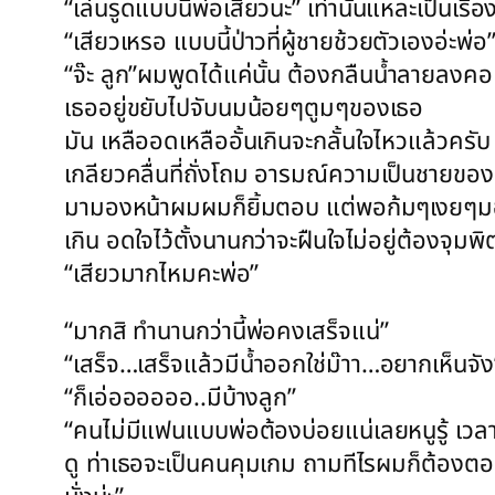
“เล่นรูดแบบนี้พ่อเสียวนะ” เท่านั้นแหละเป็นเรื่
“เสียวเหรอ แบบนี้ป่าวที่ผู้ชายช้วยตัวเองอ่ะพ่อ
“จ๊ะ ลูก”ผมพูดได้แค่นั้น ต้องกลืนน้ำลายลงคอ
เธออยู่ขยับไปจับนมน้อยๆตูมๆของเธอ
มัน เหลืออดเหลืออั้นเกินจะกลั้นใจไหวแล้วครับ มื
เกลียวคลื่นที่ถั่งโถม อารมณ์ความเป็นชายขอ
มามองหน้าผมผมก็ยิ้มตอบ แต่พอก้มๆเงยๆมองหน
เกิน อดใจไว้ตั้งนานกว่าจะฝืนใจไม่อยู่ต้องจุมพ
“เสียวมากไหมคะพ่อ”
“มากสิ ทำนานกว่านี้พ่อคงเสร็จแน่”
“เสร็จ…เสร็จแล้วมีน้ำออกใช่ม๊าา…อยากเห็นจัง
“ก็เอ่ออออออ..มีบ้างลูก”
“คนไม่มีแฟนแบบพ่อต้องบ่อยแน่เลยหนูรู้ เวล
ดู ท่าเธอจะเป็นคนคุมเกม ถามทีไรผมก็ต้องตอบแ