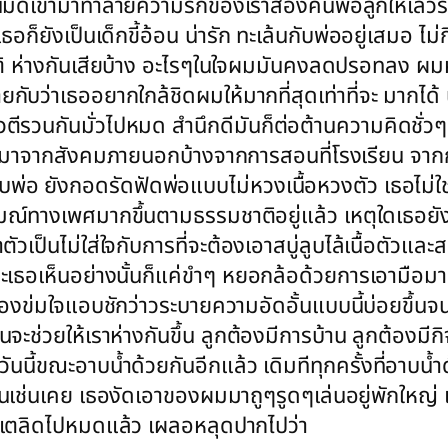
้านมืดเข้ามาทำลายความรักของเราสองคนพ่อลูกให้เลวร้า
เธอก็ยังเป็นเด็กขี้อ้อน น่ารัก ทะเล้นกับพ่ออยู่เสมอ 
ิ ห่างกันเสียบ้าง อะไรๆในใจผมมันคงลดปรอทลง ผมหวังว่
กับว่าเธออยากใกล้ชิดผมให้มากที่สุดเท่าที่จะ มากได้ น
ชั่วตีรวนกันมั่วไปหมด สำนึกดีมันก็ต่อต้านความคิดชั
เพศมาจากสังคมภายนอกบ้างจากการสอนที่โรงเรียน จากการ
พ่อ ยังกอดรัดฟัดพ่อแบบไม่หวงเนื้อหวงตัว เธอไม่ใช่เด
ารมณ์ทางเพศมากขึ้นตามธรรมชาติอยู่แล้ว เหตุใดเธอยั
เป็นไม่ใส่ใจกับการที่จะต้องเอาสบู่ลูบไล้เนื้อตัวและส
และเธอเห็นอย่างนั้นก็แค่ขำๆ หยอกล้อด้วยการเอามื
มตองข่มใจแอบชักว่าวระบายความอัดอั้นแบบนี้บ่อยขึ้นจ
นจะช่วยให้เราห่างกันขึ้น ลูกต้องมีการบ้าน ลูกต้องม
่วันนี้ขณะอาบน้ำด้วยกันอีกแล้ว เดิมทีทุกครั้งที่อาบ
นเหมือนเช่นเคย เธองัดเอาของผมมาถูๆรูดๆเล่นอยู่พักให
็เตลิดไปหมดแล้ว เผลอหลุดปากไปว่า