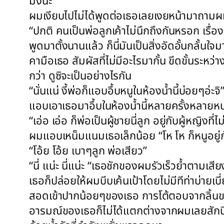
มั่งน่ะ”
ผมเงียบไปไม่ได้พูดต่อเธอเลยเงยหน้ามาถามผมอ
“ปกติ คนเป็นพ่อลูกเค้าไม่นึกถึงกันหรอก เรื่
พูดมาตั้งนานแล้ว ก็นี่มันเป็นสิ่งอัดอั้นกลั้น
คามือเธอ สัมผัสที่ไม่มีอะไรมากั้น ขีดขั้นระ
กว่า ดูซิจะเป็นอย่างไรกัน
“นั่นแน่ งี้พ่อก็แอบอึ้บหนูในห้องน้ำนี้บ่อยๆอ
แอบเอาเธอมาอึ้บในห้องน้ำนี้หลายครั้งหลายห
“เอ่อ เอ่อ ก็พ่อเป็นผู้ชายนี่ลูก อยู่กับผู้หญิง
ผมแอบเหน็มแนมเธอเล็กน้อย “โห โห ก็หนูอยู่กับพ
“โอ้ย โอ้ย เบาๆลูก พ่อเสียว”
“นี่ แน่ะ นี่แน่ะ “เธอชักของผมรัวเร็วย้ำตามเ
เธอก็ปล่อยให้ผมบีบเค้นเป้าโดยไม่มีทีท่าบ่า
สอดเข้าปากน้อยๆของเธอ การโต้ตอบจากลิ้นของลู
อารมณ์ของเธอก็ไม่ได้แตกต่างจากผมเลยสักนิด