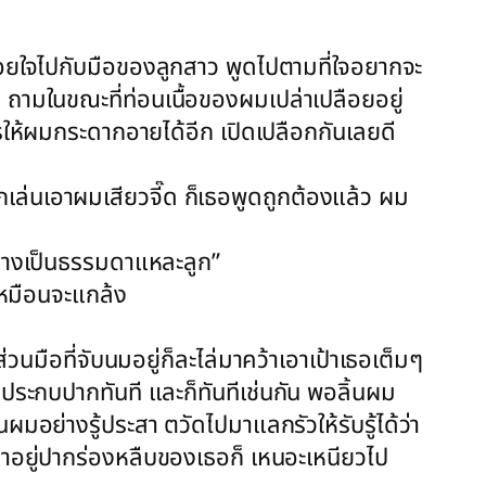
ปล่อยใจไปกับมือของลูกสาว พูดไปตามที่ใจอยากจะ
ถาม ถามในขณะที่ท่อนเนื้อของผมเปล่าเปลือยอยู่
ไรให้ผมกระดากอายได้อีก เปิดเปลือกกันเลยดี
งลูกเล่นเอาผมเสียวจี๊ด ก็เธอพูดถูกต้องแล้ว ผม
มณ์บ้างเป็นธรรมดาแหละลูก”
บเหมือนจะแกล้ง
วนมือที่จับนมอยู่ก็ละไล่มาคว้าเอาเป้าเธอเต็มๆ
งประกบปากทันที และก็ทันทีเช่นกัน พอลิ้นผม
มอย่างรู้ประสา ตวัดไปมาแลกรัวให้รับรู้ได้ว่า
บาอยู่ปากร่องหลืบของเธอก็ เหนอะเหนียวไป