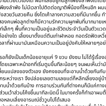
บ้านด้วยตัวเองได้ ผมก็เลยอยู่กับลูกเพียงลำพังได้โด
เพียงลำพัง ไม่มีเวลาไปติดต่อญาติพี่น้องที่ไหนอีก ผมมุ
งสวยวันสวยคืน ยิ่งโตเค้าลางความสวยที่มีมากขึ้น ทำ
ให้เราสองคนพ่อลูกต่างก็มีความรักความผูกพันที่มากมาย
นท์เล็กๆ พื้นที่ความเป็นอยู่และชีวิตประจำวันเป็นตั
ย่างใด เลี้ยงมาตั้งแต่ตีนเท่าฝาหอย กอดรัดฟัดเหวี่ยง
งเวลาที่ผ่านมามันเหมือนความเป็นอยู่บังคับให้หลายๆอ
เธอก็ยังเป็นเด็กน้อยอายุแค่ 9 ขวบ ยังซน ไม่ได้รู้เรื
ยเฉพาะหน้าอกที่เริ่มตูมขึ้นทีละน้อยๆ จนผมเห็นว่ามันเ
เปลี่ยนแปลงของตัวเอง ยังคงชอบที่จะอาบน้ำด้วยกันก
ยกระหว่างเรา จึงปล่อยเลยตามเลยแต่ก็หลีกเลี่ยงอยู่บ
ังมีอาบน้ำด้วยกันบ้าง การอาบร่วมกันที่ต่างคนก็มีแค่ก
่วนเว้าส่วนโค้งขึ้นมาทีละนิดนี้ ในบางครั้งก็ทำเอาผม
็พอหลบเลี่ยงอารมณ์ชั่ววูบไปได้เสมอ