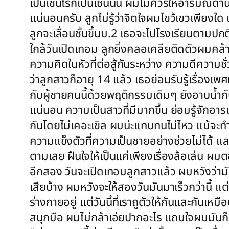
เป็นเช่นไรก็เป็นเช่นนั้น ผมไม่ควรให้อารมณ์ด
แน่นอนครับ ลูกไม่รู้ว่าจิตใจผมไขว้เขวเพียงใด 
ลูกจะเลื่อนชั้นขึ้นม.2 เธอจะไปโรงเรียนตามปกต
ใกล้วันเปิดเทอม ลูกยิ่งคลอเคลียติดตัวผมคล้าย
ความคิดในหัวที่ต่อสู้กันระหว่าง ความดีความ
ว่าลูกสาวก็อายุ 14 แล้ว เธอย่อมรับรู้เรื่อง
กับผู้ชายคนนี้ด้วยพฤติกรรมเดิมๆ ยังอาบน้ำกับ
แน่นอน ความเป็นสาวที่มีมากขึ้น ย่อมรู้จักอ
กันโดยไม่เคอะเขิล ผมน่ะแทบทนไม่ไหว แม้จะทำตัว
ความแข็งตัวที่ความเป็นชายอย่างช่วยไม่ได้ 
ตามเลย ฝืนใจให้เป็นแค่เพียงเรื่องล้อเล่น ผ
อีกสอง วันจะเปิดเทอมลูกสาวแล้ว ผมหวังว่ามั
เสียบ้าง ผมหวังจะให้สองวันมันมาเร็วกว่านี้ แต
ร่างกายอยู่ แต่วันนี้ที่เราถูตัวให้กันและกั
สนุกมือ ผมไม่กล้าเอ่ยปากอะไร แถมใจผมมันก