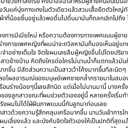
อม่ายวัยกำลังโรย คงน่าอิจฉาสำหรับผู้ชายคนอื่นไม่น
วันแค่นุ่งกางเกงในตัวเดียวแล้วสวมเสื้อยืดตัวใหญ่ทั
ที่น้อยชิ้นอยู่แล้วพอดิ้นไปดิ้นมามันก็ถลกเลิกไปถึง 
้ เรื่องการมีเมียใหม่ หรือความต้องการทางเพศแบบผู้ชายท
่างกายเพศหญิงที่ผมน่าจะถวิลหามันก็มองเห็นอยู่แทบทุก
ะจำอย่างเต็มใจ จิตใจผมเลยลืมผู้หญิงอื่นไปโดยปริยาย
งสาวข้างบ้าน คิดถึงใครต่อใครไม่นานน้ำก็แตกแล้วมันก็
ากขึ้น มีสัดส่วนความเป็นสาวเว้าโค้งมากขึ้นทีละนิด
ม่ได้เผลอไผลอารมณ์ของมนุษย์เพศชายกล้ำกรายมาในสมองบ
ือนร่างน้อยๆนี้เลยสักนิด แต่เมื่อไม่นานมานี้ บางคร
าของลูกสาวขณะที่ผมช่วยตัวเองอยู่นี้ หลายครั้งเริ่มท
็นจริงผมไม่ได้ใฝ่ฝันภาพแบบนี้กับลูกมาก่อนเลย
าวด้วยความรู้สึกคลุมเครือมากขึ้น นานวันเข้าการใกล้
อง ผมเลี่ยงแล้ว และบังคับจิตใจตัวเองให้เป็นปกติที่สุด