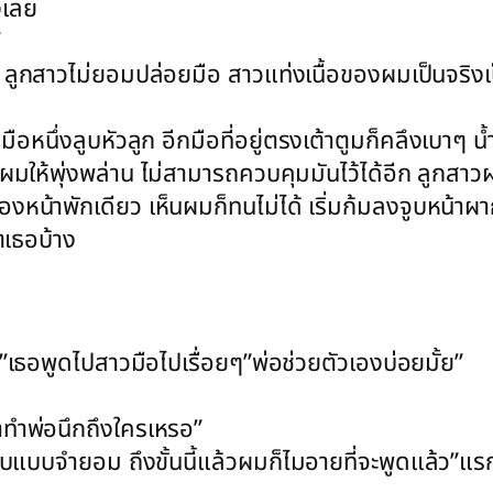
องเลย
”
 ลูกสาวไม่ยอมปล่อยมือ สาวแท่งเนื้อของผมเป็นจริงเป็
อหนึ่งลูบหัวลูก อีกมือที่อยู่ตรงเต้าตูมก็คลึงเบาๆ น้ำสบ
งผมให้พุ่งพล่าน ไม่สามารถควบคุมมันไว้ได้อีก ลูกสา
้าพักเดียว เห็นผมก็ทนไม่ได้ เริ่มก้มลงจูบหน้าผาก
ิตเธอบ้าง
”เธอพูดไปสาวมือไปเรื่อยๆ”พ่อช่วยตัวเองบ่อยมั้ย”
าทำพ่อนึกถึงใครเหรอ”
บบจำยอม ถึงขั้นนี้แล้วผมก็ไมอายที่จะพูดแล้ว”แรกๆก