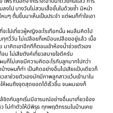
้อย เพราะนอกจากเราจะอาบน้ำด้วยกันแล้ว การ
บลงไป บางวันไม่สวมเสื้อชั้นในด้วยซ้ำ มิหนำ
ไหนๆ ตื่นขึ้นมาเห็นเป็นประจำ แต่ผมก็ทำใจเอา
ี่จะไปเที่ยวผู้หญิงอะไรเทือกนั้น ผมลืมคิดไป
วี่วัน ไม่เปลือยก็เหมือนเปลือยอยู่แล้ว เนื้อ
 มาคิดเอาอีกทีก็ตอนเข้าห้องน้ำช่วยตัวเอง
จบ ไม่เสียตังค์เที่ยวสบายใจดีครับ
ๆ ผมก็ไม่เคยมีความคิดอะไรกับลูกมากไปกว่า
้างผมก็ทำ เป็นคิดอย่างอื่นไปเสียแป้บเดียวก็
ั้งเวลาช่วยตัวเองมักมีภาพลูกสาวแว้บเข้ามาใน
ำให้ผมถึงจุดสุดยอดได้เร็วขึ้น จนผมเองก็
ชิดกับลูกเริ่มมีอารมณ์อย่างอื่นมาเกี่ยวข้อง
แล้ว ไม่ทำตัวให้มีพิรุธ ทุกพฤติกรรมในบ้านเคย