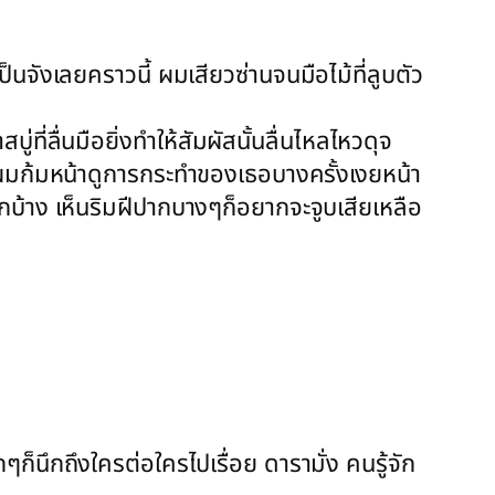
นจังเลยคราวนี้ ผมเสียวซ่านจนมือไม้ที่ลูบตัว
ู่ที่ลื่นมือยิ่งทำให้สัมผัสนั้นลื่นไหลไหวดุจ
วผมก้มหน้าดูการกระทำของเธอบางครั้งเงยหน้า
บ้าง เห็นริมฝีปากบางๆก็อยากจะจูบเสียเหลือ
็นึกถึงใครต่อใครไปเรื่อย ดารามั่ง คนรู้จัก