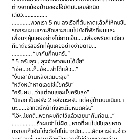
ต่างจากน้องป่านของไอ้บัติมันเลยสักนิด
เดียว…………….
…………พวกเรา 5 คน ลงเรือที่ต้นหาดแล้วก็ให้คนขับ
รถกระบะบนเกาะลัดเลาะถนนไปยังที่พักที่ผมและ
เพื่อนๆคุ้นเคยอย่างไม่ยากเย็น…..เพียงพริบตาเดียว
ก็มาถึงรีสอร์ทที่คุ้นเคยอย่างง่ายดาย…
…………. “มากันกี่คนครับ”
“ 5 ครับลุง…ลุงจำพวกผมได้มั้ย”
“เอ่อ…ก..ก็..อ้อ…จำได้แล้ว…”
“งั้นเอาบ้านหลังเดิมนะลุง”
“หลังหน้าหาดเลยใช่มั้ยครับ”
“ครับผม…ว่าแต่คนเยอะมั้ยครับลุง”
“มีแขก เป็นฝรั่ง 2 หลังนะครับ แต่อยู่ด้านบนเนินเขา
นะ……อาทิตย์หน้าถึงจะเต็มหมดครับ”
“โอ๊ะ..โชคดี..พวกผมคิดไว้แล้วเลยมากันก่อน…”
…………….ถ้าผมจำไม่ผิด…หาดที่ผมไปมันเลยหาด
ทรายแก้วอันโด่งดังไปไม่มากนัก…….ลัดเลาะผ่านอ่าว
วงเดือนขึ้นเขามาก็จะเป็นหาดที่ไม่ค่อยพลุกพล่าน…