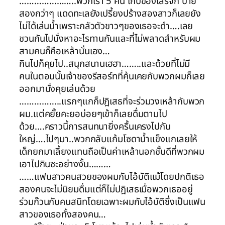
…………………..พวกเรา 5 คน เก็บของเสร็จก็ บ่าย
สองกว่าๆ แดดทะเลยังเปรี้ยงปร้างสองสาวก็เลยยัง
ไม่ได้เล่นน้ำเพราะกลัวตัวขาวๆของเธอจะดำ….เลย
ชวนกันไปนั่งหาอะไรทานกันและที่ไม่พลาดสำหรับผม
สามคนก็คือเหล้านั่นเอง…
กินไปก็คุยไป..สนุกสนานเฮฮา……..และด้วยที่ไม่มี
คนในตอนนั้นเจ้าของรีสอร์ทที่คุ้นเคยกับพวกผมก็เลย
ออกมานั่งคุยเล่นด้วย
……………..แรกๆแกก็ปฎิเสธที่จะร่วมวงเหล้ากับพวก
ผม.แต่คยั้ยคะยอบ่อยๆเข้าก็เลยดื่มตามไป
ด้วย….คราวนี้การสนทนายิ่งครื้นเครงไปกัน
ใหญ่….ไปๆมา..พวกกลับแก้มโซดาน้ำแข็งแกเลยให้
เด็กยกมาเลี้ยงแทนถือเป็นค่าเหล้านอกชั้นดีที่พวกผม
เอาไปกินซะอย่างงั้น………
……แฟนสาวคนสวยของผมกับไอ้บัติแม้โดยปกติเธอ
สองคนจะไม่นิยมดื่มแต่ก็ไม่ปฎิเสธเมื่อพวกเธออยู่
ร่วมก๊วนกับคนสนิทโดยเฉพาะผมกับไอ้บัติซึ่งเป็นแฟน
สาวของเธอทั้งสองคน…