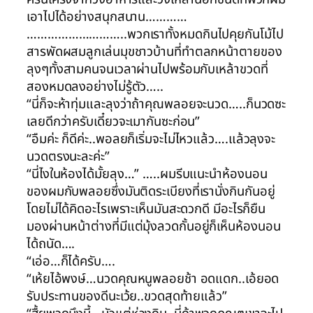
เอาไปได้อย่างสนุกสนาน…………
………………………..พวกเราทั้งหมดกินไปคุยกันโม้ไป
สารพัดผสมลูกเล่นมุขชาวบ้านที่ทำตลกหน้าตายของ
ลุงๆทั้งสามคนจนเวลาผ่านไปพร้อมกับเหล้าขวดที่
สองหมดลงอย่างไม่รู้ตัว…..
“นี่ก็จะห้าทุ่มและลุงว่าถ้าคุณพลอยจะนวด…..ก็นวดซะ
เลยดีกว่าครับเดี๋ยวจะเมากันซะก่อน”
“อืมค่ะ ก็ดีค่ะ..พอลยก็เริ่มจะไม่ไหวแล้ว….แล้วลุงจะ
นวดตรงนะละค่ะ”
“นี่ไงในห้องได้มั้ยลุง…” …..ผมรีบแนะนำห้องนอน
ของผมกับพลอยซึ่งมันติดระเบียงที่เรานั่งกินกันอยู่
โดยไม่ได้คิดอะไรเพราะเห็นมันสะดวกดี มีอะไรก็ยืน
มองผ่านหน้าต่างที่มีแต่มุ้งลวดกั้นอยู่ก็เห็นห้องนอน
ได้ถนัด….
“เอ่อ…ก็ได้ครับ….
“เห้ยไอ้พงษ์…นวดคุณหนูพลอยช้า อดแดก..เอ้ยอด
รับประทานของดีนะเว้ย..ขวดสุดท้ายแล้ว”