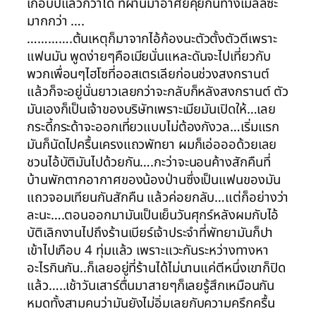
เกือบปีแล้วก็ว่าได้ ที่ผ่านมาอาศัยคุยกันทางเมลล์ซะ
มากกว่า ….
………….ต้นเหตุก็มาจากไอ้ก้องนะตัวตั้งตัวตีเพราะ
แฟนมัน พูดง่ายๆคือเมียนั่นแหละดันจะไปเที่ยวกับ
พวกเพื่อนๆไฮโซที่ออสเตรเลียก่อนช่วงสงกรานต์
แล้วก็จะอยู่นั่นยาวเลยกว่าจะกลับก็หลังสงกรานต์ ตัว
มันเองก็เป็นเจ้าของบริษัทเพราะเมียมันเปิดให้…เลย
กระดี้กระด้าจะออกเที่ยวแบบไม่ต้องกังวล…เริ่มแรก
มันก็นัดไปครื้นเครงแถวพัทยา ผมก็เอ่อออด้วยเลย
ชวนไอ้บัติมันไปด้วยกัน….กะว่าจะนอนค้างสักคืนที่
บ้านพักตากอากาศของน้องป่านซึ่งเป็นแฟนของมัน
แถวจอมเทียนกันสักคืน แล้วค่อยกลับ…แต่ก็อย่างว่า
ละนะ….ตอนออกมามันเป็นเย็นวันศุกร์หลังผมกับไอ้
บัติเลิกงานไปถึงร้านเบียร์เจ้าประจำที่พัทยามันก็ปา
เข้าไปเกือบ 4 ทุ่มแล้ว เพราะแวะกันระหว่างทางหา
อะไรกินกัน..ก็เลยอยู่ที่ร้านได้ไม่นานแค่ตีหนึ่งเขาก็ปิด
แล้ว…..เช้าวันเสาร์ตื่นมาสายๆก็เลยรู้สึกเหมือนกัน
หมดทั้งสามคนว่ามันยังไม่อิ่มเลยกับความครึกครื้น