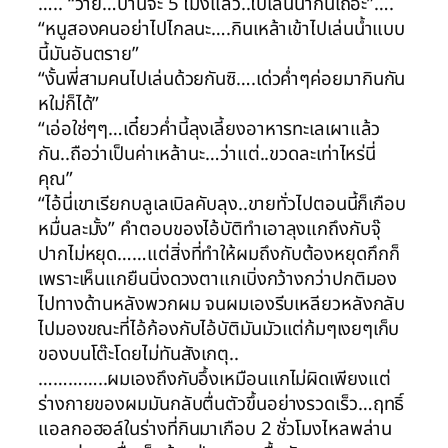
….. “ว๊าย…ป่านจะ 5 โมงแล้ว..ไปเล่นน้ำกันเถอะ”….
“หนูสองคนอย่าไปไกลนะ….กินเหล้าเข้าไปเล่นน้ำแบบ
นี้มันอันตราย”
“งั้นพี่สามคนไปเล่นด้วยกันซิ….เด่วค่ำๆค่อยมากินกัน
หใม่ก็ได้”
“เอ่อใช่ๆๆ…เดี๋ยวค่ำนี้ลุงเลี้ยงอาหารทะเลเผาแล้ว
กัน..ถือว่าเป็นค่าเหล้านะ…ว่าแต่..ขวดละเท่าไหร่นี่
คุณ”
“ไอ้นี่เขาเรียกบลูเลเบิลคับลุง..ขายทั่วไปตอนนี้ก็เกือบ
หมื่นละมั้ง” คำตอบของไอ้บัติทำเอาลุงแกถึงกับจุ๊
ปากไม่หยุด……แต่สิ่งที่ทำให้ผมถึงกับต้องหยุดกึกก็
เพราะเห็นแกยืนนิ่งดวงตาแกเบิ่งกว้างกว่าปกติมอง
ไปทางด้านหลังพวกผม จนผมเองรีบเหลียวหลังกลับ
ไปมองขณะที่ไอ้ก้องกับไอ้บัติมันมัวแต่ก้มๆเงยๆเก็บ
ของบนโต๊ะโดยไม่ทันสังเกตุ..
…………..ผมเองถึงกับอึ้งเหมือนแกไม่ผิดเพียงแต่
ร่างกายของผมมันกลับตื่นตัวขึ้นอย่างรวดเร็ว…ฤทธิ์
แอลกอฮอล์ในร่างที่กินมาเกือบ 2 ชั่วโมงไหลพล่าน