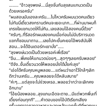
…….. “อ้าวลุงพงษ์….นี่ลุงจั่นกับลุงสมแกนวดเป็น
ด้วยเหรอครับ”
“ผมสอนมันเองละครับ….ไม่ไหวครับผมนวดคนเดียว
ไม่ทันนี่เดี๋ยวสงกรานต์คนจะเยอะมาก….ที่ผ่านมาผมก็
เกรงใจแขกนวดให้ไม่ทัน..เลยสอนไอ้สองคนนี้ด้วย”
“ครับๆ..ที่รีสอร์ทผมสองคนเมื่อก่อนไม่มีบริการนวด
แขกก็ชอบมาถาม….เลยไปคะยั้นคะยอไอ้พงส์มันให้
สอน…จะได้อินเตอร์กะเขามั่ง”…..
“ลุงพงษ์นวดเป็นด้วยเหรอค่ะพี่เรือง”
“อืม….พี่เคยให้แกนวดบ่อยๆ…สุดๆๆเลยครับพลอย”
“ดีจัง..งั้นเดี๋ยวนวดให้พลอยมั่งได้มั้ยค่ะลุง”
“เอ่อได้ครับคุณหนูพลอย….แต่ผมว่าเอาไว้ใกล้ๆเลิก
ดีกว่านะครับ….คุณพลอยจะได้หลับสบาย”
“ค่ะๆ….แต่ลุงจะไม่ง่วงเหรอ..พลอยว่ากว่าจะเลิกคง
อีกนาน”
“โอ้ยน้องพลอย..ลุงแกนะอึดจะตาย…มีแต่พวกพี่นะที่
เดี้ยงก่อนทุกที”…..คำตอบของไอ้บัติเรียกเสียง
ครื้นเครงจากวงอาหารและวงเหล้านอกชั้นดีที่พวกผม