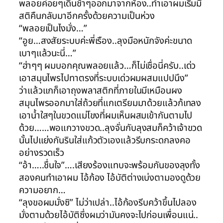
พลอยค่อยๆเดินช้าๆออกมาจากห้อง..ทำเอาผมเริ่มมี
สติคืนกลับมาอีกครั้งด้วยความเป็นห่วง
“พลอยเป็นไงมั่ง…”
“อูย…สงสัยระบบค่ะพี่เรือง..ลุงมือหนักจังค่ะขนาด
เบาๆแล้วนะนี่…”
“ฮ่าๆๆ ผมบอกคุณพลอยแล้ว…ก็ไม่เชื่อนี่ครับ..เด่ว
เอาสมุนไพรไปทาตรงที่ระบบเด่วผมผสมแปปนึง”
ว่าแล้วแกก็เอาถุงพลาสติกที่ภายในมีเหมือนผง
สมุนไพรออกมาใส่ถ้วยที่แกเตรียมมาด้วยแล้วก้เทลง
เอาน้ำใสๆในขวดแม่โขงที่ผมเห็นผสมเข้ากันตามไป
ด้วย……พอแกวางขวด..ลุงจั่นกับลุงสมก็คว้าเจ้าขวด
นั้นไปแย่งกันรินใส่แก้วตัวเองแล้วรีบกระดกลงคอ
อย่างรวดเร็ว
“อ้า…..ชื่นใจ”….เสียงร้องแทบจะพร้อมกันของลุงทั้ง
สองคนทำเอาผม ไอ้ก้อง ไอ้บัติต่างเบ่งตามองดูด้วย
ความอยาก…
“ลุงขอผมมั่งซิ” ไม่ว่าเปล่า..ไอ้ก้องรีบคว้าขึ้นไปลอง
มั่งตามด้วยไอ้บัติซึ่งผมว่ามันคงจะไปก่อนเพื่อนแน่..