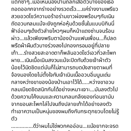
แตกซ่าๆ..เมื่อเห็นน้องป่านถลกเสื้อตัวบางของเธอ
ถอดออกกจากร่างอย่างรวดเร็ว….แค่ร่างงามเพรียว
สวยอวดโชว์ความอร้าอร่ามขาวผ่องพร้อมๆกับเนิน
ถัดอวบกลมแม้จะยังถูกห่อหุ้มด้วยชั้นในแบบบิกินนี่
ฟ้าอ่อนๆเด้งตัวส่ายไหวๆผมก็หน้าแดงซ่านจนร้อน
ผ่าว…แล้วเพียงพริบตาน้องป่านแฟนเพื่อน…ก็ปลด
พรืดผ้าผืนตัวบางร่วงลงไปกองกรอมอยู่ที่ปลาย
เท้า….ร่างสวยสะอาดตาก็พลันอวดโชว์เอวกิ่วสะโพก
ผาย…เนินเนื้อเนินสงวนแม้จะปิดทับด้วยเจ้าผ้าตัว
น้อยไว้มิดชิดแต่มันก็ไม่สามารถบดบังสายตาผมที่
จ้องมองโดยไม่ตั้งใจกับเจ้าเนินเนื้ออวบอิ่มนูนเด่น
กลางหว่างขาของน้องป่านเอาไว้ได้…..หว่างขาอวบ
กลมเบียดชิดสนิทกันได้อย่างเหมาะเจาะ…มันลงตัวไป
ด้วยความโค้งมนและความกลมกลึงของท่อนขานับ
จากขอบสะโพกไล่ไปจนถึงปลายเท้าได้อย่างลงตัว
ทำเอาความเป็นหนุ่มของผมถึงกับกระตุกยวบโดยไม่รู้
ตัว
……………ดีว่าผมไม่ใช่พวกคออ่อน…แม้อยากจะจรด