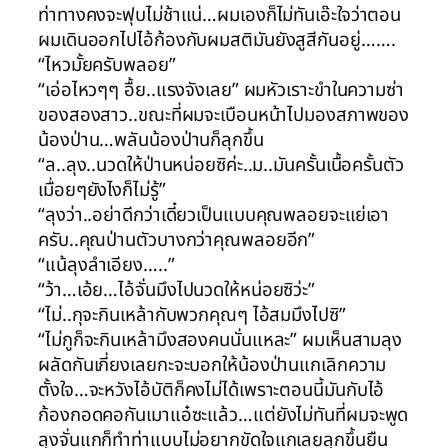
ท่าทางคงจะฟุบไม่ช้าแน่…ผมเองก็ไม่ทันเอ๊ะใจว่าตอน
ผมเดินออกไปไอ้ก้องกับผมสติมันยังสูสีกันอยู่…….
“ไหวมั้ยครับพลอย”
“เอ่อไหวๆๆ อื้ย..แรงจังเลย” ผมหัวเราะขำในความซ่า
ของสองสาว..ขณะที่ผมจะเบือนหน้าไปมองสภาพของ
น้องป่าน…พลันน้องป่านก็ลุกขึ้น
“ล..ลุง..นวดให้ป่านหน่อยซิค่ะ..ม..มันครั้นเนื้อครั้นตัว
เมื่อยๆยังไงก็ไม่รู้”
“ลุงว่า..อย่าดีกว่าเดี๋ยวเป็นแบบคุณพลอยจะแย่เอา
ครับ..คุณป่านตัวบางกว่าคุณพลอยอีก”
“แน้ลุงลำเอียง…..”
“ว้า…เอ้ย…ไอ้จั่นมึงไปนวดให้หน่อยซิว่ะ”
“ไม่..กุจะกินเหล้ากับพวกคุณๆ ไอ้สมมึงไปซิ”
“ไม่กูก็จะกินเหล้ามึงสองคนนั่นแหละ” ผมเห็นสามลุง
ผลัดกันเกี่ยงเลยกะจะบอกให้น้องป่านแกเลิกความ
ตั้งใจ…จะหวังไอ้บัติก็คงไม่ได้เพราะตอนนี้มันกับไอ้
ก้องกอดคอกันเมาแอ๋ซะแล้ว…แต่ยังไม่ทันที่ผมจะพูด
ลุงจั่นแกก็ทำท่าแบบไม่อยากขัดใจแกเลยลุกขึ้นยืน