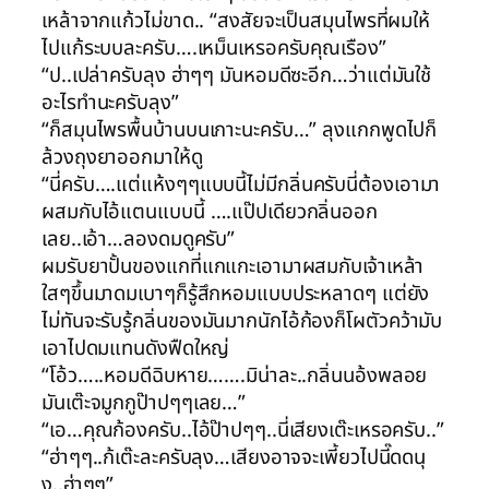
เหล้าจากแก้วไม่ขาด.. “สงสัยจะเป็นสมุนไพรที่ผมให้
ไปแก้ระบบละครับ….เหม็นเหรอครับคุณเรือง”
“ป..เปล่าครับลุง ฮ่าๆๆ มันหอมดีซะอีก…ว่าแต่มันใช้
อะไรทำนะครับลุง”
“ก็สมุนไพรพื้นบ้านบนเกาะนะครับ…” ลุงแกกพูดไปก็
ล้วงถุงยาออกมาให้ดู
“นี่ครับ….แต่แห้งๆๆแบบนี้ไม่มีกลิ่นครับนี่ต้องเอามา
ผสมกับไอ้แตนแบบนี้ ….แป๊ปเดียวกลิ่นออก
เลย..เอ้า…ลองดมดูครับ”
ผมรับยาปั้นของแกที่แกแกะเอามาผสมกับเจ้าเหล้า
ใสๆขึ้นมาดมเบาๆก็รู้สึกหอมแบบประหลาดๆ แต่ยัง
ไม่ทันจะรับรู้กลิ่นของมันมากนักไอ้ก้องก็โผตัวคว้ามับ
เอาไปดมแทนดังฟืดใหญ่
“โอ้ว…..หอมดีฉิบหาย…….มิน่าละ..กลิ่นนอ้งพลอย
มันเต๊ะจมูกกูป๊าปๆๆเลย…”
“เอ…คุณก้องครับ..ไอ้ป๊าปๆๆ..นี่เสียงเต๊ะเหรอครับ..”
“ฮ่าๆๆ..ก้เต๊ะละครับลุง…เสียงอาจจะเพี้ยวไปนี๊ดดนุ
ง..ฮ่าๆๆ”