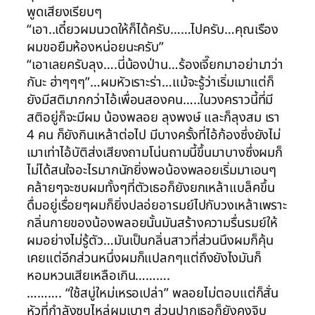
พูดเสียงเรียบๆ
“เอา..เดี๋ยวผมนวดให้ก็ได้ครับ……ไปครับ…คุณเรือง
ผมขอยืมห้องหน่อยนะครับ”
“เอาเลยครับลุง….นี่น้องป่าน…ร้องเจี๊ยกมาอย่ามาว่า
กันะ ฮ่าๆๆๆ”…ผมหัวเราะร่า…แม้จะรู้ว่าเริ่มเมาแต่ก็
ยังมีสติมากกว่าไอ้เพื่อนสองคน…..ในวงคราวนี้ที่มี
สติอยู่ก็จะมีผม น้องพลอย ลุงพงษ์ และก็ลุงสม เรา
4 คน ก็ยังกินเหล้าต่อไป มีบางครั้งที่ไอ้ก้องซึ่งยังไม่
เมาเท่าไอ้บัติส่งเสียงถามโน่นถามนี้ขึ้นมาบางซึ่งผมก็
ไม่ได้สนใจอะไรมากนักยิ่งพอน้องพลอยเริ่มมาเอนๆ
คล้ายๆจะซบผมทั้งๆที่ตัวเธอก็ยังยกเหล้าแบล็คขึ้น
ดื่มอยู่เรื่อยๆผมก็ยิ่งปลอ่ยอารมย์ไปกับวงเหล้าเพราะ
กลิ่นกายของน้องพลอยนั้นมันสร้างความรื่นรมย์ให้
ผมอย่างไม่รู้ตัว…มันเป็นกลิ่นสาวที่ส่วนนึงผมก็คุ้น
เคยแต่อีกส่วนหนึ่งผมก็แปลกๆแต่ถึงยังไงมันก็
หอมหวนเสียเหลือเกิน……….
………. “ใช้สบู่ใหม่เหรอเปล่า” พลอยไม่ตอบแต่ก็สั่น
หัวที่กำลังซบไหล่ผมเบาๆ ส่วนปากเธอก็ยังคงจิบ