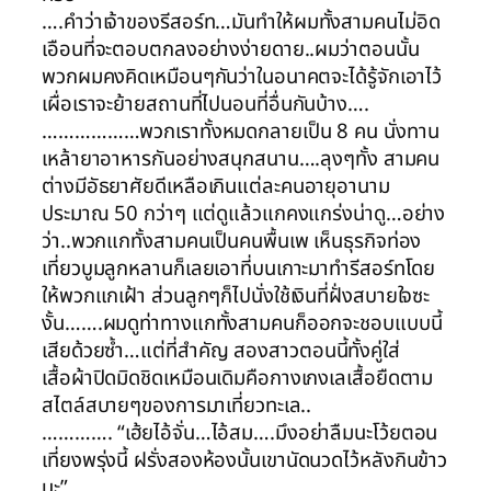
….คำว่าเจ้าของรีสอร์ท…มันทำให้ผมทั้งสามคนไม่อิด
เอือนที่จะตอบตกลงอย่างง่ายดาย..ผมว่าตอนนั้น
พวกผมคงคิดเหมือนๆกันว่าในอนาคตจะได้รู้จักเอาไว้
เผื่อเราจะย้ายสถานที่ไปนอนที่อื่นกันบ้าง….
………………พวกเราทั้งหมดกลายเป็น 8 คน นั่งทาน
เหล้ายาอาหารกันอย่างสนุกสนาน….ลุงๆทั้ง สามคน
ต่างมีอัธยาศัยดีเหลือเกินแต่ละคนอายุอานาม
ประมาณ 50 กว่าๆ แต่ดูแล้วแกคงแกร่งน่าดู…อย่าง
ว่า..พวกแกทั้งสามคนเป็นคนพื้นเพ เห็นธุรกิจท่อง
เที่ยวบูมลูกหลานก็เลยเอาที่บนเกาะมาทำรีสอร์ทโดย
ให้พวกแกเฝ้า ส่วนลูกๆก็ไปนั่งใช้เงินที่ฝั่งสบายใจซะ
งั้น…….ผมดูท่าทางแกทั้งสามคนก็ออกจะชอบแบบนี้
เสียด้วยซ้ำ…แต่ที่สำคัญ สองสาวตอนนี้ทั้งคู่ใส่
เสื้อผ้าปิดมิดชิดเหมือนเดิมคือกางเกงเลเสื้อยืดตาม
สไตล์สบายๆของการมาเที่ยวทะเล..
…………. “เฮ้ยไอ้จั่น…ไอ้สม….มึงอย่าลืมนะโว้ยตอน
เที่ยงพรุ่งนี้ ฝรั่งสองห้องนั้นเขานัดนวดไว้หลังกินข้าว
นะ”