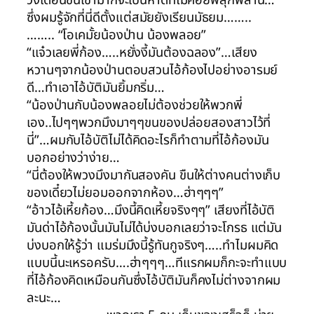
ซึ่งผมรู้จักที่นี่ดีตั้งแต่สมัยยังเรียนมัธยม……..
…….. “โอเคมั้ยน้องป่าน น้องพลอย”
“แจ๋วเลยพี่ก้อง…..หยั่งงี้มันต้องฉลอง”…เสียง
หวานๆจากน้องป่านตอบสวนไอ้ก้องไปอย่างอารมย์
ดี…ทำเอาไอ้บัติมันยิ้มกริ่ม…
“น้องป่านกับน้องพลอยไม่ต้องช่วยให้พวกพี่
เอง..ไปๆๆพวกมึงมาๆๆขนของปล่อยสองสาวไว้ที่
นี่”…ผมกับไอ้บัติไม่ได้คิดอะไรก็ทำตามที่ไอ้ก้องมัน
บอกอย่างว่าง่าย…
“นี่ต้องให้พวงมึงมากันสองคัน ขืนให้ต่างคนต่างเก็บ
ของเดี๋ยวไม่ยอมออกจากห้อง…ฮ่าๆๆๆ”
“อ้าวไอ้เหี้ยก้อง…มึงนี้คิดเหี้ยจริงๆๆ” เสียงที่ไอ้บัติ
มันด่าไอ้ก้องนั้นมันไม่ได้บ่งบอกเลยว่าจะโกรธ แต่มัน
บ่งบอกให้รู้ว่า แมร่มมึงนี้รู้ทันกูจริงๆ…..ทำไมผมคิด
แบบนี้นะเหรอครับ….ฮ่าๆๆๆ…ทีแรกผมก็กะจะทำแบบ
ที่ไอ้ก้องคิดเหมือนกันซึ่งไอ้บัติมันก็คงไม่ต่างจากผม
ละนะ…