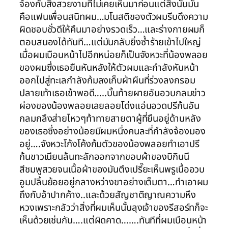
จ้องกับสิ่งสวยงามที่ไม่เคยเห็นมาก่อนแต่สิ่งนั้นมัน
คือแฟนเพื่อนสนิทผม…มโนสติของตัวผมรีบดึงความ
ผิดชอบชั่วดีให้คืนมาอย่างรวดเร็ว…และร่างกายผมก็
ตอบสนองได้ทันที…แต่มันกลับยิ่งซ้ำร้ายเข้าไปใหญ่
เมื่อผมเบือนหน้าไปอีกหน่อยก็เป็นจังหวะที่น้องพลอย
ของผมซึ่งเธอยืนหันหลังให้ตัวผมและกำลังหันหน้า
ออกไปสู่ทะเลกำลังก้มลงเก็บผ้าผืนที่ร่วงลงกรอม
ปลายเท้าเธอเข้าพอดี…..บั้นท้ายผายอันอวบกลมข่าว
ผ่องของน้องพลอยเลยลอยโด่งแอ่นอวดปรีก้นอัน
กลมกลึงส่ายไหวๆท้าทายสายตาผู้ที่ยืนอยู่ด้านหลัง
ของเธอซึ่งอย่างน้อยมีผมหนึ่งคนละที่กำลังจ้องมอง
อยู่….จังหวะโก้งโค้งก้มตัวของน้องพลอยทำเอาปรี
ก้นขาวเนียนล้นทะลักออกจากขอบผ้าของบิกินนี
สีชมพูสวยจนเนื้อผ้าของมันตึงเปรี๊ยะเห็นพรูเนื้ออวบ
อูมปลิ้นย้อยอยู่กลางหว่างขาอย่างเต็มตา…ทำเอาผม
ถึงกับอ้าปากค้าง..และด้วยสัญชาติญาณความหึง
หวงเพราะกลัวว่าสิ่งที่ผมเห็นนั้นลุงเจ้าของรีสอร์ทก็จะ
เห็นด้วยเช่นกัน….แต่ผิดคาด…….ทันทีที่ผมเบือนหน้า