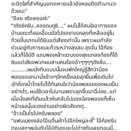
จะติดใจที่สำคัญนอกจะหายแล้วยังหอมติดตัวนานวะ
ด้วยนะ”
“อือย จริงเหรอค่ะ”
“จริงซิครับ..ลองดมดูซิ….” ผมไม่ได้สนใจอาการของ
ป่านขณะที่เธอเอื้อมมือไปขอยาของลุงที่เหลืออยู่ใน
ถ้วยขึ้นมาดมได้ยินแต่เสียงเท่านั้น เพราะผมกำลัง
ง่วนอยู่กับการชนแก้วระหว่างลุงสม ลุงจั่น ไอ้ก้อง
แล้วก็ไอ้บัติ แถมพอเหล้าแตนของลุงแกลงท้องก็ได้
ยินแต่เสียงพวกผมสามคนร้องอ้าๆๆๆๆดังลั่น….
………..ผมนั่งกินแบบนั้นจนพักใหญ่รู้สึกว่าน้อง
พลอยออกมานั่งข้างๆอีกครั้งเลยลุกขึ้นเพื่อเดินไป
เข้าห้องน้ำโดยไม่ได้ทันสนใจว่าน้องพลอยของผมเป็น
อย่างไร..ผมใช้เวลาไม่นานเพราะลุกขึ้นมาฉี่บ่อย..แต่
เมื่อนั่งลงที่เดิมแล้วหันกลับไปมองน้องพลอยก็เห็น
หน้าเธอนั้นแดงซ่านอย่างผิดสังเกตุ..
“อ้าวเป็นไรไปครับพลอย”
“แฟนเมงงงล่อไอ้แต๊นเข้าไปอึกใหญ่ละซี๊” ไอ้ก้องรีบ
ตอบสภาพมันกับไอ้บัติแทบจะไม่ต่างกันเลยตอนนี้…