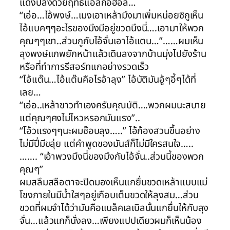
แดงปลั่งด้วยฤทธิ์แอลกอฮอล์…
“เอ่อ…ไอ้พงษ์…เมงเอาเหล้ามึงมาเพิ่มหน่อยซิกูเห็น
ไอ้แบคๆๆอะไรของมึงมีอยู่ขวดนึงนี่….เอามาให้พวก
คุณๆๆเขา..ส่วนกูกับไอ้จั่นเอาไอ้แตน…”……ผมเห็น
ลุงพงษ์แกพยักหน้าแล้วเดินลงจากบ้านมุ่งไปยังร้าน
หรือที่ทำการรีสอร์ทแกอย่างรวดเร็ว
“ไอ้แต๊น…ไอ้แต๊นคือไรอ้าลุง” ไอ้บัติมันอู้ๆอี้ๆได้ที่
เลย…
“เอ่อ..เหล้าขาวทำเองครับคุณบัติ….พวกผมนะสบาย
แต่คุณๆคงไม่ไหวหรอกมันแรง”..
“โอ้วแรงๆๆนะผมช๊อบลุง…..” ไอ้ก้องสวนขึ้นอย่าง
ไม่มีปี่มีขลุ่ย แต่คำพูดของมันส์ก็ไม่มีใครสนใจ…..
……. “เอ้าพวงมึงนี่ของมึงกับไอ้จั่น..ส่วนนี้ของพวก
คุณๆ”
ผมสลึมสลือตาจะปิดมองเห็นแกยื่นขวดเหล้าแบบแม่
โขงภายในมีน้ำใสๆอยู่เกือบเต็มขวดให้ลุงสม…ส่วน
ขวดที่ผมจำได้ว่ามันคือแบล็คเลเบิลนั้นแกยื่นให้กับลุง
จั่น…แล้วแกก็นั่งลง…เพียงแปปเดียวผมก็เห็นน้อง