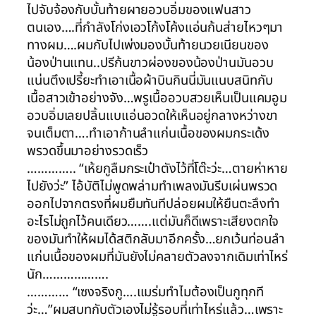
ไปจับจ้องกับบั้นท้ายผายอวบอิ่มของแฟนสาว
ตนเอง….ที่กำลังโก่งเอวโก้งโค้งแอ่นก้นส่ายไหวๆมา
ทางผม….ผมกับไปเพ่งมองบั้นท้ายนวยเนียนของ
น้องป่านแทน..ปรีก้นขาวผ่องของน้องป่านมันอวบ
แน่นตึงเปรี้ยะทำเอาเนื้อผ้าบินกินนี่มันแนบสนิทกับ
เนื้อสาวเข้าอย่างจัง…พรูเนื้ออวบสวยเห็นเป็นแคมอูม
อวบอิ่มเลยปลิ้นแบแอ่นอวดให้เห็นอยู่กลางหว่างขา
จนเต็มตา….ทำเอาก้านลำแก่นเนื้อของผมกระเด้ง
พรวดขึ้นมาอย่างรวดเร็ว
………….. “เห้ยกูลืมกระเป๋าตังไว้ที่โต๊ะว่ะ…ตายห่าหาย
ไปยังว่ะ” ไอ้บัติไม่พูดพล่ามทำเพลงมันรีบเผ่นพรวด
ออกไปจากตรงที่ผมยืมทันทีปล่อยผมให้ยืนตะลึงทำ
อะไรไม่ถูกไว้คนเดียว…….แต่มันก็ดีเพราะเสียงตกใจ
ของมันทำให้ผมได้สติกลับมาอีกครั้ง…ยกเว้นท่อนลำ
แก่นเนื้อของผมที่มันยังไม่คลายตัวลงจากเดิมเท่าไหร่
นัก……………….
………… “เซงจริงกู….แมร่มทำไมต้องเป็นกูทุกที
ว่ะ…”ผมสบทกับตัวเองไม่รู้รอบที่เท่าไหร่แล้ว…เพราะ