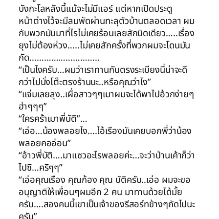
บังกะโลหลังนี้แม้จะไม่มีแอร์ แต่หากเปิดประตู
หน้าต่างไว้จะมีลมพัดผ่านทะลุตัวบ้านตลอดเวลา ผม
กับพวกมันมาที่ไรไม่เคยร้อนเลยสักนิดเดียว…..เรื่อง
ยุงไม่ต้องห่วง…..ไม่เคยสักครั้งที่พวกผมจะโดนมัน
กัด………………………..
“เป็นไงครับ…ผมว่าเราทานกันตรงระเบียงนี่น่าจะดี
กว่าไปนั่งโต๊ะตรงร้านนะ..หรือคุณว่าไง”
“แจ่มเลยลุง..เผื่อสาวๆๆเมาผมจะได้พาไปอ้วกง่ายๆ
ฮ่าๆๆๆ”
“ใครคร้าเมาพี่บัติ”…
“เอ่อ…น้องพลอยไง….ไอ้เรืองมันเคยบอกพี่ว่าน้อง
พลอยคออ่อน”
“อ้าวพี่บัติ….มาแซวอะไรพลอยค่ะ…จะว่าป่านเค้าก็ว่า
ไปซิ…คริๆๆ”
“เอ่อคุณเรือง คุณก้อง คุณ บัติครับ..เอ่อ ผมจะขอ
อนุญาติให้เพื่อนๆผมอีก 2 คน มาทานด้วยได้มั้ย
ครับ….สองคนนี้เขาเป็นเจ้าของรีสอร์ทข้างๆถัดไปนะ
ครับ”