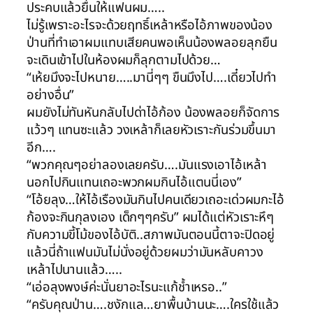
ประคบแล้วยื่นให้แฟนผม…..
ไม่รู้เพราะอะไรจะด้วยฤทธิ์เหล้าหรือไอ้ภาพของน้อง
ป่านที่ทำเอาผมแทบเสียคนพอเห็นน้องพลอยลุกยืน
จะเดินเข้าไปในห้องผมก็ลุกตามไปด้วย…
“เห้ยมึงจะไปหนาย…..มานี่ๆๆ ขืนมึงไป….เดี๋ยวไปทำ
อย่างอื่น”
ผมยังไม่ทันหันกลับไปด่าไอ้ก้อง น้องพลอยก็จัดการ
แว้วๆ แทนซะแล้ว วงเหล้าก็เลยหัวเราะกันร่วมขึ้นมา
อีก….
“พวกคุณๆอย่าลองเลยครับ….มันแรงเอาไอ้เหล้า
นอกไปกินแทนเถอะพวกผมกินไอ้แตนนี่เอง”
“โอ้ยลุง…ให้ไอ้เรืองมันกินไปคนเดียวเถอะเด่วผมกะไอ้
ก้องจะกินกุลงเอง เด็กๆๆครับ” ผมได้แต่หัวเราะหึๆ
กับความขี้โม้ของไอ้บัติ..สภาพมันตอนนี้ตาจะปิดอยู่
แล้วนี่ถ้าแฟนมันไม่นั่งอยู่ด้วยผมว่ามันหลับคาวง
เหล้าไปนานแล้ว…..
“เอ่อลุงพงษ์ค่ะนั่นยาอะไรนะแก้ช้ำเหรอ..”
“ครับคุณป่าน….ชงักแล…ยาพื้นบ้านนะ….ใครใช้แล้ว