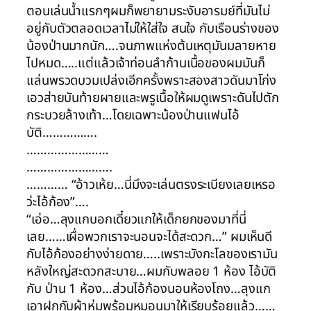
ตอนเล่นน้ำแรกๆผมก็พยายามระงับอารมย์ที่มันไม่
อยู่กับตัวตลอดเวลาไม่ให้ใส่ใจ สนใจ กับเรือนร่างของ
น้องป่านมากนัก….จนภาพแห่งต้นเหตุมันมลายหาย
ไปหมด…..แต่แล้วเจ้าท่อนลำก้านเนื้อของผมมันก็
แล่นพรวดบวมเปล่งเอีกครั้งพราะสองสาวดันมาโก่ง
เอวส่ายบันท้ายผายและพรูเนื้อให้ผมดูเพราะดันไปตัก
กระบวยล้างเท้า…โดยเฉพาะน้องป่านแฟนไอ้
บัติ…………….
……………………
…………………….
………… “อ้าวเห้ย…นี่มึงจะเล่นตรงระเบียงเลยเหรอ
ว่ะไอ้ก้อง”….
“เอ่อ…ลุงแกบอกเดี๋ยวแกให้เด็กยกของมาที่นี่
เลย……เผื่อพวกเราจะนอนจะได้สะดวก…” ผมเห็นดี
กับไอ้ก้องอย่างง่ายดาย…..เพราะบังกะโลของเรามัน
หลังใหญ่สะดวกสะบาย…ผมกับพลอย 1 ห้อง ไอ้บัติ
กับ ป่าน 1 ห้อง…ส่วนไอ้ก้องนอนห้องโถง…ลุงแก
เอาฝูกกับผ้าห่มพร้อมหมอนมาให้เรียบร้อยแล้ว……