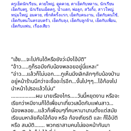
ครูเย็ดนักเรียน
, 
ควยใหญ่
, 
ดูดควย
, 
ตาเย็ดกับหลาน
, 
นักเรียน
เย็ดกับครู
, 
นักเรียนเย็ดครู
, 
น้ำแตก
, 
พ่อลูก
, 
สวิงกิ้ง
, 
สาวใหญ่
, 
หนุ่มใหญ่
, 
อมควย
, 
เซ็กส์ครั้งแรก
, 
เย็ดกับคนงาน
, 
เย็ดกับคนใช้
, 
เย็ดกับคนในครอบครัว
, 
เย็ดกับลุง
, 
เย็ดกับลูกจ้าง
, 
เย็ดกับเพื่อน
, 
เย็ดกับแฟน
, 
เรื่องเสียว
“เฮ้ย….จะไปกันได้หรือยังว่ะมึงไอ้บัติ”
“อ้าว…..กูก็รอมึงกับน้องพลอยอยู่นี่แหละ”
“อ่าว….แล้วก็ไม่บอก…..กูเห็นมึงเลิกลักๆกับน้องป่าน
อยู่หน้าร้านนึกว่าจะซื้ออะไรอีก…งั้นไปๆๆ…ไอ้ก้องไป
นำหน้าไปรอแล้วโน่น”
……………..ผม นายเรืองไกร…..วันนี้หยุดงาน หรือจะ
เรียกว่าหนีงานก็ได้เพื่อมาเที่ยวเสม็ดกับแฟนสาว…
น้องพลอย…แล้วก็เพื่อนๆที่คบหามานานตั้งแต่สมัย
เรียนมหาลัยคือไอ้ก้อง หรือ ก้องเกียรติ และ ก็ไอ้บัติ
หรือ สมบัติ……. พวกเราสามคนไม่เจอหน้ากันมา