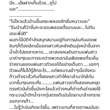
มึง…เฮ้ยฝากเก็บด้วย…กูไป
และ”…………………………
………………………
“ไม่ไหวแล้วป่านขึ้นเถอะพลอยชักเริ่มหนาวและ”
“อืมป่านก็ว่างั้นกะจะชวนพลอยตั้งนานและ…ไปกัน
เถอะพี่บัติ”
ผมกะไอ้บัติกำลังสนุกสนานอยู่กับการเล่นกันเองเพ
ลินๆก็ต้องเลิกเมื่อสองสาวหันหลังเดินมุ่งหน้าขึ้นจาก
น้ำเข้าไปยงชาดหาด…..เราสองคนเดินตามแฟนสาว
มาห่างๆระยะทางระหว่างพวกเรามันเพียงพอที่จะเห็น
ร่างงามของแฟนสาวตัวเองได้อย่างเต็มตา…..แรกๆ
ตัวผมก็ไม่ได้รู้สึกอะไร….แต่พอนานเข้าๆเมื่อจังหวะ
ก้าวเท้าเราเร็วกับทั้งสองสาวทำให้เราเข้ามาใกล้กัน
มากขึ้นๆจนกระทั่ง……….แฟนสาวเราทั้งสองคนหยุด
ตรงหัวบันไดขึ้นบังกะโลแล้วต่างคนก็ต่างก้มร่างลงใช้
กระบวนน้ำตักน้ำจากตุ่มตรงตีนบันไดเอามาล้างทราย
ออกจากเท้า…
….ไม่รู้ว่ามันเกิดอะไรขึ้น..เพราะแทนที่สายตาผมมันจะ