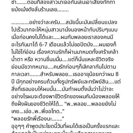
ซ้ำ…….ตอนที่สองสาวมาเจอกันเล่นเอาเสียงทักทา
ยม้งเม้งดังลั่นร้านเลย……..
…………อย่างว่าละครับ….สมัยนี้นะมันเปลี่ยนแปลง
ไปเร็วมากจะให้หนุ่มสาวมานั่งมองหน้ากับปริบๆแบบ
เมื่อก่อนคงไม่ได้และ…..ผมกับพลอยเราสองคนมี
อะไรกันมาได้ 6-7 เดือนแล้วไม่ขอปิดบัง….ผมเองก็
ไม่ใช่ไก่อ่อน เรื่องความรักก็ผ่านมาหมดทั้งเศร้าเคล้า
น้ำตา หรือ หวานชื่นมมื่น….แต่ก็นั่นแหละชีวิตจริง
ย่อมมีขวากหนาม….คนรักก่อนๆก็เลิกลากันไปตาม
กาลเวลา…….สำหรับพลอย…เธออายุน้อยกว่าผม 8
ปี มีทุกอย่างครบถ้วนทั้งรูปทรัพย์และทรัพย์สิน….แต่
สิ่งที่เธอมอบให้ผมนั้น….มันทำผมตั้งมั่นว่าไม่ว่าจะ
อย่างไรผมจะต้องพาชีวิตรักของผมกับน้องพลอยให้
ถึงฝั่งฝันของชีวิตให้ได้… “พ..พลอย…พลอยยังไม่
เคย…เอ่อ..พ..พี่ขอโทด..”
“พลอยรักพี่เรืองนะ…….”
อุอุๆๆ คำพูดประโยดนี้วันที่ผมได้เธอเป็นครั้งแรกและ