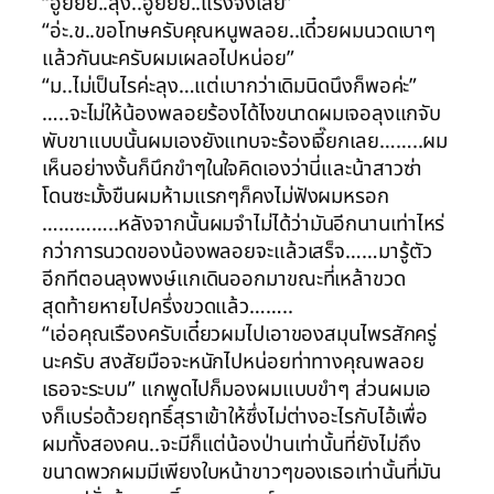
“อูยยย..ลุง..อูยยย..แรงจังเลย”
“อ่ะ.ข..ขอโทษครับคุณหนูพลอย..เดี๋วยผมนวดเบาๆ
แล้วกันนะครับผมเผลอไปหน่อย”
“ม..ไม่เป็นไรค่ะลุง…แต่เบากว่าเดิมนิดนึงก็พอค่ะ”
…..จะไม่ให้น้องพลอยร้องได้ไงขนาดผมเจอลุงแกจับ
พับขาแบบนั้นผมเองยังแทบจะร้องเจี๊ยกเลย……..ผม
เห็นอย่างงั้นก็นึกขำๆในใจคิดเองว่านี่และน้าสาวซ่า
โดนซะมั้งขืนผมห้ามแรกๆก็คงไม่ฟังผมหรอก
…………..หลังจากนั้นผมจำไม่ได้ว่ามันอีกนานเท่าไหร่
กว่าการนวดของน้องพลอยจะแล้วเสร็จ……มารู้ตัว
อีกทีตอนลุงพงษ์แกเดินออกมาขณะที่เหล้าขวด
สุดท้ายหายไปครึ่งขวดแล้ว……..
“เอ่อคุณเรืองครับเดี๋ยวผมไปเอาของสมุนไพรสักครู่
นะครับ สงสัยมือจะหนักไปหน่อยท่าทางคุณพลอย
เธอจะระบม” แกพูดไปก็มองผมแบบขำๆ ส่วนผมเอ
งก็เบร่อด้วยฤทธิ์สุราเข้าให้ซึ่งไม่ต่างอะไรกับไอ้เพื่อ
ผมทั้งสองคน..จะมีก็แต่น้องป่านเท่านั้นที่ยังไม่ถึง
ขนาดพวกผมมีเพียงใบหน้าขาวๆของเธอเท่านั้นที่มัน