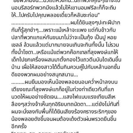
“ฮื้ยพวกมึงนี้…มัวแต่ห่วงกิน..นี่ถ้าพวกคุณๆเขาจะไป
นอนรีสอร์ทพวกมึงแล้วไม่ให้เขานอนฟรีละก็ก็จะถีบ
ให้..ไปครับไปคุณพลอยเดี๋ยวก็หลับซะก่อน”
………………………………….ผมได้ยินลุงๆปะทะฝีปาก
กันก็รู้สุกขำๆ…เพราะแม้เหล้าจะแพง แต่กับข้าวกับ
ปลาที่พวกแกแห่กันขนมาไม่ว่าจะเป็นกุ้ง เป็นปู หอย
เชลล์ ล้วนแล้วแต่มากมายจนเกินจะกินทั้งนั้น ไม่รวม
ทั้งน้ำโซดา..เหรือแม้แต่พวกค๊อกเทลที่ลุงพงษ์แกให้
เด็กไปยกเครื่องผสมมาตั้งกองไว้แถวตีนบันไดเดินขึ้น
บ้าน เผื่อให้สองสาวได้ดื่มกินควบคู่ไปกับเหล้านอกชั้น
ดีของพวกผมอย่างสนุกสนาน…
………ผมยืนมองเห็นน้องพลอยนอนคว่ำหน้าลงบน
เตียงขณะที่ลุงพงษ์แกก็อยู่ในท่วงท่าเดียวกับที่แก
นวดให้ผมอย่างชัดเจน….แสงไฟแบบแรงเทียนสีเห
ลืองๆสว่างจ้าเห็นทุกอิริยบทถนัดตา….แต่ยังไม่ทันที่
ผมจะนั่งลงกับพื้นก็ได้ยินเสียงร้องครางระริกๆของ
น้องพลอยดังขึ้นจนผมต้องเด้งตัวเผ่นพรวดยืนขึ้น
อีกครั้ง