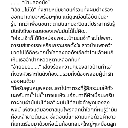
……. “ป่านลองมั่ง”
“เฮ้ย…ไม่ได้” ทั้งชายหนุ่มชายแก่รวมทั้งผมต่างร้อง
ออกมาแทบจะพร้อมๆกัน แต่ดูเหมือนไอ้บัติมันจะ
รู้มากกว่าเพื่อนขนาดตามันแทบจะปิดแต่ประสาทรับรู้
มันยั่งถึงอารมย์ของแฟนมันได้ไม่ผิด..
“เอ่อ..เอ้าก็ได้นิดหน่อยพอนะป่านนนจ๋า” จะไม่เพราะ
อารมย์ของเธอเหรือเพราะเธอตั้งใจ สาวป่านพอคว้า
ขวดไปได้ก็กระดกน้ำใสๆลงคอดังเอ๊กคำโตแล้วผมก็
เห็นเธออ้าปากหวอหูตาเหลือกทันที
“อ้ายยยย……” เสียงร้องหวานๆของสาวป่านทำเอา
ทั้งวงหัวเราะกันดังก้อง….รวมทั้งน้องพลอยผู้น่ารัก
ของผมด้วย
“นี่ครับคุณหนูพลอย..เอาไปทาตรงที่รู้สึกระบมให้ทั่ว
นะครับทาซ้ำไปซ้ำมาจนแห้ง..เอ่อ..ทาที่ผิวเนื้อนะครับ
ทาผ่านผ้ามันไม่ได้ผล” ผมไม่ได้สนใจคำพูดของลุง
พงษ์ เพียงแต่มองยาสมุนไพรคลุกน้ำใสๆที่ผมรู้ว่ามัน
คือเหล้าขาวต้มเอง ซึ่งตอนนี้แกเอามันห่อด้วยผ้าขาว
ที่แกเตรียมมาด้วยห่อเป็นก้อนกลมๆใหญ่ๆเหมือนลูก