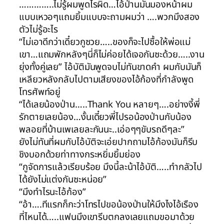
…………..ไม่รู้ผมพูดไรผิด…ไอ้ป่านมันมองหน้าผม
แบบเหวอๆแถมยิ้มแบบจะถามผมว่า ….พวกมึงสอง
ตัวไม่รู้อะไร
“ไม่เอาดีกว่าเดี๋ยวกูซวย…..ของก็จะไปซื้อให้พ่อแม่
เขา…แถมพักหลังๆนี่ก็ไม่ค่อยได้เจอกันซะด้วย…..งาน
ยุ่งทั้งคู่เลย” ไอ้บัติมันพูดจบไม่ทันขาดคำ ผมกับมันก็
เหลียวหลังกลับไปตามเสียงของไอ้ก้องที่กำลังพูด
โทรศัพท์อยู่
“ได้เลยน้องป่าน…..Thank You หลายๆ….อย่างงี้พี่
รักตายเลยน้อง…งั้นเดี๋ยวพี่ไปรอน้องป่านกับน้อง
พลอยที่บ้านเพเลยละกันนะ..เอ่อๆๆขับรถดีๆละ”
ยังไม่ทันที่ผมกับไอ้บัติจะเอ่ยปากถามไอ้ก้องมันก็รีบ
ชิงบอกด้วยท่าทางกระหยิ่มยิ้มย่อง
“กูจัดการแล้วเรียบร้อย มึงนี้ละน้าไอ้บัติ…..ทำกลัวไป
ได้ยังไม่แต่งกันซะหน่อย”
“มึงทำไรนะไอ้ก้อง”
“อ้า….ทีแรกก็กะว่าโทรไปขอน้องป่านให้มึงไงไอ้เรือง
ที่ไหนได้…..แฟนมึงเขารีบตกลงเลยแถมขอมาด้วย