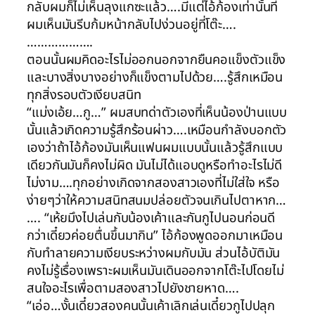
กลับผมก็ไม่เห็นลุงแกซะแล้ว….มีแต่ไอ้ก้องเท่านั้นที่
ผมเห็นมันรีบก้มหน้ากลับไปง่วนอยู่ที่โต๊ะ….
……………….
ตอนนั้นผมคิดอะไรไม่ออกนอกจากยืนคอแข็งตัวแข็ง
และบางสิ่งบางอย่างก็แข็งตามไปด้วย….รู้สึกเหมือน
ทุกสิ่งรอบตัวเงียบสนิท
“แม่งเอ้ย…กู…” ผมสบทด่าตัวเองที่เห็นน้องป่านแบบ
นั้นแล้วเกิดความรู้สึกร้อนผ่าว….เหมือนกำลังบอกตัว
เองว่าถ้าไอ้ก้องมันเห็นแฟนผมแบบนั้นแล้วรู้สึกแบบ
เดียวกันมันก็คงไม่ผิด มันไม่ได้แอบดูหรือทำอะไรไม่ดี
ไม่งาม….ทุกอย่างเกิดจากสองสาวเองที่ไม่ใส่ใจ หรือ
ง่ายๆว่าให้ความสนิทสนมปล่อยตัวจนเกินไปตาหาก…
…. “เห้ยมึงไปเล่นกับน้องเค้าและกันกูไปนอนก่อนดี
กว่าเดี๋ยวค่อยตื่นขึ้นมากิน” ไอ้ก้องพูดออกมาเหมือน
กับทำลายความเงียบระหว่างผมกับมัน ส่วนไอ้บัติมัน
คงไม่รู้เรื่องเพราะผมเห็นมันเดินออกจากโต๊ะไปโดยไม่
สนใจอะไรเพื่อตามสองสาวไปยังชายหาด….
“เอ่อ…งั้นเดี๋ยวสองคนนั้นเค้าเลิกเล่นเดี๋ยวกูไปปลุก