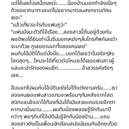
แต่ให้เลยไปเสม็ดเลยว่ะ…….น้องป่านบอกกำลังเบื่อๆ
ด้วยอยากมาทะเลแต่ไม่อยากมาตอนสงกรานต์คน
เยอะ”
“แล้วเกี่ยวอะไรกับแฟนกูว่ะ”
“แฟนมึงนะตัวดีไอ้เรือง….สองสาวนี้ดันอยู่ด้วยกัน
พอดีพอได้ยินเท่านั้นรีบบอกเหย่งๆลั่นโทรศัพท์เลยว่า
จะมาด้วย กูเลยชวนมาทั้งสองคนเลย”
ผมกับไอ้บัติได้แต่นั่งนิ่ง…..บอกได้เลยว่าในจริงๆลิง
โลดสุดๆ….ไหนจะได้เที่ยวต่อไหนจะได้เจอแฟนสาวผู้
แสนจะน่ารักของผมอีก……………..อ้าสวรรค์จริงๆ
เลย…
ลืมบอกไปผมกับไอ้บัตินะยังไม่ได้แต่งงานครับ……เรา
สองคนเจอแฟนสาวแทบจะพร้อมๆกันหลังจากโสด
สนิทแอบอิจฉาไอ้ก้องที่มันได้เมียสวยแถมรวยอีกตา
หากมาเนิ่นนาน……..ผมกับน้องพลอยรู้จักกันมาปี
กว่าๆ พอๆกับที่ไอ้บัติมันรู้จักกับน้องป่าน…..แถม
สองสาวยังเป็นเพื่อนนักเรียนสมัยมัธยมกันอีกซะด้วย