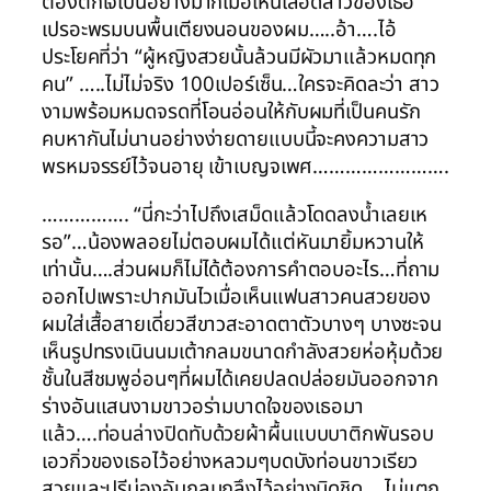
ต้องตกใจเป็นอย่างมากเมื่อเห็นเลือดสาวของเธอ
เปรอะพรมบนพื้นเตียงนอนของผม…..อ้า….ไอ้
ประโยคที่ว่า “ผู้หญิงสวยนั้นล้วนมีผัวมาแล้วหมดทุก
คน” …..ไม่ไม่จริง 100เปอร์เซ็น…ใครจะคิดละว่า สาว
งามพร้อมหมดจรดที่โอนอ่อนให้กับผมที่เป็นคนรัก
คบหากันไม่นานอย่างง่ายดายแบบนี้จะคงความสาว
พรหมจรรย์ไว้จนอายุ เข้าเบญจเพศ…………………….
……………. “นี่กะว่าไปถึงเสม็ดแล้วโดดลงน้ำเลยเห
รอ”…น้องพลอยไม่ตอบผมได้แต่หันมายิ้มหวานให้
เท่านั้น….ส่วนผมก็ไม่ได้ต้องการคำตอบอะไร…ที่ถาม
ออกไปเพราะปากมันไวเมื่อเห็นแฟนสาวคนสวยของ
ผมใส่เสื้อสายเดี่ยวสีขาวสะอาดตาตัวบางๆ บางซะจน
เห็นรูปทรงเนินนมเต้ากลมขนาดกำลังสวยห่อหุ้มด้วย
ชั้นในสีชมพูอ่อนๆที่ผมได้เคยปลดปล่อยมันออกจาก
ร่างอันแสนงามขาวอร่ามบาดใจของเธอมา
แล้ว….ท่อนล่างปิดทับด้วยผ้าผื้นแบบบาติกพันรอบ
เอวกิ่วของเธอไว้อย่างหลวมๆบดบังท่อนขาวเรียว
สวยและปรีน่องอันกลมกลึงไว้อย่างมิดชิด….ไม่แตก