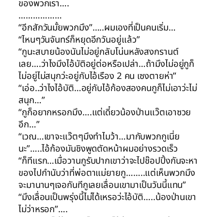
ของพวกเรา….
………………
“อีกสักวันมั้ยพวกมึง”…..ผมเองที่เป็นคนเริ่ม…
“ไหนๆวันจันทร์ก็หยุดอีกวันอยู่แล้ว”
“กูนะสบายน้องนันไม่อยู่กลับโน่นหลังสงกรานต์
เลย….ว่าไงมึงไอ้บัติอยู่ต่อหรือเปล่า…ถ้ามึงไม่อยู่กูก็
ไม่อยู่ไม่สนุกว่ะอยู่กับไอ้เรือง 2 คน เซงตายห่า”
“เอ่อ..ว่าไงไอ้บัติ…อยู่กับไอ้ก้องสองคนกูก็ไม่เอาว่ะไม่
สนุก…”
“กูก็อยากหรอกมึง….แต่เดี๋ยวน้องป่านแว๊ตเอาซวย
อีก…”
“เวณ…เขาจะแว๊ตๆมึงทำไมว้า…มากับพวกกูเนี่ย
นะ”…..ไอ้ก้องมันชิงพูดตัดหน้าผมอย่างรวดเร็ว
“ก็ทีแรก…เมื่อวานกูรับปากเขาว่าจะไปช๊อปปิ้งกันจะหา
ของไปกำนับว่าที่พ่อตาแม่ยายกู……..แต่เห็นพวกมึง
จะมานานๆเจอกันทีกูเลยเลื่อนเขามาเป็นวันนี้แทน”
“มึงเลื่อนเป็นพรุ่งนี้ไม่ได้เหรอว่ะไอ้บัติ…..น้องป่านเขา
ไม่ว่าหรอก”….