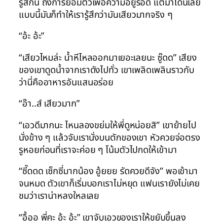
รู้สึกนี้ ถึงการยอมตัวเพื่อความอยู่รอด แต่มาโดนเลีย
แบบนี้มันก็ทำให้เรารู้สึกว่ามันเสียวมากจริง ๆ
“อ้ะ อ้ะ”
“เสียวไหมล่ะ น้ำหีไหลออกมาเยอะเลยนะ ซู๊ดด” เสียง
ของเขาดูดน้ำจากเราดังไปทั่ว เขาเพลิดเพลินราวกับ
ว่านี่คืออาหารอันแสนอร่อย
“อ๊า..ส์ เสียวมาก”
“เอวดีมากนะ ไหนลองขย่มให้พี่ดูหน่อยสิ” เขาย้ายไป
นั่งข้าง ๆ แล้วจับเรานั่งบนตักของเขา หัวควยจ่อตรง
รูหอยก่อนที่เราจะค่อย ๆ โน้มตัวไปกดให้เข้ามา
“ซี๊ดดด เซ็กซี่มากน้อง อู้ยยย รัดควยดีจัง” พอเข้ามา
จนหมด ตัวเขาก็เริ่มบอกเราไม่หยุด แฟนเรายังไม่เคย
ชมว่าเราน่าหลงใหลเลย
“อื้ออ พี่คะ อ้ะ อ้ะ” เขาจับเอวของเราให้ขยับขึ้นลง