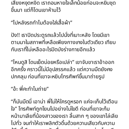
เสียงหงุดหงิด เราถอนหายใจเล็กน้อยก่อนจะหยิบชุด
ขึ้นมา แต่ก็โดนเขาห้ามไว้
“ไปหลังรถทำไมต้องใส่เสื้อผ้า”
ปัง!! เราปิดประตูรถแล้วไปนั่งที่เบาะหลัง โดยมีเขา
ตามมาในสภาพที่เหลือเพียงกางเกงในตัวเดียว เทียบ
กับเราที่ไม่เหลืออะไรปิดบังร่างกายอีกแล้ว
“ไหนดูสิ โดนเย็ดบ่อยหรือเปล่า” เขาจับขาเราอ้าออก
อีกครั้ง คราวนี้ไม่มีอุปสรรคแล้ว แต่ความมืดยังคง
ปกคลุม ก่อนที่เขาจะหยิบโทรศัพท์ขึ้นมาถ่ายรูป
“อ้ะ พี่คะทำไมถ่าย”
“ก็มันมืดนี่ เอาน่า พี่ไม่ให้ใครดูหรอก แค่จะเก็บไว้เตือน
ใจ” โทรศัพท์ถูกโยนไปอย่างไม่ใยดี ก่อนที่เขาจะก้ม
หน้ามาเลียที่น้องสาวของเรา ลิ้นสาก ๆ ของเขาไล่เลีย
ไปทั่ว จนทำให้เราพลิกตัวดิ้นด้วยความเสียวกับความ