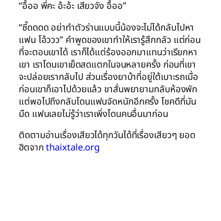
“อื้ออ พี่คะ อ้ะอ้ะ เสียวจัง อื้ออ”
“ซี๊ดดดด อย่าทำตัวร่านแบบนี้น้องจะไม่ได้กลับไปหา
แฟน โอ้ววว” คำพูดของเขาทำให้เรารู้สึกกลัว แต่ก่อน
ที่จะตอบเขาได้ เราก็ได้แต่ร้องออกมาแทนว่าเรียกหา
เขา เราโดนเขาเย็ดสดแตกในจนหลายครั้ง ก่อนที่เขา
จะปล่อยเรากลับไป ส่วนเรื่องยาบ้าที่อยู่ใต้เบาะรถเมื่อ
ก่อนเขาก็เอาไปด้วยแล้ว ขาสั่นพยายามกลับห้องพัก
แต่พอไปถึงกลับโดนแฟนจัดหนักอีกครั้ง โชคดีที่มัน
มืด แฟนเลยไม่รู้ว่าเราเพิ่งโดนคนอื่นมาก่อน
ติดตามอ่านเรื่องเสียวได้ทุกวันได้ที่เรื่องเสียวๆ ยอด
ฮิตจาก
thaixtale.org