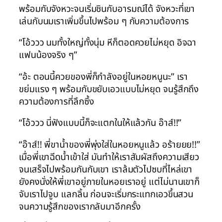
พร้อมกับจังหวะจนเริ่มชินกับอารมณ์ได้ จังหวะที่เขา
เล่นกับนมเราเพิ่มขึ้นไปพร้อม ๆ กับความต้องการ
“โอ้ววว นมทั้งใหญ่ทั้งนุ่ม หีก็ตอดควยไม่หยุด อิจฉา
แฟนน้องจริง ๆ”
“อ้ะ ตอนนี้ควยของพี่ก็กำลังอยู่ในหอยหนูนะ” เรา
ขย่มแรง ๆ พร้อมกับขยับเอวแบบไม่หยุด จนรู้สึกถึง
ความต้องการที่ลึกซึ้ง
“โอ้ววว นี่ฟังแบบนี้ก็จะแตกในให้แล้วกัน อ๊าส์!!”
“อ๊าส์!! พี่ขาน้ำของพี่พุ่งใส่ในหอยหนูแล้ว อร้ายยย!!”
เมื่อพี่เขาฉีดน้ำเข้าใส่ มันทำให้เราสัมผัสถึงความเสียว
จนเสร็จไปพร้อมกันกับเขา เราล้มตัวไปซบที่ไหล่เขา
ยังคงนั่งให้พี่เขาอยู่ภายในหอยเราอยู่ แต่ไม่นานเขาก็
จับเราไปจูบ แลกลิ้น ก่อนจะเริ่มกระแทกเอวขึ้นสวน
จนความรู้สึกของเรากลับมาอีกครั้ง