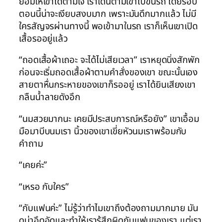
ยอมให้เขาได้ตามใจ เราเดินตามเขาไปขึ้นรถ โดยรอบ
ตอนนี้น่าจะเงียบสงบมาก เพราะมันดึกมากแล้ว ไม่มี
ใครสัญจรผ่านทางนี้ พอเข้ามาในรถ เราก็เห็นเขาเปิด
เสื้อรออยู่แล้ว
“ถอดเสื้อผ้าเถอะ จะได้ไม่เสียเวลา” เราหยุดนิ่งสักพัก
ก่อนจะเริ่มถอดเสื้อผ้าตามคำสั่งของเขา ขณะนั้นเอง
สายตาหื่นกระหายของเขาก็รออยู่ เราได้ยินเสียงเขา
กลืนน้ำลายดังอึก
“นมสวยมากนะ เคยมีประสบการณ์หรือยัง” เขาเอื้อม
มือมาบีบนมเรา นิ้วของเขาเขี่ยหัวนมเราพร้อมกับ
คำถาม
“เคยค่ะ”
“เหรอ กับใคร”
“กับแฟนค่ะ” ไม่รู้ว่าทำไมเขาถึงต้องถามมากมาย มัน
ดูน่าอึดอัดและทำให้เรารู้สึกผิดกับแฟนของเรา แต่เรา