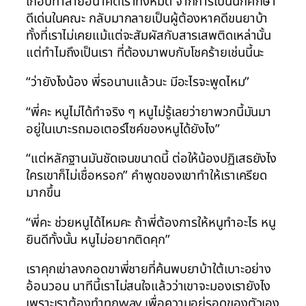
เกือบทำลายอนาคตเราทั้งหมด จากการเป็นนักศึกษา
ดีเด่นในคณะ กลับมากลายเป็นผู้ต้องหาคดีขนยาบ้า
ทั้งที่เราไม่เคยแม้แต่จะสัมผัสกับสารเสพติดเหล่านั้น
แต่ทำไมถึงเป็นเรา ที่ต้องมาพบกับโชคร้ายเช่นนี้นะ
“ว่ายังไงน้อง พี่รอนานแล้วนะ มีอะไรจะพูดไหม”
“พี่คะ หนูไม่ได้ทำจริง ๆ หนูไม่รู้เลยว่ายาพวกนี้มันมา
อยู่ในเบาะรถมอเตอร์ไซค์ของหนูได้ยังไง”
“แต่หลักฐานมันชัดเจนขนาดนี้ ต่อให้น้องปฏิเสธยังไง
ใครเขาก็ไม่เชื่อหรอก” คำพูดของเขาทำให้เราเครียด
มากขึ้น
“พี่คะ ช่วยหนูได้ไหมคะ ถ้าพี่ต้องการให้หนูทำอะไร หนู
ยินดีทั้งนั้น หนูไม่อยากติดคุก”
เราคุกเข่าลงกอดขาพี่ชายที่ค้นพบยาบ้าใต้เบาะอย่าง
อ้อนวอน นาทีนี้เราไม่สนใจแล้วว่าเขาจะมองเรายังไง
เพราะเราต้องทำทุกway เพื่อความอยู่รอดของตัวเอง