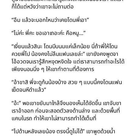
ก็ได้แต่หวังว่าเขาจะไม่ถามต่อ
“อืม แล้วจะบอกไหมว่าเคยโดนพี่เอา”
“ไม่ค่ะ พี่คะ ขอเอาเถอะค่ะ คือหนู…”
“เงี่ยนแล้วสินะ โดนบีบนมแค่เล็กน้อย นี่ถ้าพี่ให้โดน
ควยพี่ไป น้องคงไม่ลืมแฟนเลยล่ะ” เขายังคงพูดจา
โอ้อวดจนเรารู้สึกหงุดหงิดใจ แต่เราสามารถทำอะไรได้
เพียงนอนนิ่ง ๆ ให้เขาทำตามที่ต้องการ
“อ้าขาสิ พี่จะดูก้นน้องบ้าง สวย ๆ แบบนี้คงโดนแฟน
เย็ดจนหีดำแล้ว”
“อ้ะ” พอเขาขยับมาใกล้จึงมองเห็นได้ชัดขึ้น เขาจับขา
เราอ้าออก ก่อนจะสอดตัวลงด้านล่าง และด้วยพื้นที่
แคบในรถ ทำให้เขาไม่สามารถทำได้เต็มที่
“ไปด้านหลังเลยน้อง ตรงนี้ดูไม่ได้” เขาพูดด้วยน้ำ