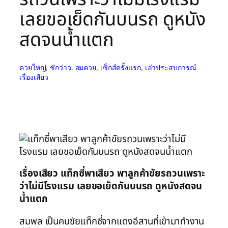
เลยขอเย็ดกันบนรถ ดูหนัง
สดจนน้ำแตก
ควยใหญ่
, 
ชักว่าว
, 
อมควย
, 
เซ็กส์ครั้งแรก
, 
เล่าประสบการณ์
เรื่องเสียว
เรื่องเสียว แท็กซี่พาเสียว พาลูกค้าขัยรถวนเพราะ
ว่าไม่มีโรงแรม เลยขอเย็ดกันบนรถ ดูหนังสดจน
น้ำแตก
สมพล เป็นคนขัยแท็กซี่จากแดงอีสานที่เข้ามาทำงาน