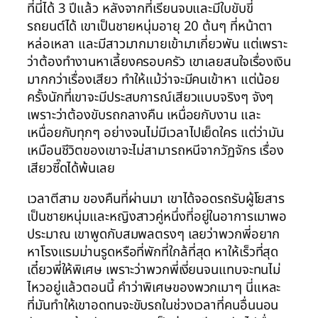
ที่นี่ได้ 3 ปีแล้ว หลังจากที่เรียนจบและมีใบขับขี่
รถยนต์ได้ เขาเป็นชายหนุ่มอายุ 20 ต้นๆ ที่หน้าตา
หล่อเหลา และมีสาวมากมายเข้ามาเกี่ยวพัน แต่เพราะ
ว่าต้องทำงานหาเลี้ยงครอบครัว เขาเลยสนใจเรื่องเงิน
มากกว่าเรื่องเสียว ทำให้แม้ว่าจะมีคนเข้าหา แต่น้อย
ครั้งนักที่เขาจะมีประสบการณ์เสียวแบบจริงๆ จังๆ
เพราะว่าต้องขับรถกลางคืน เหนื่อยกับงาน และ
เหนื่อยกับทุกๆ อย่างจนไม่มีเวลาไปเย็ดใคร แต่ว่ามัน
เหมือนชีวิตของเขาจะไม่สามารถหนีจากวัฏจักร เรื่อง
เสียวซี๊ดได้พ้นเลย
เวลาตีสาม ของคืนที่ผ่านมา เขาได้จอดรถรับผู้โยสาร
เป็นชายหนุ่มและหญิงสาวคู่หนึ่งที่อยู่ในอาการเมาพอ
ประมาณ เขาพูดกับสมพลตรงๆ เลยว่าพวกพี่อยาก
หาโรงแรมม่านรูดหรือที่พักที่ใกล้ที่สุด หาให้เร็วที่สุด
เดี๋ยวพี่ให้พิเศษ เพราะว่าพวกพี่เงี่ยนจนแทบจะทนไม่
ไหวอยู่แล้วตอนนี้ คำว่าพิเศษของพวกเมาๆ นี่แหละ
ที่มันทำให้เขาอดทนจะขับรถในช่วงเวลาที่คนอื่นนอน