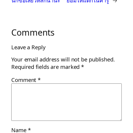
นี้ก็ขอเสียวหีสักน้ำนะ
ยอมให้แตกในคารู
→
Comments
Leave a Reply
Your email address will not be published.
Required fields are marked
*
Comment
*
Name
*