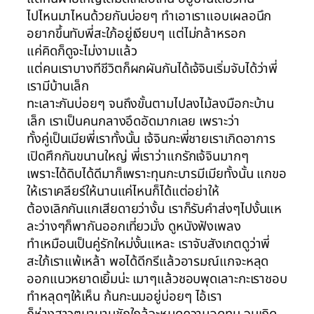
ไปไหนมาไหนด้วยกันบ่อยๆ ทำเอาเราแอบเผลอนึก
อยากขึ้นทับพี่สะใภ้อยู่เงียบๆ แต่ไม่กล้าหรอก
แค่คิดก็ดูจะไม่งามแล้ว
แต่คนเราบางทีชีวิตก็ผกผันกันได้เจ้จินเริ่มจับได้ว่าพี่
เรามีบ้านเล็ก
ทะเลาะกันบ่อยๆ จนถึงขั้นตามไปลงไม้ลงมือกะบ้าน
เล็ก เราเป็นคนกลางอึดอัดมากเลย เพราะว่า
ทั้งคู่เป็นเมียพี่เราทั้งนั้น เจ้จินกะพี่ชายเราเกิดอาการ
เปิดศึกกันขนานใหญ่ พี่เราว่าแกรักเจ้จินมากๆ
เพราะได้ดิบได้ดีมาก็เพราะทุนกะบารมีเมียทั้งนั้น แกขอ
ให้เราเคลียร์ให้นานแค่ไหนก็ได้แต่อย่าให้
ต้องเลิกกันแกเสียดายว่างั้น เราก็รับคำส่งๆไปงั้นแห
ละว่างๆก็พากันออกเที่ยวมั่ง ดูหนังฟังเพลง
ทำเหมือนเป็นคู่รักใหม่งั้นแหละ เราจับสังเกตดูว่าพี่
สะใภ้เราแพ้เหล้า พอได้ดีกรีแล้วอารมณ์แกจะหลุด
ออกแนวหยาดเยิ้มน่ะ เมาๆแล้วชอบพุดเลาะกะเราชอบ
ทำหลุดๆให้เห็น ก้นกะนมอยู่บ่อยๆ ไอ้เรา
ก็ห่างสาวๆมานานชักใกล้จะหมดความอดทน จนเกิด