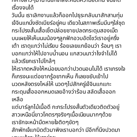
เรื่องจนได้
วันนั้น เราเลิกงานแล้วก็ออกไปธุระกลับมาสักสามทุ่ม
เจ้จินแกนั่งซัดเบียร์อยู่คน เดียวในสภาพเริ่มมึนๆใส่ชุด
กระโปรงสั้นเสื้อเชิ้ตปล่อยชายปลดกระดุมสองเม็ด
บนเผยให้เห็นนมน้องๆลูกฟักอวบอัดโชว์เราอยู่ครึ่ง
เต้า เราดุแกว่าไม่เรียบ ร้อยเลยแกย้อนว่า ร้อนๆ เรา
บอกแกว่าให้ไปอาบน้ำนอน แกสวนมาว่าไงจำไม่ได้
แล้วเรียกเราไปใกล้ๆ
ให้เรากดหลังให้หน่อยบอกว่าปวดนอนไม่ได้ เราเกรงใจ
ก็เกรงนะแต่อยากรู้อยากเห็น ก็เลยขยับเข้าไป
นวดหลังตรงไหล่ให้ นวดๆไปสักครู่เจ้จินแกแกะ
กระดุมเสื้อออกหมดเลยอ้างว่าร้อน สลัดเสื้อออก
เหลือ
แต่บาร์ลูกไม้เนื้อดี กะกระโปรงสั้นตัวเดียวติดตัวอยู่
สาวเหนือนี่ขาวโคตรๆจริงๆเนื้อเนียนมากๆด้วย
เราชักจะหน้ามืดหายใจติดๆขัดๆ
สักพักเจ้แกบิดตัวมาพิงเราบอกว่า มีอีกที่นึงปวดมา