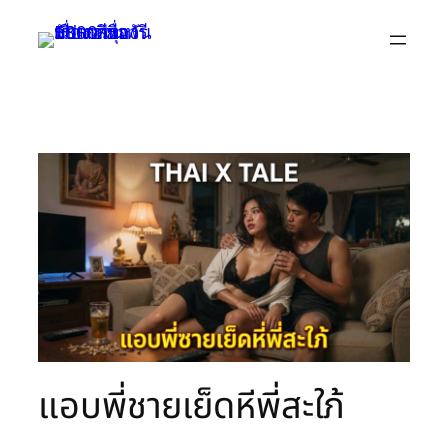
Skip
to
content
แอบพี่ชายเย็ดหีพี่สะใภ้