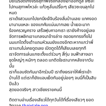
มั้ยไม่รอดเก่งจริงสุภาพจริงก็ลองเอาออกดูสิ ใครจะ
ไปทนสุภาพไหวล่ะ แก้วหูลั่นเปรี้ยะๆ เสียวซะขนลุกไป
หมด
เราเด้งสวนแกไปยกนึงเจ้จินร้องลั่นบ้านเลย แกคงอด
มานานแหละ ของแกคับแน่นมากเลย น้ำเยอะมาก
ร้องครวญคราง เสร็จฟุบคาอกเรา เรายังค้างอยู่เลย
จัดการพลิกเอาแกลงมาข้างล่าง ถอดยกทรงทิ้งไป
นมแกโตตั้งเต้าแถมหัวนมยังแดงอีกตะหากแกว่าพี่
เราแทบไม่เคยดูดเลย เปิดตูดได้ก็เสียบเลยทุกที
เราจัดการเล่นแกซะตั้งแต่ร่วมๆ สี่ทุ่ม จนฟ้าสางเอา
ชุดใหญ่ๆ หนักๆ ตลอด แกติดใจเรามากหลังจากวัน
นั้น
เราก็แอบซัดกันมาอีกร่วมปี เราถึงเจรจาให้พี่เราเข้า
บ้านได้ แต่เราก็ยังแอบเย็ดกันอยู่บ่อยๆ จนนี่ก็เป็นสิบ
ปีแล้ว
สุดยอดจริงๆ สาวเชียงรายคนนี้
ติดตามอ่านเรื่องเสียวได้ทุกวันได้ที่เรื่องเสียวๆ ยอด
ฮิตจาก
thaixtale.org