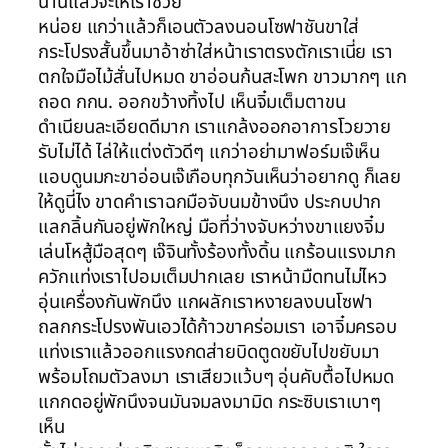
นานแล้วจะให้เราช่วย
หน่อย แกว่าแล้วก็เอนตัวลงนอนโซฟาชันขาใส่
กระโปรงสั้นขึ้นมาอ้าซ่าใส่หน้าเราตรงตักเราเนี่ย เรา
ตกใจมือไม้สั่นไปหมด ขาอ่อนก้นสะโพก ขาวมากๆ แก
ถอด กกน. ออกขว้างทิ้งไป เห็นจิ๋มเต็มตาขน
ดำเนียนละเอียดดีมาก เราแกล้งออกอาการโวยวาย
รับไม่ได้ ไล่ให้แต่งตัวดีๆ แกว่าอย่ามาฟอร์มเจ๊เห็น
แอบดูนมกะขาอ่อนเจ๊เกือบทุกวันเห็นว่าอยากดู ก็เลย
ให้ดูนี่ไง ขาดคำเราฉกมือจับนมข้างนึง ประกบปาก
แลกลิ้นกันอยู่พักใหญ่ มือที่ว่างจับหว่างขาแยงจิ๋ม
เล่นโหสู้มือสุดๆ เจ๊จินทั้งร้องทั้งดิ้น แกร้อนแรงมาก
ควักแท่งเราไปอมเต็มปากเลย เราหน้ามืดทนไม่ไหว
อุ่นเครื่องกันพักนึง แกผลักเราหงายลงบนโซฟา
ถลกกระโปรงพันเอวได้ก้าวขาคร่อมเรา เอาจิ๋มครอบ
แท่งเราแล้วออกแรงกดส่ายบิดตูดขยับไปขยับมา
พร้อมโถมตัวลงมา เราเสียวแว้บๆ อุ่นคับตื้อไปหมด
แกกดอยู่พักนึงจนมันจมลงมามิด กระซิบเราเบาๆ
เห็น