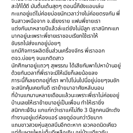
สะใภ้ได้ดี มันตื่นเต้นสุดๆ ตอนนี้ก็ยังแอบเล่น
กะแกอยู่แต่ไม่ค่อยบ่อยนักเวลาว่างไม่ค่อยตรงกัน พี่
จินสาวเหนือจาก จ.เชียงราย แฟนพี่ชายเรา
แต่งกันมาหลายปีแล้วล่ะแต่ยังไม่มีลูก เราสนิทกะแก
มากอยู่นะเพราะพี่ชายเราชอบเรียกใช้เราให้
ขับรถไปส่งแกอยู่บ่อยๆ
แกมีกิจการผลิตชิ้นส่วนเครื่องจักร พี่เราออก
ตจว.บ่อยๆ จนแกติดสาว
นักศึกษาอยู่แถวๆ สุพรรณ ได้เสียกันพาไปหาบ้านอยู่
ด้วยกันเวลาที่พี่เราจะมีให้เมียก็เลยน้อยลง
ภาระนี้ก็เลยตกอยู่ที่เรา พาไปโน่นไปนี่อยู่บ่อยๆจนชัก
จะสนิทคุ้นเคยกันดี เราย้ายมาอาศัยหลับนอน
ที่บ้านแกนานหลายเดือนแล้วนะเพราะพี่เราไม่ค่อยอยู่
บ้านเลยให้เราย้ายมาอยู่เป็นเพื่อน ทำให้เรายิ่ง
สนิทกะเจ้จิน แกแก่กว่าเราแค่ไม่ถึง 3 ปีลูกคนมีกะตัง
ทำงานอยู่แต่ห้องแอร์ เลยดูอ่อนกว่าวัยมาก
แถมขาวสวยหุ่นสุดสบึมอีกตะหาก เอวคอดนิดเคียว
แต่ก้นผายใหญ่เต็มดีเหลือเกิน อยู่บ้านเดียวกัน