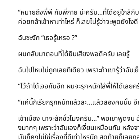
“หมายถึงพี่พี กับพี่กาย น่ะครับ…ที่ได้อยู่ใกล
ค่อยกล้าเข้าหาเท่าไหร่ ก็เลยไม่รู้ว่าจะพูดยังไง
ฉันชะงัก “เธอรู้เหรอ ?”
ผมกลับมาตอนที่ได้ยินเสียงพอดีครับ เลยรู้
ฉันไปไหนไม่ถูกเลยทีเดียว เพราะถ้าเขารู้ว่าฉัน
“ไว้ถ้าได้เจอกันอีก ผมจะรุกหนักใส่พี่ให้ได้เ
“แค่นี้ก็เรียกรุกหนักแล้วละ…แล้วสองคนนั้น 
เข้าเมือง น่าจะสักชั่วโมงครับ…” พอเขาพูดจบ 
งมากๆ เพราะว่าฉันเองก็เงี่ยนเหมือนกัน หลังจาก
มันก็คงไม่ใช่เรื่องที่ดีเท่าไหร่นัก สุดท้ายก็เลย