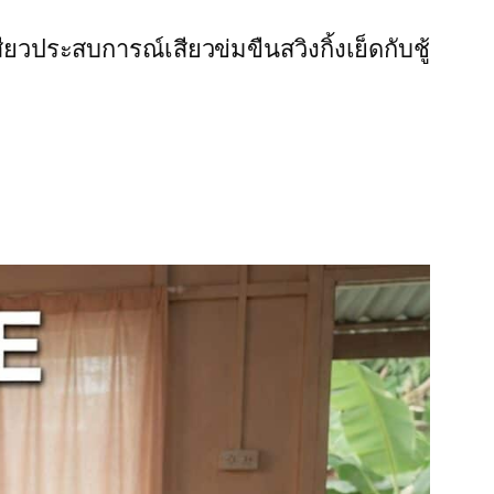
สียว
ประสบการณ์เสียว
ข่มขืน
สวิงกิ้ง
เย็ดกับชู้