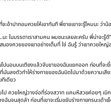
ที่จะอ้าปากอมควยให้เขาทันที พี่ชายเขาจะรู้ไหมนะ ว่าน
นะ ในบรรดาเราสามคน ผมชนะเลยละครับ พี่น่าจะรู้ดี” 
นองควยของเขาอย่างเต็มที่ ใช่ ฉันรู้ ว่าเขาควยใหญ่
ึ้นไปนอนบนเตียงแล้วจับขาของฉันแยกออก ก่อนที่จะยิ้ม
านที่มันลงตัวทำให้ร่างกายของฉันบิดไปมาด้วยความเสีย
ยทีเดียว
ลยไป ควยใหญ่วางจ่อที่ร่องสวาท แคมหีสวยค่อยๆ เบิกกว้
งฉันจนสุดลำ ก่อนที่เขาจะเริ่มขยับร่างกายกรนะเด้าเ