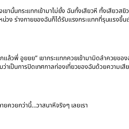
องเขานั้นกระแทกเข้ามาไม่ยั้ง ฉันทั้งเสียวหี ทั้งเสีย
กหน่วง ร่างกายของฉันก็ได้รับแรงกระแทกที่รุนแรงขึ้น
กแล้วพี่ อูยยย” เขากระแทกควยเข้ามามิดลำควยของฉั
่าเป็นการปิดเทศกาลท่องเที่ยวของฉันด้วยความเสียวซ่
หลายควยกว่านี้…วาสนาหีจริงๆ เลยเรา