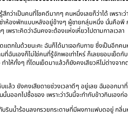
ฉันรู้สึกว่าเป็นคนที่โชคดีมากๆ คนหนึ่งเลยก็ว่าได้ เพร
จะเช่าห้องพักแบบหลังอยู่ข้างๆ ผู้ชายกลุ่มหนึ่ง นั่นคือ
จมากๆ เพราะคิดว่าฉันคงจะต้องแห่งเหี่ยวไปตามกาลเวลา
แตกในด้วยนะคะ ฉันก็ได้มาเจอกับกาย ซึ่งเป็นอีกคนหน
ที่ฉันเองก็ไม่ใช่คนที่รู้จักพอเท่าไหร่ ก็เลยยอมเย็ดก
ให้ทั้งๆ ที่โดนเย็ดมาแล้วก็ยังคงเสียวหีไม่ต่างจาก
องกลับแล้ว ยังคงเสียดายช่วงเวลาดีๆ อยู่เลย ฉันออกมาที่
นั้นออกไปซื้อของ เพราะว่าวันนี้จะทำกับข้าวกินเองก
้อมกับรินน้ำร้อนลงกรวยกระดาษที่มีผงกาแฟบดอยู่ กลิ่