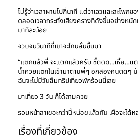
ไม่รู้ว่าเวลาผ่านไปกี่นาที แต่ว่าเอวและสะโพกข
ตลอดเวลากระทั่งเสียงครางที่ดังขึ้นอย่างหนั
มาทีละน้อย
จวบจนวินาทีที่เขาจะโกนลั่นขึ้นมา
“แตกแล้วพี่ จะแตกแล้วครับ ซี๊ดดด…เหี้ย…แต
น้ำควยแตกในเข้ามาตามพี่ๆ อีกสองคนติดๆ นับว
ฉันจะไม่มีวันลืมทริปเที่ยวพักร้อนนี้เลย
มาเที่ยว 3 วัน ก็ได้สามควย
รอบหน้าลาเยอะกว่านี้หน่อยแล้วกัน เผื่อจะได้
เรื่องที่เกี่ยวข้อง