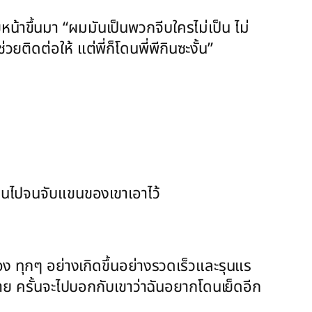
งยหน้าขึ้นมา “ผมมันเป็นพวกจีบใครไม่เป็น ไม่
ยติดต่อให้ แต่พี่ก็โดนพี่พีกินซะงั้น”
อเกินไปจนจับแขนของเขาเอาไว้
อง ทุกๆ อย่างเกิดขึ้นอย่างรวดเร็วและรุนแร
ม่หาย ครั้นจะไปบอกกับเขาว่าฉันอยากโดนเย็ดอีก