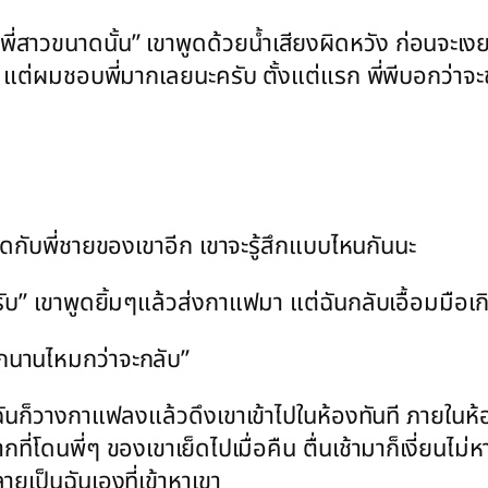
้กับพี่สาวขนาดนั้น” เขาพูดด้วยน้ำเสียงผิดหวัง ก่อนจะเ
ดี แต่ผมชอบพี่มากเลยนะครับ ตั้งแต่แรก พี่พีบอกว่าจะช่ว
เย็ดกับพี่ชายของเขาอีก เขาจะรู้สึกแบบไหนกันนะ
ลยครับ” เขาพูดยิ้มๆแล้วส่งกาแฟมา แต่ฉันกลับเอื้อมมื
อีกนานไหมกว่าจะกลับ”
ฉันก็วางกาแฟลงแล้วดึงเขาเข้าไปในห้องทันที ภายในห้
ที่โดนพี่ๆ ของเขาเย็ดไปเมื่อคืน ตื่นเช้ามาก็เงี่ยนไ
กลายเป็นฉันเองที่เข้าหาเขา