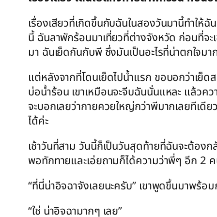
เรื่องเสียวที่เกิดขึ้นกับฉันในสองวันมานี้ทำให้
นี้ ฉันลาพักร้อนมาเที่ยวที่ต่างจังหวัด ก่อนที่
มา ฉันเย็ดกันกับพี ซึ่งมันเป็นอะไรที่น่าตกใ
แต่หลังจากที่โดนเย็ดไปน้ำแรก ขอบอกว่าเย็ดสด
บ่อน้ำร้อน เขาเหมือนจะจีบฉันนั่นแหละ แล้วความ
จะบอกเลยว่ากายควยใหญ่กว่าพีมากเลยทีเดียว ทำ
ได้ค่ะ
เช้าวันที่สาม วันนี้ก็เป็นวันสุดท้ายที่ฉันจะต้
พอทักทายและเอ่ยถามก็ได้ความว่าพี่ๆ อีก 2 คน
“ที่นี่น่าอิจฉาจังเลยนะครับ” เขาพูดขึ้นมาพร
“ใช่ น่าอิจฉามากๆ เลย”