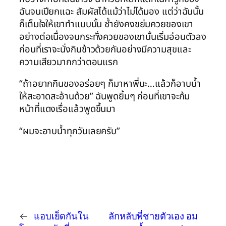
ฉันจนเปียกแฉะ สัมผัสได้แม้ว่าไม่ได้มอง แต่ว่าฉันนั้น
ก็เต็มใจให้เขาทำแบบนั้น ซ้ำยังคงขย่มควยของเขา
อย่างต่อเนื่องจนกระทั่งควยของเขานั้นเริ่มอ่อนตัวลง
ก่อนที่เราจะนั่งกินข้าวด้วยกันอย่างมีความสุขและ
ความเสียวมากกว่าตอนแรก
“ถ้าอยากกินของอร่อยๆ ก็มาหาพี่นะ…แล้วก็อาบน้ำ
ให้สะอาดสะอ้านด้วย” ฉันพูดยิ้มๆ ก่อนที่เขาจะก้ม
หน้าที่แดงเรื่อแล้วพูดขึ้นมา
“ผมจะอาบน้ำทุกวันเลยครับ”
←
แอบเย็ดกันใน
ลักหลับพี่ชายตัวเอง อม