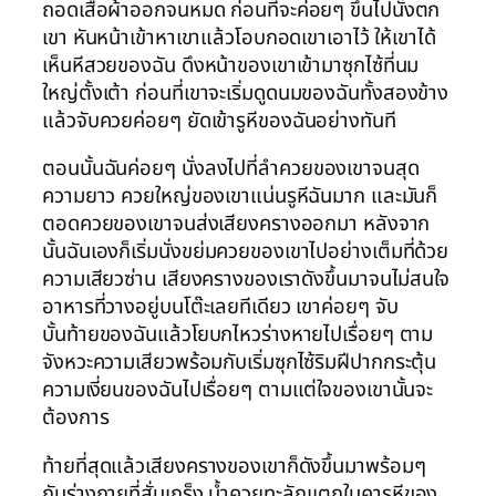
ถอดเสื้อผ้าออกจนหมด ก่อนที่จะค่อยๆ ขึ้นไปนั่งตก
เขา หันหน้าเข้าหาเขาแล้วโอบกอดเขาเอาไว้ ให้เขาได้
เห็นหีสวยของฉัน ดึงหน้าของเขาเข้ามาซุกไซ้ที่นม
ใหญ่ตั้งเต้า ก่อนที่เขาจะเริ่มดูดนมของฉันทั้งสองข้าง
แล้วจับควยค่อยๆ ยัดเข้ารูหีของฉันอย่างทันที
ตอนนั้นฉันค่อยๆ นั่งลงไปที่ลำควยของเขาจนสุด
ความยาว ควยใหญ่ของเขาแน่นรูหีฉันมาก และมันก็
ตอดควยของเขาจนส่งเสียงครางออกมา หลังจาก
นั้นฉันเองก็เริ่มนั่งขย่มควยของเขาไปอย่างเต็มที่ด้วย
ความเสียวซ่าน เสียงครางของเราดังขึ้นมาจนไม่สนใจ
อาหารที่วางอยู่บนโต๊ะเลยทีเดียว เขาค่อยๆ จับ
บั้นท้ายของฉันแล้วโยบกไหวร่างหายไปเรื่อยๆ ตาม
จังหวะความเสียวพร้อมกับเริ่มซุกไซ้ริมฝีปากกระตุ้น
ความเงี่ยนของฉันไปเรื่อยๆ ตามแต่ใจของเขานั้นจะ
ต้องการ
ท้ายที่สุดแล้วเสียงครางของเขาก็ดังขึ้นมาพร้อมๆ
กับร่างกายที่สั่นเกร็ง น้ำควยทะลักแตกในคารูหีของ