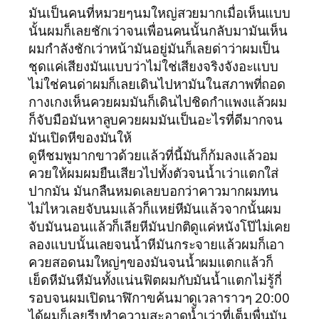
มันเป็นคนที่หมวยๆนมใหญ่สวยมากเมื่อเห็นแบบ
นั้นผมก็เลยชักเว่าจนเพื่อนคนนั้นกลับมามันเห็น
ผมกำลังชักเว่าหน้ามันอยู่มันก็เลยด่าว่าผมเป็น
ชุดแค่เสียงมันแบบว่าไม่ใช่เสียงจริงจังอะแบบ
ไม่ใช่คนด่าผมก็เลยเดินไปหามันในสภาพที่ถอด
กางเกงเห็นควยผมมันก็เดินไปชิดกำแพงแล้วผม
ก็จับมือมันหาลูบควยผมมันเป็นอะไรที่ดีมากจน
มันเปิดหีของมันให้
ดูหีชมพูมากขาวด้วยแล้วที่นี้มันก็ก้มลงแล้วอม
ควยให้ผมผมยืนเสียวไปทั้งตัวจนน้ำเว่าแตกใส่
ปากมัน มันกลืนหมดเลยบอกว่าคาวมากผมทน
ไม่ไหวเลยจับนมแล้วก็แหย่หีมันแล้วจากนั้นผม
จับมันนอนแล้วก็เลียหีมันปกติดูแค่หนังโป๊ไม่เคย
ลองแบบนั้นเลยจนน้ำหีมันกระจายแล้วผมก็เอา
ควยสอดนมใหญ่ๆของมันจนน้ำผมแตกแล้วก็
เย็ดหีมันหีมันทั้งแน่นฟิตผมกับมันน้ำแตกไม่รู้กี่
รอบจนผมเปิดนาฬิกาขค้นมาดูเวลาราวๆ 20:00
ได้ผมก็เลยรีบทำความสะอาดน้ำเว่าที่เต็มพื่นมัน