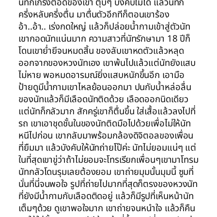
นัทก็เกร็งตอดของเขา ตุบๆ บังคับไม่ได้ แล้วนัทก็
ครึ่งหลับครึ่งตื่น มาตื่นตัวอีกทีก็ตอนเขาร้อง
อ้า..อ้า.. เร่งกดใหญ่ แล้วก็ปล่อยน้ำกามเข้าสู่ตัวนัท
เขากอดนัทแน่นมาก ความสาวที่นัทรักษามา 18 ปีก็
โดนเขาย่ำยีจนหมดสิ้น ของลับเขาหดตัวแล้วหลุด
ออกจากของหวงนัทเอง เขาพ้นไปแล้วแต่นัทยังแสบ
ไม่หาย พอหมดอารมณ์ยิ่งแสบหนักขึ้นอีก เอามือ
ป้ายดูมีน้ำกามเขาไหลย้อนออกมา ปนกับน้ำหล่อลื่น
ของนัทแล้วก็มีเลือดนัทติดด้วย เลือดออกนิดเดียว
แต่นัทก็กลัวมาก สักครู่เขาก็ตื่นขึ้น ใส่เสื้อแล้วลงไปที่
รถ เขาเอาชุดชั้นในของนัทติดมือไปด้วยเพื่อไม่ให้นัท
หนีไปก่อน เขากลับมาพร้อมกล้องดิจิตอลของเพื่อน
ที่ยืมมา แล้วบังคับให้นัทถ่ายโป๊ค่ะ นัทไม่ยอมแน่ๆ แต่
ในที่สุดเขาขู่ว่าถ้าไม่ยอมจะโทรเรียกเพื่อนๆเขามาโทรม
นัทกลัวโดนรุมเลยต้องยอม เขาถ่ายมุมนั้นมุมนี้ ซูมที่
นั่นที่นี่จนพอใจ รูปที่ถ่ายไปมากที่สุดก็ตรงของหวงนัท
ที่ยังมีน้ำกามกับเลือดติดอยู่ แล้วก็มีรูปที่เห็นหน้านัท
เต็มๆด้วย ดูเขาพอใจมาก เขาถ่ายจนหนำใจ แล้วก็คืน