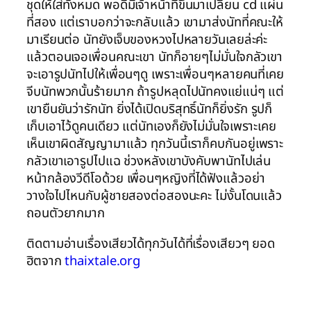
ชุดให้ใส่ทั้งหมด พอดีมีเจ้าหน้าที่ขึ้นมาเปลี่ยน cd แผ่น
ที่สอง แต่เราบอกว่าจะกลับแล้ว เขามาส่งนัทที่คณะให้
มาเรียนต่อ นัทยังเจ็บของหวงไปหลายวันเลยล่ะค่ะ
แล้วตอนเจอเพื่อนคณะเขา นัทก็อายๆไม่มั่นใจกลัวเขา
จะเอารูปนัทไปให้เพื่อนๆดู เพราะเพื่อนๆหลายคนที่เคย
จีบนัทพวกนั้นร้ายมาก ถ้ารูปหลุดไปนัทคงแย่แน่ๆ แต่
เขายืนยันว่ารักนัท ยิ่งได้เปิดบริสุทธิ์นัทก็ยิ่งรัก รูปก็
เก็บเอาไว้ดูคนเดียว แต่นัทเองก็ยังไม่มั่นใจเพราะเคย
เห็นเขาผิดสัญญามาแล้ว ทุกวันนี้เราก็คบกันอยู่เพราะ
กลัวเขาเอารูปไปแฉ ช่วงหลังเขาบังคับพานัทไปเล่น
หน้ากล้องวีดีโอด้วย เพื่อนๆหญิงที่ได้ฟังแล้วอย่า
วางใจไปไหนกับผู้ชายสองต่อสองนะคะ ไม่งั้นโดนแล้ว
ถอนตัวยากมาก
ติดตามอ่านเรื่องเสียวได้ทุกวันได้ที่เรื่องเสียวๆ ยอด
ฮิตจาก
thaixtale.org