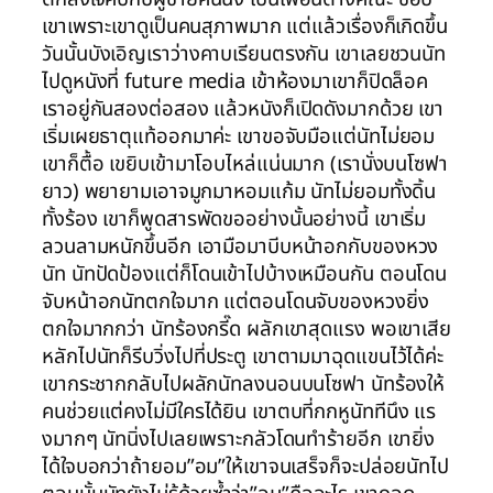
เขาเพราะเขาดูเป็นคนสุภาพมาก แต่แล้วเรื่องก็เกิดขึ้น
วันนั้นบังเอิญเราว่างคาบเรียนตรงกัน เขาเลยชวนนัท
ไปดูหนังที่ future media เข้าห้องมาเขาก็ปิดล็อค
เราอยู่กันสองต่อสอง แล้วหนังก็เปิดดังมากด้วย เขา
เริ่มเผยธาตุแท้ออกมาค่ะ เขาขอจับมือแต่นัทไม่ยอม
เขาก็ตื้อ เขยิบเข้ามาโอบไหล่แน่นมาก (เรานั่งบนโซฟา
ยาว) พยายามเอาจมูกมาหอมแก้ม นัทไม่ยอมทั้งดิ้น
ทั้งร้อง เขาก็พูดสารพัดขออย่างนั้นอย่างนี้ เขาเริ่ม
ลวนลามหนักขึ้นอีก เอามือมาบีบหน้าอกกับของหวง
นัท นัทปัดป้องแต่ก็โดนเข้าไปบ้างเหมือนกัน ตอนโดน
จับหน้าอกนัทตกใจมาก แต่ตอนโดนจับของหวงยิ่ง
ตกใจมากกว่า นัทร้องกรี๊ด ผลักเขาสุดแรง พอเขาเสีย
หลักไปนัทก็รีบวิ่งไปที่ประตู เขาตามมาฉุดแขนไว้ได้ค่ะ
เขากระชากกลับไปผลักนัทลงนอนบนโซฟา นัทร้องให้
คนช่วยแต่คงไม่มีใครได้ยิน เขาตบที่กกหูนัททีนึง แร
งมากๆ นัทนิ่งไปเลยเพราะกลัวโดนทำร้ายอีก เขายิ่ง
ได้ใจบอกว่าถ้ายอม”อม”ให้เขาจนเสร็จก็จะปล่อยนัทไป