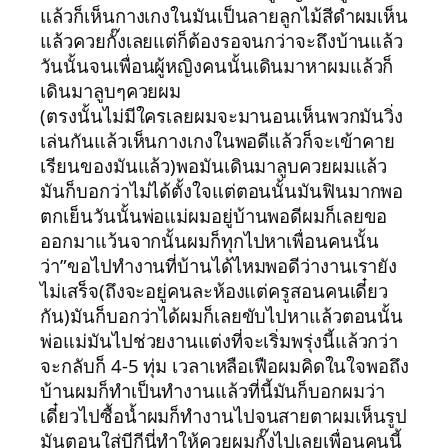
แล้วก็เห็นกางเกงในมันเป็นลายลูกไม้สีดำผมเห็น
แล้วควยกั๊งเลยแต่ก็ต้องรอจนกว่าจะถึงบ้านแล้ว
วันนั้นจนเพื่อนผู้หญิงคนนั้นเดินมาหาผมแล้วก็
เดินมาลูบๆควยผม
(ตรงนั้นไม่มีใครเลยผมจะมานอนเห็นพวกมันวิ่ง
เล่นกันแล้วเห็นกางเกงในพอดีแล้วก็จะเข้าคาย
เรียนของมันแล้ว)พอมันเดินมาลูบควยผมแล้ว
มันก็บอกว่าไม่ได้ตั้งใจแต่ตอนนั้นมันฟินมากพอ
ตกเย็นวันนั้นพ่อแม่ผมอยู่บ้านพอดีผมก็เลยขอ
ออกมาแว้นจากนั้นผมก็ทุกไปหาเพื่อนคนนั้น
ว่า”ขอไปทำงานที่บ้านได้ไหมพอดีว่างานเรายัง
ไม่เสร็จ(ถึงจะอยู่คนละห้องแต่ครูสอนคนเดี๋ยว
กัน)มันก็บอกว่าได้ผมก็เลยขับไปหาแล้วตอนนั้น
พ่อแม่มันไปช่วยงานแต่งที่จะเริ่มพรุ่งนี้แล้วกว่า
จะกลับก็ 4-5 ทุ่ม เวลาเหลือเฟือผมคิดในใจพอถึง
บ้านผมก็ทำเป็นทำงานแล้วที่นี้มันก็บอกผมว่า
เดี๋ยวไปซื้อน้ำผมก็ทำงานไปจนสายตาผมเห็นรูป
มันตอนใส่บีกีนี่ทำให้ควยผมกั๊งไปเลยเพื่อนคนนี้