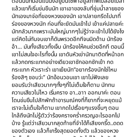
ตอนนี้นัทนอนแน่นิ่งอยู่บนโซฟาอยู่สภาพเปลือยเปล่า
แล้วเขาก็เริ่มข่มขืนนัท เขาเอาของลับที่ชุ่มน้ำลายของ
นัทเองมาจ่อที่ของหวงของนัท เอาปลายกรีดไปมาที่
ร่องของหวงนัท ก่อนที่จะยัดมันเข้าไป เข้าแค่ปลายค่ะ
นัทกลัวมากเพราะมันใหญ่มากๆไม่รู้ว่าจะเข้าไปได้ยังไง
แต่คิดไม่ทันจบเขาก็ดันพรวดอีกทีจนมิดด้าม นัทร้อง
อ้า… มันทั้งเสียวทั้งเจ็บ นัทร้องให้คนช่วยอีกที ตอนนี้
เขาไม่สนใจอะไรทั้งนั้น เขาดันหัวเข่านัทมาติดที่หน้าอก
แล้วกดกระแทกอย่างเดียวเขาชักออกชักเข้า กด
กระแทก หัวเราะร่า เขาเย้ยนัท”อยากร้องนักใช่ไหม
ร้องสิๆ ชอบว่ะ” นัทอ้อนวอนเขา เขาไม่ฟังเลย
ยอมรับว่าเสียวมากๆทั้งๆที่ไม่เต็มใจก็ตาม นัททน
ความเสียวไม่ไหว เริ่มคราง อา..อาา ออกมาค่ะ ตอน
โดนข่มขืนไปสักพักถ้าอารมณ์คงที่ก็ยากที่จะหยุดแม้
เราจะไม่เต็มใจก็ตาม เขากดไปเรื่อยๆแรงขึ้นๆ ตอน
ใกล้ถึงนัทไม่รู้ตัวว่าร้องครางคร่ำครวญอะไรออกไป
บ้าง รู้แต่ว่าเสียวมากสุดท้ายที่จำได้ก็เสียงกรี๊ด..ดดด
ของตัวเอง แล้วก็เกร็งสุดยอดทั้งตัว แล้วของหวง