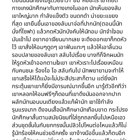
ตอนนั้นนัทยังไม่รู้ด้วยซ้ำว่า”อม”คืออะไร เขาถอด
กางเกงนักศึกษากับกางเกงในออก นัทเห็นของลับ
เขาใหญ่มาก กำลังแข็งตัว ขนดกดำ น่าขยะแขยง
ที่สุด เขายืนขึ้นเอาของลับมาจ่อที่ปากนัท(ตอนนี้นัท
นั่งที่โซฟา) แล้วกดหัวนัทบังคับให้นัทอม นัทจำใจอม
มันเข้าไป อยากอาเจียนมากเลย จะดึงออกเขาก็กดหัว
ไว้ เขาสั่งให้อมๆดูดๆ เอาฟันแทะๆ แล้วให้เอาลิ้นวน
รอบปลายของลับเขา สลับไปเรื่อย บางทีก็จิกผมนัท
ให้รูดหัวเข้าออกตามใจเขา เขาหัวเราะไปเรื่อยเหมือน
กับคนชนะ ร้องโอ โอ สลับกันไป นัทพยายามจะทำให้
เขาเสร็จให้ได้แม้จะไม่ประสีประสาก็ตาม แต่ยิ่งนัท
กระตุ้นเขาเขาก็ยิ่งมีอารมณ์มากขึ้นอีก มารู้ตัวอีกทีว่า
เขาหลอกให้อมฟรีๆก็ตอนที่เขาดึงมันออกจากปาก
ผลักนัทนอนบนเตียงแล้วแก้ผ้านัท เขาใช้กำลัง
รุนแรงมาก ดึงจนเสื้อนักศึกษานัทเกือบขาด กระโปรง
นักศึกษาสั้นตามสมัยนิยมที่ใส่ถูกถลกขึ้นไปเหนือเอว
ส่วนชุดชั้นในกับยกทรงนั้นปลิวไปไหนต่อไหนแล้วก็ไม่
รู้นัทร้องให้คนช่วยอีกครั้ง เขาง้างมือขึ้นแล้วก็ตบอีก