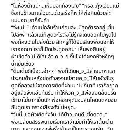
“ในห้องน้ำแน่ะ…เห็นบอกท้องเสีย” “หรอ..กุ้งเอีย..แม่
ซื้อกับข้าวมาแล้วนะ..เด๋วเสร็จก็หาให้พ่อกินด้วยล่ะ”
แม่บอก เราก็รับคำ
“จ๊ะแม่..” เด๋วแม่กลับร้านก่อนล่ะ..มีลูกค้ารออยู่..ชั้น
ไปล่ะพี่” แล้วแม่ก็พูดอะไรต่อไม่รู้คงเดินออกไปพูดไป
พ่อก็คงเดินไปส่งด้วย สักครู่ก็ได้ยินเสียงพ่อบอกให้
เราออกมา เราก็เปิดประตูออกมา เห็นพ่อยืนอยู่
ผ้าเช็ดตัวไม่ได้ใส่แล้ว ค_ว_ย งี้แข็งโด่ผงกหัวหงึกๆ
น้ำเยิ้มเชียว
“ตื้นเต้นดีเน๊อะ..ฮ่าๆๆ” พ่อก็เดินค_ว_IIส่ายมาหาเรา
ประกบด้านหลังย่อตัวลงจนปลายค_ว_IIสัมผัวกับรู
ตูดที่กลวงโบ๋จากการเย็ดที่ผ่านมาไม่กี่นาที เราก็อยาก
อยู่แล้วจึงแอ่นก้นรับ ทำให้หัวค_ว_IIพ่อสอดลื่นปรี๊ด
เข้ามาไม่ยากเย็นนัก พ่อค่อยๆดันจนสุดโคนบดหมอย
กับตูดเรา ครางเสียงดังไม่หยุด..
“วันนี้..ขอผัวเย็ดทั้งวัน..ได้ป่าว..คนดี..ซี๊ดดดด..”
พ่อเปลี่ยนสรรพนามเรียกเราว่าเมียทำให้เราตื่นเต้น
มาก..และกอดเอวพ่อรั้งเข้าหาเป็นการตอบรับ…วัน