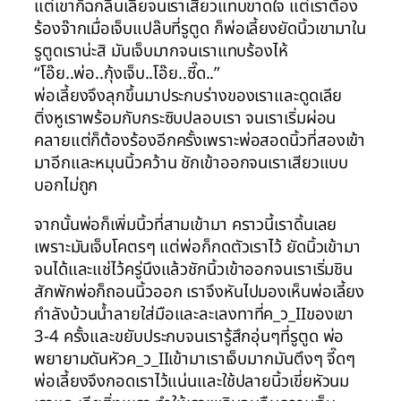
แต่เขาก็ฉกลิ้นเลียจนเราเสียวแทบขาดใจ แต่เราต้อง
ร้องจ๊ากเมื่อเจ็บแปล๊บที่รูตูด ก็พ่อเลี้ยงยัดนิ้วเขามาใน
รูตูดเราน่ะสิ มันเจ็บมากจนเราแทบร้องไห้
“โอ๊ย..พ่อ..กุ้งเจ็บ..โอ๊ย..ซี๊ด..”
พ่อเลี้ยงจึงลุกขึ้นมาประกบร่างของเราและดูดเลีย
ติ่งหูเราพร้อมกับกระซิบปลอบเรา จนเราเริ่มผ่อน
คลายแต่ก็ต้องร้องอีกครั้งเพราะพ่อสอดนิ้วที่สองเข้า
มาอีกและหมุนนิ้วคว้าน ชักเข้าออกจนเราเสียวแบบ
บอกไม่ถูก
จากนั้นพ่อก็เพิ่มนิ้วที่สามเข้ามา คราวนี้เราดิ้นเลย
เพราะมันเจ็บโคตรๆ แต่พ่อก็กดตัวเราไว้ ยัดนิ้วเข้ามา
จนได้และแช่ไว้ครู่นึงแล้วชักนิ้วเข้าออกจนเราเริ่มชิน
สักพักพ่อก็ถอนนิ้วออก เราจึงหันไปมองเห็นพ่อเลี้ยง
กำลังบ้วนน้ำลายใส่มือและละเลงทาที่ค_ว_IIของเขา
3-4 ครั้งและขยับประกบจนเรารู้สึกอุ่นๆที่รูตูด พ่อ
พยายามดันหัวค_ว_IIเข้ามาเราเจ็บมากมันตึงๆ จี๊ดๆ
พ่อเลี้ยงจึงกอดเราไว้แน่นและใช้ปลายนิ้วเขี่ยหัวนม