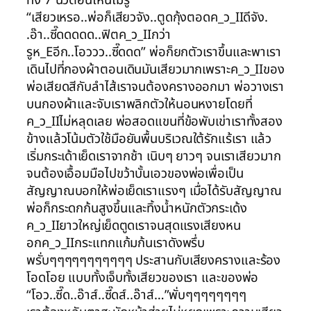
ทั้ง 7 นิ้วตอนไหนไม่รู้
“เสียวเหรอ..พ่อก็เสียวจัง..ตูดกุ้งตอดค_ว_IIดีจัง.
.อ๊า..ซี๊ดดดดด..ฟิตค_ว_IIกว่า
รูห_Eอีก..โอววว..ซี๊ดดด” พ่อก็ยกตัวเราขึ้นและพาเรา
เดินไปที่กองผ้าตอนเดินมันเสียวมากเพราะค_ว_IIของ
พ่อเสียดสีกับลำไส้เราจนต้องครางออกมา พ่อวางเรา
บนกองผ้าและจับเราพลิกตัวให้นอนหงายโดยที่
ค_ว_IIไม่หลุดเลย พ่อสอดแขนที่ข้อพับเข่าเราทั้งสอง
ข้างแล้วโน้มตัวใช้มือยันพื้นบริเวณใต้รักแร้เรา แล้ว
เริ่มกระเด้าเย็ดเราจากช้า เนิบๆ ยาวๆ จนเราเสียวมาก
จนต้องเอื้อมมือไปขว้าบั้นเอวของพ่อเพื่อเป็น
สัญญาณบอกให้พ่อเย็ดเราแรงๆ เมื่อได้รับสัญญาณ
พ่อก็กระดกก้นสูงขึ้นและทิ้งน้ำหนักตัวกระเด้ง
ค_ว_IIยาวใหญ่เย็ดตูดเราจนสุดแรงเสียงหน
อกค_ว_IIกระแทกแก้มก้นเราดังพรึ่บ
พรั่บๆๆๆๆๆๆๆๆๆๆๆ ประสานกับเสียงครางและร้อง
โอดโอย แบบทั้งเจ็บทั้งเสียวของเรา และของพ่อ
“โอว..ซี๊ด..อ๊าส์..ซี๊ดส์..อ๊าส์…”พั่บๆๆๆๆๆๆๆๆ