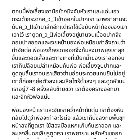
ตอนนี้พ่อเลี้ยงเอามือข้างนึงจับหัวเราและแอ่นเอว
กระเด้ากระดกค_ว_IIเข้าออกในปากเรา เขาพยายามจะ
ดันค_ว_IIเข้ามาลึกอีกแต่เราใช้มือยันหน้าท้องของเขา
เอาไว้ เราดูดค_ว_IIพ่อเลี้ยงอยู่นานจนเมื่อยปากจึง
ถอนปากออกและเงยหน้ามองพ่อเหมือนกำลังถามว่า
ทำงัยต่อ พ่อเองก็คงเดาออกจึงก้มลงมาพยุงเราลุก
ขึ้นและถอดเสื้อและกางเกงที่เปียกน้ำของเราออกจน
เราก็เปลือยเปล่าเหมือนกับพ่อ พ่อเลี้ยงจูบปากและ
ดูดดุนลิ้นเราจนเราเสียวซ่านอ่อนระทวยแทบยืนไม่อยู่
เขาก็ค่อยๆย่อตัวลงและเลียไซร้ต่ำลงๆ และดูดหัวนม
เราอยู่7 -8 ครั้งสลับซ้ายขวา เราต้องครางออกมา
และจิกหัวพ่อแน่น
พ่อมองหน้าเราและจับเราคว่ำหน้ากับตุ่ม เราต้องหัน
กลับไปดูว่าพ่อจะทำอะไรต่อ แล้วเขาก็นั่งลงกับพื้นซุก
หน้าลงที่ตูดเรา ใช้สองมือแหกแก้มก้นเราออก และ
ละเลงลิ้นฉกเลียรูตูดเรา เราพยายามผลักหัวเขออก