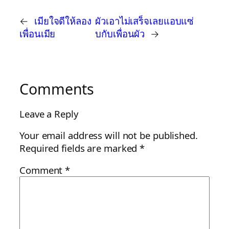
←
เมียใจดีให้ลอง
ผัวเอาไม่เสร็จเลยแอบแซ่
เพื่อนเมีย
บกับเพื่อนผัว
→
Comments
Leave a Reply
Your email address will not be published.
Required fields are marked
*
Comment
*