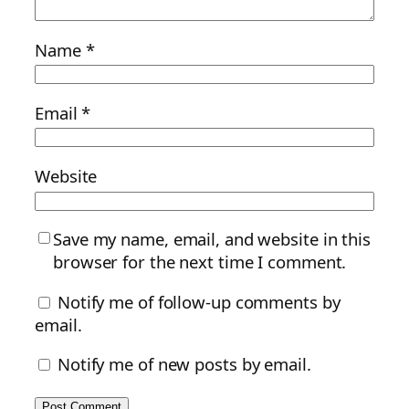
Name
*
Email
*
Website
Save my name, email, and website in this
browser for the next time I comment.
Notify me of follow-up comments by
email.
Notify me of new posts by email.