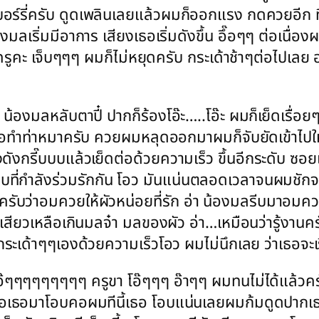
บอร์รี่ครับ ดูดเพลินเลยแล้วผมก็ออกแรง กดควยอีก ที
มลเริ่มมีอาการ เสียงเธอเริ่มดังขึ้น อึ๊อๆๆ ต่อเนื่อง
 ครูคะ เจ็บๆๆๆ ผมก็ไม่หยุดครับ กระเด้าช้าๆต่อไปเล
น้องมลหลับตาปี๋ ปากก็ร้องโอ๊ะ…..โอ๊ะ ผมก็เย็ดเรื่
ธอทำท่าหมาครับ ควยผมหลุดออกมาผมก็จับยัดเข้าไปใหม่
ยงดังกรี๊บบบแล้วเย็ดต่อด้วยความเร็ว ขึ้นอีกระดับ ซอ
ที่กำลังร่วมรักกัน โอว มันแน่นตลอดเวลาจนผมชักจะไ
ว่าอมควยให้ผัวหน่อยที่รัก อ่า น้องมลรีบมาอมควย
เสียวเหลือเกินมลจ๋า มลของผัว อ่า…เหมือนว่ารู้งาน
กระเด้าๆๆเองด้วยความเร็วโอว ผมไม่นึกเลย ว่าเธอจะเร
อ๊ๆๆๆๆๆๆๆๆๆ ครูขา โอ๊ๆๆๆ อ๊าๆๆ ผมทนไม่ได้แล้วครั
อเธอมาโอบคอผมทีนี้เธอ โอบแน่นเลยผมก้มดูดปากเธอ