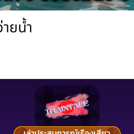
่ายน้ำ