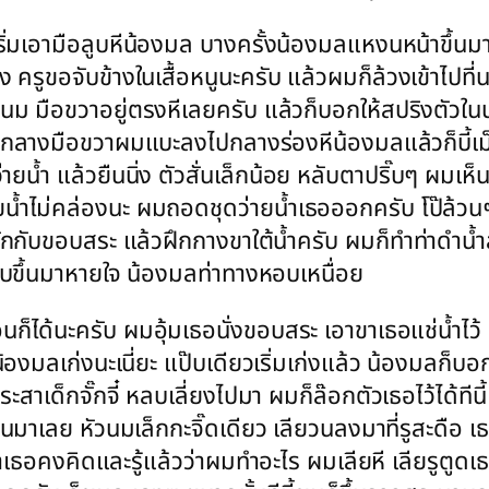
เริ่มเอามือลูบหีน้องมล บางครั้งน้องมลแหงนหน้าขึ้
ัง ครูขอจับข้างในเสื้อหนูนะครับ แล้วผมก็ล้วงเข้าไปท
นม มือขวาอยู่ตรงหีเลยครับ แล้วก็บอกให้สปริงตัวในน
้วกลางมือขวาผมแบะลงไปกลางร่องหีน้องมลแล้วก็บี้เม
ว่ายน้ำ แล้วยืนนิ่ง ตัวสั่นเล็กน้อย หลับตาปริ๊บๆ ผมเห็น
ว่ายน้ำไม่คล่องนะ ผมถอดชุดว่ายน้ำเธอออกครับ โป๊ล้
ับขอบสระ แล้วฝึกกางขาใต้น้ำครับ ผมก็ทำท่าดำน้ำลง
กับขึ้นมาหายใจ น้องมลท่าทางหอบเหนื่อย
นก็ได้นะครับ ผมอุ้มเธอนั่งขอบสระ เอาขาเธอแช่น้ำไว้ 
้องมลเก่งนะเนี่ยะ แป๊บเดียวเริ่มเก่งแล้ว น้องมลก็บ
เด็กจั๊กจี๋ หลบเลี่ยงไปมา ผมก็ล๊อกตัวเธอไว้ได้ทีนี
นขึ้นมาเลย หัวนมเล็กกะจิ๊ดเดียว เลียวนลงมาที่รูสะดือ เ
มว่าเธอคงคิดและรู้แล้วว่าผมทำอะไร ผมเลียหี เลียรูตูด