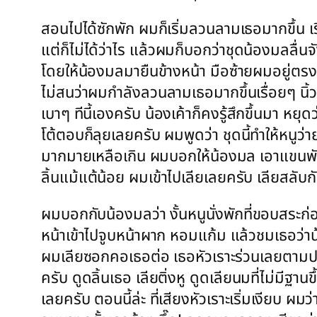
สอนไปได้ซักพัก ผมก็เริ่มลวนลามเธอมากขึ้น 
แต่ก็ไม่ได้ว่าไร แล้วผมก็บอกว่าชุดน้องมลลื่นจ
โดยให้น้องมลมายืนข้างหน้า มือซ้ายผมอยู่ตรง
ไม่สนว่าผมกำลังลวนลามเธอมากขึ้นเรื่อยๆ นิ
เบาๆ ทีนี้เองครับ น้องเค้าก็คงรู้สึกขึ้นมา หยุด
โต้ตอบก็ลุยเลยครับ ผมพูดว่า ชุดนี้ทำให้หนู
มากมายเหลือเกิน ผมบอกให้น้องมล เอาแขนพักก
ลิ้นแม้แต้น้อย ผมเข้าไปเลียเลยครับ เลียสลับ
ผมบอกกับน้องมลว่า งั้นหนูนั่งพักที่ขอบสระก่อ
หน้าเข้าไปจูบหน้าผาก หอมแก้ม แล้วชมเธอว่าน
ผมเลียซอกคอเธอต่อ เธอหัวเราะร่วนเลยตามประสา
ครับ ดูดลิ้นเธอ เลียติ่งหู ดูดเลียนมที่ไม่มีฐา
เลยครับ ตอนนี้ล่ะ ที่เสียงหัวเราะเริ่มเงียบ ผ