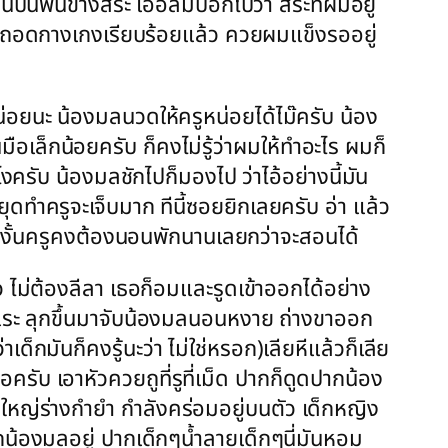
นบนพื้นข้างสระ เออลืมบอกไปว่า สระที่ผมอยู่
ผมถอดกางเกงเรียบร้อยแล้ว ควยผมแข็งรออยู่
ยนะ น้องมลนวดให้ครูหน่อยได้ไม๊ครับ น้อง
ล็กน้อยครับ ก็คงไม่รู้ว่าผมให้ทำอะไร ผมก็
ครับ น้องมลชักไปก็มองไป ว่าไอ้อย่างนี้มัน
ทำครูจะเจ็บมาก ทีนี้ซอยยิกเลยครับ อ่า แล้ว
า งั้นครูคงต้องนอนพักนานเลยกว่าจะสอนได้
ไม่ต้องลีลา เธอก็อมและรูดเข้าออกได้อย่าง
หวแระ ลุกขึ้นมาจับน้องมลนอนหงาย ถ่างขาออก
็กมันก็คงรู้นะว่า ไม่ใช่หรอก)เลียหีแล้วก็เลีย
รับ เอาหัวควยถูที่รูที่เม็ด ปากก็ดูดปากน้อง
้ใหญ่ร่างกำยำ กำลังคร่อมอยู่บนตัว เด็กหญิง
กน้องมลอยู่ ปากเด็กๆน้ำลายเด็กๆนี่มันหอม