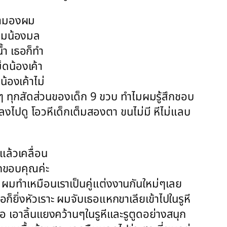
นมามองผม
ี่นมน้องมล
้ำ เธอก็ทำ
็ดน้องเค้า
น้องเค้าไม่
วนๆ ทุกสัดส่วนของเด็ก 9 ขวบ ทำไมผมรู้สึกชอบ
ไปดู โอวหีเด็กเต็มสองตา ขนไม่มี หีไม่แลบ
แล้วเคลื่อน
อกขอบคุณค่ะ
้ ผมทำเหมือนเราเป็นคู่แต่งงานกันใหม่ๆเลย
ธอก็ยิ่งหัวเราะ ผมจับเธอแหกขาเลียเข้าไปในรูหี
เธอ เอาลิ้นแยงคว้านๆในรูหีและรูตูดอย่างสนุก