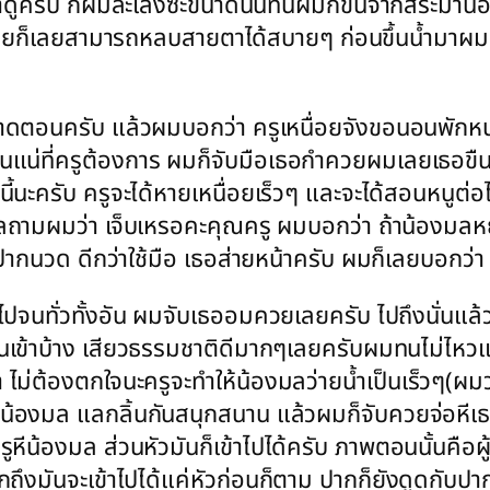
ดูครับ ก็ผมละเลงซะขนาดนั้นทีนี้ผมก็ขึ้นจากสระมานอ
ๆด้วยก็เลยสามารถหลบสายตาได้สบายๆ ก่อนขึ้นน้ำมา
ตอนครับ แล้วผมบอกว่า ครูเหนื่อยจังขอนอนพักหน่อ
่ที่ครูต้องการ ผมก็จับมือเธอกำควยผมเลยเธอขืนมือเ
นะครับ ครูจะได้หายเหนื่อยเร็วๆ และจะได้สอนหนูต่อไง
ลถามผมว่า เจ็บเหรอคะคุณครู ผมบอกว่า ถ้าน้องมลหยุด
ปากนวด ดีกว่าใช้มือ เธอส่ายหน้าครับ ผมก็เลยบอกว่
จนทั่วทั้งอัน ผมจับเธออมควยเลยครับ ไปถึงนั่นแล้ว 
ธอโดนเข้าบ้าง เสียวธรรมชาติดีมากๆเลยครับผมทนไม่ไ
ต้องตกใจนะครูจะทำให้น้องมลว่ายน้ำเป็นเร็วๆ(ผมว่าเด
น้องมล แลกลิ้นกันสนุกสนาน แล้วผมก็จับควยจ่อหีเธอค
ีน้องมล ส่วนหัวมันก็เข้าไปได้ครับ ภาพตอนนั้นคือผู
ถึงมันจะเข้าไปได้แค่หัวก่อนก็ตาม ปากก็ยังดูดกับปา