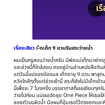
เรื่องเสียว
เ-็ดเด็ก 9 ขวบริมสระว่ายน้ำ
ผมเป็นครูสอนว่ายน้ำครับ มีพ่อแม่เด็กมาฝากล
และช่วงนี้ก็ใกล้สอบ คงอยู่บ้านอ่านหนังสือกั
แต่วันนี้แม่ของน้องมล เด็กอายุ 9 ขวบ พาลูกม
หวัดใกล้ๆตั้งแต่ช่วงเช้านี้ สระก็ยังไม่มีเด็ก
นี้เพื่งจะ 7 โมงครึ่ง บรรยากาสก็เลยเงียบๆครั
ว่ายไปก่อน แม่เธอจัดชุด One Piece ให้เธอใส่
ลอยตัวบนผิวน้ำ มือผมก็อุ้มเธอไว้ตรงอกและหี