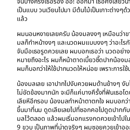
จนบางครั้งเธอร้อง อึ๊อ! ออกมา เธอคงเสียวน่า
เป็นแบบ วนเวียนไปมา มีต้นไม้เป็นเกาะต่าง
แล้ว
ผมนอนหงายเลยครับ น้องมลงงๆ เหมือนว่าขาด
มลก็ทำหน้างงๆ และนวดผมแบบงงๆ ว่าอะไรกันแน
จับมือเธอรูดควยเลย ผมบอกเธอว่า นวดอย่างนี้
หมายถึงอะไร ผมก็หน้าตาดเบี้ยวซี๊ดปากน้องม
ผมก็บอกว่าให้ใช้ปากนวดให้หน่อย เพราะการใช้
น้องมลเลย เอาปากไปงับควยผมด้านข้างๆ งับไป
ไม่ขัดข้องมากนัก จะมีก็แค่บางคึรั้งที่ฟันเ
เลียหีอีกรอบ น้องมลทำหน้าตาตกใจ ผมบอกว่า ไม่
ขึ้นมาที่นม ดูดเลียเลยไปที่ซอกคอไปดูดปากกับ
มลไว้ตลอด แล้วผมเริ่มอกแรงกดควยเข้าไปในรูห
9 ขวบ เป็นภาพที่น่าดูจริงๆ ผมซอยควยเข้าออก