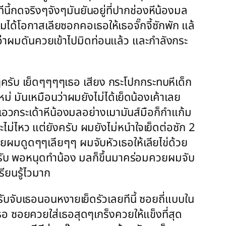
นี้กดจริงๆจังๆมันยันอยู่ที่ปากช่องหีน้องมล
ผมได้โอกาสเลียซอกคอเธอให้เธอจั๊กจี้ซักพัก แล้
ย อ่าผมดันควยเข้าไปมิดท่อนแล้ว และกำลังกระ
อยๆครับ เย็ดๆๆๆๆเธอ เสียง กระโปกกระทบหีเด็ก
 มันเหมือนว่าผมยังไม่ได้เย็ดน้องเค้าเลย
ยเอวกระเด้าหีน้องมลอย่างเมามันส์มือก็กำแก้ม
ม่ไหว แต่ยังครับ ผมยังไม่หนำใจเย็ดต่อซัก 2
ผมดูดๆๆเลียๆๆ ผมจับหัวเธอให้เลียไข่ด้วย
ครับ พอหนุดทำน้อง มลก็ขึ้นมาคร่อมควยผมจับ
ียนรู้ไวมาก
บจับเธอนอนหงายเย็ดรัวเลยทีนี้ ซอยถี่แบบใน
 ซอยควยใส่เธอสุดๆเกร็งควยให้แข็งที่สุด