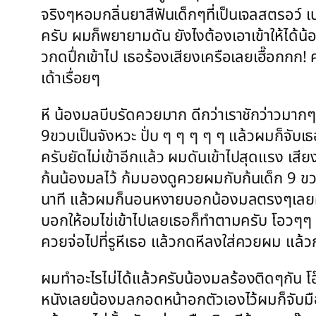
จริงๆหอมกลิ่นยาสีฟันเด็กๆที่เป็นเจลสตรอว์ เ
ครับ ผมก็พยายามดัน ยังไงต้องเอาเข้าให้ได้น้อง
วกดปึ่กเข้าไป เธอร้องเสียงเครือเลยเฮื๊อกกก!
เด้าเรื่อยๆ
หี น้องมลบีบรัดควยมาก ดีกว่าเราชักว่าวมากๆ 
9ขวบเป็นจังหวะ ปั่บ ๆ ๆ ๆ ๆ ๆ แล้วผมก็จับเ
ครับยัดไม่เข้าอีกแล้ว ผมดันเข้าไปสุดแรง เสี
ก้นน้องมลไว้ ก้มมองดูควยผมกับก้นเด็ก 9 ขวบ
นาที แล้วผมก็นอนหงายบอกน้องมลตรงๆเลยครับ
บอกให้อมไข่เข้าไปเลยเธอก็ทำตามครับ โอวๆๆ 
ควยจ่อไปที่รูหีเธอ แล้วกดหีลงใส่ควยผม แล้ว
ผมทำอะไรไม่ได้แล้วครับน้องมลร้องติดๆกัน โ
หนังเลยน้องมลกอดหน้าอกตัวเองไว้ผมก็จับมื