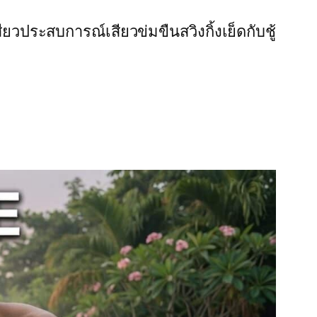
สียว
ประสบการณ์เสียว
ข่มขืน
สวิงกิ้ง
เย็ดกับชู้