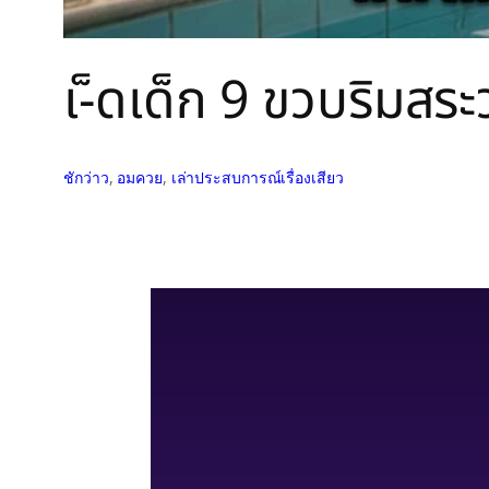
เ-็ดเด็ก 9 ขวบริมสระว
ชักว่าว
, 
อมควย
, 
เล่าประสบการณ์เรื่องเสียว