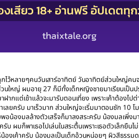
ูกไว้หลายๆคนวันเสาร์อาทิตย์ วันอาทิตย์ส่วนใหญ่คน
นส่วนใหญ่ ผมอายุ 27 ก็มีทั้งเด็กหญิงชายมาเรียนเป็นป
าฝากแต่เช้าแล้วจะมารับตอนเที่ยง เพราะเค้าต้องไปต่
เข้ามาเลยครับ มาเร็วมาก ส่วนใหญ่จะเริ่มมาตอนซัก 10 โ
บพอน้องมลล้างตัวเสร็จก็มาลงสระครับ น้องมลเพิ่งมาเรี
ครับ ผมก็พาเธอไปเล่นในสระตื้นเพราะเธอตัวเล็กยืนไม่ถ
น้องเค้าครับ น้องมลเป็นเด็กอ้วนหน่อยๆ ผิวสีธรรมดา 