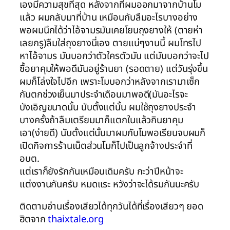
เองมีความสุขที่สุด หลังจากที่ผมออกมาจากบ้านโม
แล้ว ผมกลับมาที่บ้าน เหมือนกับลืมอะไรบางอย่าง
พอผมนึกได้ว่าไอ้จามรมันเคยโยนถุงยางให้ (ตายห่า
เลยกรู)ลืมใส่ถุงยางนี่เอง ตายแน่ๆงานนี้ ผมโทรไป
หาไอ้จามร มันบอกว่าตัวใครตัวมัน แต่มันบอกว่าจะไป
ซื้อยาคุมให้พอดีมันอยู่ร้านยา (รอดตาย) แต่วันรุ่งขึ้น
ผมก็โล่งใจไปอีก เพราะโมบอกว่าหลังจากเรามาเซ็ก
กันตกช่วงเย็นมาประจำเดือนมาพอดี(มันอะไรจะ
บังเอิญขนาดนั้น นับตั้งแต่นั้น ผมใช้ถุงยางประจำ
บางครั้งถ้าลืมเตรียมมาก็แตกในแล้วกินยาคุม
เอา(ง่ายดี) นับตั้งแต่นั้นมาผมกับโมพอเรียนจบผมก็
เปิดกิจการร้านเน็ตส่วนโมก็ไปเป็นลูกจ้างประจำที่
อบต.
แต่เราก็ยังรักกันเหมือนเดิมครับ กะว่าปีหน้าจะ
แต่งงานกันครับ หมดแระ หวังว่าจะได้รมกันนะครับ
ติดตามอ่านเรื่องเสียวได้ทุกวันได้ที่เรื่องเสียวๆ ยอด
ฮิตจาก
thaixtale.org