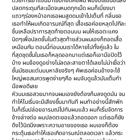
ด้วยการเอาแขนมาโอบกอดคอผม ผมจับเธอนอนลง
ปลดกระดุมทีละเม็ดจนหมดทุกเม็ด ผมก็เบี่ยงมา
แถวๆร่องหน้าอกเธอผมสูดดมเข้าไปเต็มที่ กลิ่นขอ
เธอทำให้ผมเกิดอารมณ์ที่สุด เสื้อเธอค่อยหลุดไปทีละ
ชิ้นเหลือปราการสุดท้ายตอนบน ผมให้เธอตะแคง
นิดๆเพื่อปลดชั้นในตัวสุดท้ายส่วนผมเองก็ถอดเสื้อ
เหมือนกัน ตอนนี้ท่อนบนเราได้หายไปทั้งคู่แล้ว ใน
ที่สุดชุดชั้นในเธอก็หลุดออกมาแต่เธอก็เอามือปิดไว้
บ้าง ผมจ้องดูอย่างไม่ลดละสายตาได้เลยไม่น่าเชื่อว่า
ชั้นมัธยมแต่นมมหาลัยจริงๆ คัพเธอค่อนข้างจะไซ้
ใหญ่พอสมควรพูดง่ายๆคือ ผมจับดูแล้วมันเต็มกำ
มือพอดีเลย
หัวนมเธอสวยมากจนผมเองยังต้องก้มลงดูดมัน จน
ทำให้โมเริ่มจะมีเสียงขึ้นมาทันที ผมทำอย่างนี้สักพัก
โมก็เริ่มปล่อยอารมณ์ไปกับผมแล้ว ผมก็เริ่มจัดการ
ข้างล่างต่อ ผมปลดตะขอแล้วถอดออก แต่เธอก็ยัง
ดึงไว้นิดนึงเพราะความอายของเธอ ผมเองก็ต้อง
กระตุ้นเธอทำให้เธอเกิดอารมณ์ตลอดเวลา แล้วกระ