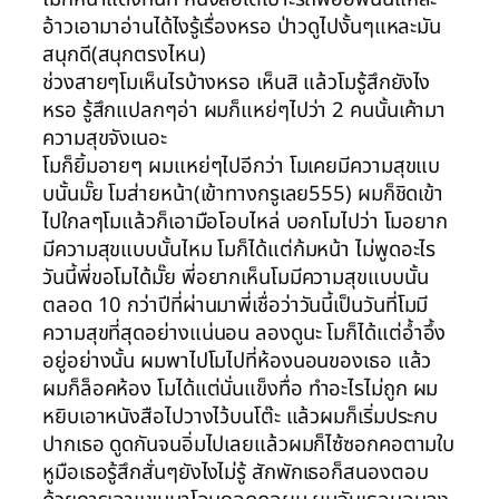
อ้าวเอามาอ่านได้ไงรู้เรื่องหรอ ป่าวดูไปงั้นๆแหละมัน
สนุกดี(สนุกตรงไหน)
ช่วงสายๆโมเห็นไรบ้างหรอ เห็นสิ แล้วโมรู้สึกยังไง
หรอ รู้สึกแปลกๆอ่า ผมก็แหย่ๆไปว่า 2 คนนั้นเค้ามา
ความสุขจังเนอะ
โมก็ยิ้มอายๆ ผมแหย่ๆไปอีกว่า โมเคยมีความสุขแบ
บนั้นมั๊ย โมส่ายหน้า(เข้าทางกรูเลย555) ผมก็ชิดเข้า
ไปใกลๆโมแล้วก็เอามือโอบไหล่ บอกโมไปว่า โมอยาก
มีความสุขแบบนั้นไหม โมก็ได้แต่ก้มหน้า ไม่พูดอะไร
วันนี้พี่ขอโมได้มั๊ย พี่อยากเห็นโมมีความสุขแบบนั้น
ตลอด 10 กว่าปีที่ผ่านมาพี่เชื่อว่าวันนี้เป็นวันที่โมมี
ความสุขที่สุดอย่างแน่นอน ลองดูนะ โมก็ได้แต่อ้ำอึ้ง
อยู่อย่างนั้น ผมพาไปโมไปที่ห้องนอนของเธอ แล้ว
ผมก็ล็อคห้อง โมได้แต่นั่นแข็งทื่อ ทำอะไรไม่ถูก ผม
หยิบเอาหนังสือไปวางไว้บนโต๊ะ แล้วผมก็เริ่มประกบ
ปากเธอ ดูดกันจนอิ่มไปเลยแล้วผมก็ไซ้ซอกคอตามใบ
หูมือเธอรู้สึกสั่นๆยังไงไม่รู้ สักพักเธอก็สนองตอบ