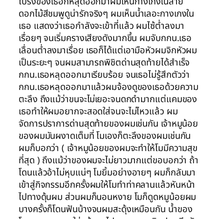
โปรงของเธอก็หลุดออกมาผมเห็นกางเกงในลาย
ดอกไม้สีชมพูดูน่ารักจริงๆ ผมเห็นน้ำเลอะกางเกงใน
เธอ แสดงว่าเธอกำลังจะเข้าที่แล้ว ผมไซ้ต่ำลงมา
เรื่อยๆ จนเริ่มครางเสียงดังมากขึ้น ผมจับกกน.เธอ
เลื่อนต่ำลงมาเรื่อย เธอก็ได้แต่เอามือหัวผมจิกหัวผม
เป็นระยะๆ จนผมสามารถพิชิตด่านสุดท้ายได้สำเร็จ
กกน.เธอหลุดออกมาเรียบร้อย จนเธอไม่รู้สึกตัวว่า
กกน.เธอหลุดออกมาแล้วผมจ้องดูของเธอด้วยความ
ตะลึง ถึงแม้ว่าขนจะไม่เยอะจนดกดำมากแต่แคมของ
เธอทำให้ผมอยากจะสอดใส่จนจะไม่ไหวแล้ว ผม
จัดการปราการด่านสุดท้ายของผมเช่นกัน เจ้าหมูน้อย
ของผมมันผงาดเต็มที่ โมเองก็ตะลึงของผมเช่นกัน
ผมก็บอกว่า ( เจ้าหมูน้อยของผมจะทำให้โมมีความสุข
ที่สุด ) ถึงแม้ว่าของผมจะไม่ยาวมากแต่ขอบอกว่า ถ้า
โดนแล้วอ้าไม่หุบแน่ๆ โมยิ้มอย่างอายๆ ผมก็กลับมา
เข้าสู่กิจกรรมอีกครั้งผมให้โมทำท่าคลานแล้วหันหน้า
ไปทางดุ้นผม ส่วนผมก็นอนหงาย โมก็ดูดหมูน้อยผม
บางครั้งก็โดนฟันบ้างจนผมสะดุ้งเหมือนกัน น้ำของ