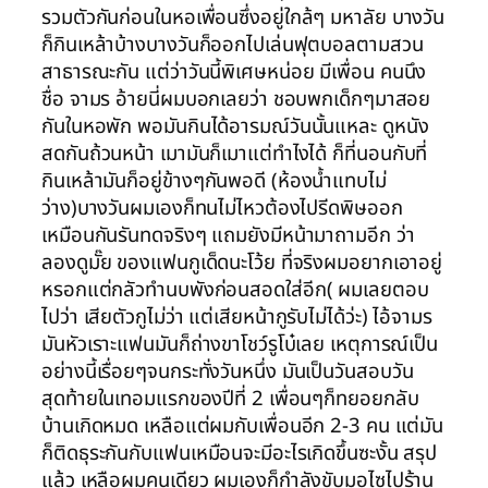
รวมตัวกันก่อนในหอเพื่อนซึ่งอยู่ใกล้ๆ มหาลัย บางวัน
ก็กินเหล้าบ้างบางวันก็ออกไปเล่นฟุตบอลตามสวน
สาธารณะกัน แต่ว่าวันนี้พิเศษหน่อย มีเพื่อน คนนึง
ชื่อ จามร อ้ายนี่ผมบอกเลยว่า ชอบพกเด็กๆมาสอย
กันในหอพัก พอมันกินได้อารมณ์วันนั้นแหละ ดูหนัง
สดกันถ้วนหน้า เมามันก็เมาแต่ทำไงได้ ก็ที่นอนกับที่
กินเหล้ามันก็อยู่ข้างๆกันพอดี (ห้องน้ำแทบไม่
ว่าง)บางวันผมเองก็ทนไม่ไหวต้องไปรีดพิษออก
เหมือนกันรันทดจริงๆ แถมยังมีหน้ามาถามอีก ว่า
ลองดูมั๊ย ของแฟนกูเด็ดนะโว้ย ที่จริงผมอยากเอาอยู่
หรอกแต่กลัวทำนบพังก่อนสอดใส่อีก( ผมเลยตอบ
ไปว่า เสียตัวกูไม่ว่า แต่เสียหน้ากูรับไม่ได้ว่ะ) ไอ้จามร
มันหัวเราะแฟนมันก็ถ่างขาโชว์รูโบ๋เลย เหตุการณ์เป็น
อย่างนี้เรื่อยๆจนกระทั่งวันหนึ่ง มันเป็นวันสอบวัน
สุดท้ายในเทอมแรกของปีที่ 2 เพื่อนๆก็ทยอยกลับ
บ้านเกิดหมด เหลือแต่ผมกับเพื่อนอีก 2-3 คน แต่มัน
ก็ติดธุระกันกับแฟนเหมือนจะมีอะไรเกิดขึ้นซะงั้น สรุป
แล้ว เหลือผมคนเดียว ผมเองก็กำลังขับมอไซไปร้าน