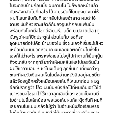
โมจะกลับบ้านก่อนมั๊ย ผมถามโม โมก็พยักหน้าแล้ว
หันหลังกลับไปที่มอไซ ไอ้จามรมันก็โยนถุงยางมาให้
ผมก็โยนกลับทันที เอากลับไปเลยอ้าสาด ผมด่าไอ้
จามร มันก็หัวเราะแล้วก็ก้มลงจูบปากกับแฟนมัน
พร้อมกับโบกมือโชดดีเลีย..หี….เด็ก ม.ปลายเด้อ (ดู
มันพูด)ผมก็ปิดประตูใส่ ส่วนโมก็มารอที่รถ
จุดหมายต่อไปคือ บ้านของโม ซึ่งผมเองก็เริ่มจะไม่ไหว
เหมือนกันมันปวดหัวมาก ผมเลยขอพักบ้านโมซึ่งโม
เองก็ไม่ว่าอะไร เพราะพ่อเธอไม่อยู่ไปทำงานก็เย็นๆนู้น
ถึงจะกลับ จากฤทธิ์ยาทำให้ผมหลับใหลไปเลยวันนั้น
ผมใช้เวลานอน 3 ชั่วโมงเต็มๆ ลุกขึ้นมา เที่ยงกว่าๆ
ขณะที่ผมงัวเงี่ยผมเห็นโมนั่งอ่านหนังสืออยู่ผมขยี้ตา
แล้วจ้องดูอีกครั้งเหมือนเคยเห็นที่ไหนมาก่อน ผมดู
อีกทีปรากฏว่า โอ้ว นั่นมันหนังสือโป๊ที่ผมเก็บเอาไว้ใต้
เบาะรถมอไซเอาไว้ใช้เวลาฉุกเฉินนี่เอง ซวยมั๊ยงานนี้
โมอ่านไปยิ้มเล็กน้อย พอเธอเห็นผมก็สะดุ้งทันที ผมก็
เลยถามโมแบบเกล้งไม่รู้ว่า โมอ่านหนังสือเรียนหรอ
โมก็หน้าแดงทันที หนังสือใต้เบาะรถพี่ออฟนั่นแหละ