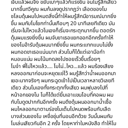
เจ็บแล้วผมจึง ขยับเบาๆแล้วก็แรงขึ้น จนโมรู้สึกเสียว
มากขึ้นทวีคูณ ผมก้มลงดูปรากฏว่า เลือดของโม
ชโลมดุ้นผมไปหมดสิ่งนี้ทำให้ผมรู้สึกมีอารมณ์มากยิ่ง
ขึ้น ผมกับโมโยกท่านั้นเกือบๆ 20 นาทีเลยทีเดียว มัน
เริ่มจะไม่ไหวแล้วโมเองก็เริ่มจะกระตุกมากขึ้น ตอดรัก
ดุ้นผมแรงยิ่งขึ้น ผมจับขาเธอแยกออกอีกครั้งทำให้
ของโมอ้ารับดุ้นผมมากยิ่งขึ้น ผมกระแทกแบบไม่ยั้ง
ผมกอดขาเธอแน่นมาก ส่วนโมก็ได้แต่เอามือกำ
หมอนแน่น ผมโน้มกดลงไปซอยเร็วขึ้นเรื่อยๆ
โมจ๋า พี่ไม่ไหวแล้ว…. โมไม่..ไหว…แล้ว ผมร้องเสียง
หลงออกมาก่อนจะหยุดแช่ไว้ ผมรู้สึกว่าน้ำผมออกมา
เยอะมากจริงๆ ผมกระฉูดเข้าไปเป็นเวลาหลายวิเลยที
เดียว ส่วนโมเองทั้งกระตุกทั้งเสียว ผมฟุบลงไปที่
หน้าอกของโม โมก็ได้แต่ยิ้มเอาแขนโอบที่คอผม ผม
กับโมดูดปากกันอีกครั้ง ผมดึงดุ้นผมออกมาน้ำเชื้อ
ผมไหลออกมาตามร่องโมเต็มไปหมดพร้อมกับเลืด
บางส่วนของโม เหงื่อชุ่มที่นอนอีกด้วย วันนั้นผมกับ
โมเล่นเสียวกันอีก 2 ครั้ง โดยหาท่าในหนังสือ ทำให้โม