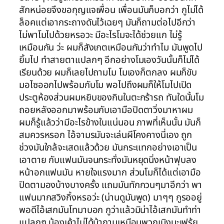
สักหน่อยจึงขอกุญแจเพื่อน เพื่อนมันก็บอกว่า กูไม่ได้
ล็อคแต่เอากระถางดันไว้เฉยๆ มันก็ถามต่อไปอีกว่า
ไม่พาโมไปด้วยหรอวะ มีอะไรโมจะได้ช่วยแก ไม่รู้
เหมือนกัน ว่ะ ผมก็สังเกตเหมือนกันว่าทำไม มันพูดไป
ยิ้มไป ทำสายตาแปลกๆ อีกอย่างโมเองวันนั้นก็ไม่ได้
เรียนด้วย ผมก็เลยไปถามโม โมเองก็ตกลง ผมก็ขับ
มอไซออกไปพร้อมกับโม พอไปถึงผมก็ให้โมไปเปิด
ประตูห้องส่วนผมหยิบของกินในตะกร้ารถ ทันใดนั้นโม
ถอยหลังออกมาพร้อมกับเอามือปิดตาวิ่งมาหาผม
ผมก็รู้แล้วว่ามีอะไรข้างในแน่นอน ภาพที่เห็นนั้น มันก็
สมควรหรอก ไอ้จามรมันจะเล่นผีโคงคางนี่เอง ถูก
ช่วงมันใกล้จะเสดแล้วด้วย มันกระแทกอย่างเอาเป็น
เอาตาย กับแฟนมันจนกระทั่งมันหยุดนิ่งหน้าฟุบลง
หน้าอกแฟนมัน หายใจแรงมาก ส่วนโมก็ได้แต่เอามือ
ปิดตามองบ้างบางครั้ง แถมมันทักกวนๆมาอีกว่า พา
แฟนมากสวิงกิ้งหรอว่ะ (น่านดูมันพูด) มาๆๆ กูรออยู่
พอดีไอ้เสกมันโทมาบอก กูว่าแล้วมิน่าไอ้เสกมันทำท่า
แปลกๆ น้องเค้าไม่ได้บ้ากามเหมือนพวกเมิงนะเฟร้ย