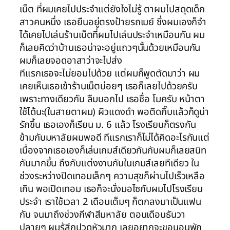
เน็ต ที่ผมเคยไปประจำแต่ยังไงไม่รู้ ตาผมไปสดุดเด็ก
สาวคนหนึ่ง เธอยืนอยู่ตรงป้ายรถเมย์ ซึ่งผมเองก็จำ
ได้เคยไปเล่นร้านเน็ตที่ผมไปเล่นประจำเหมือนกัน ผม
ก็เลยคิดว่าบ้านเธอน่าจะอยู่แถวๆนั้นด้วยเหมือนกัน
ผมก็เลยจอดอาสาว่าจะไปส่ง
ทีแรกเธอจะไม่ยอมไปด้วย แต่ผมก็พูดตัดมาว่า ผม
เคยเห็นเธอเข้าร้านเน็ตบ่อยๆ เธอก็เลยไปด้วยครับ
เพราะทางเดียวกัน ลืมบอกไป เธอชื่อ โมครับ หน้าตา
ใช้ได้นะ(ในสายตาผม) ผิวแดงดำ พอติดกิ๊บแล้วก็ดูน่า
รักขึ้น เธอเองก็เรียน ม. 6 แล้ว โรงเรียนก็ตรงกัน
ข้ามกับมหาลัยผมพอดี ทีแรกเราก็ไม่ได้คิดอะไรกันแต่
เนื่องจากเธอเองก็เล่นเกมส์เดียวกันกับผมก็เลยสนิท
กันมากขึ้น ถึงกับแต่งงานกันในเกมส์เลยทีเดียว ใน
ช่วงระหว่างปิดเทอมเล็กๆ ความสุขก็ผ่านไปเร็วเหลือ
เกิน พอเปิดเทอม เธอก็จะนั่งมอไซกับผมไปโรงเรียน
ประจำ เราใช้เวลา 2 เดือนเต็มๆ ก็ตกลงมาเป็นแฟน
กัน จนมาถึงช่วงกีฬาสีมหาลัย ตอนเดือนธันวา
ปลายๆ ผมรู้สึกปวดหัวมาก เลยอยากจะขอนอนพัก