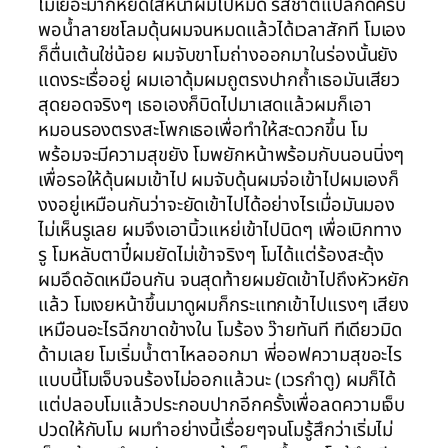
โมเยอะมากหยดใส่หน้าผมไปหมด รสชาติแปลกดีครับ
พอน้ำลายชโลมดุ้นผมจนหมดแล้วได้เวลาสักที โมเอง
ก็ตื่นเต้นใช่น้อย ผมจับขาโมถ่างออกมาในร่องนั้นยัง
แดงระเรื่ออยู่ ผมเอาดุ้มผมถูตรงปากถ้ำเธอมันเสียว
สุดยอดจริงๆ เธอเองก็บิดไปมาเสดแล้วผมก็เอา
หมอนรองตรงสะโพกเธอเพื่อทำให้สะดวกขึ้น โม
พร้อมจะมีความสุขยัง โมพยักหน้าพร้อมกับนอนนิ่งๆ
เพื่อรอให้ดุ้นผมเข้าไป ผมจับดุ้นผมจ่อเข้าไปผมเองก็
งงอยู่เหมือนกันว่าจะยัดเข้าไปได้อย่างไรเมื่อมันมอง
ไม่เห็นรูเลย ผมจึงเอานิ้วแหย่เข้าไปนิดๆ เพื่อเบิกทาง
รู โมหลับตาปี๋ผมยัดไม่เข้าจริงๆ โมได้แต่ร้องสะดุ้ง
ผมอึดอัดเหมือนกัน จนสุดท้ายผมยัดเข้าไปถึงหัวหยัก
แล้ว โมเงยหน้าขึ้นมาดูผมก็กระแทกเข้าไปแรงๆ เสียง
เหมือนอะไรฉีกขาดข้างใน โมร้อง ว๊ายทันที ทีเดียวมิด
ด้ามเลย โมเริ่มน้ำตาไหลออกมา พี่ออฟความสุขอะไร
แบบนี้โมเจ็บจนร้องไม่ออกแล้วนะ (เวรกำตู) ผมก็ได้
แต่ปลอบโมแล้วประกอบปากอีกครั้งเพื่อลดความเจ็บ
ปวดให้กับโม ผมทำอย่างนี้เรื่อยๆจนโมรู้สึกว่าเริ่มไม่