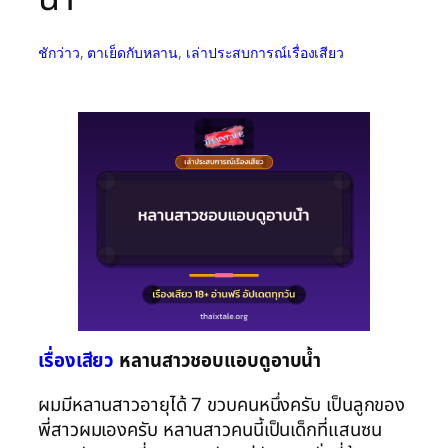
ชักว่าว
, 
ตาเย็ดกับหลาน
, 
เล่าประสบการณ์เรื่องเสียว
เรื่องเสียว
หลานสาวชอบแอบดูอาบน้ำ
ผมมีหลานสาวอายุได้ 7 ขวบคนหนึ่งครับ เป็นลูกของ
พี่สาวผมเองครับ หลานสาวคนนี้เป็นเด็กที่แสนซน