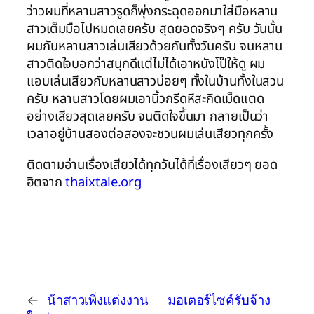
ว่าวผมที่หลานสาวรูดก็พุ่งกระฉุดออกมาใส่มือหลาน
สาวเต็มมือไปหมดเลยครับ สุดยอดจริงๆ ครับ วันนั้น
ผมกับหลานสาวเล่นเสียวด้วยกันทั้งวันครับ จนหลาน
สาวติดใจบอกว่าสนุกดีแต่ไม่ได้เอาหนังโป๊ให้ดู ผม
แอบเล่นเสียวกับหลานสาวบ่อยๆ ทั้งในบ้านทั้งในสวน
ครับ หลานสาวโดยผมเอานิ้วกรีดหีสะกิดเม็ดแตด
อย่างเสียวสุดเลยครับ จนติดใจขึ้นมา กลายเป็นว่า
เวลาอยู่บ้านสองต่อสองจะชวนผมเล่นเสียวทุกครั้ง
ติดตามอ่านเรื่องเสียวได้ทุกวันได้ที่เรื่องเสียวๆ ยอด
ฮิตจาก
thaixtale.org
←
น้าสาวเพิ่งแต่งงาน
มอเตอร์ไซค์รับจ้าง