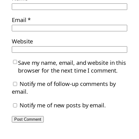
Email
*
Website
Save my name, email, and website in this
browser for the next time I comment.
Notify me of follow-up comments by
email.
Notify me of new posts by email.