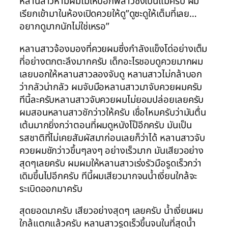
หลานสาวห้ามผมไม่ให้บอกพี่สาวซึ่งเป็นแม่ครับ ผม
เรียกเข้ามาในห้องเปิดควยให้ดู”ดูซะดูให้เต็มที่เลย…
อยากดูมากนักไม่ใช่เหรอ”
หลานสาวจ้องมองที่ควยผมซึ่งกำลังแข็งโด่อย่างเต็ม
ที่อย่างตกตะลึงมากครับ เด็กอะไรชอบดูควยมากผม
เลยบอกให้หลานสาวลองจับดู หลานสาวไม่กล้าบอก
ว่ากลัวน่ากลัว ผมจับมือหลานสาวมาจับควยผมครับ
ทีนี้ละครับหลานสาวจับควยผมไม่ยอมปล่อยเลยครับ
ผมสอนหลานสาวชักว่าวให้ครับ เชื่อไหมครับว่ามันตื่น
เต้นมากยิ่งกว่าตอนที่ผมดูหนังโป๊อีกครับ มันเป็น
รสชาติที่ไม่เคยสัมผัสมาก่อนเลยก็ว่าได้ หลานสาวจับ
ควยผมชักว่าวขึ้นๆลงๆ อย่างเร็วมาก มันเสียวอย่าง
สุดๆเลยครับ ผมผมให้หลานสาวเร่งรัวมือรูดเร็วกว่า
เดิมขึ้นไปอีกครับ ทีนี้ผมเสียวมากจนน้ำเงี่ยนใกล้จะ
ระเบิดออกมาครับ
สุดยอดมาครับ เสียวอย่างสุดๆ เลยครับ น้ำเงี่ยนผม
ใกล้แตกแล้วครับ หลานสาวรูดเร็วขึ้นจนในที่สุดน้ำ