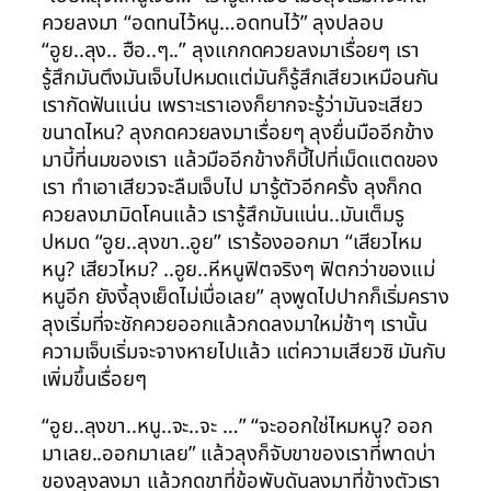
ควยลงมา “อดทนไว้หนู…อดทนไว้” ลุงปลอบ
“อูย..ลุง.. ฮือ..ๆ..” ลุงแกกดควยลงมาเรื่อยๆ เรา
รู้สึกมันตึงมันเจ็บไปหมดแต่มันก็รู้สึกเสียวเหมือนกัน
เรากัดฟันแน่น เพราะเราเองก็ยากจะรู้ว่ามันจะเสียว
ขนาดไหน? ลุงกดควยลงมาเรื่อยๆ ลุงยื่นมืออีกข้าง
มาบี้ที่นมของเรา แล้วมืออีกข้างก็บี้ไปที่เม็ดแตดของ
เรา ทำเอาเสียวจะลืมเจ็บไป มารู้ตัวอีกครั้ง ลุงก็กด
ควยลงมามิดโคนแล้ว เรารู้สึกมันแน่น..มันเต็มรู
ปหมด “อูย..ลุงขา..อูย” เราร้องออกมา “เสียวไหม
หนู? เสียวไหม? ..อูย..หีหนูฟิตจริงๆ ฟิตกว่าของแม่
หนูอีก ยังงี้ลุงเย็ดไม่เบื่อเลย” ลุงพูดไปปากก็เริ่มคราง
ลุงเริ่มที่จะชักควยออกแล้วกดลงมาใหม่ช้าๆ เรานั้น
ความเจ็บเริ่มจะจางหายไปแล้ว แต่ความเสียวซิ มันกับ
เพิ่มขึ้นเรื่อยๆ
“อูย..ลุงขา..หนู..จะ..จะ …” “จะออกใช่ไหมหนู? ออก
มาเลย..ออกมาเลย” แล้วลุงก็จับขาของเราที่พาดบ่า
ของลุงลงมา แล้วกดขาที่ข้อพับดันลงมาที่ข้างตัวเรา