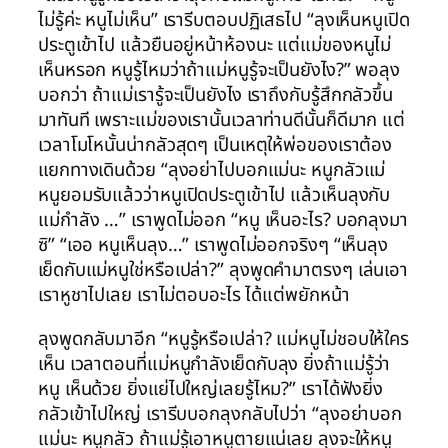
ไม่รู้ค่ะ หนูไม่เห็น” เรารีบตอบปฏิเสธไป “ลุงเห็นหนูเปิด
ประตูเข้าไป แล้วยืนอยู่หน้าห้องนะ แต่แม่ของหนูไม่
เห็นหรอก หนูรู้ไหมว่าถ้าแม่หนูรู้จะเป็นยังไง?” พอลุง
บอกว่า ถ้าแม่เรารู้จะเป็นยังไง เราถึงกับรู้สึกกลัวขึ้น
มาทันที เพราะแม่ของเรานั้นเวลาท่านดีนั้นก็ดีมาก แต่
เวลาโมโหนั้นน่ากลัวสุดๆ เป็นเหตุให้พ่อของเราต้อง
แยกทางเดินด้วย “ลุงอย่าไปบอกแม่นะ หนูกลัวแม่
หนูยอมรับแล้วว่าหนูเปิดประตูเข้าไป แล้วเห็นลุงกับ
แม่กำลัง …” เราพูดไม่ออก “หนู เห็นอะไร? บอกลุงมา
ซิ” “เออ หนูเห็นลุง…” เราพูดไม่ออกจริงๆ “เห็นลุง
เย็ดกับแม่หนูใช่หรือเปล่า?” ลุงพูดคำมาตรงๆ เล่นเอา
เราหูชาไปเลย เราไม่ตอบอะไร ได้แต่พยักหน้า
ลุงพูดกลับมาอีก “หนูรู้หรือเปล่า? แม่หนูไม่ชอบให้ใคร
เห็น เวลาตอนที่แม่หนูกำลังเย็ดกับลุง ยิ่งถ้าแม่รู้ว่า
หนู เห็นด้วย ยิ่งแย่ไปใหญ่เลยรู้ไหม?” เราได้ฟังยิ่ง
กลัวเข้าไปใหญ่ เรารีบบอกลุงกลับไปว่า “ลุงอย่าบอก
แม่นะ หนูกลัว ถ้าแม่รู้เอาหนูตายแน่เลย ลุงจะให้หนู