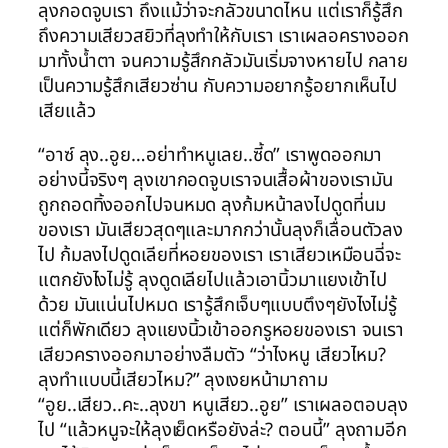
ลุงกอดจูบเรา ถึงแม้ว่าจะกลัวขนาดไหน แต่เราก็รู้สึก
ถึงความเสียวสยิวที่ลุงทำให้กับเรา เราเผลอครางออก
มาทั้งน้ำตา จนความรู้สึกกลัวมันเริ่มจางหายไป กลาย
เป็นความรู้สึกเสียวซ่าน กับความอยากรู้อยากเห็นไป
เสียแล้ว
“อาซ์ ลุง..อูย…อย่าทำหนูเลย..ซี้ด” เราพูดออกมา
อย่างนี้จริงๆ ลุงเขากอดจูบเราจนเสื้อผ้าของเรามัน
ถูกถอดทิ้งออกไปจนหมด ลุงก้มหน้าลงไปดูดที่นม
ของเรา มันเสียวสุดๆและมากกว่านั้นลุงก็เลื่อนตัวลง
ไป ก้มลงไปดูดเลียที่หอยของเรา เราเสียวเหมือนฉี่จะ
แตกยังไงไม่รู้ ลุงดูดเลียไปแล้วเอานิ้วมาแยงเข้าไป
ด้วย มันแน่นไปหมด เรารู้สึกเจ็บๆแบบตึงๆยังไงไม่รู้
แต่ก็พักเดียว ลุงแยงนิ้วเข้าออกรูหอยของเรา จนเรา
เสียวครางออกมาอย่างลืมตัว “ว่าไงหนู เสียวไหม?
ลุงทำแบบนี้เสียวไหม?” ลุงเงยหน้ามาถาม
“อูย..เสียว..คะ..ลุงขา หนูเสียว..อูย” เราเผลอตอบลุง
ไป “แล้วหนูจะให้ลุงเย็ดหรือยังล่ะ? ตอนนี้” ลุงถามอีก