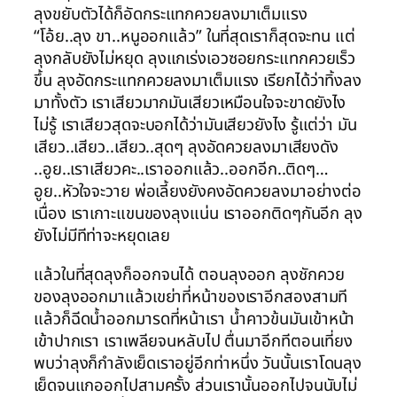
ลุงขยับตัวได้ก็อัดกระแทกควยลงมาเต็มแรง
“โอ้ย..ลุง ขา..หนูออกแล้ว” ในที่สุดเราก็สุดจะทน แต่
ลุงกลับยังไม่หยุด ลุงแกเร่งเอวซอยกระแทกควยเร็ว
ขึ้น ลุงอัดกระแทกควยลงมาเต็มแรง เรียกได้ว่าทิ้งลง
มาทั้งตัว เราเสียวมากมันเสียวเหมือนใจจะขาดยังไง
ไม่รู้ เราเสียวสุดจะบอกได้ว่ามันเสียวยังไง รู้แต่ว่า มัน
เสียว..เสียว..เสียว..สุดๆ ลุงอัดควยลงมาเสียงดัง
..อูย..เราเสียวคะ..เราออกแล้ว..ออกอีก..ติดๆ…
อูย..หัวใจจะวาย พ่อเลี้ยงยังคงอัดควยลงมาอย่างต่อ
เนื่อง เราเกาะแขนของลุงแน่น เราออกติดๆกันอีก ลุง
ยังไม่มีทีท่าจะหยุดเลย
แล้วในที่สุดลุงก็ออกจนได้ ตอนลุงออก ลุงชักควย
ของลุงออกมาแล้วเขย่าที่หน้าของเราอีกสองสามที
แล้วก็ฉีดน้ำออกมารดที่หน้าเรา น้ำคาวข้นมันเข้าหน้า
เข้าปากเรา เราเพลียจนหลับไป ตื่นมาอีกทีตอนเที่ยง
พบว่าลุงก็กำลังเย็ดเราอยู่อีกท่าหนึ่ง วันนั้นเราโดนลุง
เย็ดจนแกออกไปสามครั้ง ส่วนเรานั้นออกไปจนนับไม่