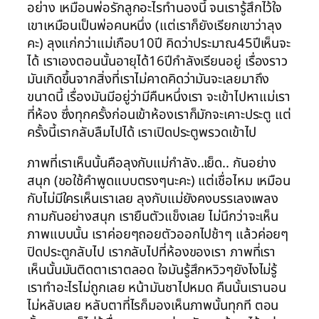
อย่าง เหมือนพ่อรักลูกอะไรทำนองนี้ จนเรารู้สึกไว้ใจ
เขาเหมือนเป็นพ่อคนหนึ่ง (แต่เราก็ยังเรียกเขาว่าลุง
คะ) ลุงแก่กว่าแม่เกือบ10ปี คิดว่าประมาณ45ปีเห็นจะ
ได้ เราเองตอนนั้นอายุได้16ปีกำลังเรียนอยู่ เรื่องราว
มันเกิดขึ้นจากสิ่งที่เราไม่คาดคิดว่ามันจะเลยมาถึง
ขนาดนี้ เรื่องมันมีอยู่ว่ามีคืนหนึ่งเรา จะเข้าไปหาแม่เรา
ที่ห้อง ซึ่งทุกครั้งก่อนเข้าห้องเราก็มักจะเคาะประตู แต่
ครั้งนี้เรากลับลืมไปได้ เราเปิดประตูพรวดเข้าไป
ภาพที่เราเห็นนั้นคือลุงกับแม่กำลัง..เย็ด.. กันอย่าง
สนุก (ขอใช้คำพูดแบบตรงๆนะคะ) แต่เชื่อไหม เหมือน
กับไม่มีใครเห็นเราเลย ลุงกับแม่ยังคงบรรเลงเพลง
กามกันอย่างสนุก เรายืนตัวแข็งเลย ไม่นึกว่าจะเห็น
ภาพแบบนั้น เราค่อยๆถอยตัวออกไปช้าๆ แล้วค่อยๆ
ปิดประตูกลับไป เรากลับไปที่ห้องของเรา ภาพที่เรา
เห็นนั้นมันติดตาเราตลอด ใจมันรู้สึกหวิวๆยังไงไม่รู้
เราทำอะไรไม่ถูกเลย หน้ามันชาไปหมด คืนนั้นเรานอน
ไม่หลับเลย หลับตาที่ไรก็มองเห็นภาพนั้นทุกที ตอน