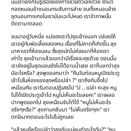
นั้นเราเองก็ไม่รู้เรื่องของการช่วยตัวเองด้วย ได้แต่
กอดหมอนข้างนอนกระสับการส่าย จนทั้งหมอนข้าง
ชุดนอนกางเกงในเรามันแฉะไปหมด เราจำภาพนั้น
ติดตามาตลอด
จนมาอยู่วันหนึ่ง แม่ของเราไปธุระข้างนอก ปล่อยให้
เราอยู่กับพ่อเลี้ยงสองคน เรื่องที่ไม่คาดก็เกิดขึ้น ลุง
มาหาเราที่ห้องนอน ซึ่งลุงมักไม่ค่อยมาที่ห้องเรา
เท่าไร ลุงเข้ามาแล้วบอกว่ามีเรื่องจะคุยด้วย ตอนนั้น
เรายังอยู่ในชุดนอนยังไม่ได้อาบน้ำเลย เราก็บอกว่าลุง
มีอะไรหรือ? ลุงพูดออกมาว่า “คืนวันก่อนหนูเปิดประตู
เข้าไปในห้องของลุงหรือเปล่า ?” เราถึงกับอึ้งไป
เหมือนกัน เรารีบตอบปฏิเสธไป “ป .. เปล่า คะลุง หนู
ไม่ได้เปิดประตูเข้าไป หนูไม่เห็นอะไรเลยคะ” เราเผลอ
ปากพูดออกไป ลุงเหมือนจับไต๋ได้ “หนูไม่เห็นอะไร
จริงๆหรือ?” ลุงถามกลับมา “ไม่เห็นจริงๆคะ” เรา
ตกใจมากตอบอะไรไปไม่ถูกเลย
“แล้วหนูรู้หรือเปล่าว่าลุงกับแม่หนูทำอะไรกัน?” “หนู