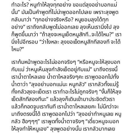
ทำอะไร? หนูทำให้ลุงทุกอย่าง ขอแต่ลุงอย่าบอกแม่
นั้น” มันเป็นคำพูดที่ไม่น่าพูดออกไปเลย เพราะลุงพูด
กลับมาว่า “ทุกอย่างจริงหรือ? หนูยอมลุงได้ทุก
อย่าง” เราถึงกลับพูดไม่ออกเลย ลุงเห็นเรานิ่งไป ลุง
ก็พูดขึ้นมาว่า “ถ้าลุงจะหนูเย็ดหนูสักที..จะได้ไหม?” เรา
นิ่งไปอีกรอบ “ว่าไงหละ ลุงขอเย็ดหนูสักทีสองที จะได้
ไหม?”
เราก้มหน้าพูดอะไรไม่ออกจริงๆ “หรือหนูจะให้ลุงบอก
กับแม่ ว่าหนูเห็นลุงกำลังเย็ดอยู่กับแม่” มาถึงตรงนี้
เราน้ำตาไหลเลย น้ำตาไหลจริงๆคะ เราพูดออกไปทั้ง
น้ำตาว่า “ลุงอย่าบอกแม่นะ หนูกลัว” เรากลัวทั้งแม่รู้
ทั้งกลัวลุงจะเย็ดเรา เราทำอะไรไม่ถูกจริงๆ “งั้นก็ให้ลุง
เย็ดสักทีสองทีนะ” แล้วลุงก็เดินเข้ามาประชิดตัวเรา
แล้วก็กอดจูบเราทันที เราน้ำตาไหลเลยคะ ไม่นึกว่าจะ
มาถึงตรงนี้ได้ เราพูดออกไปว่า “ลุงอย่าทำหนูเลย หนู
กลัว ฮือๆๆๆ” เราพูดทั้งน้ำตาจริงๆ “เดี๋ยวหนูจะบอก
ให้ลุงทำให้หนูเอง” ลุงพูดอย่างนั้น เรากลัวมากเลย