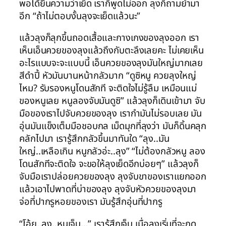
พอได้ยินความว่าเย็ด เราก็พูดไม่ออก ลุงก็ถามย้ำมา
อีก “ถ้าไม่ตอบงั้นลุงจะเย็ดแล้วนะ”
แล้วลุงก็ลุกขึ้นถอดเสื้อและกางเกงของลุงออก เรา
เห็นเอ็นควยของลุงแล้วถึงกับตะลึงเลยคะ ไม่เคยเห็น
อะไรแบบจะจะแบบนี้ เอ็นควยของลุงมันใหญ่มากเลย
สีดำปี้ หัวมันบานหน้ากลัวมาก “ดูซิหนู ควยลุงใหญ่
ไหม? รับรองหนูโดนสักที จะติดใจไม่รู้ลืม เหมือนแม่
ของหนูเลย หนูลองจับมันดูซิ” แล้วลุงก็เดินเข้ามา จับ
มือของเราไปจับควยของลุง เรากำมันไม่รอบเลย มัน
อุ่นมันแข็งเต็มมือชอบกล เม็ดมุกที่ลุงว่า มันก็ดิ้นคลุก
คลักไปมา เรารู้สึกกลัวขึ้นมาทันใด “ลุง..มัน
ใหญ่..เหลือเกิน หนูกลัวอ่ะ..ลุง” “ไม่ต้องกลัวหนู ลอง
โดนสักทีจะติดใจ จะขอให้ลุงเย็ดอีกบ่อยๆ” แล้วลุงก็
จับมือเราปล่อยควยของลุง ลุงจับขาของเราแยกออก
แล้วเอาไปพาดที่บ่าของลุง ลุงจับหัวควยของลุงมา
จ่อที่ปากรูหอยของเรา มันรู้สึกอุ่นที่ปากรู
“โอ้ย..ลุง..หนูเจ็บ…” เรารู้สึกเจ็บ เมื่อลุงเริ่มที่จะกด