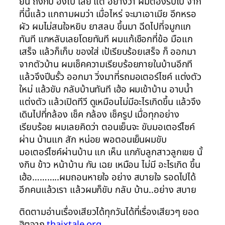
ยิน ถึงกับ อึ้งไป เลย แต่ อย่างว่า ผมต้องรีบไป จาก
ที่นี้แล้ว แกถามผมว่า เมื่อไหร่ จะมาเอาเมีย อีกหรอ
ผัว ผมไม่สนใจหยิบ ยาสลบ ขึ้นมา ฉีดไปที่จมูกแก
ทันที แกหลับเลยโดยทันที ผมแก้เชือกที่ข้อ มือแก
เสร็จ แล้วก็เก็บ ของใส่ เป้เรียบร้อยเสร็จ ก็ ออกมา
จากตัวบ้าน ผมเช็คความเรียบร้อยภายในบ้านอีกที
แล้วจึงปีนรั้ว ออกมา วิ่งมาที่รถมอเตอร์ไซค์ แต่งตัว
ใหม่ แล้วขับ กลับบ้านทันที เฮ้อ ผมเข้าบ้าน อาบน้ำ
แต่งตัว แล้วเปิดทีวี ดูเหมือนไม่มีอะไรเกิดขึ้น แล้วจึง
เดินไปที่กล้อง เช็ค กล้อง เช็ครูป เมื่อทุกอย่าง
เรียบร้อย ผมเลยคิดว่า ตอนเย็นจะ ขับมอเตอร์ไซค์
ผ่าน บ้านแก สัก หน่อย พอตอนเย็นผมขับ
มอเตอร์ไซค์ผ่านบ้าน แก เห็น แกกับลูกสาวลูกเขย นั้
งกิน ข้าว หน้าบ้าน กัน เฉย เหมือน ไม่มี อะไรเกิด ขึ้น
เฮ้อ………..ผมถอนหายใจ อย่าง สบายใจ รอดไปได้
อีกคนแล้วเรา แล้วผมก็ขับ กลับ บ้าน..อย่าง สบาย
ติดตามอ่านเรื่องเสียวได้ทุกวันได้ที่เรื่องเสียวๆ ยอด
ฮิตจาก
thaixtale.org