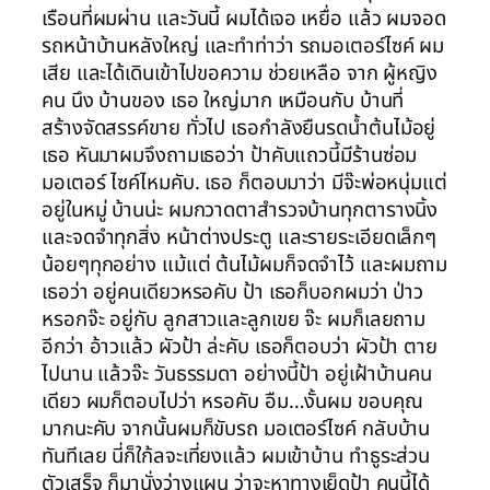
เรือนที่ผมผ่าน และวันนี้ ผมได้เจอ เหยื่อ แล้ว ผมจอด
รถหน้าบ้านหลังใหญ่ และทำท่าว่า รถมอเตอร์ไซค์ ผม
เสีย และได้เดินเข้าไปขอความ ช่วยเหลือ จาก ผู้หญิง
คน นึง บ้านของ เธอ ใหญ่มาก เหมือนกับ บ้านที่
สร้างจัดสรรค์ขาย ทั่วไป เธอกำลังยืนรดน้ำต้นไม้อยู่
เธอ หันมาผมจึงถามเธอว่า ป้าคับแถวนี้มีร้านซ่อม
มอเตอร์ ไซค์ไหมคับ. เธอ ก็ตอบมาว่า มีจ๊ะพ่อหนุ่มแต่
อยู่ในหมู่ บ้านน่ะ ผมกวาดตาสำรวจบ้านทุกตารางนิ้ง
และจดจำทุกสิ่ง หน้าต่างประตู และรายระเอียดเล็กๆ
น้อยๆทุกอย่าง แม้แต่ ต้นไม้ผมก็จดจำไว้ และผมถาม
เธอว่า อยู่คนเดียวหรอคับ ป้า เธอก็บอกผมว่า ป่าว
หรอกจ๊ะ อยู่กับ ลูกสาวและลูกเขย จ๊ะ ผมก็เลยถาม
อีกว่า อ้าวแล้ว ผัวป้า ล่ะคับ เธอก็ตอบว่า ผัวป้า ตาย
ไปนาน แล้วจ๊ะ วันธรรมดา อย่างนี้ป้า อยู่เฝ้าบ้านคน
เดียว ผมก็ตอบไปว่า หรอคับ อืม…งั้นผม ขอบคุณ
มากนะคับ จากนั้นผมก็ขับรถ มอเตอร์ไซค์ กลับบ้าน
ทันทีเลย นี่ก็ใก้ลจะเที่ยงแล้ว ผมเข้าบ้าน ทำธูระส่วน
ตัวเสร็จ ก็มานั่งว่างแผน ว่าจะหาทางเย็ดป้า คนนี้ได้