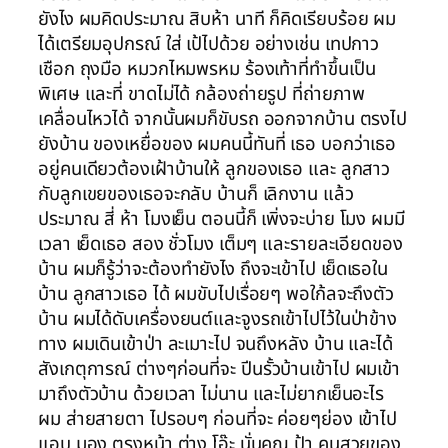
ยังไง ผมคิดประมาณ สิบห้า นาที ก็คิดเรียบร้อย ผม
ได้เตรียมอุปกรณ์ ใส่ เป้ไปด้วย อย่างเช่น เทปกาว
เชือก ถุงมือ หมวกไหมพรหม ร้องเท้าที่ทำขึ้นเป็น
พิเศษ และที่ ขาดไม่ได้ กล้องถ่ายรูป ที่ถ่ายภาพ
เคลื่อนไหวได้ จากนั้นผมก็ขับรถ ออกจากบ้าน ตรงไป
ยังบ้าน ของเหยื่อของ ผมคนนี้ทันที่ เธอ บอกว่าเธอ
อยู่คนเดียวต้องเฝ้าบ้านให้ ลูกของเธอ และ ลูกสาว
กับลูกเขยของเธอจะกลับ บ้านก็ เลิกงาน แล้ว
ประมาณ สี่ ห้า โมงเย็น ตอนนี้ก็ เพิ่งจะบ่าย โมง ผมมี
เวลา เย็ดเธอ สอง ชั่วโมง เต็มๆ และรายละเอียดของ
บ้าน ผมก็รู้ว่าจะต้องทำยังไง ถึงจะเข้าไป เย็ดเธอใน
บ้าน ลูกสาวเธอ ได้ ผมขับไปเรื่อยๆ พอใก้ลจะถึงตัว
บ้าน ผมได้ดับเครื่องยนต์และจูงรถเข้าไปไว้ในป่าข้าง
ทาง ผมเดินเข้าป่า ละเมาะไป จนถึงหลัง บ้าน และได้
สังเกตุการณ์ ต่างๆก่อนที่จะ ปีนรั้วบ้านเข้าไป ผมเข้า
มาถึงตัวบ้าน ด้วยเวลา ไม่นาน และไม่ยากเย็นอะไร
ผม ส่ายสายตา ไปรอบๆ ก่อนที่จะ ค่อยๆย่อง เข้าไป
แอบ มอง ตรงหน้า ต่าง โอ๊ะ นั่นคุณ ป้า คนสวยของ