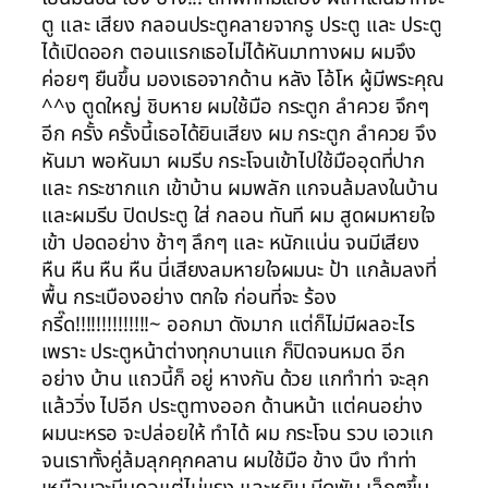
ตู และ เสียง กลอนประตูคลายจากรู ประตู และ ประตู
ได้เปิดออก ตอนแรกเธอไม่ได้หันมาทางผม ผมจึง
ค่อยๆ ยืนขึ้น มองเธอจากด้าน หลัง โอ้โห ผู้มีพระคุณ
^^ง ตูดใหญ่ ชิบหาย ผมใช้มือ กระตูก ลำควย จึกๆ
อีก ครั้ง ครั้งนี้เธอได้ยินเสียง ผม กระตูก ลำควย จึง
หันมา พอหันมา ผมรีบ กระโจนเข้าไปใช้มืออุดที่ปาก
และ กระชากแก เข้าบ้าน ผมพลัก แกจนล้มลงในบ้าน
และผมรีบ ปิดประตู ใส่ กลอน ทันที ผม สูดผมหายใจ
เข้า ปอดอย่าง ช้าๆ ลึกๆ และ หนักแน่น จนมีเสียง
หืน หืน หืน หืน นี่เสียงลมหายใจผมนะ ป้า แกล้มลงที่
พื้น กระเบืองอย่าง ตกใจ ก่อนที่จะ ร้อง
กรี๊ด!!!!!!!!!!!!!!~ ออกมา ดังมาก แต่ก็ไม่มีผลอะไร
เพราะ ประตูหน้าต่างทุกบานแก ก็ปิดจนหมด อีก
อย่าง บ้าน แถวนี้ก็ อยู่ หางกัน ด้วย แกทำท่า จะลุก
แล้ววิ่ง ไปอีก ประตูทางออก ด้านหน้า แต่คนอย่าง
ผมนะหรอ จะปล่อยให้ ทำได้ ผม กระโจน รวบ เอวแก
จนเราทั้งคู่ล้มลุกคุกคลาน ผมใช้มือ ข้าง นึง ทำท่า
เหมือนจะบีบคอแต่ไม่แรง และหยิบ มีดพับ เล็กๆขึ้น