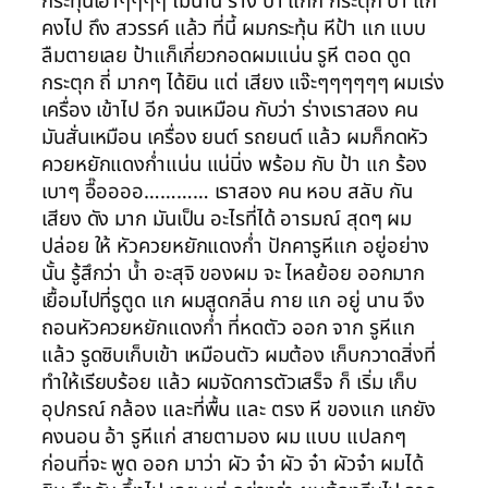
กระทุ้นเอาๆๆๆๆ ไม่นาน ร่าง ป้า แกก็ กระตุก ป้า แก
คงไป ถึง สวรรค์ แล้ว ที่นี้ ผมกระทุ้น หีป้า แก แบบ
ลืมตายเลย ป้าแก็เกี่ยวกอดผมแน่น รูหี ตอด ดูด
กระตุก ถี่ มากๆ ได้ยิน แต่ เสียง แจ๊ะๆๆๆๆๆๆ ผมเร่ง
เครื่อง เข้าไป อีก จนเหมือน กับว่า ร่างเราสอง คน
มันสั่นเหมือน เครื่อง ยนต์ รถยนต์ แล้ว ผมก็กดหัว
ควยหยักแดงก่ำแน่น แน่นิ่ง พร้อม กับ ป้า แก ร้อง
เบาๆ อื๊ออออ………… เราสอง คน หอบ สลับ กัน
เสียง ดัง มาก มันเป็น อะไรที่ได้ อารมณ์ สุดๆ ผม
ปล่อย ให้ หัวควยหยักแดงก่ำ ปักคารูหีแก อยู่อย่าง
นั้น รู้สึกว่า น้ำ อะสุจิ ของผม จะ ไหลย้อย ออกมาก
เยื้อมไปที่รูตูด แก ผมสูดกลิ่น กาย แก อยู่ นาน จึง
ถอนหัวควยหยักแดงก่ำ ที่หดตัว ออก จาก รูหีแก
แล้ว รูดซิบเก็บเข้า เหมือนตัว ผมต้อง เก็บกวาดสิ่งที่
ทำให้เรียบร้อย แล้ว ผมจัดการตัวเสร็จ ก็ เริ่ม เก็บ
อุปกรณ์ กล้อง และที่พื้น และ ตรง หี ของแก แกยัง
คงนอน อ้า รูหีแก่ สายตามอง ผม แบบ แปลกๆ
ก่อนที่จะ พูด ออก มาว่า ผัว จ๋า ผัว จ๋า ผัวจ๋า ผมได้