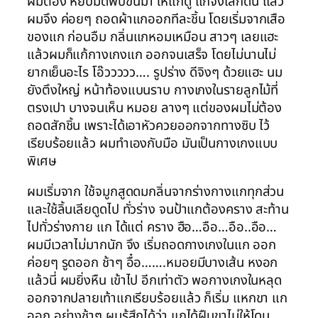
ผมต้อง หยิบมีดพับขึ้นมา ให้แกดู แกจังเลิกดิ่น แล้ว
ผมจึง ค่อยๆ ถอดผ้าแกออกทีละชิ้น โดยเริ่มจากเสือ
ของแก ก่อนอืม กลิ่นแกหอมเหมือน สาวๆ เลยแฮะ
แล้วผมก็แก้กางเกงแก ออกจนเสร็จ โดยไม่นานไม่
ยากเย็นอะไร โอ๊ววววว…. รูปร่าง ดีจิงๆ ด้วยแฮะ นม
ยังตึงใหญ่ หน้าท้องแบนราบ กางเกงในรายลูกไม้ที่
ตรงเปา บางจนเห็น หมอย ลางๆ แต่ของผมไม่ต้อง
ถอดสักชิ้น เพราะได้เอาหัวควยออกจากทางซิบ ไว้
เรียบร้อยแล้ว ผมทำเองกับมือ มันเป็นกางเกงแบบ
พิเศษ
ผมเริ่มจาก ใช้จมูกสูดดมกลิ่นจากร่างกางแกทุกส่วน
และใช้ลิ้นเลียดูดไป ทั่วร่าง จนป้าแกต้องคราง สะท้าน
ไปทั่วร่างกาย แก ได้แต่ คราง ฮือ…อือ…อือ..อือ…
ผมมีเวลาไม่มากนัก จึง เริ่มถอดกางเกงในแก ออก
ค่อยๆ รูดออก ช้าๆ อื๋อ…….หมอยมีบางเส้น หงอก
แล้วนี่ ผมยิ่งหืน เข้าไป อีกเท่าตัว พอกางเกงในหลุด
ออกจากปลายเท้าแกเรียบร้อยแล้ว ก็เริ่ม แหกขา แก
ออก อย่างช้าๆ ผมรู้สึกได้ว่า แกได้ฝืนขาไม่ให้โดน