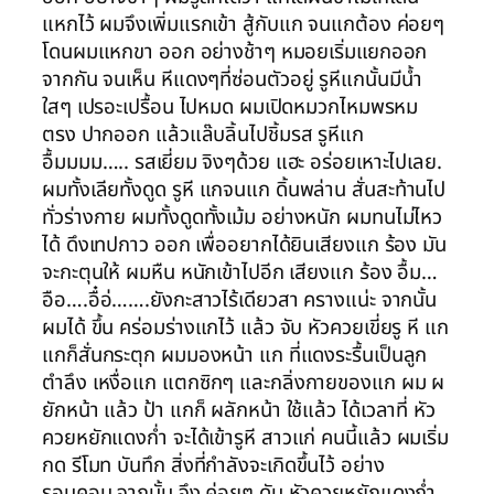
แหกไว้ ผมจึงเพิ่มแรกเข้า สู้กับแก จนแกต้อง ค่อยๆ
โดนผมแหกขา ออก อย่างช้าๆ หมอยเริ่มแยกออก
จากกัน จนเห็น หีแดงๆที่ซ่อนตัวอยู่ รูหีแกนั้นมีน้ำ
ใสๆ เปรอะเปรื้อน ไปหมด ผมเปิดหมวกไหมพรหม
ตรง ปากออก แล้วแล๊บลิ้นไปชิ้มรส รูหีแก
อื้มมมม….. รสเยี่ยม จิงๆด้วย แฮะ อร่อยเหาะไปเลย.
ผมทั้งเลียทั้งดูด รูหี แกจนแก ดิ้นพล่าน สั่นสะท้านไป
ทั่วร่างกาย ผมทั้งดูดทั้งเม้ม อย่างหนัก ผมทนไม่ไหว
ได้ ดึงเทปกาว ออก เพื่ออยากได้ยินเสียงแก ร้อง มัน
จะกะตุนให้ ผมหืน หนักเข้าไปอีก เสียงแก ร้อง อื้ม…
อือ….อื๋อ่…….ยังกะสาวไร้เดียวสา ครางแน่ะ จากนั้น
ผมได้ ขึ้น คร่อมร่างแกไว้ แล้ว จับ หัวควยเขี่ยรู หี แก
แกก็สั่นกระตุก ผมมองหน้า แก ที่แดงระรื้นเป็นลูก
ตำลึง เหงื่อแก แตกซิกๆ และกลิ่งกายของแก ผม ผ
ยักหน้า แล้ว ป้า แกก็ ผลักหน้า ใช้แล้ว ได้เวลาที่ หัว
ควยหยักแดงก่ำ จะได้เข้ารูหี สาวแก่ คนนี้แล้ว ผมเริ่ม
กด รีโมท บันทึก สิ่งที่กำลังจะเกิดขึ้นไว้ อย่าง
รอบคอบ จากนั้น จึง ค่อยๆ ดัน หัวควยหยักแดงก่ำ