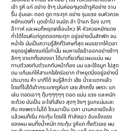
เข้า รูหี แก่ อย่าง ช้าๆ มันค่อยๆมุดเข้ารูหีอย่าง ราบ
รื้น อุ่นและ ตอด ดูด กระตุก อย่าง รุนแรง จนหัวควย
หยักแดงก่ำ มุดเข้าไป จนมิด ลำ ป้าแก ร้อง เบาๆ
อ๊าาาห์ และผมก็หยุดเคลื่อนไหว ให้ หัวควยหยักแดง
ก่ำได้โดนหีแก่ดูดตอดกระตุก อยู่อย่างนั้นสักพัก จน
หน่ำใจ มันเป็นความรู้สึกที่วิเศษที่สุด ผมอยากให้เวลา
หยุดอยู่เพียงแค่นี้เท่านั้น ผมหายใจเข้าออกอย่างช้าๆ
ลึกๆ ขาแกทั้งสองขา ได้มาเกี่ยวที่เอวผมแน่น ผม
ทาบตัวลงทับตัวแกทับหน้าท้อง นม และใช้จมูก ไปสูด
ดม แก้มแก่ให้สาแกใจใคร่อยาก ทำหยุดนิ่งอยู่อย่างนี้
ประมาณ ห้า นาทีได้ จนรู้สึกว่า เฮ้ย น้ำจะแตกแล้ว
โดยที่ไม่ได้เด้ากระแทกรูหีแก เลย สักครั้ง เพราะ แก
เล่น ตอดเอาๆ ดุ๊บๆๆๆๆๆ ตอด แน่น แรง และหนัก
ซะด้วย มันเป็น อะไรที่เสียว สุดๆ จิงๆ รูแกแน่นและ
คับ คงเพราะไม่ได้ โดนมาเป็น เวลา นานหลายปีแล้ว
แล้วผมก็เริ่ม กระทุ้น โดยใช้ กำลังเอว อันแข็งแรง
ของผม ผมทิ้งน้ำหนัก กระทุ้น รูหีแก ทั้งตัวเลย ผม