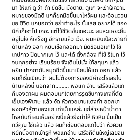
มา ให้แก่ ดู ว่า ถ้า ขัดขืน มึงตาย. ดูแก จะเข้าใจความ
หมายของมีดดี แกก็ยกมือขึ้นมาไหว้ผม และอ้อนวอน
ขอ ชีวิต แกบอกว่า อย่าทำอะไร ชั้นเลย อยากได้ ของ
มีค่าก็เอาไป เถอะ แต่ไว้ชีวิตชั้นเถอะนะ ผมสะแหยะยิ้ม
อยู่ในใจ หึเสร็จกู อีกรายแล้ว เว้ย. ผมหยิบเป้สะพายที่
ด้านหลัง ออก หยิบเชือกออกมา มัดข้อมือแกไว้ ใช้
เทปกาว ปิดปากแก ไว้ และได้ ตั้งกล้อง ที่ใช้ รีโมท ไว้
จนทุกอย่าง เรียบร้อย จังเดินไปนั่ง ใก้ลๆแก แล้ว
หยิบ ปากกากับสมุดฉีดขึ้นมาเขียนให้แก ออก แล้ว
ผมก็เริ่มเขียนว่า ผมไม่ต้องการของมีค่าอะไรเลยใน
บ้านหลังนี้ นอกจาก……… พอแก อ่าน เสร็จแล้วแก
ก็มองตาผม ผมตอบแกโดยการรูดซิบกางเกงที่ตัด
เย็บเองพิเศษ แล้ว งัด หัวควยบานแดงก่ำ ออกมา
ผงกหัวสู้ตาของแก เท่านั้นแหล่ะ แก่ส่ายหน้าน้ำตา
ไหลทันที ผมเห็นอย่างนี้แล้วยิ่งทำให้ หิวหืน ขึ้นเป็น
ทวีคูณ ใช่แล้ว แล้ว ผมก็เขียนตอบแกไปว่า หัวควย
หยักนี้อยากเข้ารูหี พอแกอ่าน เสร็จก็ดิ่นใหญ่เลยจน