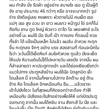
ผม กำลัง นั่ง รีดผ้า อยู่อย่าง สบายใจ เธอ ดู เป็นผู้ดี
จัง อายุ ประมาณ 46 กว่าๆ หรือ อาจจะมากกว่า รูป
ร่าง ยังดีอยู่เลย คงเพราะ ผัวตายไม่มี คนเย็ด เธอ
แน่ๆ เธอ สูง อวบ ขา ยาว ผมยาว หน้ารูป ไข่ อกก็ไม่
ถึงกับ ยาน ตูด ใหญ่ ผิวขาว ตาโต โอ เพอเฟกซ์ อะไร
อย่างงี้ นะ ผมใช้ มือ จับที่ เป้า กางเกง ที่ตอนนี้ ควย
ทั้งลำ ได้ แข็งเป็นเหล็ก ไปแล้ว ผมจับ ลำควย กะตุก
ขึ้น กะตุกลง จึกๆ อย่าง แรง สองสามที่ ก่อนจะนึกใน
ใจว่า วะวันนี้ได้เย็ดหีแก่ สมใจหัวควย กูแล้ว มึงจะเย็ด
ให้แม่ง หีบานเดินไม่ได้ไปหลายวัน เลยมึง จากนั้น ผม
ก็ส่ายสายตา หาประตูทางเข้า และได้ย่องเงียบยิ่งกว่า
แมวไปทาง ประตูหลังบ้าน ผมใช้มือ บิดลูกบิด เอ๊ะ
โดนล็อค นี้ จากนั้นก็คลานไปทาง อีกด้าน อยู่ ด้าน
ข้าง หือ โดนล็อค อีกเหมือนกัน อืม…..แล้วเราจะ
เข้าไปยังไงวะ ในที่สุดผมก็คิดออกว่าจะต้อง ทำให้
เหมือนกับ มีเสียงอะไรสักอย่างเพื่อให้หี แก่เปิดประตู
ออกมาดู จากนั้น ผมได้หยิบ จาน สังกะสี ใบ นึง และ
โยนมันขึ้น เป๊ง ป๊าง!!! สักพักก็มีเสียง ผีเท้าเดินมาที่จะ