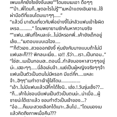
เพนแค้กยังไงยังงั้นเลย””โดมชมเมเอา ดื้อๆๆ
“”บ้า..พี่โดมก็..พูดอะไรไม่รู้””เมหน้าแดงเขินอาย..ใช้
ผ่ามือตีที่แขนโดมเบาๆๆ…..”
“แล้วนี่ มาเดินเที่ยวกับพี่อย่างงี้ไม่กลัวแฟนเข้าใจผิด
เหรอ……….” โดมพยายามซักค้นหาความจริง
“”แฟน..เฟินที่ไหนละจ่ะ..ไม่มีหรอกพี่..เค้ายังเด็กอยู่
เล้ย…”เมตอบแบบเฉไฉง….
“”ก็ตัวเอง..สวยออกยังงี้ หุ่นยังกับนางแบบถ้าไม่มี
แฟนละก็??? พิกลนะเนี่ย.. เอ!! .รึว่า…เรา..เป็นทอม..”
“ใช่ฮะ..เมเป็นทอมฮะ..ตอนนี้..กำลังมองหาสาวๆๆอยู่
น่ะ..เฮอะๆๆ…..นี่ล้อเล่นจ้า..เมย์เป็นผู้หญิงจริงๆๆจ้า
แฟนเป็นตัวเป็นตนไม่มีหรอก มีแต่กิ้ก….แหละ
จ้า..ฮิๆๆ”เมทำตาเจ้าชู้ใส่โดม……………
“เอ้า..ไม่มีแฟนแล้วมีกิ้กได้ไงนิ.. เฮ่อ.!.วันรุ่นเซ็ง??…
“ก็…เค้าไม่ชอบมีแฟนเป็นตัวเป็นตนน่ะ..น่าเบื่อ…ผู้
ชายน่ะได้เราแล้ว ชอบทำตัวเป็นเจ้าของ…?
“อ๋อ….ก็เมนะสวยเลือกได้เนาะ..ลืมไป…”โดมมองเม
แล้วคิดถึงภาพเมื่อคืน???