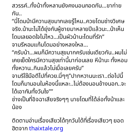
สวรรค์..ทั้งน้าทั้งหลานยังคงนอนกอดกัน…ขาก่าย
กัน..
“นี่โดมน้ามีความสุขมากเลยรู้ไหม..ควยโดมช่างวิเศษ
จริง.น้านะไม่ได้ยุ่งกับผู้ชายมาหลายปีแล้วนะ..น้าเห็น
โดมเลยอดใจไม่ไหว…เป็นผัวน้านะโดมที่รัก”
จามรีหอมแก้มโดมอย่างหลงใหล…
“ครับน้า…ผมก็มีความสุขมากครับเช่นเดียวกัน..ผมไม่
เคยเย็ดใครมีความสุขเท่านี้มาก่อนเลย หีน้านะ ทั้งหอม
ทั้งหวาน..กินแล้วไม่เบื่อเลยครับ”
จามรีใช้มือตีไปที่ควย.นี่ๆๆ”ปากหวานนะเรา..ต่อไปนี้
โดมก็มานอนในห้องนี้แหละ..ไม่ต้องนอนข้างนอก..จะ
ได้เอากันทั้งวันไง””
ช่างเป็นที่อิจฉาเสียจริงๆๆ นายโดมที่ได้ล่อทั้งน้าและ
น้อง
ติดตามอ่านเรื่องเสียวได้ทุกวันได้ที่เรื่องเสียวๆ ยอด
ฮิตจาก
thaixtale.org