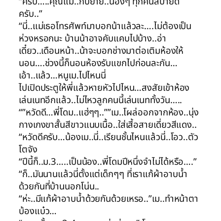
“ครับ…..คุณแม่..กับยาย..น้องๆ ทุกคนสบายดี
ครับ..”
“นี่..แม่เธอโทรศัพท์มาบอกน้าแล้วละ….ไม่ต้องเป็น
ห่วงหรอกนะ บ้านน้าอาจคับแคบไปบ้าง..อ่า
เดี๋ยว..เดือนหน้า..น้าจะบอกช่างมาต่อเติมห้องให้
นอน….ช่วงนี้ก็นอนห้องรับแขกไปก่อนละกัน…
เอ้า..แล้ว…หนูเม.ไปไหนนี่
ไปเปิดประตูให้พี่แล้วหายหัวไปไหน…สงสัยเข้าห้อง
เล่นเนทอีกแล้ว..ไม่ไหวลูกคนนี้เล่นเนททั้งวัน…..
“”หวัดดี…พี่โดม..แฮ่ๆๆ..””เม..โผล่ออกจากห้อง..นุ่ง
กางเกงขาสั้นสีขาวแนบเนื้อ..ใส่เสี้อสายเดี่ยวสีแดง..
“หวัดดีครับ…น้องเม..นี่..เรียนชั้นไหนแล้วนี่..โอว..ตัว
โตจัง
“ปีนี้ก็..ม.3…..เป็นน้อง..พี่โดมปีหนึ่งจำไม่ได้หรือ….”
“ก็..มันนานแล้วนี่ตั้งแต่เด็กๆๆ ที่เราแก้ผ้าอาบน้ำ
ด้วยกันที่บ้านนอกโน่น..
“ห่ะ..มีแก้ผ้าอาบน้ำด้วยกันด้วยเหรอ..”เม..ทำหน้าตา
บ้องแบ๋ว…