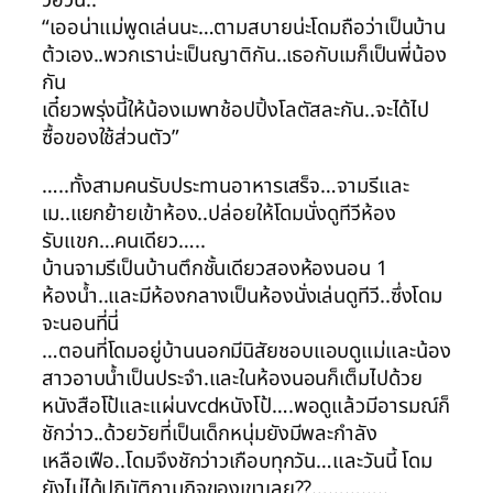
วอ้วน..”
“เออน่าแม่พูดเล่นนะ…ตามสบายน่ะโดมถือว่าเป็นบ้าน
ต้วเอง..พวกเราน่ะเป็นญาติกัน..เธอกับเมก็เป็นพี่น้อง
กัน
เดี๋ยวพรุ่งนี้ให้น้องเมพาช้อปปิ้งโลตัสละกัน..จะได้ไป
ซื้อของใช้ส่วนตัว”
…..ทั้งสามคนรับประทานอาหารเสร็จ…จามรีและ
เม..แยกย้ายเข้าห้อง..ปล่อยให้โดมนั่งดูทีวีห้อง
รับแขก…คนเดียว…..
บ้านจามรีเป็นบ้านตึกชั้นเดียวสองห้องนอน 1
ห้องน้ำ..และมีห้องกลางเป็นห้องนั่งเล่นดูทีวี..ซึ่งโดม
จะนอนที่นี่
…ตอนที่โดมอยู่บ้านนอกมีนิสัยชอบแอบดูแม่และน้อง
สาวอาบน้ำเป็นประจำ.และในห้องนอนก็เต็มไปด้วย
หนังสือโป้และแผ่นvcdหนังโป้….พอดูแล้วมีอารมณ์ก็
ชักว่าว..ด้วยวัยที่เป็นเด็กหนุ่มยังมีพละกำลัง
เหลือเฟือ..โดมจึงชักว่าวเกือบทุกวัน…และวันนี้ โดม
ยังไม่ได้ปฏิบัติกามกิจของเขาเลย??…………..