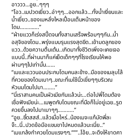
อาววว…อูย..ๆๆๆ
“โอว..เมปวดเยี่ยว..อ่าๆๆ…ออกแล้ว…ทั้งน้ำเงี่ยนและ
น้ำเยี่ยว..ของเมหลั่งไหลเปื้อนเต็มหน้าของ
โดม………….”
“ฝ่ายแววก็เร่งสปี้ดจนทั้งสามเสร็จพร้อมๆๆกัน..น้ำ
อสุจิของโดม..พรุ่งแบบรุนแรงสุดขีด..เข้ามดลูกของ
แวว..ด้วยความตื่นเต้น..เกิดมาทั้งชีวิตเพิ่งจะเคยเจอ
แบบนี้..ที่ผ่านมาก็แค่เย็ดเด็กๆๆที่โรงเรียนให้พอ
ผ่านๆๆไปเท่านั้น……
“เมและแววนอนประกบโดมคนละข้าง..มือของเมลุบไล้
ที่ควยของโดมเบาๆ..ขณะที่เมใช้นิ้วเขี่ยๆๆบริเวณ
หัวนมโดมไปมา……..”
“นี่เราสามคนเป็นผัวเมียกันแล้วน่ะ…ต่อไปพี่โดมต้อง
เชื่อฟังเมียน่ะ…เมพูดกับโดมขณะที่มือก็ไม่อยู่เฉย..รูด
ควยขึ้นลงไปมาเบาๆๆ………..”
“อูย..ซี้ดสสส์..แล้วเมื่อไหร่..น้องเมจะแก้มัดพี่ละ
จ๊ะ..นี่..ปวดข้อมือแขนขาไปหมดแล้วนะเนี่ย..”
“เมแกล้งกำควยโดมแรงๆๆ.”””..โอ้ย..จะดึงให้ขาดคา