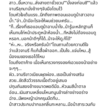
สาว..ยิ้มหวาน..ส่งสายตายั่วยวน””นั่งลงก่อนซิ””แล้ว
จามรีลุกมานั่งข้างๆจับมือโดมไว้
โดมหัวใจเต้นแรง..นึกถึงภาพตอนแอบดูน้าสาวอาบ
น้ำ.”อ่า..น้ามีอะไรจะให้ผมช่วยนะครับ…
“ก็..เรื่องที่เธอแอบดูน้าอาบน้ำไง..น้ารู้นะหลักฐานก็
เห็นทนโท่หน้าประตูหน้าห้องน้ำ…ทีหลังไม่ต้องแอบดู
หรอก..บอกน้าดีๆก็ได้..น้าจะให้ดู.ก้ได้”
“ห่ะ..หะ.. จริงหรือครับน้า”โดมถามด้วยความดีใจ
ว่าแล้วจามรี ก็แก้เสื้อผ้าออก..เป็นไง..แจ่มไหม..สู้
น้องเมของเธอได้ไหม
โดมถึงตาค้าง เมื่อเห็นทรวงทรงองค์เอวของน้าอย่าง
จะๆๆ…
ผิว..จามรีขาวเนียนผุดผ่อง..เธอเป็นช่างเสริม
สวย..ขัดสีฉวีวรรณเนื้อตัวอยู่เสมอ
ปทุมถันสองข้างขนาดพอดีมือ..หัวนมสีน้ำตาล
อ่อน..เนินสามเหลี่ยมโหนกนูนข้างล่างช่างอร่าง
ฉ่าง..มีพงหญ้าปกครุมมืดทึบ..
น้าสาวประกบปากแลกลิ้นกะหลาน..มือน้าสาระวนกับ