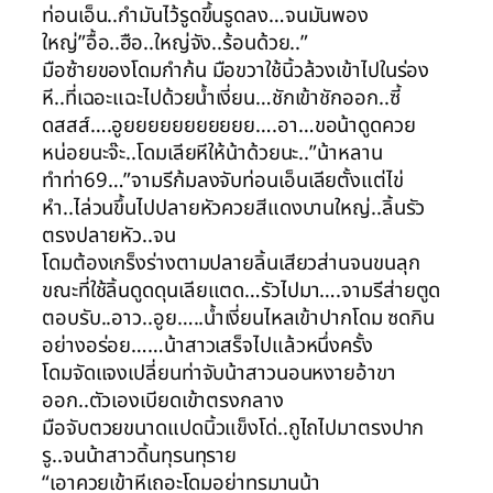
ท่อนเอ็น..กำมันไว้รูดขึ้นรูดลง…จนมันพอง
ใหญ่”อื้อ..ฮือ..ใหญ่จัง..ร้อนด้วย..”
มือซ้ายของโดมกำก้น มือขวาใช้นิ้วล้วงเข้าไปในร่อง
หี..ที่เฉอะแฉะไปด้วยน้ำเงี่ยน…ชักเข้าชักออก..ซี้
ดสสส์….อูยยยยยยยยยยย….อา…ขอน้าดูดควย
หน่อยนะจ๊ะ..โดมเลียหีให้น้าด้วยนะ..”น้าหลาน
ทำท่า69…”จามรีก้มลงจับท่อนเอ็นเลียตั้งแต่ไข่
หำ..ไล่วนขึ้นไปปลายหัวควยสีแดงบานใหญ่..ลิ้นรัว
ตรงปลายหัว..จน
โดมต้องเกร็งร่างตามปลายลิ้นเสียวส่านจนขนลุก
ขณะที่ใช้ลิ้นดูดดุนเลียแตด…รัวไปมา….จามรีส่ายตูด
ตอบรับ..อาว..อูย…..น้ำเงี่ยนไหลเข้าปากโดม ซดกิน
อย่างอร่อย……น้าสาวเสร็จไปแล้วหนึ่งครั้ง
โดมจัดแจงเปลี่ยนท่าจับน้าสาวนอนหงายอ้าขา
ออก..ตัวเองเบียดเข้าตรงกลาง
มือจับตวยขนาดแปดนิ้วแข็งโด่..ถูไถไปมาตรงปาก
รู..จนน้าสาวดิ้นทุรนทุราย
“เอาควยเข้าหีเถอะโดมอย่าทรมานน้า