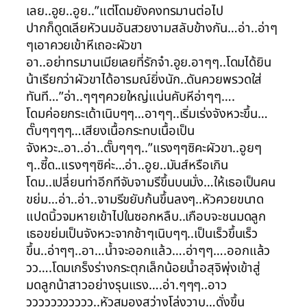
เลย..อูย..อูย..”แต่โดมยังคงทรมานต่อไป
ปากก็ดูดเลียหัวนมอันสวยงามสลับข้างกัน…อ่า..อ่าๆ
ๆเอาควยเข้าหีเถอะผัวขา
อา..อย่าทรมานเมียเลยที่รักจ๋า.อูย.อาๆๆ..โดมได้ยิน
น้าเรียกว่าผัวขาได้อารมณ์ยิ่งนัก..ดันควยพรวดใส่
ทันที…”อ่า..ๆๆๆควยใหญ่แน่นคับหีอ่าๆๆ….
โดมค่อยกระเด้าเนิบๆๆ…อาๆๆ..เริ่มเร่งจังหวะขึ้น…
ตั๊บๆๆๆๆ…เสียงเนื้อกระทบเนื้อเป็น
จังหวะ..อา..อ่า..ตั๊บๆๆๆ..”แรงๆๆซิคะผัวขา..อูยๆ
ๆ..ซี้ด..แรงๆๆซิค่ะ…อ่า..อูย..มันส์หรือเกิน
โดม..เปลี่ยนท่าอีกทีจับจามรีขึ้นบนมั่ง…ให้เธอเป็นคน
ขย่ม…อ่า..อ่า..จามรีขยับก้นขึ้นลงๆ..หัวควยขนาด
แปดนิ้วจมหายเข้าไปในซอกหลืบ..เกือบจะชนมดลูก
เธอขย่มเป็นจังหวะจากช้าๆเนิบๆๆ..เป็นเร็วขึ้นเร็ว
ขึ้น..อ่าๆๆ..อา…น้ำจะออกแล้ว….อ่าๆๆ….ออกแล้ว
วว….โดมเกร็งร่างกระตุกเล็กน้อยน้ำอสุจิพุ่งเข้าสู่
มดลูกน้าสาวอย่างรุนแรง….อ่า.ๆๆๆ..อาว
ววววววววววว..หัวสมองสว่างโล่งวาบ…ดั่งขึ้น