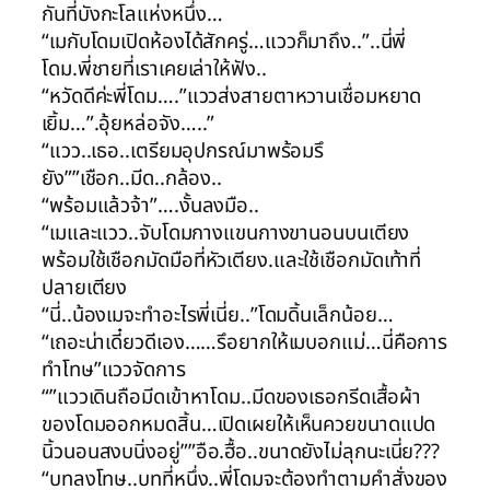
กันที่บังกะโลแห่งหนึ่ง…
“เมกับโดมเปิดห้องได้สักครู่…แววก็มาถึง..”..นี่พี่
โดม.พี่ชายที่เราเคยเล่าให้ฟัง..
“หวัดดีค่ะพี่โดม….”แววส่งสายตาหวานเชื่อมหยาด
เยิ้ม…”.อุ้ยหล่อจัง…..”
“แวว..เธอ..เตรียมอุปกรณ์มาพร้อมรึ
ยัง””เชือก..มีด..กล้อง..
“พร้อมแล้วจ้า”….งั้นลงมือ..
“เมและแวว..จับโดมกางแขนกางขานอนบนเตียง
พร้อมใช้เชือกมัดมือที่หัวเตียง.และใช้เชือกมัดเท้าที่
ปลายเตียง
“นี่..น้องเมจะทำอะไรพี่เนี่ย..”โดมดิ้นเล็กน้อย…
“เถอะน่าเดี๋ยวดีเอง……รึอยากให้เมบอกแม่…นี่คือการ
ทำโทษ”แววจัดการ
“”แววเดินถือมีดเข้าหาโดม..มีดของเธอกรีดเสื้อผ้า
ของโดมออกหมดสิ้น…เปิดเผยให้เห็นควยขนาดแปด
นิ้วนอนสงบนิ่งอยู่””อือ.ฮื้อ..ขนาดยังไม่ลุกนะเนี่ย???
“บทลงโทษ..บทที่หนึ่ง..พี่โดมจะต้องทำตามคำสั่งของ