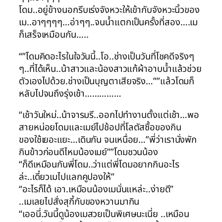
โดม..อยู่ข้างนอกรีบเร่งจังหวะให้เข้ากับจังหวะนิ้วของ
เม..อาๆๆๆๆ…อ่าๆๆ..จนน้ำแตกเป็นครั้งที่สอง….เม
ก็เสร็จเหมือนกัน…..
“”โดมคิดอะไรในใจวันนี้..โอ..ช่างเป็นวันที่โชคดีจริงๆ
ๆ..ที่ได้เห็น..น้าสาวและน้องสาวแก้ผ้าอาบน้ำแล้วช่วย
ตัวเองไปด้วย.ช่างเป็นบุญตาเสียจริง…””แล้วโดมก็
หลับไปจนถึงรุ่งเช้า……………
“เช้าวันใหม่..น้าจารมรี..ออกไปทำงานตั้งแต่เช้า…พอ
สายหน่อยโดมและเมย์ไปช้อปที่โลตัสซื้อของกิน
ของใช้เยอะแยะ…เดินกัน จนเหนื่อย…”พี่ว่าเรานั่งพัก
กินข้าวก่อนดีไหมน้องเมย์””โดมชวนน้อง
“ก็ดีเหมือนกันพี่โดม..ว่าแต่พี่โดมอยากกินอะไร
ล่ะ..เดี๋ยวเมไปแลกคูปองให้”
“อะไรก็ได้ เอา.เหมือนน้องเมนั่นแหล่ะ..ง่ายดี”
..เมเลยไปสั่งสุกี้กับของหวานมากิน
“เออนี่.วันนี้ดูน้องเมสวยเป็นพิเศษนะเนี่ย ..เหมือน