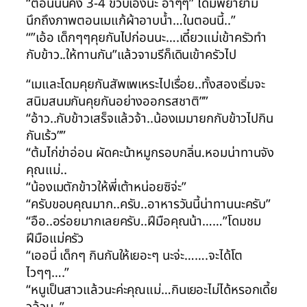
“ตอนนั้นคง 3-4 ขวบเองน่ะ อ่าๆๆ” โดมพยายาม
นึกถึงภาพตอนเมแก้ผ้าอาบน้ำ…ในตอนนี้..”
“”เอ้อ เด็กๆๆคุยกันไปก่อนนะ….เดี๋ยวแม่เข้าครัวทำ
กับข้าว..ให้ทานกัน”แล้วจามรีก็เดินเข้าครัวไป
“เมและโดมคุยกันสัพเพเหระไปเรื่อย..ทั้งสองเริ่มจะ
สนิมสนมกันคุยกันอย่างออกรสชาติ””
“อ้าว..กับข้าวเสร็จแล้วจ้า..น้องเมมายกกับข้าวไปกิน
กันเร้ว””
“ต้มไก่ข่าอ่อน ผัดคะน้าหมูกรอบกลิ่น.หอมน่าทานจัง
คุณแม่..
“น้องเมตักข้าวให้พี่เต้าหน่อยซิจ่ะ”
“ครับขอบคุณมาก..ครับ..อาหารวันนี้น่าทานนะครับ”
“อือ..อร่อยมากเลยครับ..ฝีมือคุณน้า……”โดมชม
ฝีมือแม่ครัว
“เออนี่ เด็กๆ กินกันให้เยอะๆ นะจ่ะ…….จะได้โต
ไวๆๆ….”
“หนูเป็นสาวแล้วนะค่ะคุณแม่…กินเยอะไม่ได้หรอกเดี้ย