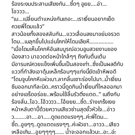
ร้องระงมประสานเสียงกัน…ซี้ดๆ อูยย….อ่า…
โอววว…
“เม…เปลี่ยนตำแหน่งกันเถอะ…เราเงี่ยนอยากเย็ด
ควยพี่โดมแล้ว”
สาวน้อยทั้งสองสลับกัน…แววเลื่อนลงมาขย่มจรวด
โดม…เมลุกขึ้นไปแอ่นโคกให้โดมเลียหี…………….
“เมื่อโดมเห็นโคกหีอันสมบูรณ์อวบอูมสวยงามของ
น้องสาว มาอวดต่อหน้าใกล้ๆๆ ถึงกับตื่นเต้น
มีอารมณ์ควยแข็งเพิ่มขึ้นเป็นสองเท่า..ซึ่งเป็นผลดีกับ
แววที่กำลังเอาดุ้นเหล็กร้อนๆๆแท่งนี้ยัดเข้าหีพอดี
“โดมจูบโคกหีแผ่วเบา.ลากลิ้นเซาะร่องไปมา..น้ำเงี่ยน
ซึมออกมาทีละนิด..คราวนี้ดูดกินน้ำเงี่ยนที่ไหลออกมา
อย่างเอร็ดอร่อย..พร้อมใช้ลิ้นรัวติ่งแตด..” เมถึงกับ
ร้องลั่น..โอว..โอ้วววว…โอ้ยยย…ซี้ด..ร่างเกร็งเงย
หน้าหลับตาปี้ด้วยความเสียวซ่านสุดขั้วหัวใจ…อ่าว
ว……..อา….อา…..ดูดแตดแรงๆๆ..ค่ะพี่โดม…
ซี้ด..อูยๆๆ..ดูดแตดแรงๆๆ..ค่ะผัวขา…อาวว…เสียว
เหลือเกิน…อูยๆๆๆๆ…… น้ำจะออกแล้วนะ..อะ..อ่ะ