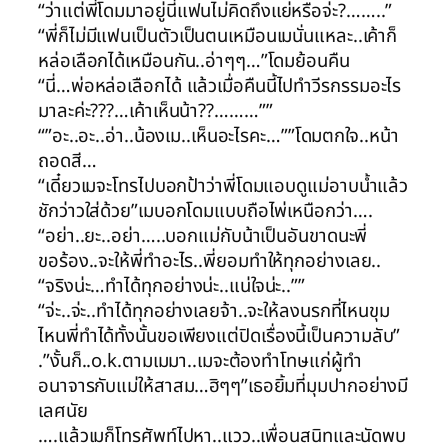
“ว่าแต่พี่โดมมาอยู่นี่แฟนไม่คิดถึงแย่หรือจ่ะ?……..”
“พี่ก็ไม่มีแฟนเป็นตัวเป็นตนเหมือนเมนั่นแหละ..เค้าก็
หล่อเลือกได้เหมือนกัน..อ่าๆๆ…”โดมย้อนคืน
“นี่…พ่อหล่อเลือกได้ แล้วเมื่อคืนนี้ไปทำวีรกรรมอะไร
มาละค่ะ???…เค้าเห็นน้า??………””
“”อะ..อะ..อ่า..น้องเม..เห็นอะไรคะ…””โดมตกใจ..หน้า
ถอดสี…
“เดี๋ยวเมจะโทรไปบอกป้าว่าพี่โดมแอบดูแม่อาบน้ำแล้ว
ชักว่าวใส่ด้วย”เมบอกโดมแบบถือไพ่เหนือกว่า….
“อย่า..ยะ..อย่า…..บอกแม่กับน้าเป็นอันขาดนะพี่
ขอร้อง..จะให้พี่ทำอะไร..พี่ยอมทำให้ทุกอย่างเลย..
“จริงน่ะ…ทำได้ทุกอย่างน่ะ..แน่ใจน่ะ..””
“จ่ะ..จ่ะ..ทำได้ทุกอย่างเลยจ้า..จะให้ลงนรกที่ไหนขุม
ไหนพี่ทำได้ทั้งนั้นขอเพียงแต่ปิดเรื่องนี้เป็นความลับ”
.”งั้นก็..o.k.ตามเมมา..เมจะต้องทำโทษแก่ผู้ทำ
อนาจารกับแม่ให้สาสม…ฮิๆๆ”เธอยิ้มที่มุมปากอย่างมี
เลศนัย
….แล้วเมก็โทรศัพท์ไปหา..แวว..เพื่อนสนิทและนัดพบ