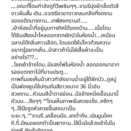
….ขณะที่โดมกำลังดูทีวีเพลินๆๆ..จามรีนุ่งผ้าเช็ดตัวสี
ขาวผืนสั้น เดิน..อวดเรียวขาขาวกลมกลึงที่งดงาม
ของอดีตนางงาม…เทพีสงกรานต์…..
.เข้าห้องน้ำที่อยู่มุมทางทิศใต้ของบ้าน…..เมื่อโดม
ได้ยินเสียงน้ำไหลออกจากผักบัวในห้องน้ำ…เหมือน
ฉลามได้กลิ่นคาวเลือด..โดมอดใจไม่ไหวด้วยความ
อยากรู้อยากเห็น..น้าสาวถ้าไม่ใส่เสื้อผ้าจะเป็น
อย่างไร???…
..โชคเข้าข้างโดม..มีแสงไฟในห้องน้ำ ลอดออกมาจาก
รอยแตกตาไม้ที่บานประตู…
ภาพที่มองเห็นน้าสาวกำลังอาบน้ำอยู่ใต้ฝักบัว..ถูสบู่
เป็นฟองลูบไล้ปทุมถันสีขาวขนาด 36 นิ้วอัน
สวยงาม…หัวนมสีน้ำตาลอ่อน..มือข้างหนึ่งเอื้อมมาบี้
หัวนม….ฮือๆๆ “”โดมเห็นภาพเริ่มควยแข็ง..หงึกๆ
ๆ..ใช้มือรูดหัวควยขึ้นลงเบาเป็น
ระยะ.ๆ..””จามรี..เคลื่อนมือ..ลงต่ำถึง..เนินนูนโคก
หี.ที่.มีหมอยดกดำเป็นเงางาม..ใช้นิ้วมือล้วงเข้าไปใน
ร่องหี ชักเข้าชักออก…