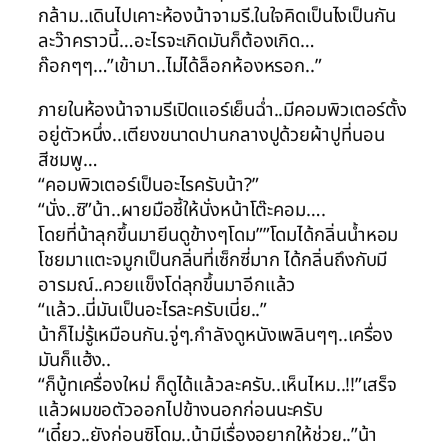
กล้าม..เดินไปเคาะห้องน้าจามรี.ในใจคิดเป็นไงเป็นกัน
ละว๊าคราวนี้…อะไรจะเกิดมันก็ต้องเกิด…
ก๊อกๆๆ…”เข้ามา..ไม่ได้ล็อกห้องหรอก..”
ภายในห้องน้าจามรีเปิดแอร์เย็นฉ่ำ..มีคอมพิวเตอร์ตั้ง
อยู่ตัวหนึ่ง..เตียงขนาดปานกลางปูด้วยผ้าปูที่นอน
สีชมพู…
“คอมพิวเตอร์เป็นอะไรครับน้า?”
“นั่ง..ซิ”น้า..ผายมือชี้ให้นั่งหน้าโต๊ะคอม….
โดยที่น้าลุกขึ้นมายีนดูข้างๆโดม””โดมได้กลิ่นน้ำหอม
โชยมาแตะจมูกเป็นกลิ่นที่เซ็กซี่มาก ได้กลิ่นถึงกับมี
อารมณ์..ควยแข็งโด่ลุกขึ้นมาอีกแล้ว
“แล้ว..นี่มันเป็นอะไรละครับเนี่ย..”
น้าก็ไม่รู้เหมือนกัน.จู่ๆ.กำลังดูหนังเพลินๆๆ..เครื่อง
มันก็แฮ้ง..
“ก็บู้ทเครื่องใหม่ ก็ดูได้แล้วละครับ..เห็นไหม..!!”เสร็จ
แล้วผมขอตัวออกไปข้างนอกก่อนนะครับ
“เดี๋ยว..ยังก่อนซิโดม..น้ามีเรื่องอยากให้ช่วย..”น้า