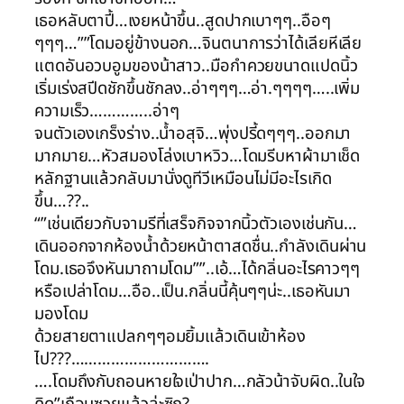
เธอหลับตาปี้…เงยหน้าขึ้น..สูดปากเบาๆๆ..อือๆ
ๆๆๆ…””โดมอยู่ข้างนอก…จินตนาการว่าได้เลียหีเลีย
แตดอันอวบอูมของน้าสาว..มือกำควยขนาดแปดนิ้ว
เริ่มเร่งสปีดชักขึ้นชักลง..อ่าๆๆๆ…อ่า.ๆๆๆๆ…..เพิ่ม
ความเร็ว…………..อ่าๆ
จนตัวเองเกร็งร่าง..น้ำอสุจิ…พุ่งปรี้ดๆๆๆ..ออกมา
มากมาย…หัวสมองโล่งเบาหวิว…โดมรีบหาผ้ามาเช็ด
หลักฐานแล้วกลับมานั่งดูทีวีเหมือนไม่มีอะไรเกิด
ขึ้น…??..
“”เช่นเดียวกับจามรีที่เสร็จกิจจากนิ้วตัวเองเช่นกัน…
เดินออกจากห้องน้ำด้วยหน้าตาสดชื่น..กำลังเดินผ่าน
โดม.เธอจึงหันมาถามโดม””..เอ้…ได้กลิ่นอะไรคาวๆๆ
หรือเปล่าโดม…อือ..เป็น.กลิ่นนี้คุ้นๆๆน่ะ..เธอหันมา
มองโดม
ด้วยสายตาแปลกๆๆอมยิ้มแล้วเดินเข้าห้อง
ไป???………………………….
….โดมถึงกับถอนหายใจเป่าปาก…กลัวน้าจับผิด..ในใจ
คิด”เกือบซวยแล้วล่ะซิกู?…………