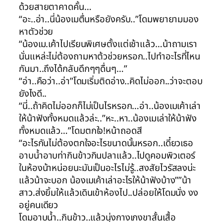
ด้วยสายตาคาดคั้น…
“อะ..อ่า..นี่น้องเมตื่นหรือยังครับ..”โดมพยายามมอง
หาตัวช่วย
“น้องเม.เค้าไปเรียนพิเศษตั้งแต่เช้าแล้ว…น้าถามเรา
นั่นแหล่ะไม่ต้องถามหาต้วช่วยหรอก..ไปทำอะไรที่ไหน
กันมา..ถึงได้กลับดึกๆๆดื่นๆ…”
“อ่า..คือว่า..อ่า”โดมเริ่มติดอ่าง..คิดไม่ออก..ว่าจะตอบ
ยังไงดี..
“นี่..ถ้าคิดไม่ออกก็ไม่เป็นไรหรอก…อ่า..น้องเมเค้าเล่า
ให้น้าฟังทั้งหมดแล้วล่ะ..”หะ..หา..น้องเมเล่าให้น้าฟัง
ทั้งหมดแล้ว…”โดมตกใจ!หน้าถอดสี
“อะไรกันไม่ต้องตกใจอะไรขนาดนั้นหรอก..เดี๋ยวเธอ
อาบน้ำอาบท่ากินข้าวกินปลาแล้ว..ไปดูคอมพิวเตอร์
ในห้องน้าหน่อยนะมันเป็นอะไรไม่รู้..สงสัยไวรัสลงน่ะ
แล้วน้าจะบอก น้องเมเค้าเล่าอะไรให้น้าฟังบ้าง””น้า
สาว.ส่งยิ้มให้แล้วเดินเข้าห้องไป..ปล่อยให้โดมนั่ง งง
อยู่คนเดียว
โดมอาบน้ำ..กินข้าว..แล้วนุ่งกางเกงขาสั้นเสื้อ