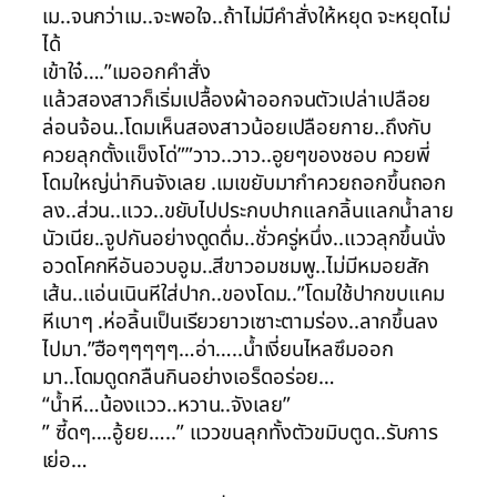
เม..จนกว่าเม..จะพอใจ..ถ้าไม่มีคำสั่งให้หยุด จะหยุดไม่
ได้
เข้าใจ๋….”เมออกคำสั่ง
แล้วสองสาวก็เริ่มเปลื้องผ้าออกจนตัวเปล่าเปลือย
ล่อนจ้อน..โดมเห็นสองสาวน้อยเปลือยกาย..ถึงกับ
ควยลุกตั้งแข็งโด่””วาว..วาว..อูยๆของชอบ ควยพี่
โดมใหญ่น่ากินจังเลย .เมเขยับมากำควยถอกขึ้นถอก
ลง..ส่วน..แวว..ขยับไปประกบปากแลกลิ้นแลกน้ำลาย
นัวเนีย..จูปกันอย่างดูดดื่ม..ชั่วครู่หนึ่ง..แววลุกขึ้นนั่ง
อวดโคกหีอันอวบอูม..สีขาวอมชมพู..ไม่มีหมอยสัก
เส้น..แอ่นเนินหีใส่ปาก..ของโดม..”โดมใช้ปากขบแคม
หีเบาๆ .ห่อลิ้นเป็นเรียวยาวเซาะตามร่อง..ลากขึ้นลง
ไปมา.”ฮือๆๆๆๆๆ…อ่า…..น้ำเงี่ยนไหลซึมออก
มา..โดมดูดกลืนกินอย่างเอร็ดอร่อย…
“น้ำหี…น้องแวว..หวาน..จังเลย”
” ซี้ดๆ….อู้ยย…..” แววขนลุกทั้งตัวขมิบตูด..รับการ
เย่อ…