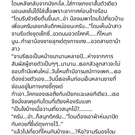
โดมหลังกลับจากบังกะโล..ใส่กางเกงขาสั้นตัวเดียว
นอนเลยไม่ได้ใส่เสื้อเพราะอากาศค่อนข้างร้อน
“โดมรีบงัวเงียตื่นขึ้นมา..อ่า น้องเมพาโดมไปเที่ยวบ้าน
เพี่อนครับเลยกลับดึกหน่อยนะครับ…”โดมเห็นน้าสาว
จามรีแต่งชุดเซ็กซี่..อวดนมอวดโคกหี…..ที่โหนก
นูน..ทำเอาน้องชายลุกเด่ตุงกางเกง…อวดสายตาน้า
สาว
“จามรีเธอเป็นหม้ายมานานหลายปี…ห่างจากการ
สัมผัสผู้ชายตัวเป็นๆๆ..มานาน..เธอกลัวลูกสาวจะไม่
ชอบถ้ามีแฟนใหม่..วันไหนถ้ามีอารมณ์ทางเพศ…เธอ
ต้องช่วยตัวเอง…วันนี้เธอเห็นท่อนเอ็นหลานชายที่
ซ่อนอยู่ในกางเกงชี้ถุงเด่
ทำเอา..โคกของเธอถึงกับเปียกแฉะเลยทีเดียว…เธอ
จึงนั่งลงคุยกับโดมที่เตียงห้องรับแขก
“เป็นไงบ้างเมื่อวานเที่ยวสนุกไม๊?………
“ครับ…อ่า..ก็สนุกดีครับ…”โดมต้องเอาผ้าห่มมาปิด
ทับควยที่ชี้เด่ตุงกางไว้..”
“แล้วไปเที่ยวที่ไหนกันบ้างละ…?หือ?จามรีมองโดม