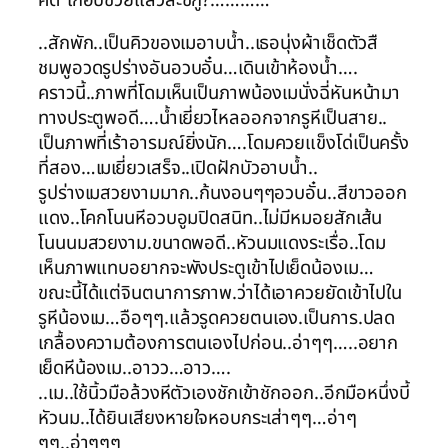
..สักพัก..เป็นคิวของเมอาบน้ำ..เธอนุ่งผ้าเช็ดตัวสื
ชมพูอวดรูปร่างอันอวบอั๋น…เดินเข้าห้องน้ำ….
คราวนี้..ภาพที่โดมเห็นเป็นภาพน้องเมนั่งฉี่หันหน้ามา
ทางประตูพอดี….น้ำเยี่ยวไหลออกจากรูหีเป็นสาย..
เป็นภาพที่เร้าอารมณ์ยิ่งนัก….โดมควยแข็งโด่เป็นครั้ง
ที่สอง…เมเยี่ยวเสร็จ..เปิดฝักบัวอาบน้ำ..
รูปร่างเมสวยงามมาก..ก้นงอนๆๆอวบอั๋น..สีขาวออก
แดง..โคกโนนหีอวบอูมปิดสนิท..ไม่มีหมอยสักเส้น
โนนนมสวยงาม.ขนาดพอดี..หัวนมแดงระเรื่อ..โดม
เห็นภาพแทบอยากจะพังประตูเข้าไปเย็ดน้องเม…
ขณะนี้ได้แต่จินตนาการภาพ.ว่าได้เอาควยยัดเข้าไปใน
รูหีน้องเม…อือๆๆ.แล้วรูดควยตนเอง.เป็นการ.ปลด
เกลื้องความต้องการตนเองไปก่อน..อ่าๆๆ…..อยาก
เย็ดหีน้องเม..อาวว…อาว….
..เม..ใช้นิ้วมือล้วงหีตัวเองชักเข้าชักออก..อีกมือหนึ่งบี้
หัวนม..ได้ยินเสียงหายใจหอบกระเส่าๆๆ…อ่าๆ
ๆๆ..อ่าๆๆๆ