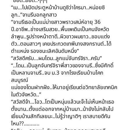
“อ่อด..ออ่ด..ๆๆๆ”
“เม…ไปเปิดประตูหน้าบ้านดูซิว่าใครมา..หน่อยซิ
ลูก..”จามรีบอกลูกสาว
“จามรีเธอเป็นแม่ม่ายสาวพราวเสน่ห์อายุ 36
ปี.อาชีพ..ช่างเสริมสวย..พื้นเพเดิมเป็นคนจังหวัด
ลำพูน..รูปร่างหน้าตาดี..ผิวขาวผมยาว..ชอบแต่ง
ตัว..ตอนสาวๆ เคยประกวดเทพีนางสงกรานต์..ได้
ตำแหน่ง รองชนะเลิศอันดับหนึ่ง”
“สวัสดีครับ…ผมโดม..ลูกแม่จันทร์จิรา..ครับ”
“..โดม..เป็นลูกจันทร์จิราพี่สาวของจามรี..ซึ่งมีศักดิ์
เป็นหลานจามรี..จบ ม.3 จากโรงเรียนบ้านโคก
สมบูรณ์
แม่ของโดมฝากฝัง..ให้มาอยู่เรียนต่อวิทยาลัยเทคนิค
ในตัวจังหวัด..”
“สวัสดีจ้า…โอว..โตเป็นหนุ่มแล้วนะจ๊ะไม่เห็นหน้าเธอ
ตั้งนาน..ตั้งแต่ออกจากหมู่บ้านมา..น้ายังไม่กลับไป
เยี่ยมบ้านสักทีเลยนะ..ไม่รู้ว่าญาติๆ เราสบายดีกัน
ไหม??………..