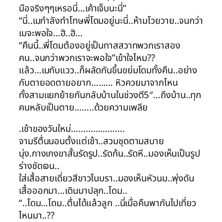
มือจริงๆๆเหรอนี่…เค้าเจ็บนะนี่”
“นี่..เมกำลังทำโทษพี่โดมอยู่นะนี่..ห้ามโวยวาย..จนกว่า
เมจะพอใจ…ฮิ..ฮิ…
“คืนนี้..พี่โดมต้องอยู่เป็นทาสสวาทพวกเราสอง
คน..จนกว่าพวกเราจะพอใจ”เข้าใจไหม??
แล้ว…เมกับแวว..ก็ผลัดกันขึ้นขย่มโดมทั้งคืน..อย่าง
กับตายอดตายอยาก……… หิวควยมาจากไหน
ทั้งสามแยกย้ายกันกลับบ้านในช่วงตี5″…ถึงบ้าน..ทุก
คนหลับเป็นตาย……..ด้วยความเพลีย
.เช้าของวันใหม่………………….
จามรีตื่นนอนตั้งแต่เช้า..สวมชุดตามสบาย
นุ่ง.กางเกงขาสั้นรัดรูป..รัดก้น..รัดหี..มองเห็นเป็นรูป
ร่างชัดเจน..
ใส่เสื้อสายเดี่ยวสีขาวโนบรา..มองเห็นหัวนม..พุ่งดัน
เสื้อออกมา…เดินมาปลุก..โดม..
“..โดม…โดม..ตื่นได้แล้วลูก ..นี่เมื่อคืนพากันไปเที่ยว
ไหนมา..??