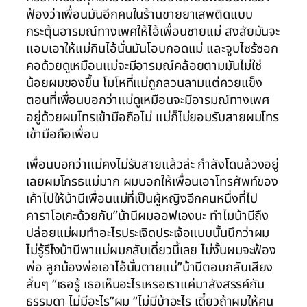
ฟ้องว่าเพื่อนมันอีกคนในร้านขายยาเสพติดแบบ
กระตุ้นอารมณ์ทางเพศให้ไอ้เพื่อนชายแม่ สงสัยมันจะ
แอบเอาให้แม่กินไอ้นั่นมันโอบกอดแม่ และจูบไซร้ซอก
คอด้วยดูเหมือนแม่จะมีอารมณ์คล้อยตามมันไม่ใช่
น้อยผมของขึ้น โมโหที่แม่ถูกลวนลามแต่ควยแข็ง
ตอนที่เพื่อนบอกว่าแม่ดูเหมือนจะมีอารมณ์ทางเพศ
อยู่ด้วยผมโทรเข้ามือถือไม่ แม่ก็ไม่ยอมรับสายผมโทร
เข้ามือถือเพื่อน
เพื่อนบอกว่าแม่คงไม่รับสายแล้วล่ะ กำลังโดนล้วงอยู่
เลยผมโกรธแม่มาก ผมบอกให้เพื่อนเอาโทรศัพท์ของ
เค้าไปให้น้านีเพื่อนแม่ที่เป็นผู้หญิงอีกคนหนึ่งที่ไป
คาราโอเกะด้วยกัน”น้านีผมออฟเองนะ ทำไมน้านีถึง
ปล่อยแม่ผมทำอะไรประเจิดประเจ้อแบบนั้นนึกว่าผม
ไม่รู้รึไงน้านีพาแม่ผมกลับเดี๋ยวนี้เลย ไม่งั้นผมจะฟ้อง
พ่อ ลูกน้องพ่อเอาไอ้นั่นตายแน่”น้านีตอบกลับเสียง
สั่นๆ “เธอรู้ เธอเห็นอะไรเหรอเราแค่มาสังสรรค์กัน
ธรรมดา ไม่มีอะไร”ผม “ไม่มีบ้าอะไร เดี๋ยวถ้าผมให้คน