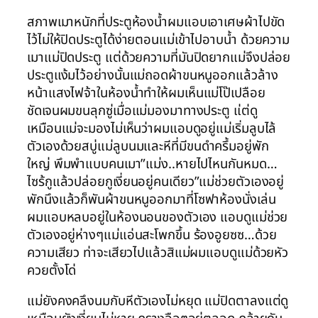
สภาพเมาหนักที่ประตูห้องน้ำผมแอบเอาเศษผ้าไปขัด
ไว้ไม่ให้ปิดประตูได้ง่ายตอนแม่เข้าไปอาบน้ำ ด้วยความ
เมาแม่ปิดประตู แต่ด้วยความที่มันปิดยากแม่จึงปล่อย
ประตูแง้มไว้อย่างนั้นแม่ถอดผ้าขนหนูออกแล้วล้าง
หน้าแสงไฟจ้าในห้องน้ำทำให้ผมเห็นแม่โป๊เปลือย
ชัดเจนผมขนลุกซู่เมื่อแม่มองมาทางประตู แ่ต่ดู
เหมือนแม่จะมองไม่เห็นว่าผมแอบดูอยู่แม่เริ่มลูบไล้
ตัวเองด้วยสบู่แม่ลูบนมและหีที่มีขนดำครึ้มอยู่พัก
ใหญ่ พึมพำแบบคนเมา”แม่ง..หายไปไหนกันหมด…
ไซร้กูแล้วปล่อยกูเงี่ยนอยู่คนเดียว”แม่ช่วยตัวเองอยู่
พักนึงแล้วก็พันผ้าขนหนูออกมาที่โซฟาห้องนั่งเล่น
ผมแอบหลบอยู่ในห้องนอนของตัวเอง แอบดูแม่ช่วย
ตัวเองอยู่ห่างๆแม่แอ่นสะโพกขึ้น ร้องอูยซซ…ด้วย
ความเสียว ท่าจะเสียวไปแล้วสิแม่ผมแอบดูแม่ด้วยหัว
ควยตั้งโด่
แม่ยังคงคลึงนมกับหีตัวเองไม่หยุด แม่ปิดตาลงแต่ดู