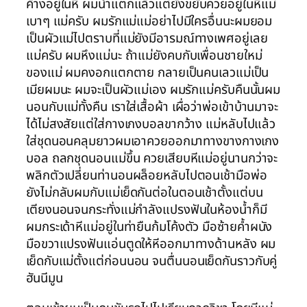
ค้างอยู่ในหี ผมน้ำแตกแล้วแต่ยังขยับควยอยู่ในหีแม่
เบาๆ แม่ครับ ผมรักแม่แม่อย่าไปมีใครอื่นนะผมยอม
เป็นผัวแม่ไปตราบที่แม่ยังมีอารมณ์ทางเพศอยู่เลย
แม่ครับ ผมหึงแม่นะ ถ้าแม่ยังคบกับเพื่อนชายใหม่
ของแม่ ผมคงอกแตกตาย กลายเป็นคนเลวแม่เป็น
เมียผมนะ ผมจะเป็นผัวแม่เอง ผมรักแม่ครับคืนนั้นผม
นอนกับแม่ทั้งคืน เราใส่เสื้อผ้า เผื่อว่าพ่อเข้าบ้านมาจะ
ได้ไม่สงสัยแต่ใส่กางเกงบอลขากว้าง แม่หลับไปแล้ว
ใส่ชุดนอนคลุมยาวผมเอาควยออกมาทางขางกางเกง
บอล ถลกชุดนอนแม่ขึ้น ควยเสียบหีแม่อยู่นานกว่าจะ
พลิกตัวเปลี่ยนท่านอนผล็อยหลับไปตอนเช้ามือพ่อ
ยังไม่กลับผมกับแม่เย็ดกันต่อในตอนเช้าตั้งแต่บน
เตียงนอนจนกระทั่งแม่กำลังแปรงฟันในห้องน้ำก็มี
ผมกระเด้าหีแม่อยู่ในท่ายืนก้มโค้งตัว มือซ้ายค้ำผนัง
มือขวาแปรงฟันแอ่นตูดให้หีออกมาทางด้านหลัง ผม
เย็ดกับแม่ตั้งแต่ก่อนนอน จนตื่นนอนเย็ดกันราวกับคู่
ฮันนีมูน