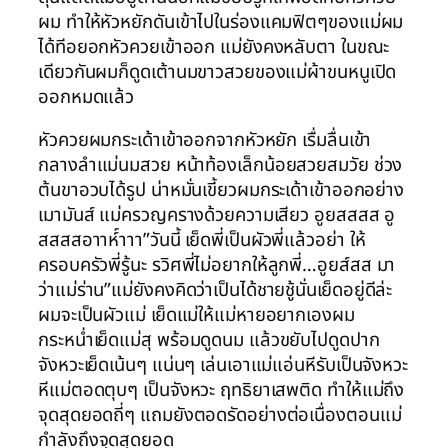
ผม ทำให้หัวหยักดันเข้าไปในร่องแคมฟิตๆของแม่ผม
ได้ทีอยอกหัวควยเข้าออก แม่ยังคงหลับตา ในขณะ
เดียวกันผมก็ดูดเต้านมขาวสวยของแม่ผ้าขนหนูเปิด
ออกหมดแล้ว
หัวควยผมกระเด้าเข้าออกจากหัวหยัก เรื่มลื่นเข้า
กลางลำแม่นมสวย หน้าท้องเล็กน้อยสวยสมวัย ช่วง
ต้นขาอวบได้รูป น่าหมั่นเขี้ยวผมกระเด้าเข้าออกอย่าง
เมามันส์ แม่ครวญครางด้วยความเสียว อูยสสสส อู
สสสสอาาห์์าาา”วันนี้ เย็ดพี่เป็นผัวพี่แล้วอย่า ให้
ครอบครัวพี่รู้นะ รวิศพี่ไม่อยากให้ลูกพี่…อูยส์สส มา
ว่าแม่ร่าน”แม่ยังคงคิดว่าเป็นได้ชายชู้นั่นเย็ดอยู่ดีล่ะ
ผมจะเป็นผัวแม่ เย็ดแม่ให้แม่หายอยากเองผม
กระหน่ำเย็ดแม่สุ พร้อมดูดนม แล้วขยับไปดูดปาก
จังหวะเย็ดเน้นๆ แน่นๆ เล่นเอาแม่แอ่นหีรับเป็นจังหวะ
หีแม่ตอดตุบๆ เป็นจังหวะ ฤทธิยาเสพติด ทำให้แม่ถึง
จุดสุดยอดถี่ๆ แถมยังตอดรัดอย่างต่อเนื่องตอนแม่
กำลังถึงจุดสุดยอด