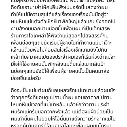
แม่สุครับ ผมออฟเองครับแม่ ผมดีใจที่แม่สุมีความสุข
ถึงกับเอามาเล่าให้คนอื่นฟังในบอร์ดนี้แสดงว่าผม
ทำให้แม่มีความสุขได้แล้วเรื่องของเรื่องมันมีอยู่ว่า
ผมเห็นแม่แต่งตัวเซ็กซี่มาพักใหญ่แล้วแถมยังออกไป
งานสังคมนอกบ้านบ่อยขึ้นเพื่อนผมที่เป็นเด็กเสริฟ
ร้านคาราโอเกะเล่าให้ฟังว่าแม่สุออกไปสังสรรค์กับ
เพื่อนบ่อยๆแถมยังเริ่มมีผู้ชายในที่ทำงานแม่มาเจ๊าะ
แจ๊ะแม่ด้วยพ่อไม่ค่อยสนใจเรื่องเซ็กแถมยังไปกิน
เหล้ากับสมาคมเปตองประจำผมเองก็เริ่มห่วงว่าแม่จะ
มีใจให้ไอ้ชายคนนั้นพักหลังแม่ดื่มแล้วเมากลับบ้า
นบ่อยๆแถมยังมีไอ้เพื่อนผู้ชายคนนั้นเป็นคนมาส่ง
บ่อยขึ้นแม่ครับ
ถึงจะเป็นแม่แต่ผมก็แอบหลงรักแม่มานานแล้วผมชัก
ว่าวทุกครั้งที่แอบดูแม่อาบน้ำผมแอบเอาควยไปทาบ
โหนกหีแม่เวลาที่แม่เมาหลับ แล้วชักว่าวตามประจำ
ผมรักแม่ครับนอกจากพ่อแล้ว แม่ต้องมีผัวน้อยเป็น
ผมเท่านั้นผมไม่ยอมให้ไ้อ้นั่นมาแย่งความรักจากแม่ไป
หรอกคืนวันศุกร์ที่ร้านคาราโอเกะเพื่อนผมมันโทรมา