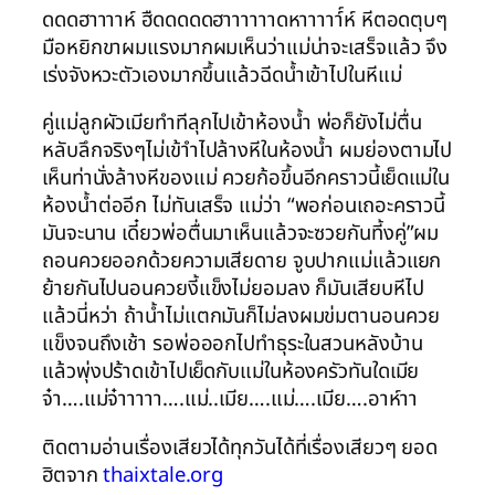
ดดดฮาาาาห์ ฮืดดดดดฮาาาาาาดหาาาาา์์ห์ หีตอดตุบๆ
มือหยิกขาผมแรงมากผมเห็นว่าแม่น่าจะเสร็จแล้ว จึง
เร่งจังหวะตัวเองมากขึ้นแล้วฉีดน้ำเข้าไปในหีแม่
คู่แม่ลูกผัวเมียทำทีลุกไปเข้าห้องน้ำ พ่อก็ยังไม่ตื่น
หลับลึกจริงๆไม่เข้าำไปล้างหีในห้องน้ำ ผมย่องตามไป
เห็นท่านั่งล้างหีของแม่ ควยก้อขึ้นอีกคราวนี้เย็ดแม่ใน
ห้องน้ำต่ออีก ไม่ทันเสร็จ แม่ว่า “พอก่อนเถอะคราวนี้
มันจะนาน เดี๋ยวพ่อตื่นมาเห็นแล้วจะซวยกันที้งคู่”ผม
ถอนควยออกด้วยความเสียดาย จูบปากแม่แล้วแยก
ย้ายกันไปนอนควยงี้แข็งไม่ยอมลง ก็มันเสียบหีไป
แล้วนี่หว่า ถ้าน้ำไม่แตกมันก็ไม่ลงผมข่มตานอนควย
แข็งจนถึงเช้า รอพ่อออกไปทำธุระในสวนหลังบ้าน
แล้วพุ่งปร้าดเข้าไปเย็ดกับแม่ในห้องครัวทันใดเมีย
จ๋า….แม่จ๋าาาาา….แม่..เมีย….แม่….เมีย….อาห์าา
ติดตามอ่านเรื่องเสียวได้ทุกวันได้ที่เรื่องเสียวๆ ยอด
ฮิตจาก
thaixtale.org