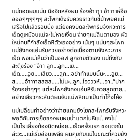
แม่กอดผมแน่น มือจิกหลังผม ร้องอ้าาาา อ้าาาาห์์อือ
อออๆๆๆๆๆๆ สะโพกเด้งรับควยราวกับขี่้ม้าพยศแม่
เสร็จไปแล้วรอบนึ่ง แต่ยังคงบิดสะโพกรับจังหวะการ
เย็ดดูเหมือนแม่จะไม่หายเงี่ยน ง่ายๆแม่ลืมตามอง ผัว
ใหม่คนที่กำลังเย็ดหีตัวเองอย่าง เน้นๆ แน่นๆสะโพก
แม่ยังคงแอ่นรับควยอย่างต่อเนื่องตามจังหวะการ
เย็ด พอแม่เห็นว่าเป็นออฟ ลูกชายตัวเอง แม่ถึงกับ
สะดุ้งร้อง “อ้าา ลูก…ลูก…เย…
เย็ด…..อูย….เสียว…..ลูก…อย่าทำแบบนี้นะ….อูย…
ส……อ้าาาาสสสส…..ไม่นะ..ลูก..โอวววห์…อา..”ปาก
ร้องอย่าๆๆๆ แต่สะโพกยังคงแอ่นหีรับควยลูกชาย…
อย่างเสียวกระสันต์ผมจับแม่พลิกมาเป็นท่าโก้งโค้ง
แม่เปลี่ยนท่าอย่างว่าง่ายแถมยังโยกสะโพกรับจังหวะ
พอดีกับการเย็ดของผมผมน้ำแตกในหีแม่..คงไม่
เป็นไร เสี่ยงท้องนิดหน่อย…เย็ดครั้งแรก ขอแตกใน
ล่ะวะ…แม่เริ่มอ่อนเพลีย ผมคุยกับแม่ในขณะที่ควยยัง