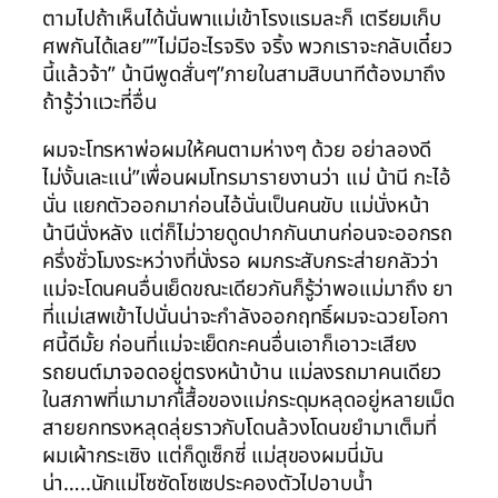
ตามไปถ้าเห็นได้นั่นพาแม่เข้าโรงแรมละก็ เตรียมเก็บ
ศพกันได้เลย””ไม่มีอะไรจริง จริ้ง พวกเราจะกลับเดี๋ยว
นี้แล้วจ้า” น้านีพูดสั่นๆ”ภายในสามสิบนาทีต้องมาถึง
ถ้ารู้ว่าแวะที่อื่น
ผมจะโทรหาพ่อผมให้คนตามห่างๆ ด้วย อย่าลองดี
ไม่งั้นเละแน่”เพื่อนผมโทรมารายงานว่า แม่ น้านี กะไอ้
นั่น แยกตัวออกมาก่อนไอ้นั่นเป็นคนขับ แม่นั่งหน้า
น้านีนั่งหลัง แต่ก็ไม่วายดูดปากกันนานก่อนจะออกรถ
ครึ่งชั่วโมงระหว่างที่นั่งรอ ผมกระสับกระส่ายกลัวว่า
แม่จะโดนคนอื่นเย็ดขณะเดียวกันก็รู้ว่าพอแม่มาถึง ยา
ที่แม่เสพเข้าไปนั่นน่าจะกำลังออกฤทธิ์ผมจะฉวยโอกา
ศนี้ดีมั้ย ก่อนที่แม่จะเย็ดกะคนอื่นเอาก็เอาวะเสียง
รถยนต์มาจอดอยู่ตรงหน้าบ้าน แม่ลงรถมาคนเดียว
ในสภาพที่เมามากเื้สื้อของแม่กระดุมหลุดอยู่หลายเม็ด
สายยกทรงหลุดลุ่ยราวกับโดนล้วงโดนขยำมาเต็มที่
ผมเผ้ากระเซิง แต่ก็ดูเซ็กซี่ แม่สุของผมนี่มัน
น่า…..นักแม่โซซัดโซเซประคองตัวไปอาบน้ำ