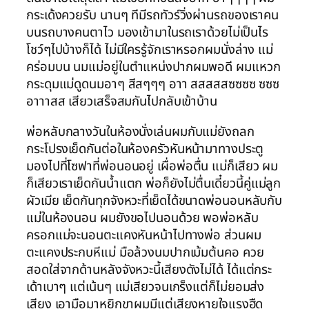
กระเด้งควยรับ นานๆ ทีมีรถทัวร์วิ่งผ่านรถของเราคน
บนรถบางคนตาไว มองเข้ามาในรถเราด้วยไม่เป็นไร
โชว์ๆไปบ้างก็ได้ ไม่มีใครรู้จักเราหรอกผมนั่งล่าง แม่
คร่อมบน นมแม่อยู่ในตำแหน่งปากผมพอดี ผมแหวก
กระดุมแม่ดูดนมอาๆ สีสๆๆๆ อาา สสสสสซซซซ ซซซ
อาาาสส เสียวเสร็จสมกันไปกลับเข้าบ้าน
พ่อหลับกลางวันในห้องนั่งเล่นผมกับแม่ยังถลก
กระโปรงเย็ดกันต่อในห้องครัวหันหน้ามาทางประตู
มองไปที่โซฟาที่พ่อนอนอยู่ เผื่อพ่อตื่น แม่ก็เสียว ผม
ก็เสียวเราเย็ดกันน้ำแตก พ่อก็ยังไม่ตื่นเดี๋ยวนี้คู่แม่ลูก
ผัวเมีย เย็ดกันทุกจังหวะที่เย็ดได้ขนาดพ่อนอนหลับกับ
แม่ในห้องนอน ผมยังขอไปนอนด้วย พอพ่อหลับ
ครอกแม่จะนอนตะแคงหันหน้าไปทางพ่อ ส่วนผม
ตะแคงประกบหีแม่ มือล้วงนมปากเม้มต้นคอ ควย
สอดใส่จากด้านหลังจังหวะนี้เสียงดังไม่ได้ ได้แต่กระ
เด้าเบาๆ แต่เน้นๆ แม่เสียวจนเกร็งแต่ก็ไม่ยอมส่ง
เสียง เอามือมาหยิกขาผมมีแต่เสียงหายใจแรงฮืด