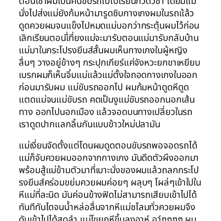
ตอนเช้าผมเป็นคนขับรถไปไปเรียนกวดวิชา โดยมีแม่
นั่งไปส่งแม่ยังก้มหน้ามารูดซิบกางเกงผมในรถแ้ล้ว
ดูดควยผมจนแข็งไปหมดแม่บอกว่ากระตุ้นผมไว้ก่อน
เลิกเรียนตอนเื่ที่ยงแม่จะมารับตอนแม่มารับกลับบ้าน
แม่มาในกระโปรงยีนส์สั้นผมเห็นกางเกงในผู้หญิง
ลื่นๆ วางอยู่ข้างๆ กระปุกเกียร์แค่จังหวะยกขาเหยียบ
เบรกผมก็เห็นจิ๋มแม่แล้วแม่ตั้งใจถอดกางเกงในออก
ก่อนมารับผม แม่ขับรถออกไป ผมก้มหน้าดูดหีดูด
แตดแม่จนแม่ขับรถ คดเป็นงูแม่ขับรถออกนอกเส้น
ทาง ออกไปนอกเมือง แล้วจอดบนทางเปลี่ยวในรถ
เราดูดปากแลกลิ้นกันแบบข้าวใหม่ปลามัน
แม่เงี่ยนจัดตั้งแต่โดนผมดูดตอนขับรถพอจอดรถได้
แม่ก็จับควยผมออกจากกางเกง มันดีดตัวผึงออกมา
พร้อมสู้แม่ข้ามตัวมาที่เบาะนั่งของผมแล้วถลกกระโป
รงยีนส์คร่อมขย่มควยผมค่อยๆ ผลุบๆ โผล่ๆเข้าใปใน
หีแม่ที่ละนิด มันค่อนข้างฟิดไม่สามารถเสียบเข้าไปได้
ทันทีทันไดจนน้ำหล่อลื่นจากหีแม่ชโลมทั่วควยผมจึง
ดันเข้าไปได้สุดลำ แม่โขยกหีขึ้นลงอาห์ อา์ๆๆๆๆ ผม