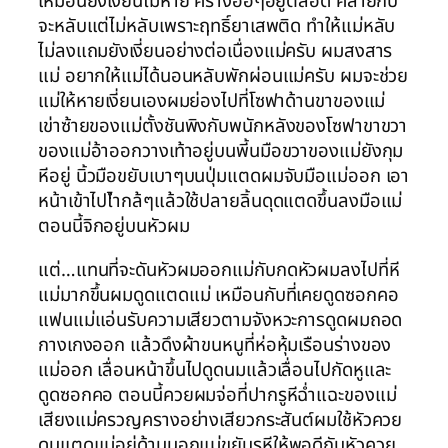
เหมือนยังเงี่ยนไม่หาย ครางอือๆอยู่ตลอด คล้ายกับ
จะหลับแต่ไม่หลับเพราะฤทธิ์ยาเสพติด ทำให้แม่หลับ
ไม่ลงแถมยังเงี่ยนอย่างต่อเนื่องแม่ครับ ผมสงสาร
แม่ อยากให้แม่ได้นอนหลับพักผ่อนแม่ครับ ผมจะช่วย
แม่ให้หายเงี่ยนเองผมย่องไปที่โซฟาด้านขาของแม่
เข่าซ้ายของแม่ตั้งชันพิงกับพนักหลังของโซฟาขาขวา
ของแม่อ้าออกวางเท้าอยู่บนพี้นมือขวาของแม่ยังกุม
หีอยู่ นิ้วมือขยับเบาๆบนปุ่มแตดผมจับมือแม่ออก เอา
หน้าเข้าไปไำกล้ๆแล้วใช้ปลายลิ้นดุดแตดขึ้นลงมือแม่
ตอนนี้จิกอยู่บนหัวผม
แต่…แทนที่จะดันหัวผมออกแม่กับกดหัวผมลงไปที่หี
แม่มากขึ้นผมดูดแตดแม่ เหมือนกับที่เคยดูดซอกคอ
แฟนแม่แอ่นรับความเสียวตามจังหวะการดูดผมถอด
กางเกงออก แล้วดึงผ้าขนหนูที่ห่อหุ้มเรือนร่างของ
แม่ออก เลื่อนหน้าขึ้นไปดูดนมแล้วเลื่อนไปกัดหูและ
ดูดซอกคอ ตอนนี้ควยผมจ่อที่ปากรูหีฉ่ำแฉะของแม่
เสียงแม่ครวญครางอย่างเสียวกระสันต์ผมใช้หัวควย
ดุนแตดแม่อยู่ด้านนอกแม่ขยับรูหีให้พอดีกับหัวควย