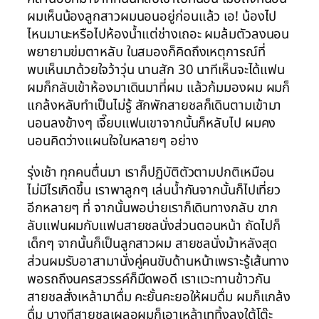
ผมเห็นน้องลูกสาวผมนอนอยู่ก่อนแล้ว เอ! น้องไป
ไหนมานะหรือไปห้องน้ำแต่ช่างเถอะ ผมล้มตัวลงนอน
พยายามข่มตาหลับ ในสมองก็คิดถึงเหตุการณ์ที่
พบเห็นมาด้วยใจว้าวุ่น นานสัก 30 นาทีเห็นจะได้แฟน
ผมก็กลับเข้าห้องมาเดินมาที่ผม แล้วก้มมองผม ผมก็
แกล้งหลับทำเป็นไม่รู้ สักพักสายชลก็เดินตามเข้ามา
นอนลงข้างๆ เจี๊ยบแฟนเขาจากนั้นก็หลับไป ผมคง
นอนคิดว่างแผนใจในหลายๆ อย่าง
รุ่งเช้า ทุกคนตื่นมา เราก็ปฏิบัติตัวตามปกติเหมือน
ไม่มีไรเกิดขึ้น เราพาลูกๆ เล่นน้ำกันจากนั้นก็ไปเที่ยว
อีกหลายๆ ที่ จากนั้นพอบ่ายเราก็เดินทางกลับ ขาก
ลับแฟนผมกับแฟนสายชลนั่งส่วนตอนหน้า ถัดไปก็
เด็กๆ จากนั้นก็เป็นลูกสาวผม สายชลนั่งม้าหลังสุด
ส่วนผมรับอาสามานั่งคู่คนขับด้านหน้าเพราะรู้เส้นทาง
พอรถถึงนครสวรรค์ก็มืดพอดี เราแวะทานข้าวกัน
สายชลสั่งเหล้ามาดื่ม คะยั้นคะยอให้ผมดื่ม ผมก็แกล้ง
ดื่ม บางทีสายชลเผลอผมก็เอาเหล้าเททิ้งลงใต้โต๊ะ