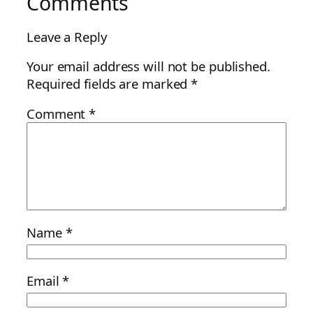
Comments
Leave a Reply
Your email address will not be published.
Required fields are marked
*
Comment
*
Name
*
Email
*