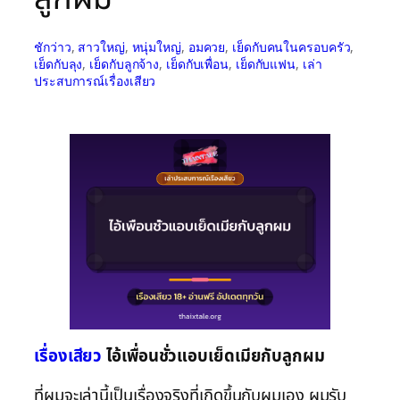
ชักว่าว
, 
สาวใหญ่
, 
หนุ่มใหญ่
, 
อมควย
, 
เย็ดกับคนในครอบครัว
, 
เย็ดกับลุง
, 
เย็ดกับลูกจ้าง
, 
เย็ดกับเพื่อน
, 
เย็ดกับแฟน
, 
เล่า
ประสบการณ์เรื่องเสียว
เรื่องเสียว
ไอ้เพื่อนชั่วแอบเย็ดเมียกับลูกผม
ที่ผมจะเล่านี้เป็นเรื่องจริงที่เกิดขึ้นกับผมเอง ผมรับ