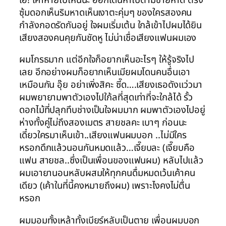
ซุ้มดอกเห็นริมหาดเห็นเงาตะคุ่มๆ ของใครสองคน
กำลังกอดรัดกันอยู่ ใจผมเริ่มเต้น ใกล้เข้าไปผมได้ยิน
เสียงสองคนคุยกันชัดหู ไม่น่าเชื่อเสียงแฟนผมเอง
ผมโกรธมาก แต่อีกใจก็อยากเห็นอะไรๆ ให้รู้จริงไป
เลย อีกอย่างผมก็อยากเห็นเมียผมโดนคนอื่นเอา
เหมือนกัน อุ๊ย อย่าเพิ่งสิคะ ซี๊ด….เสียงเธอดังแว่วมา
ผมพยายามพาตัวเองไปใก้ลที่สุดเท่าที่จะใกล้ได้ รั้ว
ดอกไม้ที่ปลุกทึบช่างเป็นใจผมมาก ผมพาตัวเองไปอยู่
ห่างทั้งคู่ไม่ถึงสองเมตร สายชลคะ เบาๆ ก่อนนะ
เดี๋ยวใครมาเห็นเข้า..เสียงแฟนผมบอก ..ไม่มีใคร
หรอกดึกแล้วนอนกันหมดแล้ว…เจี๊ยบละ (เจี๊ยบคือ
แฟน สายชล..ซึ่งเป็นเพื่อนของแฟนผม) หลับไปแล้ว
ผมเอายานอนหลับผสมให้ทุกคนดื่มหมดเว้นเค้าคน
เดียว (เค้าในที่นี้คงหมายถึงผม) เพราะไงคงไม่ตื่น
หรอก
ผมมอมทั้งเหล้าทั้งเบียร์หลับเป็นตาย เพื่อนผมบอก