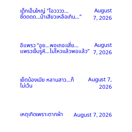
August
เด็กเอ็นใหญ่ ”โอวววว…
ซี๊ดดดด…น้าเสียวเหลือเกิน…”
7, 2026
August
อีแพรว “อูย…พอเถอะเสี่ย…
แพรวเจ็บรูหี…ไม่ไหวแล้วพอแล้ว”
7, 2026
August 7,
เย็ดน้องเมีย หลานสาว…ก็
ไม่เว้น
2026
เหตุเกิดเพราะตากผ้า
August 7, 2026