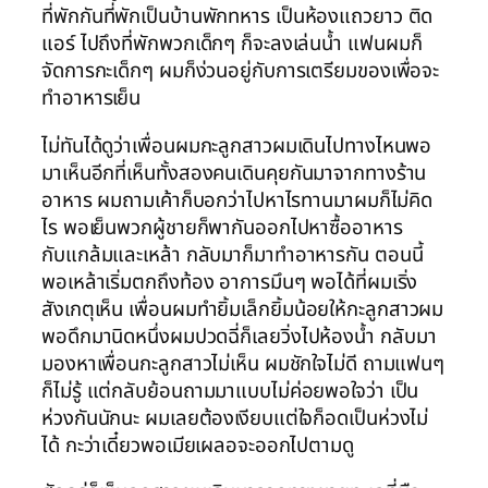
ที่พักกันที่พักเป็นบ้านพักทหาร เป็นห้องแถวยาว ติด
แอร์ ไปถึงที่พักพวกเด็กๆ ก็จะลงเล่นน้ำ แฟนผมก็
จัดการกะเด็กๆ ผมก็ง่วนอยู่กับการเตรียมของเพื่อจะ
ทำอาหารเย็น
ไม่ทันได้ดูว่าเพื่อนผมกะลูกสาวผมเดินไปทางไหนพอ
มาเห็นอีกที่เห็นทั้งสองคนเดินคุยกันมาจากทางร้าน
อาหาร ผมถามเค้าก็บอกว่าไปหาไรทานมาผมก็ไม่คิด
ไร พอเย็นพวกผู้ชายก็พากันออกไปหาซื้ออาหาร
กับแกล้มและเหล้า กลับมาก็มาทำอาหารกัน ตอนนี้
พอเหล้าเริ่มตกถึงท้อง อาการมึนๆ พอได้ที่ผมเริ่ง
สังเกตุเห็น เพื่อนผมทำยิ้มเล็กยิ้มน้อยให้กะลูกสาวผม
พอดึกมานิดหนึ่งผมปวดฉี่ก็เลยวิ่งไปห้องน้ำ กลับมา
มองหาเพื่อนกะลูกสาวไม่เห็น ผมชักใจไม่ดี ถามแฟนๆ
ก็ไม่รู้ แต่กลับย้อนถามมาแบบไม่ค่อยพอใจว่า เป็น
ห่วงกันนักนะ ผมเลยต้องเงียบแต่ใจก็อดเป็นห่วงไม่
ได้ กะว่าเดี๋ยวพอเมียเผลอจะออกไปตามดู