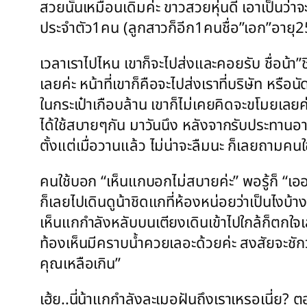
สวยนั้นเหมือนเดิมค่ะ ขาวสวยหุ่นดี เอาเป็นว่า
ประจำตัว1คน (ลูกสาวก็อีก1คนชื่อ”เอก”อายุ2
เวลาเราไปไหน เขาก็จะไปส่งและคอยรับ ชื่อน้า”
เลยค่ะ หน้าที่เขาก็คือจะไปส่งเราที่บริษัท หรือ
ในกระเป๋าเกือบล้าน เขาก็ไม่เคยคิดจะขโมยเลยค่ะ
ได้ใช้สบายๆกัน มาวันนึง หลังจากรับประทานอาห
ตั้งแต่เมื่อวานแล้ว ไม่น่าจะลืมนะ ก็เลยถาม
คนใช้บอก “เห็นแกบอกไม่สบายค่ะ” พอรู้ก็ “เออ
ก็เลยไปเดินดูน้าชิดแกที่ห้องหน่อยว่าเป็นไงบ
เห็นแกกำลังหลับบนเตียงเดินเข้าไปใกล้ก็ตกใ
ท้องเห็นมีคราบน้ำควยเลอะด้วยค่ะ สงสัยจะชัก
คุณเหลือเกิน”
เฮ้ย..นี่น้าแกกำลังละเมอฝันถึงเราเหรอเนี่ย? 