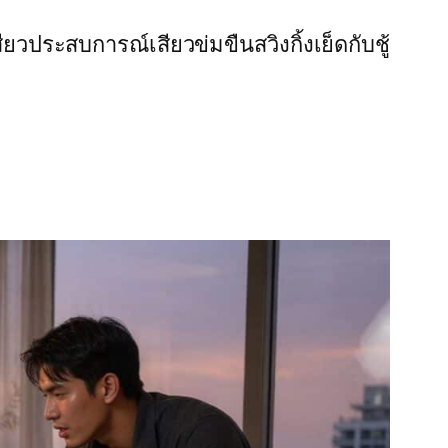
สียว
ประสบการณ์เสียว
ข่มขืน
สวิงกิ้ง
เย็ดกับชู้