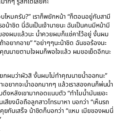
มากๆ รู้สึกได้เลยค่ะ
อบไหมครับ?” เราก็พยักหน้า “ก็ตอนอยู่กับสามี
รอน้าชิด นี่ฉันเป็นเจ้านายนะ ฉันเป็นคนมีหน้ามี
ของผมแล้วนะ น้ำควยผมก็แช่คาไว้อยู่ งั้นผม
ถ้าอยากอาย” “อย่าๆๆนะน้าชิด ฉันขอร้องนะ
แค่คุณนายตามใจผมก็พอใจแล้ว ผมขอเย็ดอีกนะ
ียกผมว่าผัวสิ งั้นผมไม่ทำคุณนายน้ำออกนะ”
เพราะอยากจะน้ำออกมากๆ แล้วเราสองคนก็พ่นน้ำ
” โบดึงหลังเขามากอดแนบตัว “ทำไมน้ำมันเยอะ
้ยินเสียงมือถือลูกสาวโทรมาหา บอกว่า “เห็นรถ
” คุยกันเสร็จ น้าชิดก็บอกว่า “แหม เมียของผมนี่
”