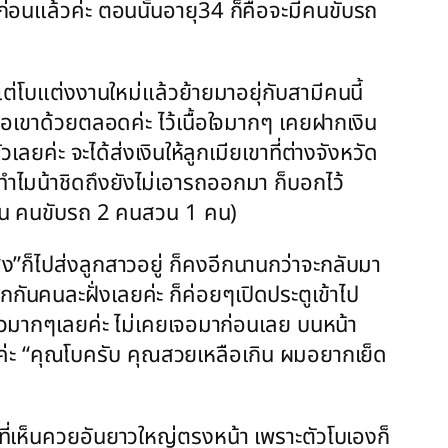
ปีก่อนแล้วค่ะ ตอนนั้นอายุ34 ก็คือจะมีคนขับรถ
ต่โบแต่งงานใหม่แล้วย้ายมาอยุ่กับสามีคนนี้
เผื่อเขาด้วยตลอดค่ะ ไว้เนื้อใจมากๆ เคยฝากเงิน
ลยค่ะ จะได้ส่งเงินให้ลูกเมียเขาที่ต่างจังหวัด
าทำไมน้าชิดถึงยังไม่เอารถออกมา ก็บอกไว้
 2คน คนขับรถ 2 คนสวน 1 คน)
ิง”ก็ไปส่งลูกสาวอยู่ ก็คงอีกนานกว่าจะกลับมา
กันคนละฝั่งเลยค่ะ ก็ค่อยๆเปิดประตูเข้าไป
ยาวมากๆเลยค่ะ ไม่เคยเจอมาก่อนเลย บนหน้า
งค่ะ “คุณโบครับ คุณสวยเหลือเกิน ผมอยากเย็ด
ว ที่เห็นควยอันยาวใหญ่ตรงหน้า เพราะตัวโบเองก็