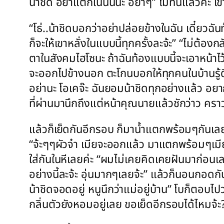
น้าชิด อย่าแตกในนั้นนะ อย่าๆ” ไม่ทันแล้วค่ะ เ
“โธ่..น้าชิดบอกว่าอย่าปล่อยข้างในฉัน เดี๋ยว
ก็จะให้เขาหลั่งในแบบนี้ทุกครั้งละจ้ะ” “ไม่ต้อง
ตาในสังคมไฮโซนะ ถ้าฉันท้องแบบนี้จะเอาหน้าไ
จะออกไปข้างนอก ตะโกนบอกให้ทุกคนในบ้านรู้ด
อย่านะ โอเคจ๊ะ ฉันยอมน้าชิดทุกอย่างแล้ว 
ที่ผ่านมานึกถึงแต่หน้าคุณนายแล้วชักว่าว ครา
แล้วก็เย็ดกันอีกรอบ ก็มาน้ำแตกพร้อมๆกันเลย
“จ้ะๆๆผัวจ๋า เมียจะออกแล้ว มาแตกพร้อมๆเมี
ใส่กันในหีเลยค่ะ “ผมไม่เคยคิดเคยฝันมาก่อนเล
อย่างนี้ละจ้ะ อุ่นมากๆเลยจ้ะ” แล้วก็นอนกอดกั
น้าชิดจอดอยู่ หนูนึกว่าแม่อยู่บ้าน” โบก็ตอบไป
กลิ่นตัวยังหอมอยู่เลย ขอเย็ดอีกรอบได้ไหมจ้ะ?