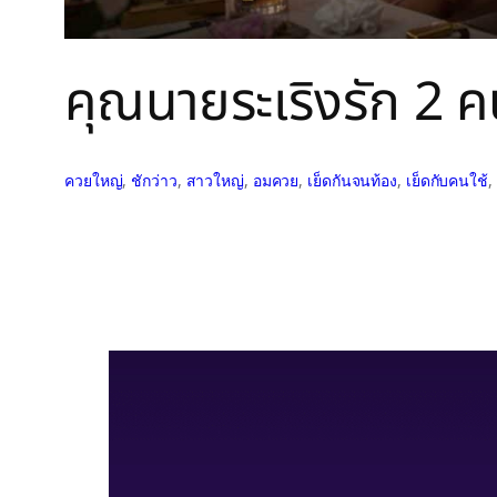
คุณนายระเริงรัก 2
ควยใหญ่
, 
ชักว่าว
, 
สาวใหญ่
, 
อมควย
, 
เย็ดกันจนท้อง
, 
เย็ดกับคนใช้
, 