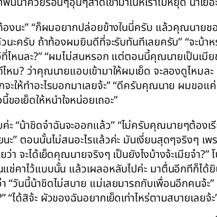
ขาพ่นน้ำควยร้อนๆอุ่นๆสาดเข้ามาในหีเราไม่หยุด น้ำเยอะ
ฉันท้องนะ” “ก็ผมอยากปล่อยข้างในนี่ครับ แล้วคุณนายช
กลัวนะครับ ถ้าท้องผมยินดีที่จะรับทันทีเลยครับ” “จะบ้าห
ว้ที่ไหนละ?” “ผมไม่สนหรอก แต่ตอนนี้คุณนายเป็นเมีย
ีไหม? ว่าคุณนายแอบเข้ามาให้ผมเย็ด จะลองดูไหมละ 
อยากจะให้ทำอะไรบอกมาเลยจ้ะ” “ดีครับคุณนาย ผมขอ
วนี้ขอเย็ดให้หนำใจหน่อยเถอะ”
ค่ะ “น้าชิดจ๋าฉันจะออกแล้ว” “ไม่ครับคุณนายๆต้องเร
ยนะ” ตอนนั้นไม่สนอะไรแล้วค่ะ มันเงี่ยนสุดๆจริงๆ 
ยว่า จะได้เย็ดคุณนายจริงๆ เป็นยังไงบ้างจ้ะเมียจ๋า?
นแช่คาไว้แบบนั้น แล้วเผลอหลับไปค่ะ มาตื่นอีกทีก็ได
ว่า “วันนี้น้าชิดไม่สบาย แม่เลยมารถกับเพื่อนอีกคนจ้ะ
” “ได้สิจ้ะ ผัวของฉันอยากเย็ดเท่าไหร่ตามสบายเลยจ้ะ