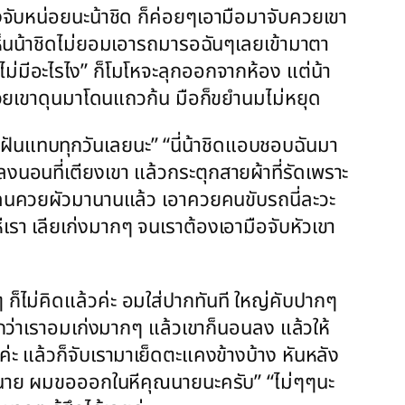
ลองจับหน่อยนะน้าชิด ก็ค่อยๆเอามือมาจับควยเขา
นเห็นน้าชิดไม่ยอมเอารถมารอฉันๆเลยเข้ามาตา
ไม่มีอะไรไง” ก็โมโหจะลุกออกจากห้อง แต่น้า
่ควยเขาดุนมาโดนแถวก้น มือก็ขยำนมไม่หยุด
นแทบทุกวันเลยนะ” “นี่น้าชิดแอบชอบฉันมา
อนที่เตียงเขา แล้วกระตุกสายผ้าที่รัดเพราะ
ด้โดนควยผัวมานานแล้ว เอาควยคนขับรถนี่ละวะ
เรา เลียเก่งมากๆ จนเราต้องเอามือจับหัวเขา
ก็ไม่คิดแล้วค่ะ อมใส่ปากทันที ใหญ่คับปากๆ
กว่าเราอมเก่งมากๆ แล้วเขาก็นอนลง แล้วให้
่ะ แล้วก็จับเรามาเย็ดตะแคงข้างบ้าง หันหลัง
คุณนาย ผมขอออกในหีคุณนายนะครับ” “ไม่ๆๆนะ