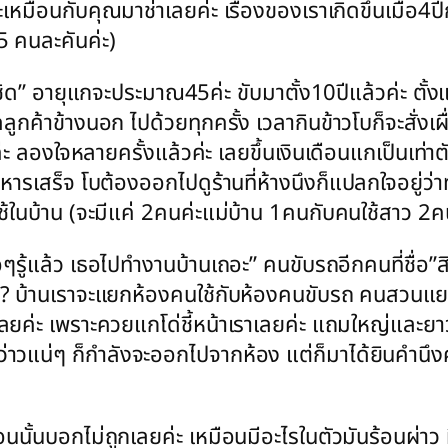
จะเหมือนกับคุณมาช่าเลยค่ะ เรื่องของเราเกิดขึ้นเมื่อ4
5 คนละคันค่ะ)
ชิด” อายุแกจะประมาณ45ค่ะ ขับมาตั้ง10ปีแล้วค่ะ ตั้งแ
นัดลูกค้าข้างนอก ไปด้วยทุกครั้ง เวลากินข้าวโบก็จะสั่ง
 ลองใจหลายครั้งแล้วค่ะ เลยขึ้นเงินเดือนแกเป็นเท่าตัวเ
ารเสร็จ โบต้องออกไปดูร้านที่ห้างนึงก็แปลกใจอยู่ว่
คนใช้ในบ้าน (จะมีแค่ 2คนค่ะแม่บ้าน 1คนกับคนใช้สาว
ๆรู้แล้ว เธอไปทำงานบ้านเถอะ” คนขับรถอีกคนที่ชื่อ”ส
้าง? บ้านเราจะแยกห้องคนใช้กับห้องคนขับรถ คนสวนแยก
จเลยค่ะ เพราะควยแกโด่ชี้หน้าเราเลยค่ะ แถมใหญ่และ
ว่าวแน่ๆ ก็กำลังจะออกไปจากห้อง แต่ก็มาได้ยินคำนึ
ตอนนั้นบอกไม่ถูกเลยค่ะ เหมือนมีอะไรในตัวมันร้อนผ่า