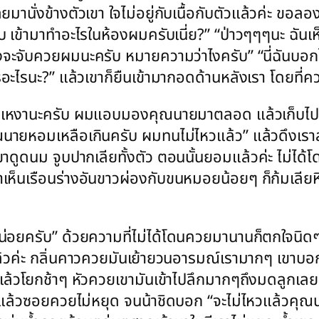
มานั่งข้างตัวเขา ใจไม่อยู่กับเนื้อกับตัวแล้วค่ะ ขอ
ยครับ เข้ามาทำอะไรในห้องผมครับเนี่ย?” “ป่าวๆๆๆนะ ฉั
ลังจะจับควยผมนะครับ หมายความว่าไงครับ” “นี่ฉันบอก
ารอะไรนะ?” แล้วเขาก็ยืนเข้ามากอดด้านหลังเรา โดยที
ายเหงานะครับ ผมแอบมองคุณนายมาตลอด แล้วเก็บไปฝั
ยหอมเหลือเกินครับ ผมทนไม่ไหวแล้ว” แล้วดึงเราลงน
้เขาดูดนม จูบปากเลียทั้งตัว ตอนนั้นยอมแล้วค่ะ ไม่ไ
าเห็นเรือนร่างอันขาวผ่องกับขนหมอยน้อยๆ ก็ก้มเลียหี
่อยครับ” ด้วยความที่ไม่ได้โดนควยมานานก็ตกใจนิดๆ 
แล้วค่ะ กลิ่นคาวควยมันเย้ายวนอารมณ์เรามากๆ เขาบอ
แล้วโยกช้าๆ หัวควยเขามันเข้าไปลึกมากๆถึงมดลูกเลยค
บ้างแล้วซอยควยไม่หยุด จนน้าชิดบอก “จะไม่ไหวแล้ว