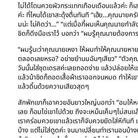
ไม่ได้โดนควยผัวกระแทกเกือบเดือนแล้วค่ะ ก็เลย
ค่ะ ที่ไหนได้เขาสะดุ้งตื่นทันที “เฮ้ย…คุณนา
มน่ะ ไม่คิดว่า…” “แต่เมื่อกี้ผมเห็นคุณนายกำ
ชิดก็ดีงมือเราไว้ บอกว่า “ผมรู้คุณนายต้องก
“ผมรู้นะว่าคุณนายเหงา ให้ผมทำให้คุณนายห
ตลอดเลยหรอ? อย่าขยำนมฉันๆเสียว” “ตัวคุณนา
วันนั้นใส่ชุดเดรสค่ะเลยถอดง่าย แล้วปล่อยให
แล้วน้าชิดก็ถอดเสื้อผ้าเราออกจนหมด ทำให้เข
แล้วดิ้นด้วยความเสียวสุดๆ
สักพักเขาก็เอาควยอันยาวใหญ่บอกว่า “อมให้หน
เลย ก็อมไข่เขาไปด้วย ถึงจะเหม็นเค็มๆไม่สน
เราคร่อมควยเขาแล้วเราก็จับควยยัดใส่หีทันที 
บ้าง แต่ไม่ใส่ตูดค่ะ จนมาเปลี่ยนท่าเรานอน