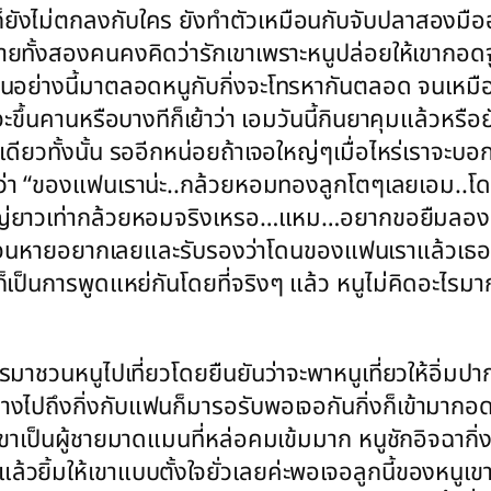
ก็ยังไม่ตกลงกับใคร ยังทำตัวเหมือนกับจับปลาสองมืออย
ายทั้งสองคนคงคิดว่ารักเขาเพราะหนูปล่อยให้เขากอดจ
็นอย่างนี้มาตลอดหนูกับกิ่งจะโทรหากันตลอด จนเหมือนก
ยวจะขึ้นคานหรือบางทีก็เย้าว่า เอมวันนี้กินยาคุมแล้วหร
เดียวทั้งนั้น รออีกหน่อยถ้าเจอใหญ่ๆเมื่อไหร่เราจะบ
ั่นๆว่า “ของแฟนเราน่ะ..กล้วยหอมทองลูกโตๆเลยเอม.
หญ่ยาวเท่ากล้วยหอมจริงเหรอ…แหม…อยากขอยืมลองบ้าง
จนหายอยากเลยและรับรองว่าโดนของแฟนเราแล้วเธอจ
 มันก็เป็นการพูดแหย่กันโดยที่จริงๆ แล้ว หนูไม่คิดอ
ทรมาชวนหนูไปเที่ยวโดยยืนยันว่าจะพาหนูเที่ยวให้อิ่มปา
นทางไปถึงกิ่งกับแฟนก็มารอรับพอเจอกันกิ่งก็เข้ามากอ
าเขาเป็นผู้ชายมาดแมนที่หล่อคมเข้มมาก หนูชักอิจฉากิ่
มให้เขาแบบตั้งใจยั่วเลยค่ะพอเจอลูกนี้ของหนูเขาถึ