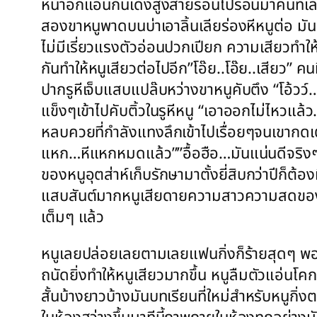
หน้าอกแอ่นก้นเด้งสูงส่ายร่อนไปร่อนมาคนที่เ
สองขาหนูพาดบนบ่าเอาลิ้นเลียร่องหีหนูต่อ มันทำ
ไม่มีเรี่ยวแรงตัวอ่อนปวกเปียก ความเสียวทำ
กันทำให้หนูเสียวต่อไปอีก”โอ๊ย..โอ๊ย..เสียว” คนที
ปากรูหีเจ็บแสบแปล๊บหว่างขาหนูคับตึง “โอ้วว์
แข็งๆเข้าไปคับติ้วในรูหีหนู “เอาออกไม่ไหวแล้ว
หลบควยที่กำลังแทงลึกเข้าไปเรื่อยๆจนเขากดเ
แหก…หีแหกหมดแล้ว””อื้อฮือ…มันแน่นดีจริงๆเลย
ของหนูอุตส่าห์เก็บรักษามาตั้งยี่สิบกว่าปีก็
แสบสันต์มากหนูเสียดายความสาวความสดของหนูเห
เต็มๆ แล้ว
หนูเลยปล่อยเลยตามเลยแฟนกิ่งก็ร้ายสุดๆ พอแ
ถนัดยิ่งทำให้หนูเสียวมากขึ้น หนูลืมตัวแอ่นโ
สั้นบ้างยาวบ้างมันบทเรียนที่ใหม่สำหรับหนูก