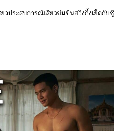
สียว
ประสบการณ์เสียว
ข่มขืน
สวิงกิ้ง
เย็ดกับชู้