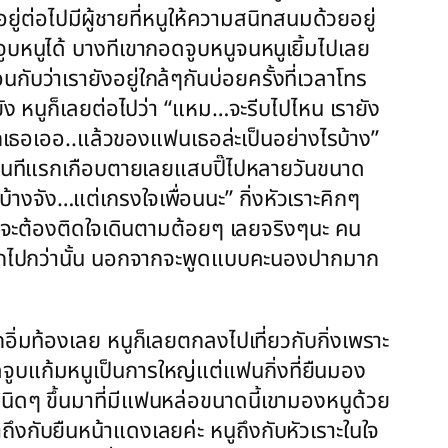
ู่ต่อไปมีผู้ชายที่หนูให้ความสนิทสนมด้วยอยู่
ูบหนูได้ บางทีเขากอดจูบหนูจนหนูเยิ้มไปเลย
ับว่าเรายังอยู่ใกล้ๆกันบ่อยครั้งที่เวลาโทร
ือยัง หนูก็เลยต่อไปว่า “แหม…จะรีบไปไหน เรายัง
อกเธอเออ..แล้วของแฟนเธอล่ะเป็นอย่างไรบ้าง”
.โดนทีแรกเกือบตายเลยแสบปิ๊ไปหลายวันขนาด
จัง…แต่เกรงใจเพื่อนนะ” กิ่งหัวเราะคิกๆ
ะต้องติดใจเดินตามต้อยๆ เลยจริงๆนะ คน
ะไรมากไปกว่านั้น นอกจากจะพูดแบบคะนองปากมาก
กอิ่มท้องเลย หนูก็เลยตกลงไปเที่ยวกับกิ่งเพราะ
ดจูบแก้มหนูเป็นการใหญ่แต่แฟนกิ่งที่ยืนมอง
งนิดๆ ขึ้นมาที่มีแฟนหล่อขนาดนี้เขามองหนูด้วย
งกับยืนหน้าแดงเลยค่ะ หนูถึงกับหัวเราะในใจ