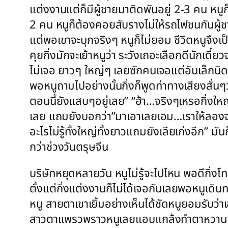
แต่งงานแต่ก็มีผู้ชายมาติดพันอยู่ 2-3 คน หนู
2 คน หนูก็ต้องคอยสับรางไม่ให้รถไฟชนกันผู้ช
แต่พอเขาจะบุกจริงๆ หนูก็ไม่ยอม ชีวิตหนูจึงเป
คุยกิ่งมักจะเย้าหนูว่า ระวังเถอะเลือกดีนักเดี๋
ไม่เจอ ยาวๆ ใหญ่ๆ เลยซักคนเจอแต่อันเล็กนิด
พอหนูถามไปอย่างนั้นกิ่งก็พูดท่าทางเสียงส
ตอนนี้ยังแสบๆอยู่เลย” “ฮ้า…จริงๆเหรอกิ่งใ
เลย แถมยังบอกว่า”มาเอาเลยเอม…เราให้ลอง
อะไรไม่รู้ทั้งใหญ่ทั้งยาวแถมยังเลียเก่งอีก”
กว่าช่วงวันตรุษจีน
บริษัทหยุดหลายวัน หนูไม่รู้จะไปไหน พอดีกิ่งโ
ตั้งแต่กิ่งแต่งงานก็ไม่ได้เจอกันเลยพอหนูเดิ
หนู สายตาเขาเยิ้มอย่างเห็นได้ชัดหนูยอมรับว่
สาวตาแพรวพราวหนูเลยแอบแกล้งทำตาหวานแล้วยิ้