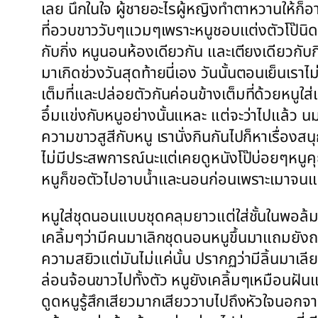
เลย นึกในใจ ผู้ชายอะไรผู้หญิงทำตาหวานให้ก็
ที่อวบขาววับๆแวมๆเพราะหนูชอบแต่งตัวโป๊นิดๆ
กับกิ่ง หนูนอนห้องเดียวกัน และเตียงเดียวกับ
มาเกิดช่วงวันสุดท้ายนี่เอง วันนั้นตอนเย็นเราไ
เต็มที่และปล่อยตัวกันค่อนข้างเต็มที่ด้วยหนูใ
อึ๋มแข่งกับหนูอย่างนั้นแหละ แต่จะว่าไปแล้ว น
ความขาวสูสีกับหนู เรานั่งกินกันไปก็หาเรื่องส
ไม่มีประสพการณ์นะแต่เคยดูหนังโป๊บ่อยๆหนูคุ
หนูก็ขอตัวไปอาบน้ำและนอนก่อนเพราะเมาจนแท
หนูใส่ชุดนอนแบบชุดคลุมยาวแต่ใส่ชั้นในพอล้มตั
เคลิ้มๆว่ามีคนมาเลิกชุดนอนหนูขึ้นมาแถมยั
ความสยิวแต่มันไม่แค่นั้น ปรากฏว่ามีลิ้นมาเลี
ล่อนจ้อนขาวไปทั้งตัว หนูยังเคลิ้มๆเหมือนฝั
ดูดหนูรู้สึกเสียวมากเสียววาบไปถึงหัวใจนอกจา