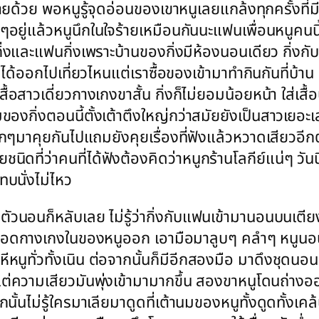
อายด้วย พอหนูรู้จุดอ่อนของเขาหนูเลยแกล้งทุกครั้งที
อยู่แล้วหนูนึกในใจร้ายเหมือนกันนะแฟนเพื่อนหนูคนนี
กิ่งและแฟนกิ่งเพราะบ้านของกิ่งมีห้องนอนเดียว กิ่งก
ม่ได้ออกไปเที่ยวไหนแต่เราซื้อของเข้ามาทำกินกันที่บ้าน
ส่เสื้อสาวเดี่ยวกางเกงขาสั้น กิ่งก็ไม่ยอมน้อยหน้า ใ
มของกิ่งตอนนี้ตั้งเต้าตึงใหญ่กว่าสมัยยังเป็นสาวเยอะ
นุกๆมาคุยกันไปแถมยังคุยเรื่องที่ฟังแล้วหวาดเสียวอีก
ยชนิดที่ว่าคนที่ได้ฟังต้องคิดว่าหนูกร้านโลกีย์แน่ๆ
บนั่งไม่ไหว
วนอนก็หลับเลย ไม่รู้ว่ากิ่งกับแฟนเข้ามานอนบนเตียงตั
งถอดกางเกงในของหนูออก เอามือมาลูบๆ คลำๆ หนูนอน
ยหีหนูทั่วทั้งเนิน ต่อจากนั้นก็มีอีกสองมือ มาดึงชุ
นแต่ความเสียวมันพุ่งเข้ามามากขึ้น สองขาหนูโดนถ่า
กนั้นไม่รู้ใครมาเลียมาดูดที่เต้านมของหนูทั้งดูดทั้