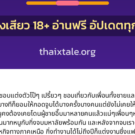
ยวชอบแต่งตัวโป๊ๆ เปรี้ยวๆ ชอบเที่ยวกับเพื่อนทั้งช
ือบางทีก็ยอมให้กอดจูบได้บางครั้งบางคนแต่ยังไม่เคย
ต้องเคยโดนผู้ชายอึ๊บมาหลายคนแล้วแน่ๆเพื่อนๆหนูเข้
ิทกันมากหนูกับกิ่งจบมหาลัยพร้อมกัน และหลังจากจบเรา
กิจทางภาคเหนือ กิ่งทำงานได้ไม่ถึงปีก็แต่งงานซึ่งแฟนกิ