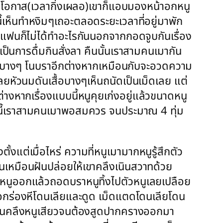
่มีโอกาส(เวลากิ่งเผลอ)เขาก็แอบมองหน้าอกหนู
้เห็นทำหงิมๆเถอะตลอดระยะเวลาที่อยู่มาพัก
ับแฟนก็ไม่ได้ทำอะไรกันนอกจากกอดจูบกันเรื่อง
 เป็นการดื่มกินสั่งลา คืนนั้นเราสามคนเมากัน
ส่เสื้อบางๆ โนบราอีกต่างหากเหมือนกับจะอวดความ
เลยหัวนมดันเสื้อบางๆเห็นถนัดเป็นเม็ดเลย แต่
ต่างหากเรื่องแบบนี้หนูคุยเก่งอยู่แล้วขนาดหนู
 วันนี้เราสามคนเมาพอสมควร จนประมาณ 4 ทุ่ม
้งแต่เมื่อไหร่ ความที่หนูเมามากหนูรู้สึกตัว
เหมือนฝันปล่อยให้เขาคลึงเนินสวาทด้วย
ดนอนหนูออกแล้วถอดบราหนูทิ้งไปตัวหนูเลยเปลือย
งออกร่องหีโดนเลียและดูด เม็ดแตดโดนเลียโดน
งเคล้นคลึงหนูเสียวจนต้องสูดปากครางออกมา