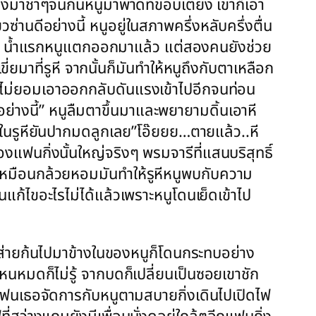
ำลงมาช้าๆจนก้นหนูมาพาดที่ขอบเตียง เขาก็เอา
่านดีอย่างนี้ หนูอยู่ในสภาพครึ่งหลับครึ่งตื่น
เหวง น้ำแรกหนูแตกออกมาแล้ว แต่สองคนยังช่วย
เขี่ยมาที่รูหี จากนั้นก็มันทำให้หนูถึงกับตาเหลือก
่ดันไม่ยอมเอาออกกลับดันแรงเข้าไปอีกจนท่อน
ีอย่างนี้” หนูลืมตาขึ้นมาและพยายามดิ้นเอาหี
ในรูหียันปากมดลูกเลย”โอ๊ยยย…ตายแล้ว..หี
แฟนกิ่งนั้นใหญ่จริงๆ พรมจารีที่แสนบริสุทธิ์
ญ่เหมือนกล้วยหอมมันทำให้รูหีหนูพบกับความ
ก้ไขอะไรไม่ได้แล้วเพราะหนูโดนเย็ดเข้าไป
มส่ายก้นไปมาข้างในของหนูก็โดนกระทบอย่าง
ไหนหมดก็ไม่รู้ จากบดก็เปลี่ยนเป็นซอยเขาชัก
้แฟนเธอจัดการกับหนูตามสบายกิ่งเดินไปเปิดไฟ