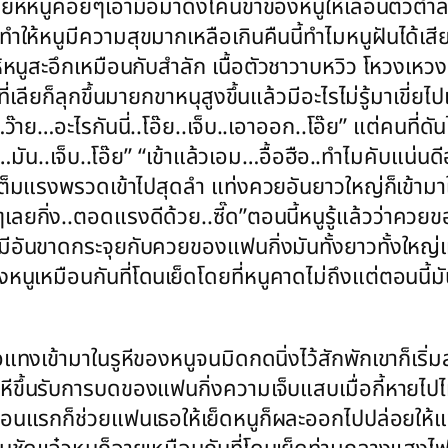
ลียหีหนูค่อยๆเอามือมาดึงโคนขาของหนูให้เลื่อนตัวต่
ให้หนูมีความสุขมากเหลือเกินคืนนี้ทำไมหนูฝันได้เสียวซ
ให้หนูสะอึกเหมือนกับสำลัก เนื้อตัวชาวาบหวิว โหวง
่เลียก็ลุกขึ้นมายกขาหนุสูงขึ้นแล้วมีอะไรไม่รู้มาเขี่ยไป
…ว๊าย…อะไรกันนี่..โอ๊ย..เจ็บ..เอาออก..โอ๊ย” แต่คนที
…มัน..เจ็บ..โอ๊ย” “เข้าแล้วเอม…อื้อฮือ..ทำไมคับแน่นด
ต็มแรงพรวดเข้าไปสุดลำ แท่งควยอันยาวใหญ่ก็เข้ามา
กิ่ง..ตอดแรงดีด้วย..ซี๊ด”ตอนนี้หนูรู้แล้วว่าควยของ
ต้องมีอันขาดกระจุยกับควยของแฟนกิ่งมันทั้งยาวทั้งให
มือนกันที่โดนเย็ดโดยที่หนูคาดไม่ถึงแต่ตอนนี้มันแ
ทงเข้ามาในรูหีของหนูจนมิดกดนิ่งไว้สักพักเขาก็เริ่
คกหีขึ้นรับการบดของแฟนกิ่งความเจ็บแสบเมื่อกี้หายไป
ิ่งตอนแรกก็ช่วยแฟนเธอให้เย็ดหนูก็ผละออกไปปล่อยให