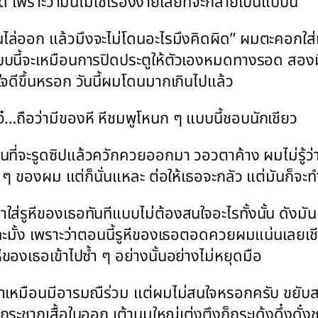
 เพราะว่ามันไม่ใช่เรื่องง่ายเลยที่จะกลายเป็นแบบนี้
นไล่ออก แล้วมึงจะไม่โดนอะไรมึงคิดผิด” ผมตะคอกใส
ทำแบบนี้จะเหมือนการปิดประตูให้ตัวเองหมดทางรอด สอง
ใจดีขึ้นหรอก วันนี้ผมโดนมากเกินไปแล้ว
…ถือว่ามีของหี หีชมพูโหนก ๆ แบบนี้ชอบนักเชียว
จะรูดซิปแล้วควักควยออกมา วอวตาค้าง ผมไม่รู้ว่าต
ด ๆ ของผม แต่ก็นั่นแหละ ต่อให้เธอจะกลัว แต่มันก็จะ
่รูหีของเธอทันทีแบบไม่ต้องสนใจอะไรทั้งนั้น ดังมัน
ะมั้ง เพราะว่าตอนนี้รูหีของเธอตอดควยผมแน่นเลยเชี
ของเธอเข้าไปซ้ำ ๆ อย่างนั้นอย่างไม่หยุดมือ
กมาเหมือนมีอารมณืร่วม แต่ผมไม่สนใจหรอกครับ ขยับ
วกระชากเสื้อในออก เต้านมใหญ่เต่งตึงก็กระเด้งดึ๋งดั๋ง