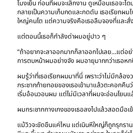
โมงเย็น ก่อนที่ผมจะเลิกงาน ดูเหมือนเธอจะโดน
กลายเป็นความเก็บกดและกดดัน เธอเรียกผมไปด่าที
ใหญ่คนโต แต่ความจริงคือเธอลืมจองที่และสั่
แต่ตอนนี้เธอก็กำลังด่าผมอยู่ปาว ๆ
“ถ้าอยากจะลาออกมากก็ลาออกไปเลย…แต่อย่าไปท
การตบหน้าผมอย่างจัง ผมอายุมากกว่าเธอหกปี แต
ผมรู้ว่าที่เธอเรียกผมมาที่นี่ เพราะว่าไม่มี
กระชากท้ายทอยของเธอเข้ามาแล้วตะคอกคืนว่าจะ
เริ่มอ้อนวอนผม แต่ไม่มีเวลาที่ผมจะอ่อนโยนแล
ผมกระชากกางเกงของเธอลงไปแล้วสอดมือเข้าไป
แม้วิวจะขัดขืนแค่ไหน แต่เนินหีใหญ่ก็ถูกรุกรานพ