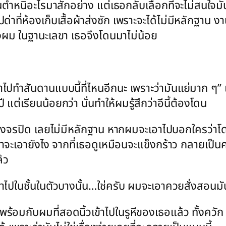
ตำหนิอะไรมาสักอย่าง แต่เธอกลับเลือกที่จะไม่สนใจมัน
่ห้องเก็บเสื้อผ้าส่งซัก เพราะจะได้ไม่มีหลักฐาน งานน
งผม ในฐานะเลขา เธอจึงโดนมาไม่น้อย
ำสันดานแบบนี้ที่ไหนอีกนะ เพราะว่ามันแย่มาก ๆ” เ
่เรียนน้อยกว่า นั่นทำให้ผมรู้สึกว่าอีนี้ต้องโดน
กล้องวงจรปิด เลยไม่มีหลักฐาน หากผมจะเอาไปบอกใครว่า
เอายังไง จากที่เธอดูเหมือนจะแข็งกร้าว กลายเป็นควา
้ว
ในชั้นในตัวบางนั้น…ใช่ครับ ผมจะเอาควยสั่งสอนมั
ร้อมกับผมที่สอดนิ้วเข้าไปในรูหีของเธอแล้ว ทั้งควัก ท