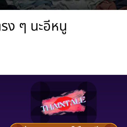
ง ๆ นะอีหนู