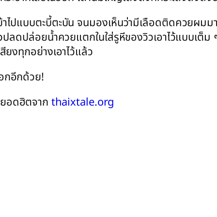
บบตะบี้ตะบัน จนมองเห็นว่ามีเลือดติดควยผมมาด้วย..ค
ลดปล่อยน้ำควยแตกในใส่รูหีของวิวเอาไว้แบบเต็ม ๆ ก่อ
สียงทุกอย่างเอาไว้แล้ว
อกอีกด้วย!
ยวๆ ยอดฮิตจาก
thaixtale.org