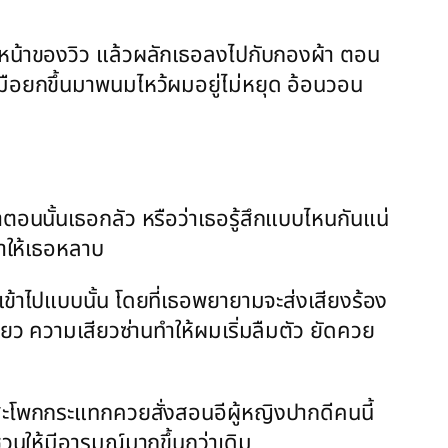
่หน้าของวิว แล้วผลักเธอลงไปกับกองผ้า ตอน
มือยกขึ้นมาพนมไหว้ผมอยู่ไม่หยุด อ้อนวอน
อนนั้นเธอกลัว หรือว่าเธอรู้สึกแบบไหนกันแน่
ทำให้เธอหลาบ
เข้าไปแบบนั้น โดยที่เธอพยายามจะส่งเสียงร้อง
ยว ความเสียวซ่านทำให้ผมเริ่มลืมตัว ยัดควย
สะโพกกระแทกควยสั่งสอนอีผู้หญิงปากดีคนนี้
ชวนให้มีอารมณ์มากขึ้นกว่าเดิม