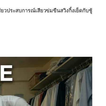
สียว
ประสบการณ์เสียว
ข่มขืน
สวิงกิ้ง
เย็ดกับชู้