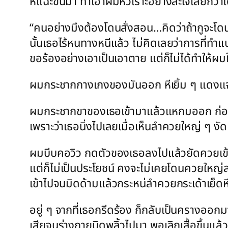
หีแฉะขึ้นมา ทำเอาผมหัวเราะอย่างสะใจเลยก็ว่าได้
“คนอย่างมึงต้องโดนสั่งสอน…คิดว่าถ้ากูจะโด
นั้นเธอไร้หนทางหนีแล้ว ไม่คิดเลยว่าการที่
ขอร้องอย่างเอาเป็นเอาตาย แต่ก็ไม่ได้ทำให้ผม
ผมกระชากกางเกงของมันออก หีเยิ้ม ๆ แดงแจ๋
ผมกระชากขาของเธอเข้ามาแล้วแหกมออก ก่อนที่
เพราะว่าเธอนิ่งไปเลยเมื่อเห็นลำควยใหญ่ ๆ งั
ผมบีบคอวิว กดตัวของเธอลงไปแล้วยัดควยเข้าใส
แต่ก็ไม่เป็นประโยชน์ คงจะไม่เคยโดนควยใหญ่ล
เข้าไปจนมิดด้ามแล้วกระหน่ลำควยกระเด้าเย็ดหี
อยู่ ๆ จากที่เธอกรีดร้อง ก็กลับเป็นครางออ
เสียจนร่างกายบิดพลิ้วไปมา พอเลิกเสื้อขึ้นแล้