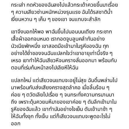
กระเส่า กดหัวของฉันลงไปแล้วกระเด้าควยขึ้นมาเรื่อย
ๆ ความเสียวซ่านหนักหน่วงรุนแรง ฉันได้รสชาติน้ำ
เงี่ยนหวาน ๆ เค็ม ๆ ของเขา จนแทบจะสำลัก
เขาจึงบอกให้พอ พาฉันขึ้นไปนอนบนเตียง กระชาก
เสื้อผ้าออกจนหมด เรากอดจูบลูบคลำกันอย่าง
นัวเนียพักหนึ่ง เขาสอดมือเข้ามาในรูหีของฉัน ทุก
อย่างได้ช่ำชองจนฉันแปลกใจว่าเขาอายุเท่านี้จริง ๆ
เหรอ เขาทำให้ฉันเสียวหีจนครางลั่นออกมา พร้อมกับ
ตอนที่เร่มก้มหน้าลงไปเลียหีให้ฉัน
แปลกใหม่ แต่เสียวจนแทบจะอยู่ไม่สุข ฉันดิ้นพล่านไป
มาพร้อมกับส่งเสียงครางสุดลำคอ เมื่อลิ้นร้อน ๆ
ค่อย ๆ ตวัดเลียไปเรื่อย ๆ จนกระทั่งความทรมานมา
ถึง เพราะดุ้นควยมหึมาของเขาค่อย ๆ ดันลึกเข้ามาใน
รูหีของฉันแล้ว เขาทำมันอย่างใจเย็น ดันเข้ามาช้า ๆ
ให้ฉันทั้งจุก ทั้งเจ็บ แต่ก็เสียวจนแทบจะพูดอะไรไม่
ออก