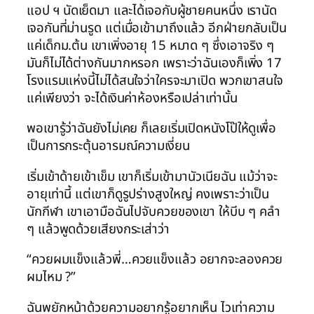
แอป ฯ นัดเย็ดมา และได้เจอกับผู้ชายคนหนึ่ง เรานัด
เจอกันที่ม่านรูด แต่เมื่อเข้ามาถึงแล้ว อีกฝ่ายกลับเป็น
แค่เด็กม.ต้น เขาเพิ่งอายุ 15 หมาด ๆ ซึ่งเอาจริง ๆ
มันก็ไม่ได้ต่างกันมากหรอก เพราะว่าฉันเองก็เพิ่ง 17
โรงแรมแห่งนี้ไม่ได้สนใจว่าใครจะมาเปิด พวกเขาสนใจ
แค่เพียงว่า จะได้เงินค่าห้องหรือเปล่าเท่านั้น
พอเขารู้ว่าฉันยังไม่เคย ก็เลยเริ่มเปิดหนังโป๊ให้ดูเพื่อ
เป็นการกระตุ้นอารมณ์ความเงี่ยน
เริ่มเข้าด้ายเข้าเข็ม เขาก็เริ่มเข้ามานัวเนียฉัน แม้ว่าจะ
อายุเท่านี้ แต่เขาก็ดูรูปร่างสูงใหญ่ คงเพราะว่าเป็น
นักกีฬา เขาเอามือฉันไปจับควยของเขา ให้บีบ ๆ คลำ
ๆ แล้วพูดด้วยเสียงกระเส่าว่า
“ควยผมแข็งแล้วพี่…ควยแข็งแล้ว อยากจะลองควย
ผมไหม ?”
ฉันพยักหน้าด้วยความอยากรู้อยากเห็น ไวเท่าความ