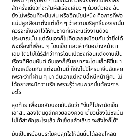
เพื่อน ๆ อยู่บ่อย ๆ ในขณะที่ตัวเองยังคงไม่เคยเลย
สักครั้งเดียวที่จะสัมผัสเรื่องเสียว ๆ ด้วยตัวเอง ฉัน
ยังไม่พร้อมที่จะมีแฟน หรืออีกนัยน์หนึ่ง คือการที่พ่อ
แม่ปลูกฝังมาตั้งแต่เด็ก ๆ ว่าความบริสุทธิ์ของเรานั้น
ควรจะเก็บเอาไว้ให้กับชายที่เราจะแต่งงานด้วย
ประมาณนั้น แต่ฉันเองก็ไม่คิดเลยเหมือนกัน ว่ายิ่งได้
ฟังเรื่องที่เพื่อน ๆ โดนเย็ด และเล่ากันอย่างหน้าตา
เฉย โดยไม่ได้รู้สึกว่าการโดนเปิดซิงก่อนแต่งงานเป็น
เรื่องที่ผิดมหันต์ ฉันเองก็เริ่มอยากจะโดนเย็ดหีขึ้นมา
บ้างเหมือนกัน แต่จนป่านนี้ ก็ยังไม่มีใครมาจีบฉันเลย
เพราะว่าที่ผ่าน ๆ มา ฉันเอาแต่หลบลี้หนีหน้าผู้คน ไม่
ได้อยากจะมีความรัก เพราะรู้ว่าคนพวกนั้นต้องการ
อะไร
สุดท้าย เพื่อนกลับบอกกับฉันว่า “งั้นก็ไปหานัดเย็ด
เอาสิ…ลองโดนดูสักควยสองควย เดี๋ยวนี้ซิงไม่ซิงมัน
ไม่ได้สำคัญอะไรแล้ว ถ้าเย็ดแล้วเสียว จะยังไงก็ได้”
มันเป็นเหมือนประโยคปลุกใจให้ฉันนั้นได้ลองโหลด