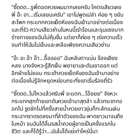
“ซี้ดดด…รูพี่ตอดควยผมมากเลยครับ โคตรเสียวเลย
พี่ อ๊ะ อา…เริ่มเลยนะครับ” เขาไม่พูดเปล่า ค่อย ๆ ขยับ
สะโพก กระแทกควยเย็ดหีของฉันเข้ามาอย่างต่อเนื่อง
และถี่รัว ความเสียวซ่านในหนนี้เร่าร้อนและรุนแรงมาก
ร่างกายของฉันไม่คุ้นชิ้น แต่เขาก็ค่อย ๆ เร่งความเร็ว
จนทำให้ฉันไม่เจ็บและเหลือเพียงความเสียวซ่าน
“อ๊ะ อะ อ๊า อ๊า…อื๊ออออ” ฉันหลับตาแน่น ร้องเสียง
หลง บางจังหวะรู้สึกเจ็บ พยายามจะดันเขาออก แต่
อีกฝ่ายไม่ยอม กระเด้าควยเย็ดหีของฉันเข้ามาอย่าง
ต่อเนื่องไม่รู้จักหยุดหย่อนกระทั่งเขาเริ่มร้องถี่รัว
“ซี้ดดด..ไม่ไหวแล้วครับพี่ จะแตก…โอ๊ยยย” จังหวะ
กระแทกสุกท้ายเขาดันควยเข้ามาสุดลำ แล้วกระชากอ
อกไป รูดชักไม่กี่ครั้งสายน้ำควยขาวขุ่นก็ทะลักเนเล่น
กระฉากราดรดลงมาที่ลำตัวของฉัน พาดยาวมาจนถึง
ใบหน้า จนฉันได้ลิ้มรสน้ำควยผู้ชายเป็นครั้งแรกใน
ชีวิต และก็ได้รู้ว่า…มันไม่ได้แย่เท่าไหร่นี่นา