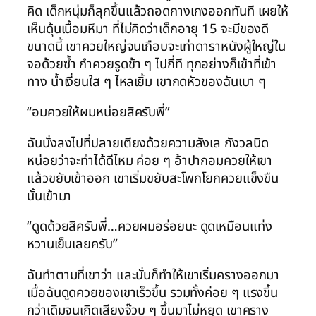
คิด เด็กหนุ่มก็ลุกขึ้นแล้วถอดกางเกงออกทันที เผยให้
เห็นดุ้นเนื้อมหึมา ที่ไม่คิดว่าเด็กอายุ 15 จะมีของดี
ขนาดนี้ เขาควยใหญ่จนเกือบจะเท่าดาราหนังผู้ใหญ่ใน
จอด้วยซ้ำ กำควยรูดช้า ๆ ไปกี่ที ทุกอย่างก็เข้าที่เข้า
ทาง น้ำเงี่ยนใส ๆ ไหลเยิ้ม เขากดหัวของฉันเบา ๆ
“อมควยให้ผมหน่อยสิครับพี่”
ฉันนั่งลงไปที่ปลายเตียงด้วยความลังเล กังวลนิด
หน่อยว่าจะทำได้ดีไหม ค่อย ๆ อ้าปากอมควยให้เขา
แล้วขยับเข้าออก เขาเริ่มขยับสะโพกโยกควยแข็งขืน
นั้นเข้ามา
“ดูดด้วยสิครับพี่…ควยผมอร่อยนะ ดูดเหมือนแท่ง
หวานเย็นเลยครับ”
ฉันทำตามที่เขาว่า และนั่นก็ทำให้เขาเริ่มครางออกมา
เมื่อฉันดูดควยของเขาเร็วขึ้น รวมทั้งค่อย ๆ แรงขึ้น
กว่าเดิมจนเกิดเสียงจ๊วบ ๆ ขึ้นมาไม่หยุด เขาคราง