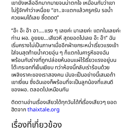
เขายังเหลืออีกมากมายจนน่าตกใจ เหมือนกับว่าเขา
ไม่รู้จักคำว่าเหนื่อย “อา..จะแตกแล้วครูครับ รอน้ำ
ควยผมได้เลย ซี้ดดดด”
“อ๊ะ อ๊ะ อ๊า อา….แรง ๆ เลยค่ะ มาเลยค่ะ แตกในเลยค่ะ
ท่าน ผอ. อูยยย…เสียวหี สุดยอดไปเลย อ๊ะ อ๊า” ฉัน
เริ่มครางไม่เป็นภาษาเมื่ออีกฝ่ายกระหน่ำเรี่ยวแรงเข้า
ใส่จนสุดท้ายน้ำควยอุ่น ๆ ก็แตกในคารูหีของฉัน
พร้อมกับร่างที่ถูกปล่อยห้นอนแผ่ไร้เรี่ยวแรงอยู่บน
โต๊ะกระจกที่เย็นเยียบ ทว่าห้องนี้กลับเร่าร้อนด้วย
เพลิงราคะของเราสองคน มันจะเป็นอย่างนี้เสมอถ้า
เขาเงี่ยน ซึ่งฉันเองก็พร้อมที่จะเป็นลูกน้องที่แสนดี
ของผอ. ตลอดไปเหมือนกัน
ติดตามอ่านเรื่องเสียวได้ทุกวันได้ที่เรื่องเสียวๆ ยอด
ฮิตจาก
thaixtale.org
เรื่องที่เกี่ยวข้อง