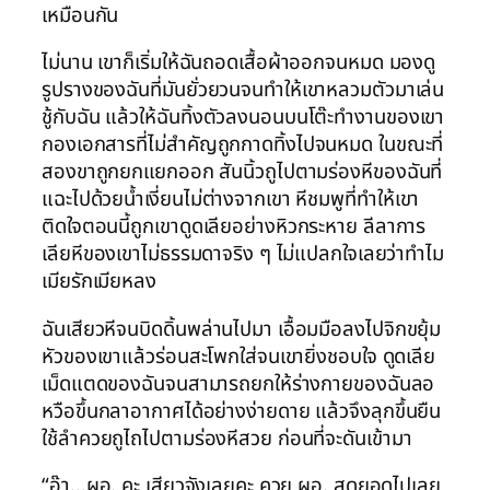
เหมือนกัน
ไม่นาน เขาก็เริ่มให้ฉันถอดเสื้อผ้าออกจนหมด มองดู
รูปรางของฉันที่มันยั่วยวนจนทำให้เขาหลวมตัวมาเล่น
ชู้กับฉัน แล้วให้ฉันทิ้งตัวลงนอนบนโต๊ะทำงานของเขา
กองเอกสารที่ไม่สำคัญถูกกาดทิ้งไปจนหมด ในขณะที่
สองขาถูกยกแยกออก สันนิ้วถูไปตามร่องหีของฉันที่
แฉะไปด้วยน้ำเงี่ยนไม่ต่างจากเขา หีชมพูที่ทำให้เขา
ติดใจตอนนี้ถูกเขาดูดเลียอย่างหิวกระหาย ลีลาการ
เลียหีของเขาไม่ธรรมดาจริง ๆ ไม่แปลกใจเลยว่าทำไม
เมียรักเมียหลง
ฉันเสียวหีจนบิดดิ้นพล่านไปมา เอื้อมมือลงไปจิกขยุ้ม
หัวของเขาแล้วร่อนสะโพกใส่จนเขายิ่งชอบใจ ดูดเลีย
เม็ดแตดของฉันจนสามารถยกให้ร่างกายของฉันลอ
หวือขึ้นกลาอากาศได้อย่างง่ายดาย แล้วจึงลุกขึ้นยืน
ใช้ลำควยถูไถไปตามร่องหีสวย ก่อนที่จะดันเข้ามา
“อ๊า…ผอ. คะ เสียวจังเลยคะ ควย ผอ. สุดยอดไปเลย