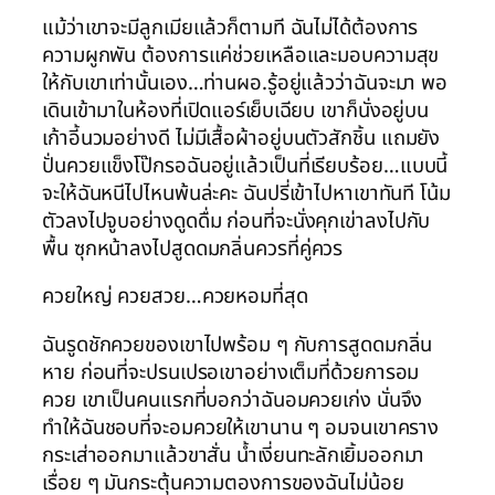
แม้ว่าเขาจะมีลูกเมียแล้วก็ตามที ฉันไม่ได้ต้องการ
ความผูกพัน ต้องการแค่ช่วยเหลือและมอบความสุข
ให้กับเขาเท่านั้นเอง…ท่านผอ.รู้อยู่แล้วว่าฉันจะมา พอ
เดินเข้ามาในห้องที่เปิดแอร์เย็บเฉียบ เขาก็นั่งอยู่บน
เก้าอี้นวมอย่างดี ไม่มีเสื้อผ้าอยู่บนตัวสักชิ้น แถมยัง
ปั่นควยแข็งโป๊กรอฉันอยู่แล้วเป็นที่เรียบร้อย…แบบนี้
จะให้ฉันหนีไปไหนพ้นล่ะคะ ฉันปรี่เข้าไปหาเขาทันที โน้ม
ตัวลงไปจูบอย่างดูดดื่ม ก่อนที่จะนั่งคุกเข่าลงไปกับ
พื้น ซุกหน้าลงไปสูดดมกลิ่นควรที่คู่ควร
ควยใหญ่ ควยสวย…ควยหอมที่สุด
ฉันรูดชักควยของเขาไปพร้อม ๆ กับการสูดดมกลิ่น
หาย ก่อนที่จะปรนเปรอเขาอย่างเต็มที่ด้วยการอม
ควย เขาเป็นคนแรกที่บอกว่าฉันอมควยเก่ง นั่นจึง
ทำให้ฉันชอบที่จะอมควยให้เขานาน ๆ อมจนเขาคราง
กระเส่าออกมาแล้วขาสั่น น้ำเงี่ยนทะลักเยิ้มออกมา
เรื่อย ๆ มันกระตุ้นความตองการของฉันไม่น้อย