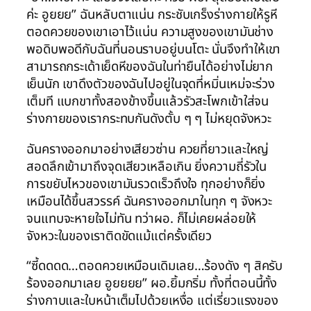
ค่ะ อูยยย” ฉันหลับตาแน่น กระชับเกร็งร่างกายให้รูหี
ตอดควยของเขาเอาไว้แน่น ความสูงของเขามันช่าง
พอดิบพอดีกับฉันที่นอนราบอยู่บนโตะ นั่นจึงทำให้เขา
สามารถกระเด้าเย็ดหีของฉันในท่ายืนได้อย่างไม่ยาก
เย็นนัก เขาดึงตัวของฉันไปอยู่ในจุดที่หมิ่นเหม่จะร่วง
เต็มที แบกขาทั้งสองข้างขึ้นแล้วรัวสะโพกเข้าใส่จน
ร่างกายของเรากระทบกันดังตั้บ ๆ ๆ ไม่หยุดจังหวะ
ฉันครางออกมาอย่างเสียวซ่าน ควยที่ยาวและใหญ่
สอดลึกเข้ามาถึงจุดเสียวเหลือเกิน ยิ่งความถี่รัวใน
การขยับไหวของเขามันรวดเร็วถึงใจ ทุกอย่างก็ยิ่ง
เหมือนได้ขึ้นสวรรค์ ฉันครางออกมาในทุก ๆ จังหวะ
จนแทบจะหายใจไม่ทัน ทว่าผอ. ก็ไม่เคยผล่อยให้
จังหวะในของเราติดขัดแม้แต่ครั้งเดียว
“ซี้ดดดด…ตอดควยเหมือนเดิมเลย…ร้องดัง ๆ สิครับ
ร้องออกมาเลย อูยยยย” ผอ.ยิ้มกริ่ม ทั้งที่ตอนนี้ทั้ง
ร่างกาบและใบหน้าเต็มไปด้วยเหงื่อ แต่เรี่ยวแรงของ