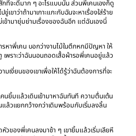
สักทีจะดีมาก ๆ อะไรแบบนั้น ส่วนพี่เคนเองก็ดู
ขู่เขาว่าถ้ามาเกาะแกะกับฉันจะหาเรื่องใส่ร้าย
เข้ามายุ่มย่ามเรื่องของฉันอีก แต่ฉันเองนี่
โทรหาพี่เคน บอกว่างานไม้ในตึกหกมีปัญหา ให้
ู เพราะว่าฉันนอนถอดเสื้อผ้ารอพี่เคนอยู่แล้ว
งี่ยนของเขาเพื่อให้ได้รู้ว่าฉันต้องการที่จะ
เคนยิ้มแล้วเดินเข้ามาหาฉันทันที ความตื่นเต้น
นแล้วแยกกว้างกว่าเดิมพร้อมกับเริ่มลงลิ้น
ดหัวของพี่เคนลงมาช้า ๆ เขายิ้มแล้วเริ่มเลียหี