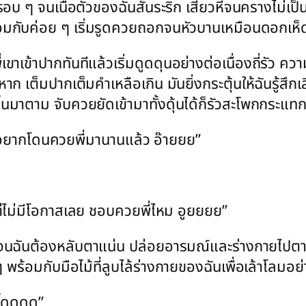
้มไปรอบ ๆ จนเนื้อตัวของฉันสั่นระริก เสียวหีจนครางไม่
้อมกับค่อย ๆ เริ่มรูดควยถอกจนหัวบานเหมือนดอกเห็ดโ
าเข้าปากทันทีแล้วเริ่มดูดดุนอย่างต่อเนื่องถี่รัว ควา
 เต็มปากเต็มคำเหลือเกิน มันยิ่งกระตุ้นให้ฉันรู้สึกเ
นมาตาม จับควยยัดเข้ามาทั้งดุ้นได้ก็รัวสะโพกกระแทก
 หนูอยากโดนควยพี่มานานแล้ว อ๊ายยย”
ต่ไม่มีโอกาสเลย ชอบควยพี่ไหม อูยยยย”
ี่รัวจนฉันต้องหลับตาแน่น ปล่อยอารมณ์และร่างกายไ
พร้อมกับมือไม้ที่ลูบไล้ร่างกายของฉันเพื่อเล้าโลมอย่
ซี้ดดดด”