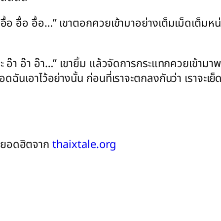
้อ อื้อ อื้อ…” เขาตอกควยเข้ามาอย่างเต็มเม็ดเต็มหน
๊ะ อ๊า อ๊า อ๊า…” เขายิ้ม แล้วจัดการกระแทกควยเข้าม
อดฉันเอาไว้อย่างนั้น ก่อนที่เราจะตกลงกันว่า เราจะเย
ยวๆ ยอดฮิตจาก
thaixtale.org