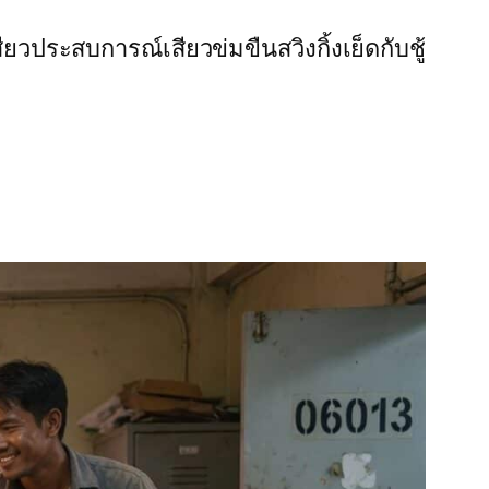
สียว
ประสบการณ์เสียว
ข่มขืน
สวิงกิ้ง
เย็ดกับชู้