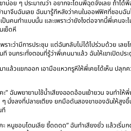
เขาบ่อย ๆ ประมาณว่า อยากจะโดนพี่ฉุดจังเลย ถ้าได้พี่
ข้ามาจีบฉันเลย ฉันมารู้ทีหลังว่าคนในออฟฟิศที่ชอบฉันไป
เป็นคนทำแบบนั้น และเพราะว่ายังไงต่อจากนี้พี่เคนจะไม่
นเย็ดหี
 เพราะว่ามีการประชุม แต่ฉันกลับไม่ได้ไปร่วมด้วย เลย
นกระทั่งตอนที่รู้ว่าพี่เคนมาแล้ว ฉันให้เขาเปิดประต
แล้วแยกออก เอามือแหวกรูหีให้พี่เคยได้เห็น ปลุกความเ
วนะคะ” ฉันพยายามใช้น้ำเสียงออดอ้อนเย้ายวน จนทำให้พี่
ย ๆ นั่งลงที่ปลายเตียง ยกมือดันสองขาของฉันให้สูงขึ้
นที
ิคะ หนูชอบโดนเลีย ซี้ดดดด” ฉันทำเสียงยั่ว แล้วเริ่มก