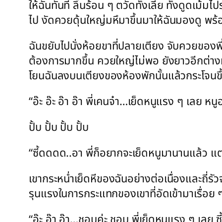
ให้ฉันทันที ลิ้นร้อน ๆ ตวัดทั้งเลีย ทั้งดูดเม
ไป งัดควยดุ้นใหญ่มหึมาขึ้นมาให้ฉันมองดู พร
ฉันขยับไปนั่งห้อยขาที่ปลายเตียง จับควยของพี่เข
ต้องการมากขึ้น ควยใหญ่ไม่พอ ยังยาวอีกต่างหาก
โยนฉันลงบนเตียงของห้องพักนั้นแล้วกระโจนขึ้
“อ๊ะ อ๊ะ อ๊า อ๊า พี่เคนจ๋า…เย็ดหนูแรง ๆ เลย
ปั้บ ปั้บ ปั้บ ปั้บ
“ซี้ดดดด..อา พี่ก็อยากจะเย็ดหนูมานานแล้ว แ
เขากระหน่ำเย็ดหีของฉันอย่างต่อเนื่องและถ
รุนแรงในการกระแทกของเขาที่อัดเข้ามาเรื่อย ๆ 
“อ๊ะ อ๊า อ๊า…ชอบค่ะ ชอบ พี่เย็ดหนูแรง ๆ เลย 