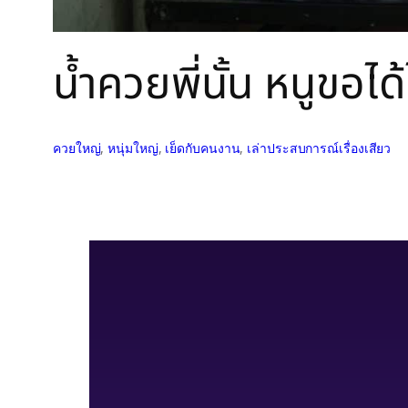
น้ำควยพี่นั้น หนูขอได
ควยใหญ่
, 
หนุ่มใหญ่
, 
เย็ดกับคนงาน
, 
เล่าประสบการณ์เรื่องเสียว