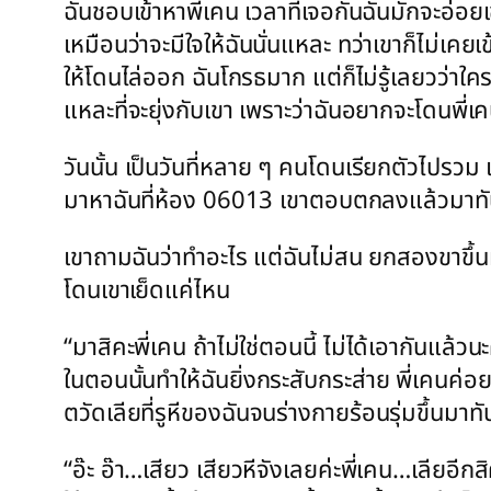
ฉันชอบเข้าหาพี่เคน เวลาที่เจอกันฉันมักจะอ่อย
เหมือนว่าจะมีใจให้ฉันนั่นแหละ ทว่าเขาก็ไม่เคยเ
ให้โดนไล่ออก ฉันโกรธมาก แต่ก็ไม่รู้เลยวว่าใคร
แหละที่จะยุ่งกับเขา เพราะว่าฉันอยากจะโดนพี่เค
วันนั้น เป็นวันที่หลาย ๆ คนโดนเรียกตัวไปรวม
มาหาฉันที่ห้อง 06013 เขาตอบตกลงแล้วมาทันที จ
เขาถามฉันว่าทำอะไร แต่ฉันไม่สน ยกสองขาขึ้นมา
โดนเขาเย็ดแค่ไหน
“มาสิคะพี่เคน ถ้าไม่ใช่ตอนนี้ ไม่ได้เอากันแล้
ในตอนนั้นทำให้ฉันยิ่งกระสับกระส่าย พี่เคนค่อ
ตวัดเลียที่รูหีของฉันจนร่างกายร้อนรุ่มขึ้นมาทั
“อ๊ะ อ๊า…เสียว เสียวหีจังเลยค่ะพี่เคน…เลียอีกส