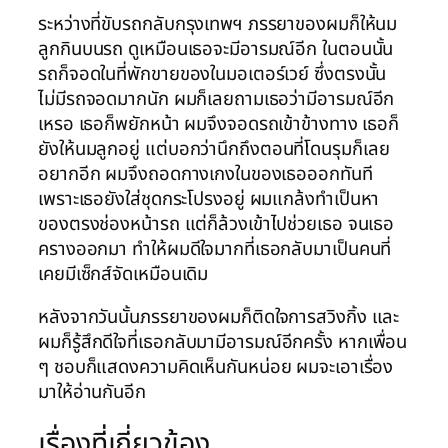
ระหว่างที่ขับรถกลับกรุงเทพฯ ภรรยาของผมก็ให้นม
ลูกกินบนรถ ดูเหมือนเธอจะมีอารมณ์อีก ในตอนนั้น
รถก็จอดในที่พักขายของในมอเตอร์เวย์ ซึ่งตรงนั้น
ไม่มีรถจอดมากนัก ผมก็เลยถามเธอว่ามีอารมณ์อีก
เหรอ เธอก็พยักหน้า ผมจึงจอดรถเข้าข้างทาง เธอก็
ยังให้นมลูกอยู่ แต่บอกว่านึกถึงตอนที่โดนรุมก็เลย
อยากอีก ผมจึงถอดกางเกงในของเธอออกทันที
เพราะเธอยังใส่ชุดกระโปรงอยู่ ผมแกล้งทำเป็นหา
ของตรงช่องหน้ารถ แต่ก็ล้วงเข้าไปช่วยเธอ จนเธอ
ครางออกมา ทำให้ผมดีใจมากที่เธอกลับมาเป็นคนที่
เคยมีเซ็กส์จัดเหมือนเดิม
หลังจากวันนั้นภรรยาของผมก็ติดใจการสวิงกิ้ง และ
ผมก็รู้สึกดีใจที่เธอกลับมามีอารมณ์อีกครั้ง หากเพื่อน
ๆ ชอบก็แสดงความคิดเห็นกันหน่อย ผมจะเอาเรื่อง
มาให้อ่านกันอีก
เรื่องที่เกี่ยวข้อง