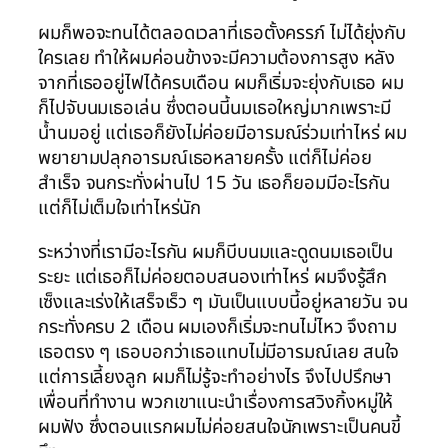
ผมก็พอจะทนได้ตลอดเวลาที่เธอตั้งครรภ์ ไม่ได้ยุ่งกับ
ใครเลย ทำให้ผมค่อนข้างจะมีความต้องการสูง หลัง
จากที่เธออยู่ไฟได้ครบเดือน ผมก็เริ่มจะยุ่งกับเธอ ผม
ก็ไปจับนมเธอเล่น ซึ่งตอนนี้นมเธอใหญ่มากเพราะมี
น้ำนมอยู่ แต่เธอก็ยังไม่ค่อยมีอารมณ์ร่วมเท่าไหร่ ผม
พยายามปลุกอารมณ์เธอหลายครั้ง แต่ก็ไม่ค่อย
สำเร็จ จนกระทั่งผ่านไป 15 วัน เธอก็ยอมมีอะไรกัน
แต่ก็ไม่เต็มใจเท่าไหร่นัก
ระหว่างที่เรามีอะไรกัน ผมก็บีบนมและดูดนมเธอเป็น
ระยะ แต่เธอก็ไม่ค่อยตอบสนองเท่าไหร่ ผมจึงรู้สึก
เซ็งและเร่งให้เสร็จเร็ว ๆ มันเป็นแบบนี้อยู่หลายวัน จน
กระทั่งครบ 2 เดือน ผมเองก็เริ่มจะทนไม่ไหว จึงถาม
เธอตรง ๆ เธอบอกว่าเธอแทบไม่มีอารมณ์เลย สนใจ
แต่การเลี้ยงลูก ผมก็ไม่รู้จะทำอย่างไร จึงไปปรึกษา
เพื่อนที่ทำงาน พวกเขาแนะนำเรื่องการสวิงกิ้งหมู่ให้
ผมฟัง ซึ่งตอนแรกผมไม่ค่อยสนใจนักเพราะเป็นคนขี้