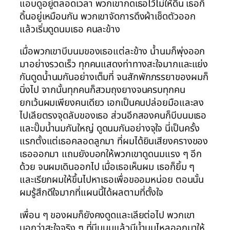
แอบดูอยู่ตลอดเวลา พวกเขากดเธอไว้ไม่ให้ดิ้น เธอก็
ดิ้นอยู่เหมือนกัน พวกเขาจัดการดึงผ้าเช็ดตัวออก
แล้วเริ่มดูดนมเธอ คนละข้าง
เมื่อพวกเขาบีบนมของเธอแต่ละข้าง น้ำนมก็พุ่งออก
มาอย่างรวดเร็ว ทุกคนแสดงท่าทางสะใจมากและแย่ง
กันดูดน้ำนมกันอย่างเต็มที่ จนสักพักภรรยาของผมก็
นิ่งไป จากนั้นทุกคนก็สวมถุงยางจนครบทุกคน
ยกเว้นผมเพียงคนเดียว เอกเป็นคนปล่อยมือและลง
ไปเลียตรงจุดลับของเธอ ส่วนอีกสองคนก็บีบนมเธอ
และปั๊มน้ำนมกันใหญ่ ดูดนมกันอย่างจุใจ นี่เป็นครั้ง
แรกตั้งแต่เธอคลอดลูกมา ที่ผมได้ยินเสียงครางของ
เธอออกมา แถมยังบอกให้พวกเขาดูดนมแรง ๆ อีก
ด้วย จนผมเดินออกไป เมื่อเธอเห็นผม เธอก็ยิ้ม ๆ
และเรียกผมให้ขึ้นไปหาเธอเพื่อขออมหน่อย ตอนนั้น
ผมรู้สึกดีใจมากที่แผนนี้ได้ผลตามที่ตั้งใจ
เพื่อน ๆ ของผมก็ยังคงดูดและเลียต่อไป พวกเขา
บอกว่าสะใจจริง ๆ ที่บีบนมแล้วมีน้ำนมไหลออกมาให้