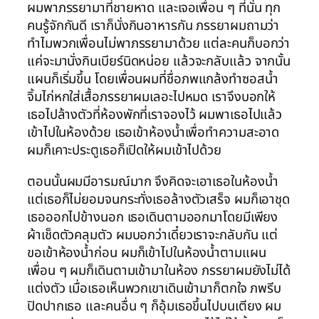
ผมพาภรรยามาที่ชายหาด และเจอเพื่อน ๆ ที่นั่น ทุก
คนรู้จักกันดี เราก็นั่งกินอาหารกัน ภรรยาผมถามว่า
ทำไมพวกเพื่อนไม่พาภรรยามาด้วย แต่ละคนก็บอกว่า
แค่จะมานั่งกินเบียร์นิดหน่อย แล้วจะกลับแล้ว จากนั้น
แผนก็เริ่มขึ้น โดยเพื่อนผมที่ชื่อภพแกล้งทำซอสน้ำ
จิ้มไก่หกใส่เสื้อภรรยาผมเลอะไปหมด เราจึงบอกให้
เธอไปล้างตัวที่ห้องพักที่เราจองไว้ ผมพาเธอไปแล้ว
เข้าไปในห้องด้วย เธอเข้าห้องน้ำเพื่อทำความสะอาด
ผมก็เคาะประตูเธอก็เปิดให้ผมเข้าไปด้วย
ตอนนั้นผมมีอารมณ์มาก จึงคิดจะเอาเธอในห้องน้ำ
แต่เธอก็ไม่ยอมจนกระทั่งเธอล้างตัวเสร็จ ผมก็เอาชุด
เธอออกไปข้างนอก เธอเดินตามออกมาโดยมีเพียง
ผ้าเช็ดตัวคลุมตัว ผมบอกว่าเดี๋ยวเราจะกลับกัน แต่
ขอเข้าห้องน้ำก่อน ผมก็เข้าไปในห้องน้ำตามแผน
เพื่อน ๆ ผมก็เดินตามเข้ามาในห้อง ภรรยาผมยังไม่ได้
แต่งตัว เมื่อเธอเห็นพวกเขาเดินเข้ามาก็ตกใจ ภพรีบ
ปิดปากเธอ และคนอื่น ๆ ก็อุ้มเธอขึ้นไปบนเตียง ผม