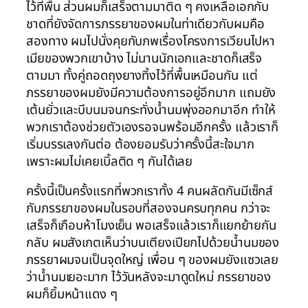
ไว้ที่พื้น ส่วนผมก็เสร็จตามมาติด ๆ คงเหลือเอกกับ
ชาดที่ยังจัดการภรรยาของผมในท่าเดียวกับผมคือ
สองทาง ผมไปนั่งคุยกับภพเรื่องโครงการเวียนไปหา
เมียของพวกเขาบ้าง ไม่นานนักเอกและชาดก็เสร็จ
ตามมา ทั้งคู่ถอดถุงยางทิ้งไว้ที่พื้นเหมือนกัน แต่
ภรรยาของผมยังมีความต้องการอยู่อีกมาก แถมยัง
เต้นยั่วและบีบนมจนกระทั่งน้ำนมพุ่งออกมาอีก ทำให้
พวกเราต้องช่วยตัวเองรอจนพร้อมอีกครั้ง แล้วเราก็
เริ่มบรรเลงกันต่อ ต้องยอมรับว่าครั้งนี้สะใจมาก
เพราะผมไม่เคยเบิ้ลติด ๆ กันได้เลย
ครั้งนี้เป็นครั้งแรกที่พวกเราทั้ง 4 คนผลัดกันมีเซ็กส์
กับภรรยาของผมในรอบที่สองจนครบทุกคน กว่าจะ
เสร็จก็เกือบห้าโมงเย็น พอเสร็จแล้วเราก็แยกย้ายกัน
กลับ ผมสังเกตเห็นว่าบนเตียงเปียกไปด้วยน้ำนมของ
ภรรยาผมจนเป็นจุดใหญ่ เพื่อน ๆ ของผมยังแซวเลย
ว่าน้ำนมเยอะมาก ไว้วันหลังจะมาดูดใหม่ ภรรยาของ
ผมก็ยิ้มหน้าแดง ๆ