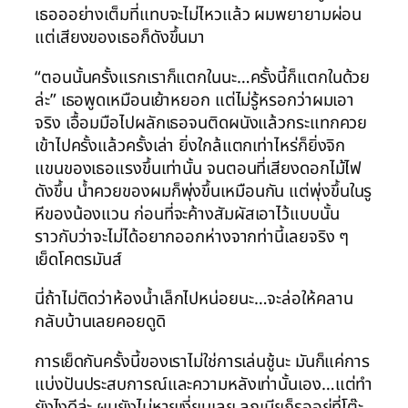
เธอออย่างเต็มที่แทบจะไม่ไหวแล้ว ผมพยายามผ่อน
แต่เสียงของเธอก็ดังขึ้นมา
“ตอนนั้นครั้งแรกเราก็แตกในนะ…ครั้งนี้ก็แตกในด้วย
ล่ะ” เธอพูดเหมือนเย้าหยอก แต่ไม่รู้หรอกว่าผมเอา
จริง เอื้อมมือไปผลักเธอจนติดผนังแล้วกระแทกควย
เข้าไปครั้งแล้วครั้งเล่า ยิ่งใกล้แตกเท่าไหร่ก็ยิ่งจิก
แขนของเธอแรงขึ้นเท่านั้น จนตอนที่เสียงดอกไม้ไฟ
ดังขึ้น น้ำควยของผมก็พุ่งขึ้นเหมือนกัน แต่พุ่งขึ้นในรู
หีของน้องแวน ก่อนที่จะค้างสัมผัสเอาไว้แบบนั้น
ราวกับว่าจะไม่ได้อยากออกห่างจากท่านี้เลยจริง ๆ
เย็ดโคตรมันส์
นี่ถ้าไม่ติดว่าห้องน้ำเล็กไปหน่อยนะ…จะล่อให้คลาน
กลับบ้านเลยคอยดูดิ
การเย็ดกันครั้งนี้ของเราไม่ใช่การเล่นชู้นะ มันก็แค่การ
แบ่งปันประสบการณ์และความหลังเท่านั้นเอง…แต่ทำ
ยังไงดีล่ะ ผมยังไม่หายเงี่ยนเลย ลูกเมียก็รออยู่ที่โต๊ะ