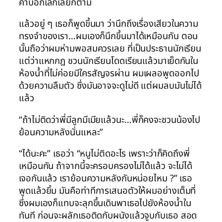
คำบอกเลิกเลยก็ตาม
แล้วอยู่ ๆ เธอก็พูดขึ้นมา ว่านึกถึงเรื่องเสียวในความ
ทรงจำของเรา…ผมเองก็นึกขึ้นมาได้เหมือนกัน ตอน
นั้นถือว่าผมห่ามพอสมควรเลย ที่เป็นประธานนักเรียน
แต่ว่าแหกกฎ ชวนนักเรียนโดดเรียนแล้วมาเย็ดกันใน
ห้องน้ำที่ไม่ค่อยมีใครสัญจรผ่าน ผมเผลอพูดออกไป
ด้วยความลืมตัว ซึ่งมันอาจจะดูไม่ดี แต่ผมลบมันไม่ได้
แล้ว
“ถ้าไม่ติดว่าพี่มีลูกมีเมียแล้วนะ…พี่ก็คงจะชวนน้องไป
ย้อนความหลังนั่นแหละ”
“ได้นะคะ” เธอว่า “หนูไม่ติดอะไร เพราะว่าก็คิดถึงพี่
เหมือนกัน ถ้าจากนี้จะครอบครองไม่ได้แล้ว จะไม่ได้
เจอกันแล้ว เราย้อนความหลังกันหน่อยไหม ?” เธอ
พูดแล้วยิ้ม มันคือท่าทีการเสนอตัวให้ผมอย่างเต็มที่
ซึ่งผมเองก็แทบจะลุกขึ้นเดินพาเธอไปยังห้องน้ำใน
ทันที ก่อนจะผลักเธอติดกับผนังแล้วจูบกับเธอ สอด