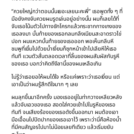
“ควยใหญ่กว่าตอนนั้นเยอะเลยนะคะพี่” เธอพูดทั้ง ๆ ที่
มือยังคงจับควยผมรูดเล่นอยู่อย่างนั้น ผมก็เลยได้ที่
จับเธอโน้มตัวไปทางชักโครกแล้วกระชากกางเกงของ
เธอลงมา บั้นท้ายของเธอกลมกลึงเนียนสะอาดราวไข่
ปอก ผมแหวกบั้นท้ายของเธอออก พอเห็นกลีบหี
ชมพูที่เยิ้มไปด้วยน้ำเงี่ยนก็ซุกหน้าเข้าไปเลียหีให้เธอ
ทันที แวนตัวสั่นตลอดเวลาที่ลิ้นของผมสัมผัสกับรูหี
ของเธอ บอกว่าคิดถึงีลานี้ของผมเหลือเกิน
ไม่รู้ว่าเธอยอให้ผมได้ใจ หรือแค่เพราะว่าเธอเงี่ยน แต่
เอาเป็นว่าผมรู้สึกดีใจมาก ๆ เลย
ผมลุกขึ้นมาอีกครั้ง มองเธออยู่ในท่ากวางเหลียวหลัง
แล้วจับเอวของเธอ สอดใส่ควยเข้าไปในรูหีของเธอ
ทันที จนเสียงร้องของเธอดังขึ้นออกมา ผมต้องเอา
มือเอื้อมไปปิดปากของเธอเอาไว้ เพราะว่านี่คือห้องน้ำ
ที่มีคนสัญจรไปมาไม่น้อยเลยทีเดียว แล้วเริ่มขยับ