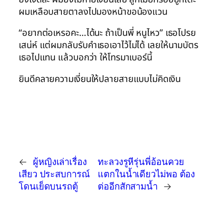
ผมเหลือบสายตาลงไปมองหน้าขอน้องแวน
“อยากต่อเหรอคะ…ได้นะ ถ้าเป็นพี่ หนูไหว” เธอโปรย
เสน่ห์ แต่ผมกลับรับคำเธอเอาไว้ไม่ได้ เลยให้นามบัตร
เธอไปแทน แล้วบอกว่า ให้โทรมาเบอร์นี้
ยินดีคลายความเงี่ยนให้ปลายสายแบบไม่คิดเงิน
←
ผู้หญิงเล่าเรื่อง
ทะลวงรูหีรุ่นพี่อ้อนควย
เสียว ประสบการณ์
แตกในน้ำเดียวไม่พอ ต้อง
โดนเย็ดบนรถตู้
ต่ออีกสักสามน้ำ
→