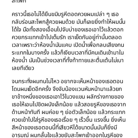
สะโพก
คราวนี้เธอไม่ได้ยืนขมิบรูหีตอดควยผมเปล่า ๆ เธอ
กลับร่อนสะโพกสู้ควยผมด้วย มันก็เลยยิ่งทำให้ผมนั้น
ได้ใจ มือทั้งสองเอื้อมไปจับบ่าของเธอเอาไว้แล้วตอก
ควยกระแทกเข้าไปเต็มรัก เราเย็ดกันอยู่ท่านั้นตลอด
เวลาเพราะว่าห้องน้ำมันแคบ เปิดน้ำเพื่อกลบเสียงกน
ระแทกในบางครั้ง แล้วก็เงียบเวลาที่มีคนเดินเข้ามาใน
ห้องน้ำ มันเป็นช่วงเวลาที่ทั้งท้าทายและตื่นเต้นไม่เบา
เลยทีเดียว
จนกระทั่งผมทนไม่ไหว อยากจะเห็นหน้าของเธอตอน
โดนผมเย็ดอีกครั้ง จึงจับน้องแวนหันหน้ามาแล้วยก
ขาข้างหนึ่งของเธอเอาไว้ในวงแขน ผลักร่างกายของ
เธอให้เอนไปชิดผนังเล็กน้อย แล้วสอยรูหีของเธอจาก
ด้านหน้าทันที ผมค่อย ๆ ย่อตัวเล็กน้อย แล้วกระแทก
ควยเข้าไปใส่รูหีของเธอเรื่อย ๆ เร็วขึ้น แรงขึ้น ยิ่งเห็น
สีหน้าของเธอตอนนี้ที่เสียวหีได้ขนาดนั้นมันก็ยิ่งมี
อารมณ์ ผมกลั้นใจแล้วขยับสะโพกเข้าออกในรูหีของ