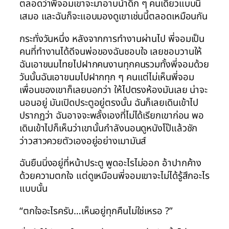
ตลอดว่าพี่จอมเขาจะมาอาบน้ำดึก ๆ คนเดียวแบบนี้
เสมอ และฉันก็จะแอบมองดูเขาเช่นนี้ตลอดเหมือนกัน
กระทั่งวันหนึ่ง หลังจากการทำงานผ่านไป พี่จอมเป็น
คนที่ทำงานได้ดีจนพ่อของฉันชอบใจ เลยชอบวานให้
ฉันเอาขนมไทยไปฝากคนงานทุกคนรวมทั้งพี่จอมด้วย
วันนั้นฉันเอาขนมไปฝากทุก ๆ คนแต่ไม่เห็นพี่จอม
เพื่อนของเขาก็เลยบอกว่า ให้ไปตรงห้องมันเลย น่าจะ
นอนอยู่ มันเปิดประตูอยู่ตรงนั้น ฉันก็เลยเดินเข้าไป
ปรากฏว่า ฉันอาจจะพลั้งเองที่ไม่ได้เรียกเขาก่อน พอ
เดินเข้าไปก็เห็นว่าเขานั้นกำลังนอนดูหนังโป๊แล้วชัก
ว่าวสาวควยตัวเองอยู่อย่างเมามันส์
ฉันยืนนิ่งอยู่ที่หน้าประตู พูดอะไรไม่ออก อ้าปากค้าง
ด้วยความตกใจ แต่ดูเหมือนพี่จอมเขาจะไม่ได้รู้สึกอะไร
แบบนั้น
“ตกใจอะไรครับ…เห็นอยู่ทุกคืนไม่ใช่เหรอ ?”