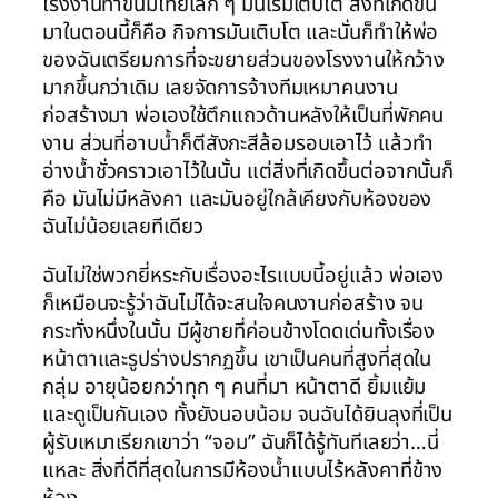
โรงงานทำขนมไทยเล็ก ๆ มันเริ่มเติบโต สิ่งที่เกิดขึ้น
มาในตอนนี้ก็คือ กิจการมันเติบโต และนั่นก็ทำให้พ่อ
ของฉันเตรียมการที่จะขยายส่วนของโรงงานให้กว้าง
มากขึ้นกว่าเดิม เลยจัดการจ้างทีมเหมาคนงาน
ก่อสร้างมา พ่อเองใช้ตึกแถวด้านหลังให้เป็นที่พักคน
งาน ส่วนที่อาบน้ำก็ตีสังกะสีล้อมรอบเอาไว้ แล้วทำ
อ่างน้ำชั่วคราวเอาไว้ในนั้น แต่สิ่งที่เกิดขึ้นต่อจากนั้นก็
คือ มันไม่มีหลังคา และมันอยู่ใกล้เคียงกับห้องของ
ฉันไม่น้อยเลยทีเดียว
ฉันไม่ใช่พวกยี่หระกับเรื่องอะไรแบบนี้อยู่แล้ว พ่อเอง
ก็เหมือนจะรู้ว่าฉันไม่ได้จะสนใจคนงานก่อสร้าง จน
กระทั่งหนึ่งในนั้น มีผู้ชายที่ค่อนข้างโดดเด่นทั้งเรื่อง
หน้าตาและรูปร่างปรากฏขึ้น เขาเป็นคนที่สูงที่สุดใน
กลุ่ม อายุน้อยกว่าทุก ๆ คนที่มา หน้าตาดี ยิ้มแย้ม
และดูเป็นกันเอง ทั้งยังนอบน้อม จนฉันได้ยินลุงที่เป็น
ผู้รับเหมาเรียกเขาว่า “จอม” ฉันก็ได้รู้ทันทีเลยว่า…นี่
แหละ สิ่งที่ดีที่สุดในการมีห้องน้ำแบบไร้หลังคาที่ข้าง
ห้อง