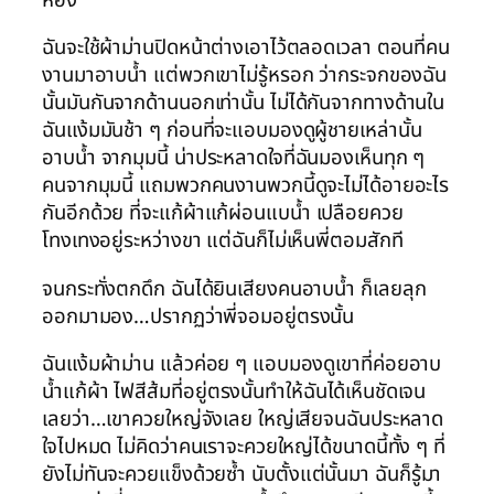
ฉันจะใช้ผ้าม่านปิดหน้าต่างเอาไว้ตลอดเวลา ตอนที่คน
งานมาอาบน้ำ แต่พวกเขาไม่รู้หรอก ว่ากระจกของฉัน
นั้นมันกันจากด้านนอกเท่านั้น ไม่ได้กันจากทางด้านใน
ฉันแง้มมันช้า ๆ ก่อนที่จะแอบมองดูผู้ชายเหล่านั้น
อาบน้ำ จากมุมนี้ น่าประหลาดใจที่ฉันมองเห็นทุก ๆ
คนจากมุมนี้ แถมพวกคนงานพวกนี้ดูจะไม่ได้อายอะไร
กันอีกด้วย ที่จะแก้ผ้าแก้ผ่อนแบน้ำ เปลือยควย
โทงเทงอยู่ระหว่างขา แต่ฉันก็ไม่เห็นพี่ตอมสักที
จนกระทั่งตกดึก ฉันได้ยินเสียงคนอาบน้ำ ก็เลยลุก
ออกมามอง…ปรากฏว่าพี่จอมอยู่ตรงนั้น
ฉันแง้มผ้าม่าน แล้วค่อย ๆ แอบมองดูเขาที่ค่อยอาบ
น้ำแก้ผ้า ไฟสีส้มที่อยู่ตรงนั้นทำให้ฉันได้เห็นชัดเจน
เลยว่า…เขาควยใหญ่จังเลย ใหญ่เสียจนฉันประหลาด
ใจไปหมด ไม่คิดว่าคนเราจะควยใหญ่ได้ขนาดนี้ทั้ง ๆ ที่
ยังไม่ทันจะควยแข็งด้วยซ้ำ นับตั้งแต่นั้นมา ฉันก็รู้มา