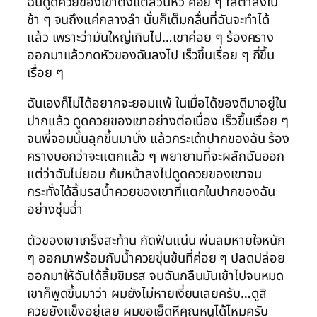
ฉันดูดควยของเขาตั้งแต่ส่วนหัว ค่อย ๆ ไล่ต่ำลงไป
ช้า ๆ จนถึงแค่กลางลำ นั่นก็เต็มกลื่นที่ฉันจะทำได้
แล้ว เพราะว่ามันใหญ่เกินไป…เขาค่อย ๆ ร้องคราง
ออกมาแล้วกดหัวของฉันลงไป เร็วขึ้นเรื่อย ๆ ถี่ขึ้น
เรื่อย ๆ
ฉันเองก็ไม่ได้อยากจะยอมแพ้ ในเมื่อได้ของดีมาอยู่ใน
ปากแล้ว ดูดควยของเขาอย่างต่อเนื่อง เร็วขึ้นเรื่อย ๆ
จนพี่จอมนั้นลุกขึ้นมานั่ง แล้วกระเด้าปากของฉัน ร้อง
ครางบอกว่าจะแตกแล้ว ๆ พยายามที่จะผลักฉันออก
แต่ว่าฉันไม่ยอม ก้มหน้าลงไปดูดควยของเขาจน
กระทั่งได้ลิ้มรสน้ำควยของเขาที่แตกในปากของฉัน
อย่างชุ่มฉ่ำ
ตัวของเขาเกร็งสะท้าน กัดฟันแน่น พ่นลมหายใจหนัก
ๆ ออกมาพร้อมกับน้ำควยขุ่นข้นที่ค่อย ๆ ปลดปล่อย
ออกมาให้ฉันได้ลิ้มชิมรส จนฉันกลืนมันเข้าไปจนหมด
เขาก็พูดขึ้นมาว่า ผมยังไม่หายเงี่ยนเลยครับ…ดูสิ
ควยยังแข็งอยู่เลย ผมขอเย็ดหีคุณหนูได้ไหมครับ