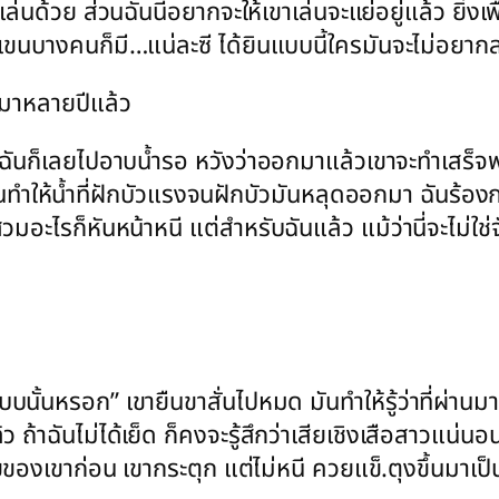
ะเล่นด้วย ส่วนฉันนี่อยากจะให้เขาเล่นจะแย่อยู่แล้ว ยิ
่าแขนบางคนก็มี…แน่ละซี ได้ยินแบบนี้ใครมันจะไม่อยาก
รมาหลายปีแล้ว
น ฉันก็เลยไปอาบน้ำรอ หวังว่าออกมาแล้วเขาจะทำเสร็จพ
 จนทำให้น้ำที่ฝักบัวแรงจนฝักบัวมันหลุดออกมา ฉันร้อง
สวมอะไรก็หันหน้าหนี แต่สำหรับฉันแล้ว แม้ว่านี่จะไม่ใช่จั
นั้นหรอก” เขายืนขาสั่นไปหมด มันทำให้รู้ว่าที่ผ่านมา 
ล้ว ถ้าฉันไม่ได้เย็ด ก็คงจะรู้สึกว่าเสียเชิงเสือสาวแน
องเขาก่อน เขากระตุก แต่ไม่หนี ควยแข็.ตุงขึ้นมาเป