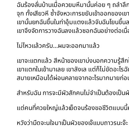
ฉันร้องลั่นบ้านเมื่อควยมหึมานั้นค่อย ๆ ถลำล
จุก ทั้งเสียวหี ซ้ำจังหวะการขยับเข้าออกของเข
เขานั้นยกฉันขึ้นในท่าอุ้มแตงแล้วจับฉันโยนข
เขาจึงจัดการวางฉันลงแล้วซอกฉันอย่างต่อเนื่อ
ไม่ไหวแล้วครับ…ผมจะออกมาแล้ว
เขาจะแตกแล้ว สีหน้าของเขาบ่งบอกความรู้สึกในต
เขาแตกในเข้ามาเลย เขาลังเล แต่ก็ไม่ขัดอะไรฉั
สบายเหมือนได้ผ่อนคลายจากอะไรมากมายก่อนหน
สำหรับฉัน การจะมีผัวสักคนไม่จำเป็นต้องเป็นผ
แต่คนที่ควยใหญ่แล้วเย็ดจนร้องขอชีวิตแบบนี้
หวังว่ามืดจะนใจมาเป็นผัวของเจ๊แบบถาวรนะจ๊ะ 