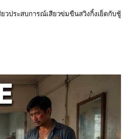
สียว
ประสบการณ์เสียว
ข่มขืน
สวิงกิ้ง
เย็ดกับชู้