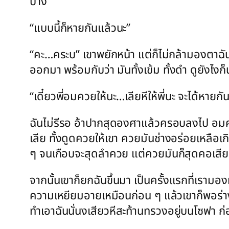
บ้าง
“แบบนี้ก็หายกันแล้วนะ”
“คะ…คระบ” เขาพยักหน้า แต่ก็ไม่กล้ามองตาฉั
ออกมา พร้อมกับว่า มันทั้งเข้ม ทั้งดำ ดูยังไง
“เดี๋ยวพี่อมควยให้นะ…เลียหีให้พี่นะ จะได้หายกั
ฉันไม่รีรอ อ้าปากสุดองศาแล้วครอบลงไป อมควยใ
เลีย ทั้งดูดควยให้เขา ควยมันช่างอร่อยเหลือเกิ
ๆ จนเกือบจะสุดลำควย แต่ควยมันก็สุดคอเสียก่
จากนั้นเขาก็ยกฉันขึ้นมา เป็นครั้งแรกที่เรามอ
ความเหยียมอายเหมือนก่อน ๆ แล้วเขาก็พอร่างกา
ทำเอาฉันนั่นงเสียวหีสะท้านทรวงอยู่บนโซฟา ก่