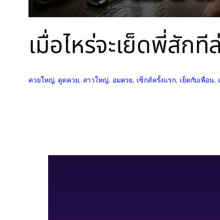
เมื่อไหร่จะเย็ดพี่สักที
ควยใหญ่
, 
ดูดควย
, 
สาวใหญ่
, 
อมควย
, 
เซ็กส์ครั้งแรก
, 
เย็ดกับเพื่อน
, 