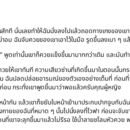
นสักที นั่นเลยทำให้ฉันนั่งลงไปแล้วถอดกางเกงของเ
ก็น่าอม ฉันจับควยของเขาเอาไว้ในมือ รูดขึ้นลงเบา ๆ 
น” พูดเท่านั้นเขาก็ควยแข็งขึ้นมามากกว่าเดิม และมันทำ
ห้เขาทันที ความเสียวซ่านที่เกิดขึ้นมาในตอนนั้นกระตุ
น ฉันปลดปล่อยอารมณ์ของตัวเองอย่างเต็มที่ ก่อนที่จะค่
อน กระทั่งเขาพูดขึ้นมาว่าพอแล้วครับคุณผู้หญิง
งหน้ากัน แล้วเขาก็ขยับใบหน้าเข้ามาประกบปากจูบกับฉัน
ยของฉันที่หมาด ๆ นั้นไปนั่งลงที่โวฟา ก่อนจะจับขาฉั
อนที่เขาจะลุกขึ้นมาแล้วไม่รีรอ ใช้น้ำลายชโลมหัวควย 