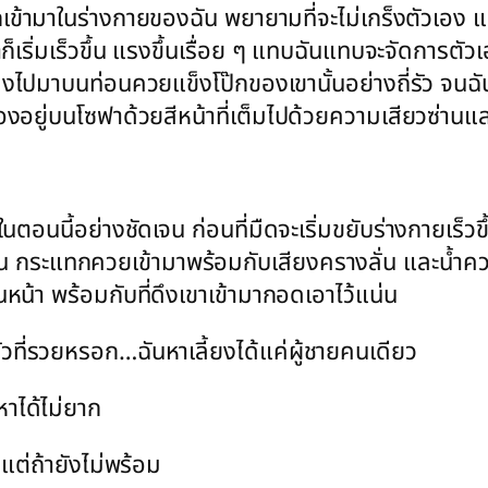
ึกเข้ามาในร่างกายของฉัน พยายามที่จะไม่เกร็งตัวเอง แ
าก็เริ่มเร็วขึ้น แรงขึ้นเรื่อย ๆ แทบฉันแทบจะจัดการตั
ึ้นลงไปมาบนท่อนควยแข็งโป๊กของเขานั้นอย่างถี่รัว จ
งอยู่บนโซฟาด้วยสีหน้าที่เต็มไปด้วยความเสียวซ่านและ
อนนี้อย่างชัดเจน ก่อนที่มืดจะเริ่มขยับร่างกายเร็วขึ
น กระแทกควยเข้ามาพร้อมกับเสียงครางลั่น และน้ำควยที
้า พร้อมกับที่ดึงเขาเข้ามากอดเอาไว้แน่น
ัวที่รวยหรอก…ฉันหาเลี้ยงได้แค่ผู้ชายคนเดียว
หาได้ไม่ยาก
แต่ถ้ายังไม่พร้อม