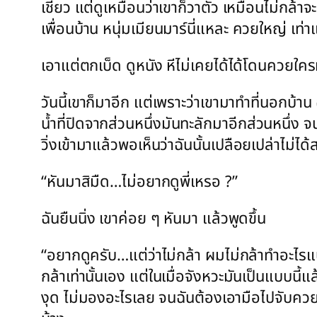
เชียว แต่ดูเหมือนว่าเขาก็วาตัว เหมือนไม่กล้าจ
เพื่อนบ้าน หนุ่มเมียนมาร์นี่แหละ ควยใหญ่ เท
เอาแต่ตกเบ็ด ดูหนัง หีไม่เคยได้ได้โดนควยใค
วันนี้เขาก็มาอีก แต่เพราะว่าเขามาทำที่นอกบ้า
น้ำที่ปิดจากส่วนหนึ่งมันทะลักมาอีกส่วนหนึ่ง
วิ่งเข้ามาแล้วพอเห็นว่าฉันนั้นเปลือยเปล่าไม่ได้
“หันมาสิมืด…ไม่อยากดูพี่เหรอ ?”
ฉันยืนนิ่ง เขาค่อย ๆ หันมา แล้วพูดขึ้น
“อยากดูครับ…แต่ว่าไม่กล้า ผมไม่กล้าทำอะไรแบบ
กล้าเท่านั้นเอง แต่ในเมื่อจังหวะมันเป็นแบบนี้แ
งุด ไม่มองอะไรเลย จนฉันต้องเอามือไปจับควยข