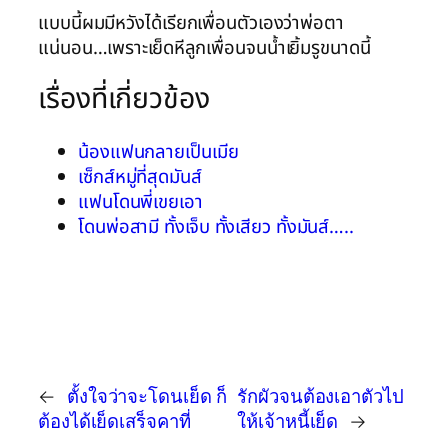
แบบนี้ผมมีหวังได้เรียกเพื่อนตัวเองว่าพ่อตา
แน่นอน…เพราะเย็ดหีลูกเพื่อนจนน้ำเยิ้มรูขนาดนี้
เรื่องที่เกี่ยวข้อง
น้องแฟนกลายเป็นเมีย
เซ็กส์หมู่ที่สุดมันส์
แฟนโดนพี่เขยเอา
โดนพ่อสามี ทั้งเจ็บ ทั้งเสียว ทั้งมันส์…..
←
ตั้งใจว่าจะโดนเย็ด ก็
รักผัวจนต้องเอาตัวไป
ต้องได้เย็ดเสร็จคาที่
ให้เจ้าหนี้เย็ด
→