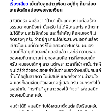
เรื่องเสียว
เย็ดกับลูกสาวเพื่อน อยู่ดีๆ ก็มาอ่อย
เลยจัดสักหน่อยพอหายเงี่ยน
สวัสดีครับ ผมชื่อว่า “ป่าน” เป็นแค่คนงานก่อสร้าง
ธรรมดาคนหนึ่งเท่านั้นครับ ไม่ได้พิเศษอะไร หน้าตาก
ไม่ได้ดีงามอะไรอีกด้วย และที่สำคัญ คือผมเองก็ไม่
คิดจริงๆ ครับ ว่าอยู่ๆ มาจะได้ประสบพบเจอกับเรื่อง
เสียวในแบบที่ตัวเองก็ไม่เคยจะคิดฝันครับ ผมเอง
ตอนนี้ก็อายุเกือบจะเข้าเลขสี่แล้ว และใช่ ความชอบ
ของผมที่มากมายก่ายกองเลยคือการที่จะชอบเด็ก
ครับ ผมชอบเด็กๆ สาว แต่เพราะเวลาที่เข้าหานั้นทำให้
ผมได้รู้ว่าตัวของเธอเหล่านั้นต่างมองว่าผมเป็นคนแก่
ที่ไม่ได้อยู่ในสายตา ไม่มีเสน่ห์ และครึ่งความน่าสนใจ
ผมเองก็เลยเจียมตัวเองมาอยู่เสสมครับ จนกระทั่งได้
เจอเข้ากับ “กระถิน” ลูกสาวของไอ้ “เจต” เพ่อนสนิท
ของผมนี่แหละครับ
ผมจำได้ดี ผมสนิทกับไอ้เจตมาตั้งแต่สมัยเรียนครับ