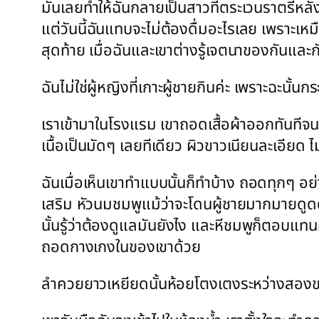
มันเลยทำให้ฉันกลายเป็นสาวที่ตระเวนราตรีหลังจ
แต่วันนี้ฉันแทบจะไม่ต้องดื่มอะไรเลย เพราะเหมือ
สุดท้าย เมื่อฉันและเขาต่างรู้เจตนาของกันและ
ฉันไม่ใช่ผู้หญิงที่เกาะผู้ชายกินค่ะ เพราะฉะนั้
เราเข้ามาในโรงแรม เขาถอดเสื้อผ้าออกทันทีจนเห
เนื้อเป็นมัดๆ เลยทีเดียว ผิวขาวเนียนละเอียด ไ
ฉันเมื่อเห็นเขาทำแบบนั้นก็ทำบ้าง ถอดทุกๆ อย่
เสริม หัวนมชมพูแม้ว่าจะโดนผู้ชายมากมายดูดดุน
นั้นรู้ว่าต้องดูแลมันยังไง และหีชมพูก็ตอบแท
ถอดกางเกงในของเขาด้วย
ลำควยยาวเหยียดนั้นห้อยโตงเตงระหว่างสองขาล