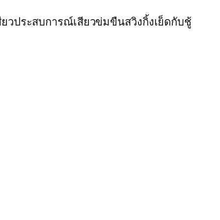
สียว
ประสบการณ์เสียว
ข่มขืน
สวิงกิ้ง
เย็ดกับชู้