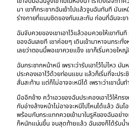
เขาจับมือฉันจูงเข้าไปในห้องน้ำ เราตั้งใจจะท
มา เขาก็กระชากฉันเข้าไปแล้วจูบฉันทันที มันเห
ร่างกายที่แนบชิดของกันและกัน ก่อนที่ฉันจะขา
ฉันจับควยของเขาเอาไว้แล้วอมควยให้เขาทันที 
ของฉันเลยที เขาค่อยๆ เดินเข้ามาหาจนกระทั่งหลั
เลยว่าตอนนี้พอเขาควยแข็ง เขาก็เริ่มควยใหญ่
ฉันกระชากหน้าหนี เพราะว่ารับเอาไว้ไม่ไหว มัน
ประคองเอาไว้ด้วยท่อนแขน แล้วก็เริ่มที่จะประ
สั่นสะท้าน แต่ก็ไม่อาจจะหนีได้ เพราะว่าเขานั้
มืออีกข้าง คว้าเอวของฉันประคองเอาไว้ให้ทรงตั
กับอ่างล้างหน้าไม่อาจจะหนีไปไหนได้แล้ว ฉัน
พร้อมกับกระแทกควยเข้ามาในรูหีของฉันอย่างเต
ก็หนักแน่นขึ้น จนสุดท้ายแล้ว ฉันเองก็ได้รับน้ำ