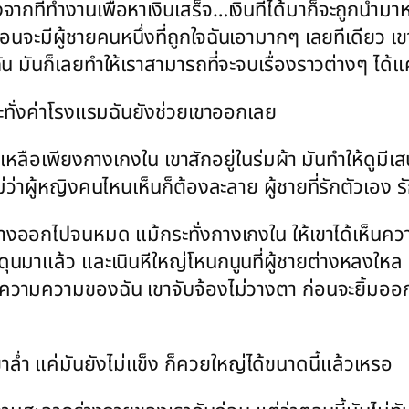
ากที่ทำงานเพื่อหาเงินเสร็จ…เงินที่ได้มาก็จะถูกนำมา
นจะมีผู้ชายคนหนึ่งที่ถูกใจฉันเอามากๆ เลยทีเดียว เขาเด
กัน มันก็เลยทำให้เราสามารถที่จะจบเรื่องราวต่างๆ ไ
นกระทั่งค่าโรงแรมฉันยังช่วยเขาออกเลย
ลือเพียงกางเกงใน เขาสักอยู่ในร่มผ้า มันทำให้ดูมีเสน่
ม่ว่าผู้หญิงคนไหนเห็นก็ต้องละลาย ผู้ชายที่รักตัวเอง
างออกไปจนหมด แม้กระทั่งกางเกงใน ให้เขาได้เห็นความภ
มาแล้ว และเนินหีใหญ่โหนกนูนที่ผู้ชายต่างหลงใหล ฉันร
นความความของฉัน เขาจับจ้องไม่วางตา ก่อนจะยิ้มออกม
่ำ แค่มันยังไม่แข็ง ก็ควยใหญ่ได้ขนาดนี้แล้วเหรอ