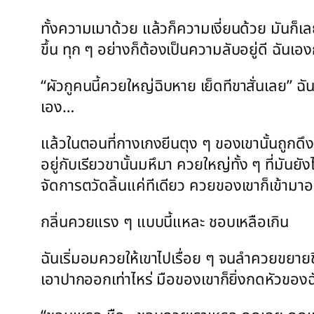
ทั้งความเมาด้วย แล้วก็ความเงี่ยนด้วย มันก็เลย
ขึ้น ทุก ๆ อย่างก็ต้องเป็นความลับอยู่ดี ฉัน
“ผัวกูคนนี้ควยใหญ่ฉิบหาย เย็ดทีขาสั่นเลย” ฉันก
เอง…
แล้วในตอนที่กางเกงยีนตุง ๆ ของเขานั้นถูกด
อยู่กับเรียวขานั้นมหึมา ควยใหญ่ทั้ง ๆ ที่มันย
จัดการตวัดลิ้นแค่ทีเดียว ควยของเขาก็เข้ามาอ
กลิ่นควยแรง ๆ แบบนี้แหละ ชอบเหลือเกิน
ฉันเริ่มอมควยให้เขาไปเรื่อย ๆ จนลำควยขยายขึ้
เอาปากออกเท่าไหร่ มือของเขาก็ยิ่งกดหัวของฉ