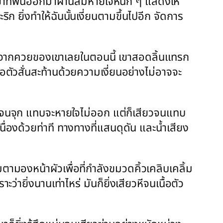
ขาที่พ่นออกมาผ่านลมหายใจหนัก ๆ แสดงให้
ริก ยิ่งทำให้ฉันนั้นเงี่ยนตามขึ้นไปอีก จัดการ
ม่ต่างจากควยของเขาเลยในตอนนี้ เขาสอดลิ้นแทรก
นื้อตัวสั่นสะท้านด้วยความเงี่ยนอย่างไม่อาจจะ
งคับ จนจุก แทบจะหายใจไม่ออก แต่ก็เสียวจนแทบ
นื่องด้วยท่าที ทางทางที่แสนดุดัน และน้ำเสียง
มตามองหน้าผัวเพื่อที่กำลังขมวดคิ้วเคลิบเคลิ้ม
่ายิ่งนานเท่าไหร่ มันก็ยิ่งเสียวหีจนเนื้อตัว