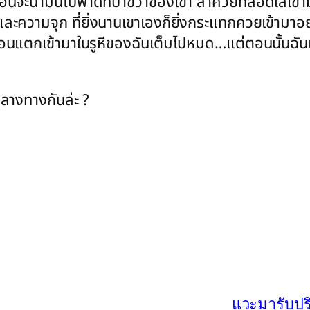
่อนจะนำมันไปพาดที่บ่าขวาของเขา ลำควยที่สอดใส่เข้าม
ะความจุก ที่ยิ่งนานเขาเองก็ยิ่งกระแทกควยเข้ามาอย่างด
ื่อนแตกเข้ามาในรูหีของฉันเต็มไปหมด…แต่ตอนนั้นฉัน
ลางทางกันล่ะ ?
แวะมารับปร