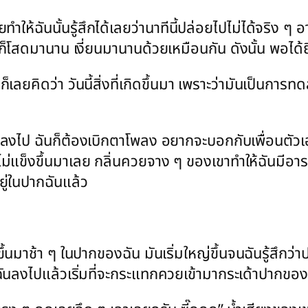
ทำให้ฉันนั้นรู้สึกได้เลยว่านาทีนี้ปล่อยไปไม่ได้จริง 
เองก็โสดมานาน เงี่ยนมานานด้วยเหมือนกัน ดังนั้น พอได
็เลยคิดว่า วันนี้สิ่งที่เกิดขึ้นมา เพราะว่ามันเป็นกา
ึงลงไป ฉันก็ต้องเบิกตาโพลง อยากจะบอกกับเพื่อนตัว
ังไม่แข็งขึ้นมาเลย กลิ่นควยจาง ๆ ของเขาทำให้ฉันมีอาร
ยู่ในปากฉันแล้ว
นมาช้า ๆ ในปากของฉัน มันเริ่มใหญ่ขึ้นจนฉันรู้สึกว่
ันลงไปแล้วเริ่มที่จะกระแทกควยเข้ามากระเด้าปากของฉ