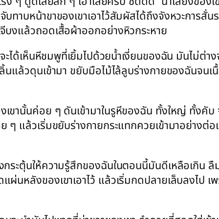
 ๆ ดูดเลยลึก ๆ เอาเลยครับ ซี๊ดดด” น้ำเสียงของเ
ที่จับทาบหน้าขาของเขาเอาไว้สัมผัสได้ถึงจังหวะการสั่นระ
ีบงแล้วถอดเสื้อผ้าออกอย่างหิวกระหาย
ที่จะได้เห็นหีชมพูที่เยิ้มไปด้วยน้ำเงี่ยนของฉัน มันไ
ห่อลิ้นแล้วดุนเข้ามา ขยับมือไม้ไล้ลูบร่างกายของฉันจนเ
องเขานั้นค่อย ๆ ดันเข้ามาในรูหีของฉัน ทั้งใหญ่ ทั้
ื่อย ๆ แล้วเริ่มขยับร่างกายกระแทกควยเข้ามาอย่างต่อเ
กระตุ้นให้ความรู้สึกของฉันในตอนนี้มันดีเหลือเกิน ลื
ดแผ่นหลังของเขาเอาไว้ แล้วเริ่มกดปลายเล็บลงไป เพราะว