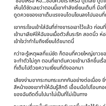
“ชอบเหรอ หือ…ชอบควยเราเหรอ ดูดเลย ดูดแรง
เห็นได้ชัดเลยว่าตอนนี้เขากำลังเงี่ยนเต็มที่ มือ
ดูดควยของเขาเต็มแรงจนโดนโยนลงไปนอนที่เจ
เขากระโจนเข้าใส่ฉันที่ถ่างขารอเอาไว้แล้ว ก่อน
เข้ามาเลียหีให้ฉันจนเนื้อตัวสั่นระริก สอดนิ้ว 
เข้าใจว่าทำไมถึงเงี่ยนได้ขนาดนี้
กว่าจะรู้เหตุผลที่แน่ชัด ก็ตอนที่ควยใหญ่ยาวข
จะทำตัวไม่ถูก ตอนที่เขาดันควยเข้ามาลึกขึ้นเร
ที่เต็มไปด้วยความเงี่ยนที่ดังออกมา
เสียงง่ามขากระทบกระแทกกันอย่างต่อเนื่อง ยิ่ง
สีหน้าของเขาทำให้ฉันรู้สึกดี เอื้อมมือไปโอบกอ
ของฉันดีดดิ้นไปมาไม่เป็นที่ไม่เป็นทาง