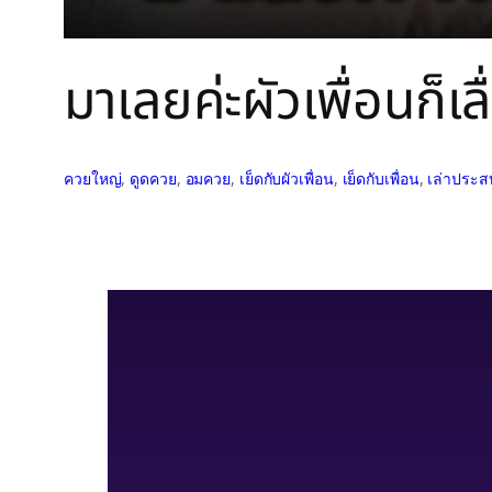
มาเลยค่ะผัวเพื่อนก็เลื
ควยใหญ่
, 
ดูดควย
, 
อมควย
, 
เย็ดกับผัวเพื่อน
, 
เย็ดกับเพื่อน
, 
เล่าประสบ