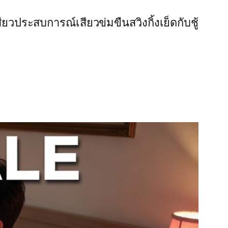
สียว
ประสบการณ์เสียว
ข่มขืน
สวิงกิ้ง
เย็ดกับชู้