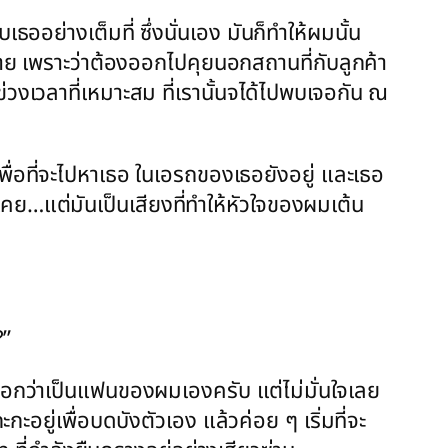
ออย่างเต็มที่ ซึ่งนั่นเอง มันก็ทำให้ผมนั้น
บ่าย เพราะว่าต้องออกไปคุยนอกสถานที่กับลูกค้า
ข่วงเวลาที่เหมาะสม ที่เรานั้นจได้ไปพบเจอกัน ณ
ื่อที่จะไปหาเธอ ในเอรถของเธอยังอยู่ และเธอ
นเคย…แต่มันเป็นเสียงที่ทำให้หัวใจของผมเต้น
?”
งบอกว่าเป็นแฟนของผมเองครับ แต่ไม่มั่นใจเลย
อยู่เพื่อบดบังตัวเอง แล้วค่อย ๆ เริ่มที่จะ