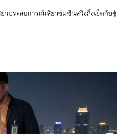
สียว
ประสบการณ์เสียว
ข่มขืน
สวิงกิ้ง
เย็ดกับชู้