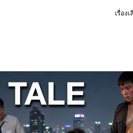
เรื่องเ