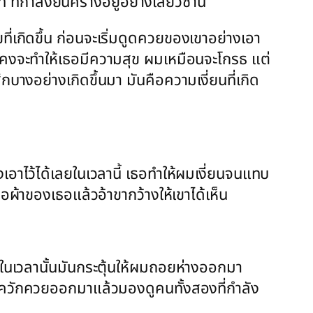
 ที่กำลังยืนครางอยู่อย่างเสียวซ่าน
่เกิดขึ้น ก่อนจะเริ่มดูดควยของเขาอย่างเอา
่นคงจะทำให้เธอมีความสุข ผมเหมือนจะโกรธ แต่
ึกบางอย่างเกิดขึ้นมา มันคือความเงี่ยนที่เกิด
งเอาไว้ได้เลยในเวลานี้ เธอทำให้ผมเงี่ยนจนแทบ
อผ้าของเธอแล้วอ้าขากว้างให้เขาได้เห็น
นเวลานั้นมันกระตุ้นให้ผมถอยห่างออกมา
ว ควักควยออกมาแล้วมองดูคนทั้งสองที่กำลัง