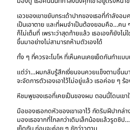
มองดู เธอคนนั้นที่กำลังนั่งคุกเข่าอยู่ตรงหน้
เอวของเขาขยับกระเด้าปากของเธอที่กำลังอมควย
เป็นเอาตาย และที่ผมจำเป็นต้องยอมคือ…คน ๆ 
ก็ไม่เต็มที่ เพราะว่าสุดท้ายแล้ว เธอเองก็ยังไม
ขึ้นมาอย่างไม่สามารถห้ามตัวเองได้
ทั้ง ๆ ที่ควรจะโมโห ที่เห็นคนเคยเย็ดกันทำแบบน
แต่ว่า…ผมกลับรู้สึกเงี่ยนจนควยแข็งตามขึ้นมา
จะจัดการตัวเองเอาไว้ไม่อยู่แล้ว เธอค่อย ๆ ร
หีชมพูของเธอที่เคยเป็นของผม ตอนนี้โดนเขาใช
มือของเธอกดหัวของเขาเอาไว้ กัดริมฝีปากล่
มองเธอจากที่ไกลกว่าเดิมเล็กน้อยแล้วรูดซิป
เย็ดกัน ก่อนจะค่อย ๆ ชักว่าวตาม