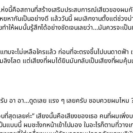
แห่งนี้คือสถานที่สร้างเสริมประสบการณ์เสียวของผมกับเธ
โหยหากันเป็นอย่างดี แล้ววันนี้ ผมเลิกงานตั้งแต่ช่วง
ลยทำให้ผมนั้นรู้สึกได้อย่างชัดเจนเลยว่า…มันควรจะเป็น
ทบจะไม่เหลือใครแล้ว ก่อนที่จะตรงขึ้นไปบนดาดฟ้า เพ
ามลิงโลด แต่เสียงที่ผมได้ยินมันกลับเป็นเสียงที่ผมคุ้
ยครับ อา อา…ดูดเลย แรง ๆ เลยครับ ชอบควยผมไหม 
ที่สุดเลยค่ะ” เสียงนั้นคือเสียงของเธอ คนที่ผมเพิ่
นแบบนี้ ผมชะโงกหน้าเข้าไปมอง ในอะไรก็ตามที่วางเกะกะ