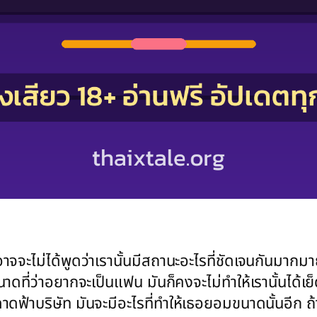
น
จะไม่ได้พูดว่าเรานั้นมีสถานะอะไรที่ชัดเจนกันมากมายก็
ดที่ว่าอยากจะเป็นแฟน มันก็คงจะไม่ทำให้เรานั้นได้เ
าดฟ้าบริษัท มันจะมีอะไรที่ทำให้เธอยอมขนาดนั้นอีก ถ