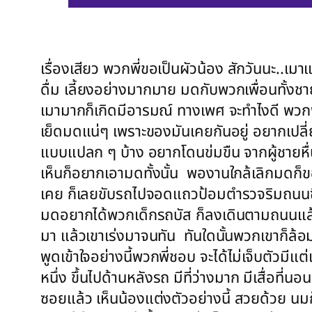
เรื่องเสียว พวกพี่ขอเป็นผัวน้อง สักวันนะ..เมา
ดื่ม เลี้ยงอย่างมากมาย มดกับพวกเพื่อนทั้งช
เมามากก็เกิดมีอารมณ์ ทางเพศ จะทำไงดี พวก
เย็ดมดแน่ๆ เพราะของมันเคยกันอยู่ อยากเปลี่ย
แบบแปลก ๆ บ้าง อยากโดนข่มขืน จากผู้ชายหื่น
เห็นก็อยากเอามดทั้งนั้น พองานใกล้เลิกมดก
เคย ก็เลยขับรถไปจอดแถวป้อมตำรวจริมถนนซึ่
มดอยากได้พวกเด็กรถบัส ก็ลงเดินตามถนนแล้วเ
มา แล้วเขาเร่งมาจนทัน ทันใดนั้นพวกเขาก็ล้อ
พูดเข้าใจอย่างนี้พวกพี่ชอบ จะได้ไม่เจ็บตัวม
หนึ่ง ขึ้นไปด้านหลังรถ มีที่ว่างมาก มีเสื่อที่
ซอยแล้ว เห็นน้องแต่งตัวอย่างนี้ สวยด้วย นมก