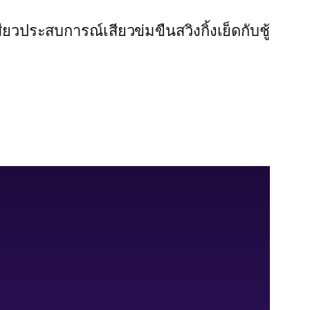
สียว
ประสบการณ์เสียว
ข่มขืน
สวิงกิ้ง
เย็ดกับชู้