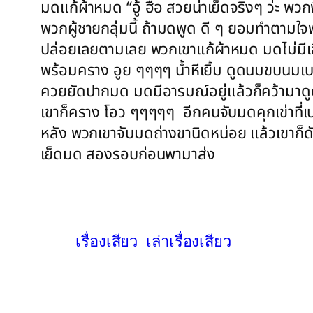
มดแก้ผ้าหมด “อู้ ฮื้อ สวยน่าเย็ดจริงๆ ว่ะ พ
พวกผู้ชายกลุ่มนี้ ถ้ามดพูด ดี ๆ ยอมทำตามใจพวก
ปล่อยเลยตามเลย พวกเขาแก้ผ้าหมด มดไม่มีเสื้
พร้อมคราง อูย ๆๆๆๆ น้ำหีเยิ้ม ดูดนมขบนมเบ
ควยยัดปากมด มดมีอารมณ์อยู่แล้วก็คว้ามาดู
เขาก็คราง โอว ๆๆๆๆๆ อีกคนจับมดคุกเข่าที่เบา
หลัง พวกเขาจับมดถ่างขานิดหน่อย แล้วเขาก็ด
เย็ดมด สองรอบก่อนพามาส่ง
เรื่องเสียว
เล่าเรื่องเสียว