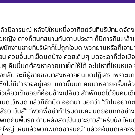
แล้วมีอารมณ์ หลังปีใหม่หนึ่งอาทิตย์วันที่บริษัทมดจั
ายหญิง ต่างก็สนุกสนานกันตามประสา ก็มีการกินเหล้าเ
พนักงานชายที่บริษัทก็ไม่ถูกใจมด พวกยามหรือก็เอ
น ควยอื่นมาเย็ดมดบ้าง ควยเดิมๆ มดจะเอาก็ต่อเมื่อห
ๆ คืนนี้มดต้องหาควยมาเย็ดให้ได้ จะไปหาที่ไหนหนอ จ
็ขอกลับ จะมีผู้ชายขอมาส่งหลายคนมดปฏิเสธ เพราะม
งไม่มีตำรวจอยู่เลย แถวนั้นมดเคยมาหลายครั้งแล้ว
ลี้ยวเข้าซอยที่ค่อนข้างเปลี่ยว สักพักมดได้ยินคนเ
มมดไว้หมด แล้วก็ชักมีด ออกมา บอกว่า “ถ้าไม่อยากตา
ีแต่เสียว มันส์” “พวกพี่อย่าทำไรมดนะคะ มดยอมทุกอย่า
นอนพาดกับพื้นรถ ด้านหลังสุดเป็นเบาะยาวสำหรับนั่ง ให้ม
็ใหญ่ เห็นแล้วพวกพี่เกิดอารมณ์” แล้วก็จับมดเลิกกระโ