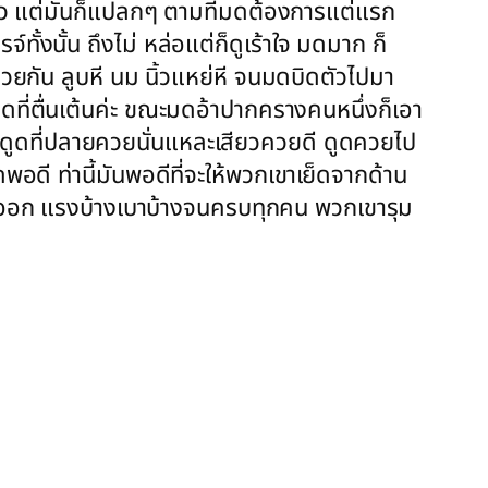
็กลัว แต่มันก็แปลกๆ ตามที่มดต้องการแต่แรก
ทั้งนั้น ถึงไม่ หล่อแต่ก็ดูเร้าใจ มดมาก ก็
วยกัน ลูบหี นม นิ้วแหย่หี จนมดบิดตัวไปมา
ที่ตื่นเต้นค่ะ ขณะมดอ้าปากครางคนหนึ่งก็เอา
ดูดที่ปลายควยนั่นแหละเสียวควยดี ดูดควยไป
อดี ท่านี้มันพอดีที่จะให้พวกเขาเย็ดจากด้าน
ข้าออก แรงบ้างเบาบ้างจนครบทุกคน พวกเขารุม