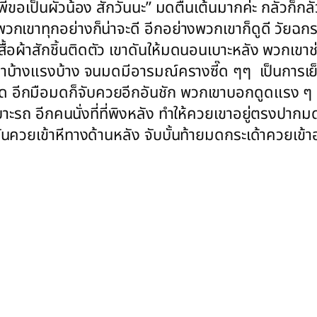
วกพี่ขอเป็นผัวน้อง สักวันนะ” มดตื่นเต้นมากค่ะ กลัวก
เขาทุกอย่างก็น่าจะดี อีกอย่างพวกเขาก็ดูดี วัยฉกรรจ์
อผ้าสักชิ้นติดตัว เขาดันให้มดนอนเบาะหลัง พวกเขาช่
าบ้างแรงบ้าง จนมดมีอารมณ์ครางซี๊ด ๆๆ เป็นการเย็ด
ด อีกมือมดก็จับควยอีกอันชัก พวกเขาบอกดูดแรง ๆ 
ะรถ อีกคนนั่งที่ที่พิงหลัง ทำให้ควยเขาอยู่ตรงปากมดพ
ันควยเข้าหีทางด้านหลัง จับบั้นท้ายมดกระเด้าควยเ