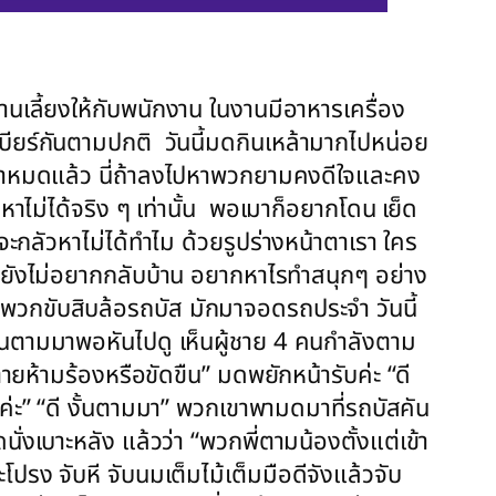
ดงานเลี้ยงให้กับพนักงาน ในงานมีอาหารเครื่อง
บียร์กันตามปกติ วันนี้มดกินเหล้ามากไปหน่อย
ามาหมดแล้ว นี่ถ้าลงไปหาพวกยามคงดีใจและคง
าไม่ได้จริง ๆ เท่านั้น พอเมาก็อยากโดน เย็ด
ะกลัวหาไม่ได้ทำไม ด้วยรูปร่างหน้าตาเรา ใคร
ดยังไม่อยากกลับบ้าน อยากหาไรทำสนุกๆ อย่าง
พวกขับสิบล้อรถบัส มักมาจอดรถประจำ วันนี้
ดินตามมาพอหันไปดู เห็นผู้ชาย 4 คนกำลังตาม
ยห้ามร้องหรือขัดขืน” มดพยักหน้ารับค่ะ “ดี
งค่ะ” “ดี งั้นตามมา” พวกเขาพามดมาที่รถบัสคัน
ดนั่งเบาะหลัง แล้วว่า “พวกพี่ตามน้องตั้งแต่เข้า
ปรง จับหี จับนมเต็มไม้เต็มมือดีจังแล้วจับ