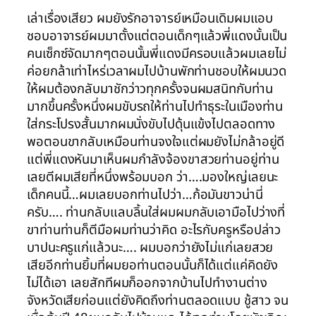
เล่าเรื่องเสียว ผมยังรักอาจารย์เหมือนเดิมผมแอบ
ชอบอาจารย์ผมมาตั้งแต่ตอนเด็กๆแล้วพี่แดงนั้นเป็น
คนเซ็กซ์จัดมากๆตอนนั้นพี่แดงมีครอบแล้วผมเลยไม่
ค่อยกล้าเท่าไหร่เวลาผมไปบ้านพักท่านชอบให้ผมนวด
ให้ผมต้องกลับมาชักว่าวทุกครั้งจนผมสนิทกับท่าน
มากขึ้นครั้งหนึ่งผมขับรถให้ท่านไปทำธุระในเมืองท่าน
ใส่กระโปรงสั้นมากผมนั่งขับไปดุ้นแข้งไปตลอดทาง
พอตอนขากลับเหมือนท่านจงใจแต่ผมยังไม่กล้าอยู่ดี
แต่พี่แดงหันมาเห็นผมกำลังจ้องขาสวยท่านอยู่ท่าน
เลยตีผมเสียที่หนึ่งพร้อมบอก ว่า….มองใหญ่เลยนะ
เด็กคนนี้…ผมเลยบอกท่านไปว่า…ก้อมันขาวน่านี่
ครับ…. ท่านกลับแลบลิ้นใส่ผมผมกลับเอามือไปว่างที่
ขาท่านท่านก็ตีมือผมท่านว่าคิด อะไรกับครูหรือปล่าว
บาปนะครูแก่แล้วนะ…. ผมบอกว่ายังไม่แก่เลยสวย
เสียอีกท่านยิ้มที่ผมยอท่านตอนนั้นก็ได้แต่แค่คิดยัง
ไม่ได้เอา เลยสักทีผมก็ออกจากบ้านไปทำงานต่าง
จังหวัดเสียก่อนแต่ยังคิดถึงท่านตลอดแบบ ชู้สาว จน