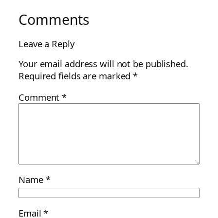
Comments
Leave a Reply
Your email address will not be published.
Required fields are marked
*
Comment
*
Name
*
Email
*