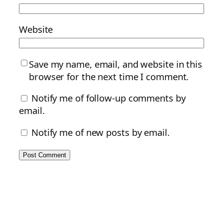
Website
Save my name, email, and website in this
browser for the next time I comment.
Notify me of follow-up comments by
email.
Notify me of new posts by email.