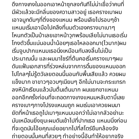
ดึงกางเกงในออกเอาหน้าซุกลงทันทีไม่น่าเชื่อว่าคนที่
มีผัวแล้วจะมีกลิ่นของความสาวอยู่ เธอครางเบาผม
เอาจมูกดันๆที่ติ่งของแหนม พร้อมเลียไปรอบๆช้า
แหนมเริ่มเอามือไปคลึงที่นมตัวเองครางมาเบาๆ
โหนกตัวเป็นบ้าเลยเอาหน้าวุกพร้อมเลียไม่นานเธอเริ่ม
โกงตัวขึ้นแน่นอนน้ำน้อยๆเธอไหลออกมา(ไวมาก)ผม
เริ่มจูบปากแหนมเธอนิ่งเหมือนกับลงลิ้นไม่เป็น
ประมาณนั้น และผมมาไซร์ที่ต้นคอเริ่มครางเบาๆผม
ดันแฟ้มเอกสารที่ร่วงหล่นจากการดิ้นของแหนมออก
ไปไกลๆไม่รู้ตวัเลยตอนนี้นอนกับพื้นเสียแล้ว ควยผม
แข็งมาก ขาขาวๆอวบๆเนียนๆ อีกไม่นานจะกระแทรก
ลงหีนักเรียนแล้วมันตื่นเต้นมาก ผมแยกขาแหนม
ออกอีกครั้งก่อนที่จะถอดกางเกงแหนมหลับตาบี้เลย
ครางเบาๆกางโปรงแหนมถูก ผมเร่มเอาควยผมมา
ยัดที่หน้าเธอถูไปเบาๆแหนมบอกว่าไม่เอากลัวอย่านะ
มันเหมือนยิ่งยุนะผมดันเข้าไปที่ปากเธอ แหนมนิ่งก่อน
ที่จะดูดมันโอ้ยคุณเอ่ยอยากไปที่สโตร์ยืมกล้องจัง
ถ่ายตอนนั้นคนที่สวยๆ ทำอย่างนี้อันทำให้อยากจริง