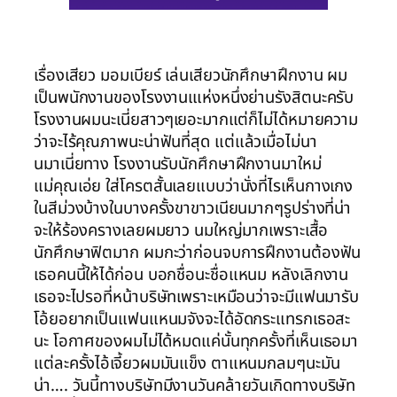
เรื่องเสียว มอมเบียร์ เล่นเสียวนักศึกษาฝึกงาน ผม
เป็นพนักงานของโรงงานเแห่งหนึ่งย่านรังสิตนะครับ
โรงงานผมนะเนี่ยสาวๆเยอะมากแต่ก็ไม่ได้หมายความ
ว่าจะไร้คุณภาพนะน่าฟันที่สุด แต่แล้วเมื่อไม่นา
นมาเนี่ยทาง โรงงานรับนักศึกษาฝึกงานมาใหม่
แม่คุณเอ่ย ใส่โครตสั้นเลยแบบว่านั่งที่ไรเห็นกางเกง
ในสีม่วงบ้างในบางครั้งขาขาวเนียนมากๆรูปร่างที่น่า
จะให้ร้องครางเลยผมยาว นมใหญ่มากเพราะเสื้อ
นักศึกษาฟิตมาก ผมกะว่าก่อนจบการฝึกงานต้องฟัน
เธอคนนี้ให้ได้ก่อน บอกชื่อนะชื่อแหนม หลังเลิกงาน
เธอจะไปรอที่หน้าบริษัทเพราะเหมือนว่าจะมีแฟนมารับ
โอ้ยอยากเป็นแฟนแหนมจังจะได้อัดกระแทรกเธอสะ
นะ โอกาศของผมไม่ได้หมดแค่นั้นทุกครั้งที่เห็นเธอมา
แต่ละครั้งไอ้เจี้ยวผมมันแข็ง ตาแหนมกลมๆนะมัน
น่า…. วันนี้ทางบริษัทมีงานวันคล้ายวันเกิดทางบริษัท