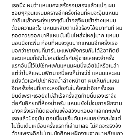
เธอนิ่ง ผมว่าแหนมคงเสร้จรอบสองแล้วแน่ๆ ผม
ซอยๆๆจนแหนมครางอีกครั้งก่อนที่ผมจะอุ้มแหนม
ท่ายินแล้วกระทุ่งแรงๆดันน้ำอสุจิผมเข้าร่างแหนม
ด้วยความสะใจ แหนมหลับตาแล้วร้องโอ้ยมาทันที ผม
ถอดควยออกมาหีแหมมันเป็นโผล่งใหญ่มาก แหนม
นอนนิ่งกะพื้น ก่อนที่ผมจะจูบปากแหนมอีกครั้งเธอ
บอกว่าชายคนที่มารับนะแฟนพึ่งครบกันได้2อาทิตย์
และแหนมก็ยังไม่เคยมีอะไรกับผู้ชายเลยจะจำครั้ง
แรกอันนี้ไว้ไปใช้กะแฟนแหนมผมนิ่งเอ้ยโม้หรือเปล่า
แต่ว่าไปหีแหนมฟิตมากนี่เองก็น่าจะใช่ แหนมและผม
แต่งตัวและไปเข้าห้องน้ำล่างหน้าตา ผมเห็นก้นแหม
อีกครั้งก่อนที่เราจะลงมือกันในห้องน้ำอีกครั้งเธอ
ยินดีเพราะเธอยังไม่สำเร็จครั้งสุดท้ายนั้นเองเราจึง
ต่อกันอีกยกที่ห้องน้ำครับ แหนมยังไม่จบการฝึกงาน
บางครั้งเราก็นัดเจอกันเพื่อสวิงนะเอบอกเลิกกะแฟน
เธอแล้วปัจจุบัน ตอนนี้ผมเริ่มดันแหนมอย่างสะใจแต่
ไม่ตื่นเต้นเหมือนครั้งแรกที่เล่ามาเลย ไม่คิดจะจริงจัง
ด้วยเพราะอีกไม่นานนักศึกษษฝึกงานจากมาหลัยแถว