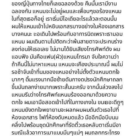
ของญี่ปุ่นทางไทยก็เลยฉลองด้วย คืนนั้นเรามีงาน
ฉลองกัน แหนมจะไม่อยู่ผมและเพื่อนๆขอร้องแหนม
ในที่สุดเธอก็อยู่ เราเริ่มมีไอเดียอะไรแล้วละตอนนั้น
ผมให้แหนมเข้าไปหยิบเอกสรบางอย่างในห้องเอกสาร
บางคนนะ เะอเดินไปพร้อมกับอาการนิดเพราะเรามอม
แหนม ผมเดินตามไปติดกะว่าพ้นสายตาจะประกบร่าง
ลงท่อนให้เธอเลย ไม่นานได้ยินเสียงโทรศัพท์ดัง ผม
แอบฟัง มันคือแฟน(ผัว)แหนมโทรมา จับใจความว่า
ถ้าคืนนี้ไม่มาหาแหนม แหนมจะเคืองประมาณนี้ ผมไม่
รอช้าจับเข้าที่นมของแหมอย่างไม่ตั้งตัวแหนมตกใจ
มากๆ ดิ้นแรงมากมือซ้ายดันกางดปรงนักศึกษาถลก
ขึ้นมันถลกง่ายมากเพราะสั้นนะครับ จากนั้นล่วงลงไป
แหนมรีบว่างโทรศัพท์แหนมร้องออกมาด้วยความ
ตกใจ ผมเอามือสอดเข้าไปที่ในกางเกงใน ขนเยอะดีถูๆ
แหนมยังตกใจพยายามจะผลกผมผมดันตัวเธอไปที่
ห้องเอกสาร ไฟที่ห้องดับหมดแล้ว มืออีกมือบีบนม
คลึ่งไปพร้อมชุดนักศึกษาที่รัดติ้วเธอหลับตาเริ่มมีอา
รมณืแล้วอาการเมาแบบมึนๆแน่ๆ ผมถลกกระโกรง