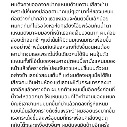
ผมดึงควยออกจากปากแหนมด้วยความเสียวซ่าน
เพราะไม่งั้นคงปล่อยคาปากแน่ๆเอามาที่หีของแหนม
ค่อยว่างที่ปากอ่าว เธอเหมือนจะดันตัวขึ้นเล้กน้อย
ผมกดทันทีไม่รอจังหวะใดๆเสียงโอ้ยพร้อมกับน้ำตา
แหนมดังมาผมมองที่หน้าเธอคงเจ็บปวดมาก ผมค่อย
สอยเข้าออกช้าๆแต่เน้นให้มิดนมแหนมกระเพื่อมขึ้น
ลงอย่างช้าพน้อมกับเสียงครางที่ดังขึ้นจนผมต้อง
เอาปากจูบเธอเพราะไม่งั้นเดียวคนได้ยิน ผมอุ้มตัว
แหนมทั้งที่ไอ้นั่นของผมคาอยู่ตอนนี้เรานั่งแหนมมอง
หน้าแล้วก็ครางต่อไปผมจับตวแหนมขึ้นบนตัวผม
อย่างช้า เธอช่วยผมเต็มที่ แต่ผมต้องหยุเเมื่อได้ยิน
เสียงคนเดินผ่านห้อง แต่เธอนะซิดันกระแทรกลงมา
เองอีกแล้วครางอีก ผมยกตัวแหนมขึ้นอีกครั้งก่อนที่
น้ำจะไหลออกมา ให้แหนมนอนที่โต๊ะทำงานของแผนก
บัญชีเอาขาแหนมยกขึ้นที่บ่าแล้วกดลงที่รูหีแหนม
แบบเ้น้นเสียงครางดังขึ้นเพราะว่าผมซอยแรงมากขึ้น
เธอกระเด้งขึ้นลงพร้อมนมที่กระเพื่อมๆเสียงตูดถุ
กกับโต๊ะและเหงื่อดังอี๊ดๆ ผมดันจนมิดด้ามอีกครั้ง