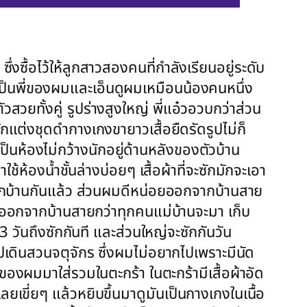
ซึ่งซื้อไว้ให้ลูกสาวสองคนที่กำลังเรียนอยู่ระดับ
าเป็นพี่ของผมและเอ็นดูผมเหมือนน้องคนหนึ่ง
วสวยทั้งคู่ รูปร่างสูงใหญ่ พี่แอ๋วอวบกว่าส่วน
ักแต่งชุดดำกางเกงขายาวเสื้อยืดรัดรูปไม่ก็
เป็นห้องไม่กว้างนักอยู่ด้านหลังของตัวบ้าน
้ห้องน้ำชั้นล่างบ่อยๆ เสื้อผ้าที่จะซักมักจะเอา
อกจากบ้านกันแล้ว ส่วนผมดีหน่อยออกจากบ้านสาย
และออกจากบ้านสายกว่าทุกคนแม่บ้านจะมา เก็บ
3 วันถึงซักกันที และส่วนใหญ่จะซักกันวัน
อกไปเดินสวนจตุจักร ซึ่งผมไม่อยากไปเพราะมีนัด
อของผมมาใส่รวมในตะกร้า ในตะกร้ามีเสื้อผ้าอัด
เขี่ยๆ แล้วหยิบขึ้นมาดูมันเป็นกางเกงในเนื้อ