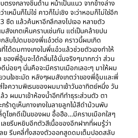
าบตรงกลางชิ้นด้าน หน้าเป็นแนว จากข้างล่าง
ม็นก็ไม่ใช่ คาวก็ไม่เชิง จะว่าหอมก็ไม่ใช่อีก
2-3 ซืด แล้วค้นหาอีกลึกลงไปเจอ หลายตัว
้าผมสังเกตเห็นคราบเช่นกัน แต่เป็นคล้ายปน
กลับไปดมของพี่แอ๋วต่อ คราวนี้ผมเกิด
ี่ได้ดมกางเกงในพี่แอ๋วแล้วช่วยตัวเองทำให้
งพี่อุ้มจะได้กลิ่นไอ้นั่นจริงๆมากกว่า ส่วน
องดีบ่อยๆ นั่นคือจะมีคราบเมือกเลอะๆ มาให้ผม
่วยวนใจชะมัด หลังๆผมสังเกตว่าของพี่อุ้มและพี่
ใส่ใจความพิเรนของผมมาเช้าวันอาทิตย์หนึ่ง วัน
ล้ว ผมมาเข้าห้องน้ำอีกทีทำธุระส่วนตัว ตา
ิดตะกร้าดูเห็นกางเกงในลายลูกไม้สีดำม้วนพับ
ลี่ดูโชคดีเป็นของผม อื้อฮือ…มีคราบเมือกใสๆ
ลยรีบหยิบอีกตัวสีเนื้อของอีกฝากที่ผมรู้ว่า
๋งเลย รีบคลี่ทั้งสองตัวออกสูดดมเต็มปอดสลับ