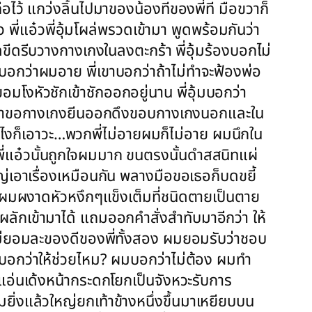
ือไว้ แกว่งลิ้นไปมาของน้องทีของพี่ที มือขวาก็
่แอ๋วพี่อุ้มโผล่พรวดเข้ามา พูดพร้อมกันว่า
สุดขีดรีบวางกางเกงในลงตะกร้า พี่อุ้มร้องบอกไม่
มบอกว่าผมอาย พี่เขาบอกว่าถ้าไม่ทำจะฟ้องพ่อ
หัวชักเข้าชักออกอยู่นาน พี่อุ้มบอกว่า
งแกะตาขอกางเกงยีนออกดึงขอบกางเกงนอกและใน
เอาไงก็เอาวะ…พวกพี่ไม่อายผมก็ไม่อาย ผมนึกใน
พี่แอ๋วนั้นถูกใจผมมาก ขนตรงนั้นดำสสนิทแผ่
ญ่เอาเรื่องเหมือนกัน พลางมือขอเธอก็บดขยี้
องผมผงาดหัวหงึกๆแข็งเต็มที่ชนิดตายเป็นตาย
ผลักเข้ามาได้ แถมออกคำสั่งสำทับมาอีกว่า ให้
ตาไม่ยอมละของดีของพี่ทั้งสอง ผมยอมรับว่าชอบ
้มบอกว่าให้ช่วยไหม? ผมบอกว่าไม่ต้อง ผมทำ
็แอ่นเด้งหน้ากระดกโยกเป็นจังหวะรับการ
้มยิ่งแล้วใหญ่ยกเท้าข้างหนึ่งขึ้นมาเหยียบบน