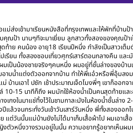
แม่ส่งเข้ามาเรียนหนังสือที่กรุงเทพและให้พักที่บ้านป้า 
รีกับคุณป้า นานๆทีจะมาเยี่ยม ลูกสาวทั้งสองของคุณป้
ุดท้าย คนน้อง อายุ18 เรียนปีหนึ่ง กำลังเป็นสาวเต็มตั
้นไปเรียน ทั้งสองชอบเที่ยวศุกร์เสาร์ตอนกลางคืน และม
นผมเป็นน้องชายจริงๆคนหนึ่ง ผมอยู่ที่ชั้นล่างของบ้าน
าบน้ำแต่งตัวออกจากบ้าน ทำให้พี่แอ๋วหรือพี่อุ้มลงมาใช
ให้แม่ บ้านเอาไ ปซัก เช้าประมาณเจ็ดโมงพี่ๆ เขาก็อ
เมล์ 10-15 นาทีก็ถึง ผมมักใช้ห้องน้ำเป็นคนสุดท้าย
างเกงในมาแช่ทิ้งไว้ในชามกาละมังในห้องน้ำชั้นล่าง 2-
สองปีแล้วจนกระทั่งวันเช้าวันเสาร์วันหนึ่ง พี่ทั้งสองอ
ต่วันนั้นแม่บ้านยังไม่ได้มาเก็บเสื้อผ้าไป ผมเอาเสื้
งตัวหนึ่งวางรวมอยู่ในนั้น ความอยากรู้อยากเห็นผมเลย