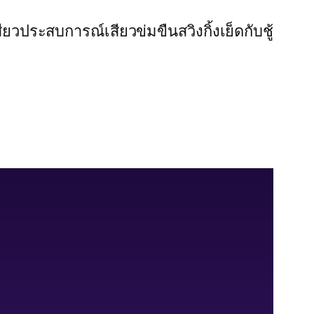
สียว
ประสบการณ์เสียว
ข่มขืน
สวิงกิ้ง
เย็ดกับชู้