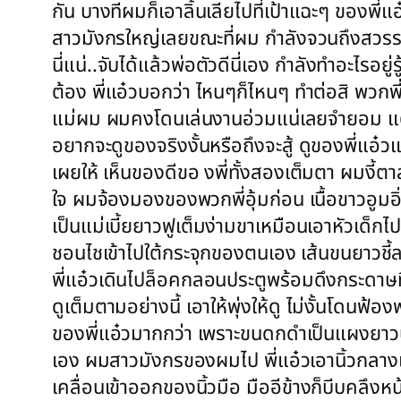
กัน บางทีผมก็เอาลิ้นเลียไปที่เป้าแฉะๆ ของพี่
สาวมังกรใหญ่เลยขณะที่ผม กำลังจวนถึงสวรรค์ป
นี่แน่..จับได้แล้วพ่อตัวดีนี่เอง กำลังทำอะไรอ
ต้อง พี่แอ๋วบอกว่า ไหนๆก็ไหนๆ ทำต่อสิ พวกพี
แม่ผม ผมคงโดนเล่นงานอ่วมแน่เลยจำยอม แต่ม
อยากจะดูของจริงงั้นหรือถึงจะสู้ ดูของพี่แ
เผยให้ เห็นของดีขอ งพี่ทั้งสองเต็มตา ผมงี้ต
ใจ ผมจ้องมองของพวกพี่อุ้มก่อน เนื้อขาวอูมอ
เป็นแม่เบี้ยยาวฟูเต็มง่ามขาเหมือนเอาหัวเด็ก
ชอนไชเข้าไปใต้กระจุกของตนเอง เส้นขนยาวชี้
พี่แอ๋วเดินไปล็อคกลอนประตูพร้อมดึงกระดาษทิช
ดูเต็มตามอย่างนี้ เอาให้พุ่งให้ดู ไม่งั้นโด
ของพี่แอ๋วมากกว่า เพราะขนดกดำเป็นแผงยาวนั่
เอง ผมสาวมังกรของผมไป พี่แอ๋วเอานิ้วกลางแย
เคลื่อนเข้าออกของนิ้วมือ มืออีข้างก็บีบคลึงหน