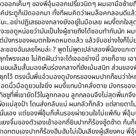
แอ๋วออกเค็มๆ ของพี่อุ้มออกเปรี้ยวนิดๆ ผมเอามือซ้ายถ
ระตูก็เปิดออกมา ทั้งทีผมคิดว่าผมล็อคกลอนดีแล้ว พี
ยู่รู้นะ..อย่าปฏิเสธของกลางยังอยู่ในมือเลย ผมงี้ตกใจ
่จะขอดูหน่อยว่ามันเป็นไงผู้ชายถึงได้ชอบทำกันนัก ผ
ังกรของผมตกใจหดหมดแล้ว แล้วจับอย่างไงก็ไม่ยอมโง
อ๋วและของฉันเลยไหมล่ะ ? พูดไม่พูดเปล่าสองพี่น้อ
าลุกโพรงเลย ไม่คิดฝันว่าจะได้เจออย่างนี้ อายก็อาย 
ิ่มขนเล็มสั้นมองเห็นร่องกลางที่ยังเม้มสนิท ส่วนของ
ไปซุกไว้ ตรงนั้นพี่แอ๋วมองดูมังกรของผมปากก็ชมว่าให
ลอดนิ้วมือดูยวนใจยิ่ง ผมงี้แทบบ้าคลั่งตาย มังกรข
ชูที่พี่เขายัดไว้ในลูกกลอน ลูกกลอนจึงไม่สุดพี่แกจึง
นฟ้องพ่อแม่ลุงป้า โดนส่งกลับแน่ ผมกลัวก็กลัว แต่สาย
นเอง แต่ของพี่อุ้มก็เห็นรอยผ่ายวนใจไม่แพ้กัน พี่อุ
งจิ้มของตัวเองเข้าออกถี่ยิบปากก็ร้องซู้ดซ้าด ก้นก
้าอกตนเองปากก็ร้องฮึมฮัมไม่เป็นเสียงผู้เสียงคน พี่อุ