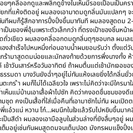
่อยๆคลี่ออกดูและพลิกดูข้างในเห็นมีรอยเปื้อนเป็นคร
กที่แห้งติดอยู่ ผมลองเอามาดมดูกลิ่นมันแปลกๆ จะว่าเห
ันทีผมก็รู้สึกอาการปึ๋งปั๋งขึ้นมาทันที ผมลองสูดดม 
่าเป็นของพี่อุ้มเพราะตัวเล็กกว่า ที่ตรงเป้าของชิ้นหน
็ดถั่วเขียว ผมลองคลี่ออกดมดูกลิ่นตุๆชอบกล ผมเลย
สำเร็จไปหนหนึ่งก่อนอาบน้ำผมยอมรับว่า ตั้งแต่วันท
ร้ามาสูดดมบ่อยและมักลงท้ายด้วยการพึ่งนางทั้ง ห้า ขอ
 เช้าวันเสาร์หรือวันอาทิตย์ ถ้าผมตื่นแต่เช้ามักเจอข
ันธรรมดา บางวันยังฉ่ำๆอยู่ไม่ทันแห้งเลยยิ่งได้กลิ่นยั
นตะกร ้า ผมก็ไม่ได้เฉลียวใจ เพราะไม่คิดว่าจะมีใครมา
เห็นแม่บ้านเอาเสื้อผ้าไปซัก คิดว่าคงอดชื่นชมของดีแ
ามชุด คงเป็นเสื้อที่ใส่เมื่อคืนที่เอามาซักไม่ทัน ผมเป
งพี่แอ๋วแน่ หวาน โก๋…ผมนึกในใจแล้วรีบไปหยิบขึ้นมาค
เป็นสีดำ ผมลองเอามือลูบในส่วนล่างที่ยังลื่นๆอยู่ ผมเ
กรังเต็มอยู่เช่นกันผมสูดดมจนเต็มปอด มังกรผมแข็งปั