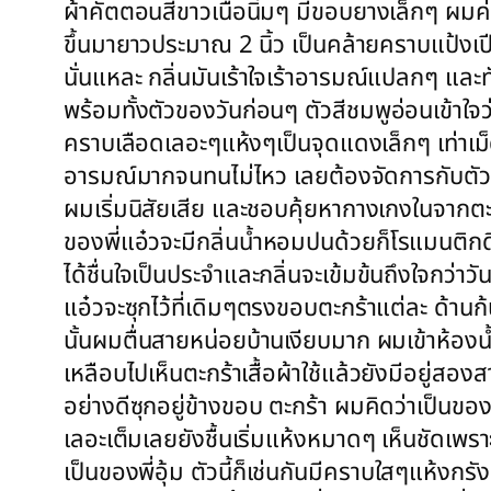
ผ้าคัตตอนสีขาวเนื้อนิ่มๆ มีขอบยางเล็กๆ ผมค
ขึ้นมายาวประมาณ 2 นิ้ว เป็นคล้ายคราบแป้งเปีย
นั่นแหละ กลิ่นมันเร้าใจเร้าอารมณ์แปลกๆ และท
พร้อมทั้งตัวของวันก่อนๆ ตัวสีชมพูอ่อนเข้าใจว
คราบเลือดเลอะๆแห้งๆเป็นจุดแดงเล็กๆ เท่าเม
อารมณ์มากจนทนไม่ไหว เลยต้องจัดการกับตัวเอง
ผมเริ่มนิสัยเสีย และชอบคุ้ยหากางเกงในจากตะก
ของพี่แอ๋วจะมีกลิ่นน้ำหอมปนด้วยก็โรแมนติกดี
ได้ชื่นใจเป็นประจำและกลิ่นจะเข้มข้นถึงใจกว่าว
แอ๋วจะซุกไว้ที่เดิมๆตรงขอบตะกร้าแต่ละ ด้านก้
นั้นผมตื่นสายหน่อยบ้านเงียบมาก ผมเข้าห้องน้ำ
เหลือบไปเห็นตะกร้าเสื้อผ้าใช้แล้วยังมีอยู่สองส
อย่างดีซุกอยู่ข้างขอบ ตะกร้า ผมคิดว่าเป็นขอ
เลอะเต็มเลยยังชื้นเริ่มแห้งหมาดๆ เห็นชัดเพราะ
เป็นของพี่อุ้ม ตัวนี้ก็เช่นกันมีคราบใสๆแห้ง