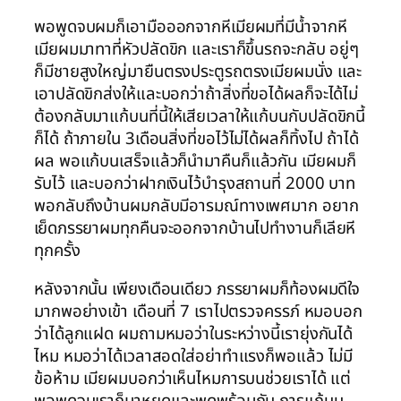
พอพูดจบผมก็เอามือออกจากหีเมียผมที่มีน้ำจากหี
เมียผมมาทาที่หัวปลัดขิก และเราก็ขึ้นรถจะกลับ อยู่ๆ
ก็มีชายสูงใหญ่มายืนตรงประตูรถตรงเมียผมนั่ง และ
เอาปลัดขิกส่งให้และบอกว่าถ้าสิ่งที่ขอได้ผลก็จะได้ไม่
ต้องกลับมาแก้บนที่นี้ให้เสียเวลาให้แก้บนกับปลัดขิกนี้
ก็ได้ ถ้าภายใน 3เดือนสิ่งที่ขอไว้ไม่ได้ผลก็ทิ้งไป ถ้าได้
ผล พอแก้บนเสร็จแล้วก็นำมาคืนก็แล้วกัน เมียผมก็
รับไว้ และบอกว่าฝากเงินไว้บำรุงสถานที่ 2000 บาท
พอกลับถึงบ้านผมกลับมีอารมณ์ทางเพศมาก อยาก
เย็ดภรรยาผมทุกคืนจะออกจากบ้านไปทำงานก็เลียหี
ทุกครั้ง
หลังจากนั้น เพียงเดือนเดียว ภรรยาผมก็ท้องผมดีใจ
มากพอย่างเข้า เดือนที่ 7 เราไปตรวจครรภ์ หมอบอก
ว่าได้ลูกแฝด ผมถามหมอว่าในระหว่างนี้เรายุ่งกันได้
ไหม หมอว่าได้เวลาสอดใส่อย่าทำแรงก็พอแล้ว ไม่มี
ข้อห้าม เมียผมบอกว่าเห็นไหมการบนช่วยเราได้ แต่