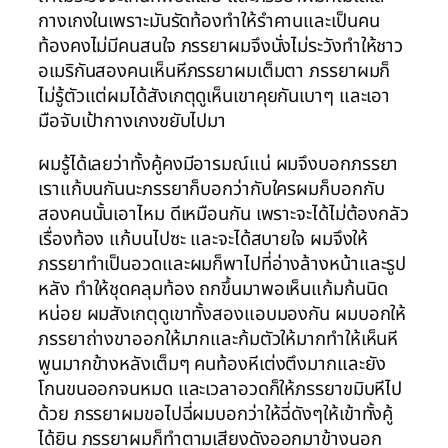
กางเกงในเพราะมันรัดท้องทำให้รำคานและเป็นคน
ท้องคงไม่มีคนสนใจ ภรรยาผมจึงนั่งไม่ระวังทำให้ชาว
อเมริกันสองคนเห็นหีภรรยาผมเต็มตา ภรรยาผมก็
ไม่รู้ตัวแต่ผมได้สังเกตุดูเห็นเขาคุยกันเบาๆ และเอา
มือจับเป้ากางเกงขยับไปมา
ผมรู้ได้เลยว่าทั้งคู้คงมีอารมณ์แน่ ผมจึงบอกภรรยา
เราแก้บนกันนะภรรยาก็บอกว่ากับใครผมก็บอกกับ
สองคนนั้นเอาไหม ดีเหมือนกัน เพราะจะได้ไม่ต้องกลัว
เรื่องท้อง แก้บนไปซะ และจะได้สบายใจ ผมจึงให้
ภรรยาทำเป็นอวดและผมก็พาไปที่อ่างล้างหน้าและรูป
หลัง ทำให้ชุดคลุมท้อง ถกขึ้นมาพอเห็นแก้มก้นนิด
หน่อย ผมสังเกตุดูเขาทั้งสองแอบมองกัน ผมบอกให้
ภรรยาถ่างขาออกให้มากและก้มตัวให้มากทำให้เห็นหี
พูนมากข้างหลังเต็มๆ คนท้องหีเต่งตึงมากและยัง
โกนขนออกจนหมด และเวลาอวดก็ให้ภรรยาขมิบหีไป
ด้วย ภรรยาผมขอไปฉี่ผมบอกว่าให้ฉี่ดังๆให้เข้าทั้งคู้
ได้ยิน ภรรยาผมก็ทำตามเสียงดังออกมาข้างนอก