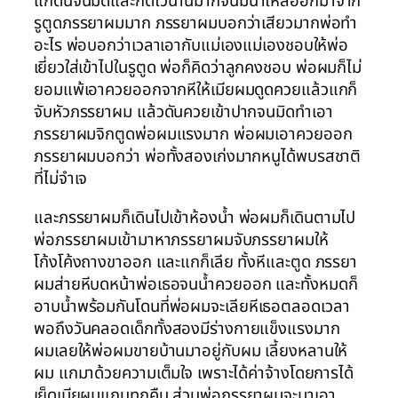
แกดันจนมิดและกดไว้นานมากจนมีน้ำไหลออกมาจาก
รูตูดภรรยาผมมาก ภรรยาผมบอกว่าเสียวมากพ่อทำ
อะไร พ่อบอกว่าเวลาเอากับแม่เองแม่เองชอบให้พ่อ
เยี่ยวใส่เข้าไปในรูตูด พ่อก็คิดว่าลูกคงชอบ พ่อผมก็ไม่
ยอมแพ้เอาควยออกจากหีให้เมียผมดูดควยแล้วแกก็
จับหัวภรรยาผม แล้วดันควยเข้าปากจนมิดทำเอา
ภรรยาผมจิกตูดพ่อผมแรงมาก พ่อผมเอาควยออก
ภรรยาผมบอกว่า พ่อทั้งสองเก่งมากหนูได้พบรสชาติ
ที่ไม่จำเจ
และภรรยาผมก็เดินไปเข้าห้องน้ำ พ่อผมก็เดินตามไป
พ่อภรรยาผมเข้ามาหาภรรยาผมจับภรรยาผมให้
โก้งโค้งถางขาออก และแกก็เลีย ทั้งหีและตูด ภรรยา
ผมส่ายหีบดหน้าพ่อเธอจนน้ำควยออก และทั้งหมดก็
อาบน้ำพร้อมกันโดนที่พ่อผมจะเลียหีเธอตลอดเวลา
พอถึงวันคลอดเด็กทั้งสองมีร่างกายแข็งแรงมาก
ผมเลยให้พ่อผมขายบ้านมาอยู่กับผม เลี้ยงหลานให้
ผม แกมาด้วยความเต็มใจ เพราะได้ค่าจ้างโดยการได้
เย็ดเมียผมแถบทุกคืน ส่วนพ่อภรรยาผมจะมาเอา