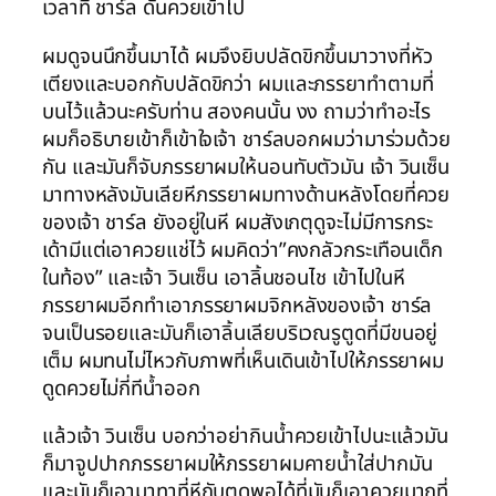
เวลาที่ ชาร์ล ดันควยเข้าไป
ผมดูจนนึกขึ้นมาได้ ผมจึงยิบปลัดขิกขึ้นมาวางที่หัว
เตียงและบอกกับปลัดขิกว่า ผมและภรรยาทำตามที่
บนไว้แล้วนะครับท่าน สองคนนั้น งง ถามว่าทำอะไร
ผมก็อธิบายเข้าก็เข้าใจเจ้า ชาร์ลบอกผมว่ามาร่วมด้วย
กัน และมันก็จับภรรยาผมให้นอนทับตัวมัน เจ้า วินเซ็น
มาทางหลังมันเลียหีภรรยาผมทางด้านหลังโดยที่ควย
ของเจ้า ชาร์ล ยังอยู่ในหี ผมสังเกตุดูจะไม่มีการกระ
เด้ามีแต่เอาควยแช่ไว้ ผมคิดว่า”คงกลัวกระเทือนเด็ก
ในท้อง” และเจ้า วินเซ็น เอาลิ้นชอนไช เข้าไปในหี
ภรรยาผมอีกทำเอาภรรยาผมจิกหลังของเจ้า ชาร์ล
จนเป็นรอยและมันก็เอาลิ้นเลียบริเวณรูตูดที่มีขนอยู่
เต็ม ผมทนไม่ไหวกับภาพที่เห็นเดินเข้าไปให้ภรรยาผม
ดูดควยไม่กี่ทีน้ำออก
แล้วเจ้า วินเซ็น บอกว่าอย่ากินน้ำควยเข้าไปนะแล้วมัน
ก็มาจูปปากภรรยาผมให้ภรรยาผมคายน้ำใส่ปากมัน
และมันก็เอามาทาที่หีกับตูดพอได้ที่มันก็เอาควยมาถูที่