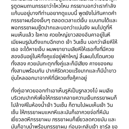
รูตูดผมถามภรรยาว่าไหวไหม ภรรยาบอกว่าเรากำลัง
แก้บนอยู่บางทีท่านอยากดูแบบนี้ พูดยังไม่ทันคาดคำ
ภรรยาผมร้องเจ็บๆ ตลอดเวลาแต่เจ็บ แบบทนได้และ
พอภรรยาผมซู๊ดปากและบอกว่าแน่นจัง ผมไปดูที่หี
ผมเห็นแล้ว ใจหาย ควยใหญ่ยาวสองอันคาอยู่ในหี
เมียผมรูมันตึงแทบฉีกขาด เจ้า วินเซ็น บอกว่าเลียหีให้
เธอ จะได้หายเจ็บ ผมพยายามเลียหีให้เธอทั้งที่มีควย
สองอันอยู่ในหีทั้งคูแช่อยู่พักใหญ่ ลิ้นผมไปโดนควย
ทั้งสอง ควยมันกะตุกทั้งคู่และก็มีเสียง คางของคน
ทั้งสามพร้อมกัน ปากหีรัดควยแร็งมากและก็มีน้ำขาว
ขุ่นไหลออกมาจากหีที่มีควยทั้งคู้คาอยู่
ทั้งคู่เอาควยออกทำเอาเห็นรูหีเป็นรูกลวงโบ๋ ผมเลีย
บริเวณปากหีเพื่อให้ภรรยาคลายความเจ็บภรรยาผมก็
ไปล้างหีในห้องน้ำเจ้า วินเซ็น ก็ตามไปผมเห็นเจ้า วิน
เซ็น ให้ภรรยาผมแหกหีและมันก็เอาควยจ่อที่หีมัน
เยี่ยวลดหีภรรยาผม ภรรยาผมก็เยี่ยวลดควยมัน และ
มันก็อาบน้ำพร้อมภรรยาผม ก่อนจะกลับเจ้า ชาร์ล ขอ