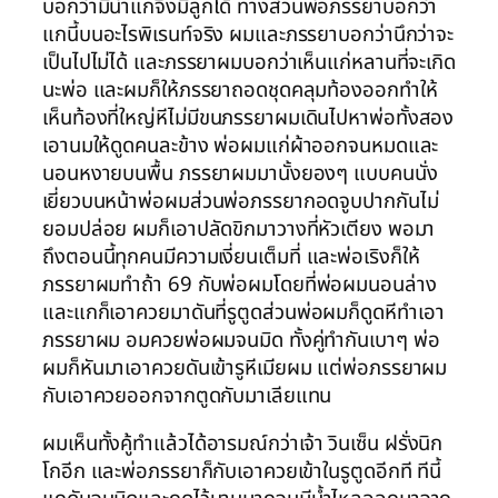
บอกว่ามิน่าแกจึงมีลูกได้ ทางส่วนพ่อภรรยาบอกว่า
แกนี้บนอะไรพิเรนท์จริง ผมและภรรยาบอกว่านึกว่าจะ
เป็นไปไม่ได้ และภรรยาผมบอกว่าเห็นแก่หลานที่จะเกิด
นะพ่อ และผมก็ให้ภรรยาถอดชุดคลุมท้องออกทำให้
เห็นท้องที่ใหญ่หีไม่มีขนภรรยาผมเดินไปหาพ่อทั้งสอง
เอานมให้ดูดคนละข้าง พ่อผมแก่ผ้าออกจนหมดและ
นอนหงายบนพื้น ภรรยาผมมานั้งยองๆ แบบคนนั่ง
เยี่ยวบนหน้าพ่อผมส่วนพ่อภรรยากอดจูบปากกันไม่
ยอมปล่อย ผมก็เอาปลัดขิกมาวางที่หัวเตียง พอมา
ถึงตอนนี้ทุกคนมีความเงี่ยนเต็มที่ และพ่อเริงก็ให้
ภรรยาผมทำถ้า 69 กับพ่อผมโดยที่พ่อผมนอนล่าง
และแกก็เอาควยมาดันที่รูตูดส่วนพ่อผมก็ดูดหีทำเอา
ภรรยาผม อมควยพ่อผมจนมิด ทั้งคู่ทำกันเบาๆ พ่อ
ผมก็หันมาเอาควยดันเข้ารูหีเมียผม แต่พ่อภรรยาผม
กับเอาควยออกจากตูดกับมาเลียแทน
ผมเห็นทั้งคู้ทำแล้วได้อารมณ์กว่าเจ้า วินเซ็น ฝรั่งนิก
โกอีก และพ่อภรรยาก็กับเอาควยเข้าในรูตูดอีกที ทีนี้