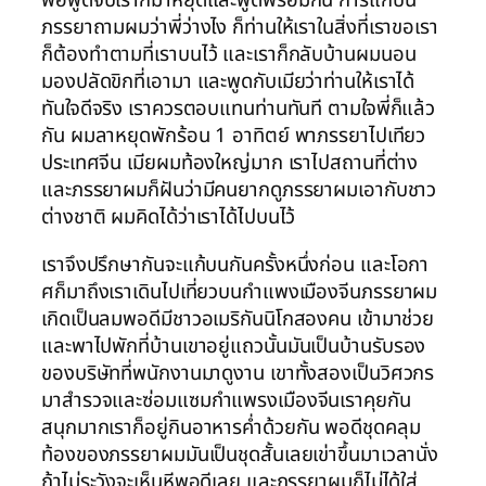
พอพูดจบเราก็มาหยุดและพูดพร้อมกัน การแก้บน
ภรรยาถามผมว่าพี่ว่างไง ก็ท่านให้เราในสิ่งที่เราขอเรา
ก็ต้องทำตามที่เราบนไว้ และเราก็กลับบ้านผมนอน
มองปลัดขิกที่เอามา และพูดกับเมียว่าท่านให้เราได้
ทันใจดีจริง เราควรตอบแทนท่านทันที ตามใจพี่ก็แล้ว
กัน ผมลาหยุดพักร้อน 1 อาทิตย์ พาภรรยาไปเทียว
ประเทศจีน เมียผมท้องใหญ่มาก เราไปสถานที่ต่าง
และภรรยาผมก็ฝันว่ามีคนยากดูภรรยาผมเอากับชาว
ต่างชาติ ผมคิดได้ว่าเราได้ไปบนไว้
เราจึงปรึกษากันจะแก้บนกันครั้งหนึ่งก่อน และโอกา
ศก็มาถึงเราเดินไปเที่ยวบนกำแพงเมืองจีนภรรยาผม
เกิดเป็นลมพอดีมีชาวอเมริกันนิโกสองคน เข้ามาช่วย
และพาไปพักที่บ้านเขาอยู่แถวนั้นมันเป็นบ้านรับรอง
ของบริษัทที่พนักงานมาดูงาน เขาทั้งสองเป็นวิศวกร
มาสำรวจและซ่อมแซมกำแพรงเมืองจีนเราคุยกัน
สนุกมากเราก็อยู่กินอาหารค่ำด้วยกัน พอดีชุดคลุม
ท้องของภรรยาผมมันเป็นชุดสั้นเลยเข่าขึ้นมาเวลานั่ง
ถ้าไม่ระวังจะเห็นหีพอดีเลย และภรรยาผมก็ไม่ได้ใส่