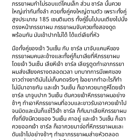
ภรรยาผมกำไม่รอบแต่โคนเล็ก ส่วน ชาร์ล นั้นควย
ใหญ่เท่ากันทั้งลำ ควยทั้งคู่คงใหญ่ตามตัว เพราะทั้งคู่
สูงประมาณ 185 เซนติเมตร ทั้งคู่ขึ้นไปบนเตียงไปนั่ง
ตรงหน้าภรรยาผม ภรรยาผมจับควยทั้งสองดูด
พร้อมกัน มันเข้าปากไม่ได้ ได้แต่เลียที่หัว
มือทั้งคู่ของเจ้า วินเซ็น กับ ชาร์ล มาจับแคมหีของ
ภรรยาผมคนละข้างและทั้งคู่ก็มาเลียที่หีภรรยาผม
โดยเจ้า วินเซ็น เลียหีเจ้า ชาร์ล เลียรูตูดทำเอาภรรยา
ผมส่งเสียงครางตลอดเวลา บทบาทการมีเพศของ
ชาวต่างชาติมันไม่เก็บกดจริงๆ ใจอยากทำอะไรก็ทำ
ไม่มีมาอายกัน และเจ้า วินเซ็น ก็เอาควยมาถูหีโดยเจ้า
ชาร์ล มาจูบปาก วินเซ็น ดันควยเข้าหีภรรยาผมอย่าง
ช้าๆ ทำเอาหีภรรยาผมที่อวบและขาวรับเอาควยเข้าไป
จนมิดและมันก็แช่ไว้เจ้า ชาร์ล ก็กับมาเลียหีภรรยาผม
ทั้งที่ยังมีควยของ วินเซ็น คาอยู่ และเจ้า วินเซ็น ก็เอา
ควยออกเจ้า ชาร์ล ก็เอาควยมาจ่อที่หีภรรยาผมและ
ดันเข้าไปอย่างช้าๆ ทำเอาภรรยาผมส่ายหัวตลอด