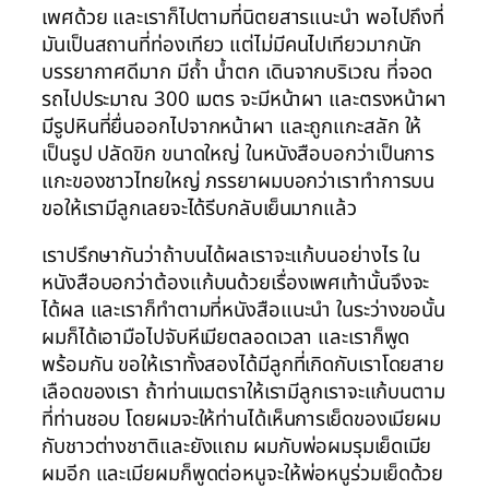
เพศด้วย และเราก็ไปตามที่นิตยสารแนะนำ พอไปถึงที่
มันเป็นสถานที่ท่องเทียว แต่ไม่มีคนไปเทียวมากนัก
บรรยากาศดีมาก มีถ้ำ น้ำตก เดินจากบริเวณ ที่จอด
รถไปประมาณ 300 เมตร จะมีหน้าผา และตรงหน้าผา
มีรูปหินที่ยื่นออกไปจากหน้าผา และถูกแกะสลัก ให้
เป็นรูป ปลัดขิก ขนาดใหญ่ ในหนังสือบอกว่าเป็นการ
แกะของชาวไทยใหญ่ ภรรยาผมบอกว่าเราทำการบน
ขอให้เรามีลูกเลยจะได้รีบกลับเย็นมากแล้ว
เราปรึกษากันว่าถ้าบนได้ผลเราจะแก้บนอย่างไร ใน
หนังสือบอกว่าต้องแก้บนด้วยเรื่องเพศเท้านั้นจึงจะ
ได้ผล และเราก็ทำตามที่หนังสือแนะนำ ในระว่างขอนั้น
ผมก็ได้เอามือไปจับหีเมียตลอดเวลา และเราก็พูด
พร้อมกัน ขอให้เราทั้งสองได้มีลูกที่เกิดกับเราโดยสาย
เลือดของเรา ถ้าท่านเมตราให้เรามีลูกเราจะแก้บนตาม
ที่ท่านชอบ โดยผมจะให้ท่านได้เห็นการเย็ดของเมียผม
กับชาวต่างชาติและยังแถม ผมกับพ่อผมรุมเย็ดเมีย
ผมอีก และเมียผมก็พูดต่อหนูจะให้พ่อหนูร่วมเย็ดด้วย