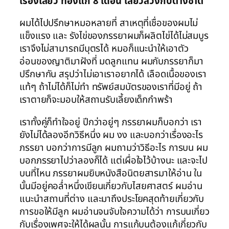
เรื่องเสียว ท้องแก่ 8 เดือน เสียวสวิงกับต่างชาติ
ผมได้ไปปรึกษาหมอหลายที่ สาเหตุที่เชื่อของผมไม่
แข็งแรง และ รังไข่ของภรรยาผมก็ผลิตไข่ได้ไม่สมบูร
เราจึงไม่สามารถมีบุตรได้ หมอก็แนะนำให้เอาตัว
อ่อนของญาติมาฝังที่ มดลูกแทน ผมกับภรรยาก็มา
ปรึกษากัน สรุปว่าไม่เอาเราอยากได้ เลือดเนื้อของเรา
แท้ๆ ถ้าไม่ได้ก็ไม่ทำ ทรัพย์สมบัตรของเราที่มีอยู่ ถ้า
เราตายก็จะมอบให้สถานรับเลี้ยงเด็กกำพร้า
เราทั้งคู่ก็ทำใจอยู่ ปีกว่าอยู่ๆ ภรรยาผมก็บอกว่า เรา
ยังไม่ได้ลองอีกวิธีหนึ่ง ผม งง และบอกว่าเรื่องอะไร
ภรรยา บอกว่าการมีลูก ผมถามว่าวิธีอะไร การบน ผม
บอกภรรยาไปว่าลองก็ได้ แต่เผื่อใจไว้บ้างนะ และจะไป
บนที่ไหน ภรรยาผมยิบหนังสือนิตยสารมาให้อ่าน ใน
นั้นมีอยู่คอล่ำหนึ่งเขียนเกี่ยวกับไสยศาสตร์ ผมอ่าน
แนะนำสถานที่ต่าง และมาถึงประโยคสุดท้ายเกี่ยวกับ
การขอให้มีลูก ผมอ่านจนจับใจความได้ว่า การบนเกี่ยว
กับเรื่องเพศจะให้ได้ผลนั้น การแก้บนต้องแก้เกี่ยวกับ