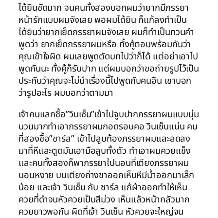
ได้ยินชัดมาก จนคนทั้งสองบอกผมว่ายากมีภรรยา
หน้ารักแบบผมจังเลย พอผมได้ยิน ก็แก้ลงทำเป็น
ได้ยินว่ายากเย็ดภรรยาผมจังเลย ผมก็ทำเป็นทวนคำ
พูดว่า ยากเย็ดภรรยาผมหรือ ทั้งคู้ตอบพร้อมกันว่า
คุณเข้าใจผิด ผมเลยพูดตัดบทไปว่าก็ได้ แต่อย่าเอาไป
พูดกันนะ ทั้งคู้ก็รับปาก แต่ผมบอกว่าขอถ่ายรูปไว้เป็น
ประกันว่าคุณจะไม่นำเรื่องนี้ไปพูดกับคนอืน เขาบอก
ว่ารูปอะไร ผมบอกว่าตามมา
เจ้าคนแลกชื้อ”วินเซ็น”เข้าไปจูบปากภรรยาผมแบบนุ่ม
นวนมากทำเอาภรรยาผมกอดรอบคอ วินเซ็นแน่น คน
ที่สองชื้อ”ชาร์ล” เข้าไปลูบท้องภรรยาผมและลดลง
มาที่หีและตูดมันเอามือลูบทั้งตัว ทำเอาผมควยแข็ง
และคนทั้งสองก็พาภรรยาไปนอนที่เตียงภรรยาผม
นอนหงาย บนเตียงถ่างขาออกเห็นหีมีน้ำออกมาเล็ก
น้อย และเจ้า วินเซ็น กับ ชาร์ล แก้ผ้าออกทำให้เห็น
ควยที่ดำจนหัวควยเป็นสีม่วง เห็นแล้วหน้ากลัวมาก
ควยยาวพอกัน ผิดที่เจ้า วินเซ็น หัวควยจะใหญ่จน