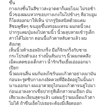
ขึ้น
กางเกงชั้นในสีขาวสะอาดตาก็เผยโฉม ไม่รอช้า
นิ้วของผมแหวกขอบกางเกงในไปข้างๆ หีอวบอูม
ก็โผล่ออกมาให้เห็น ปากรูปิดสนิทด้วยแคม
สีชมพูซีดๆ ขนอุยขึ้นหรอมแหรม ผมกดนิ้วลง
ปากรูแคมบุ๋มลงไปตามนิ้ว นิ้วผลุบหายเข้ารูเด็ก
สาวได้ไม่ยาก ตอนนี้แก้วตาหลับตาแล้ว ผม
สังเกตุ
เห็นนิ้วเท้าเธอหงิกเกร็ง มือก็จิกเกร็งกับชาย
กระโปรงตัวเอง ร่างนั้นสั่นเบาๆ นิ้วผมกดคลึง
เม็ดแตดของเด็กสาว น้ำรักเริ่มเยิ้มเอ่อออกมา
เปียก
นิ้วผมจนลื่น ผมก้มลงไซร้นมแก้วตาอย่างเมามัน
ก่อนจะรูดซิบกางเกงงัดควยที่อึดอัดอยู่ในนั้นมา
นานออกมา ผมเอาควยถูไถนมแก้วตาจนยู่ไปมา
ก่อนเอาลงลากเขี่ยปากรูหีเด็กสาวจนเปียก มัน
เสียวและเงี่ยนสุดๆแล้ว แต่ผมรู้ว่าผมเย็ดแก้วตา
ไม่ได้ ถ้าขืนเย็ดไปเธอจะต้องมีเลือดออก