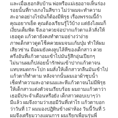
และเมื่อเธอกลับบ้าน พ่อหรือแม่เธออาจเห็นร่อง
รอยนั้นที่กางเกงในสีขาว ไม่ว่าผมจะทำความ
สะอาดอย่างไรมันก็ต้องมีพิรุธ เรื่องพรรณนี้ถ้า
คุณอยากเย็ด คุณต้องเรียนรู้ไว้บ้าง แต่ยังไงผมก็
เงี่ยนเต็มฟัด จึงเอาควยจ่อปากแก้วตาแล้วสั่งให้
เธอดูด แก้วตายังคงทำตามอย่างว่าง่าย
ภาพเด็กสาวดูดโช็คควยผมจนแก้มบุ๋ม ทำให้ผม
เสียวซ่าน มือผมยังคงลูบไล้หีของเด็กสาว ควย
ครึ่งอันที่แก้วตาอมเข้าไปมันรู้สึกอุ่นเปียกๆ
ไม่นานผมก็ปล่อยน้ำรักพ่นเข้าปากแก้วตาจน
แทบหมดกระโปก ผมสั่งให้เด็กสาวกลืนมันเข้าไป
แก้วตาก็ทำตาม หลังจากนั้นผมเอาผ้าชุบน้ำ
เช็ดทำความสะอาดนมและหีแก้วตาจนไม่มีพิรุธ
ให้เด็กสาวแต่งตัวจนเรียบร้อย ผมถามแก้วตาว่า
เธอมีประจำเดือนหรือยัง เด็กสาวตอบเบาๆว่า
มีแล้ว ผมจึงถามว่าเธอมีวันที่เท่าไร แก้วตาบอก
ว่าวันที่ 17 ผมมองปฎิทินข้างฝาห้อง วันนี้วันที่ 5
ผมจึงเตรียมวางแผนการ ผมเรียกเพื่อนรุ่นพี่