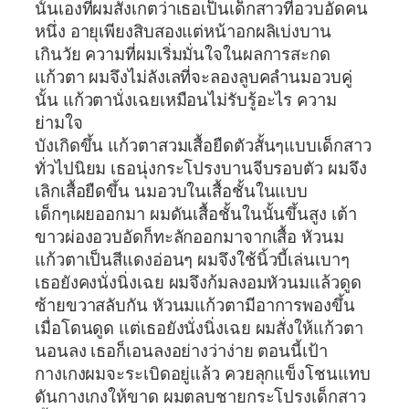
นั้นเองที่ผมสังเกตว่าเธอเป็นเด็กสาวที่อวบอัดคน
หนึ่ง อายุเพียงสิบสองแต่หน้าอกผลิเบ่งบาน
เกินวัย ความที่ผมเริ่มมั่นใจในผลการสะกด
แก้วตา ผมจึงไม่ลังเลที่จะลองลูบคลำนมอวบคู่
นั้น แก้วตานั่งเฉยเหมือนไม่รับรู้อะไร ความ
ย่ามใจ
บังเกิดขึ้น แก้วตาสวมเสื้อยืดตัวสั้นๆแบบเด็กสาว
ทั่วไปนิยม เธอนุ่งกระโปรงบานจีบรอบตัว ผมจึง
เลิกเสื้อยืดขึ้น นมอวบในเสื้อชั้นในแบบ
เด็กๆเผยออกมา ผมดันเสื้อชั้นในนั้นขึ้นสูง เต้า
ขาวผ่องอวบอัดก็ทะลักออกมาจากเสื้อ หัวนม
แก้วตาเป็นสีแดงอ่อนๆ ผมจึงใช้นิ้วบี้เล่นเบาๆ
เธอยังคงนั่งนิ่งเฉย ผมจึงก้มลงอมหัวนมแล้วดูด
ซ้ายขวาสลับกัน หัวนมแก้วตามีอาการพองขึ้น
เมื่อโดนดูด แต่เธอยังนั่งนิ่งเฉย ผมสั่งให้แก้วตา
นอนลง เธอก็เอนลงอย่างว่าง่าย ตอนนี้เป้า
กางเกงผมจะระเบิดอยู่แล้ว ควยลุกแข็งโชนแทบ
ดันกางเกงให้ขาด ผมตลบชายกระโปรงเด็กสาว