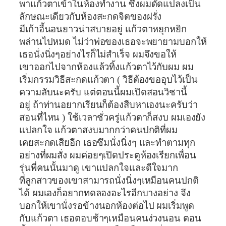
พาแก้วตาเข้าในห้องทำงาน ซึ่งผมดัดแปลงเป็น
ลักษณะเดียวกับห้องสะกดจิตของฝรั่ง
มีเก้าอี้นอนยาวน่าสบายอยู่ แก้วตาหยุกหยิก
พล่านไปหมด ไม่ว่าพ่อของเธอจะพยายามบอกให้
เธอนั่งนิ่งๆอย่างไรก็ไม่สำเร็จ ผมจึงขอให้
เขาออกไปจากห้องแล้วทิ้งแก้วตาไว้กับผม ผม
เริ่มกรรมวิธีสะกดแก้วตา ( วิธีต้องขออุบไว้เป็น
ความลับนะครับ แต่ตอนนี้ผมเปิดสอนวิชานี้
อยู่ ถ้าท่านอยากเรียนก็ต้องสืบหาเองนะครับว่า
สอนที่ไหน ) ใช้เวลาชั่วครู่แก้วตาก็สงบ ผมเองยัง
แปลกใจ แก้วตาสงบมากกว่าคนปกติที่ผม
เคยสะกดเสียอีก เธอซึมนั่งนิ่งๆ และทำตามทุก
อย่างที่ผมสั่ง ผมค่อยๆเปิดประตูห้องเรียกเพื่อน
รุ่นพี่คนนั้นมาดู เขาแปลกใจและดีใจมาก
ที่ลูกสาวของเขาสามารถนั่งนิ่งๆเหมือนคนปกติ
ได้ ผมเองก็อยากทดลองอะไรอีกบางอย่าง จึง
บอกให้เขานั่งรอข้างนอกห้องต่อไป ผมเริ่มพูด
กับแก้วตา เธอตอบช้าๆเหมือนคนง่วงนอน ตอน