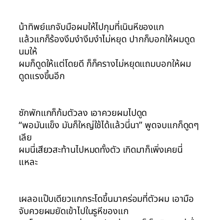
น้าทิพย์แกจับมือผมให้ไปกุมที่เนินหีของแก
แล้วแกก็ร้องงึมงำงึมงำไม่หยุด ปากก็บอกให้ผมดูด
นมให้
ผมก็ดูดให้แต่โดยดี ก็ก็ครางไม่หยุดแถมบอกให้ผม
ดูดแรงขึ้นอีก
ซักพักแกก็ก้มตัวลง เอาควยผมไปดูด
“พอมันแข็ง มันก็ใหญ่ใช้ได้แล้วนี่นา” พูดจบแกก็ดูดๆ
เลีย
ผมนี่
เสียว
สะท้านไปหมดทั้งตัว เกิดมาก็เพิ่งเคยนี่
แหละ
เผลอแป๊บเดียวแกกระโดขึ้นมาคร่อมที่ตัวผม เอามือ
จับควยผมยัดเข้าไปในรูหีของแก