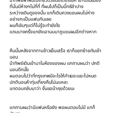
น้าทิพย์พาผมไปเที่ยวด้วยมอเตอร์ไซค์ เข้าไปในเมือง
ที่นั่นมีห้างฯไม่กี่ที่ ที่ผมไปก็เป็นบิ๊กซีลำปาง
ระหว่างเดินดูของนั้น แกก็เดินควงแขนผมไม่ห่าง
อย่างกะเป็นแฟนกันเลย
ผมก็เขินๆแต่ก็ไม่รู้จะทำยังไง
แถมบางครั้งแกยังเอานมมาถูแขนผมอีกต่างหาก
คืนนั้นหลังจากทานข้าวเย็นเสร็จ เราก็แยกย้ายกันเข้า
นอน
น้าทิพย์เดินเข้ามาในห้องของผม แกถามผมว่า ปกติ
นอนดึกมั๊ย
ผมตอบไปว่าที่กรุงเทพมีอะไรให้ทำเยอะแยะไปหมด
ปกตินอนห้าทุ่มเที่ยงคืนโน่นแหละ
แกตอบกลับมาว่า งั้นขอน้าคุยด้วยนะ
แกถามผมว่ามีแฟนหรือยัง พอผมตอบไม่มี แกก็