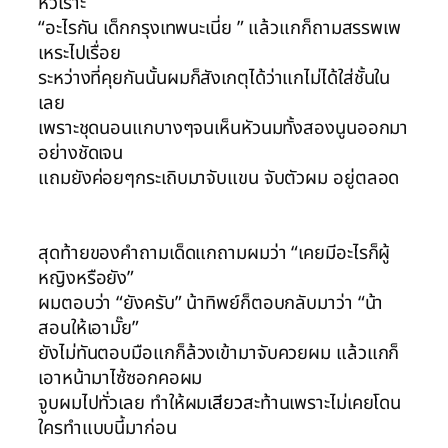
หัวเราะ
“อะไรกัน เด็กกรุงเทพนะเนี่ย ” แล้วแกก็ถามสรรพเพ
เหระไปเรื่อย
ระหว่างที่คุยกันนั้นผมก็สังเกตุได้ว่าแกไม่ได้ใส่ชั้นใน
เลย
เพราะชุดนอนแกบางๆจนเห็นหัวนมทั้งสองนูนออกมา
อย่างชัดเจน
แถมยังค่อยๆกระเถิบมาจับแขน จับตัวผม อยู่ตลอด
สุดท้ายของคำถามเด็ดแกถามผมว่า “เคยมีอะไรก็ผู้
หญิงหรือยัง”
ผมตอบว่า “ยังครับ” น้าทิพย์ก็ตอบกลับมาว่า “น้า
สอนให้เอามั๊ย”
ยังไม่ทันตอบมือแกก็ล้วงเข้ามาจับควยผม แล้วแกก็
เอาหน้ามาไซ้ซอกคอผม
จูบผมไปทั่วเลย ทำให้ผม
เสียว
สะท้านเพราะไม่เคยโดน
ใครทำแบบนี้มาก่อน