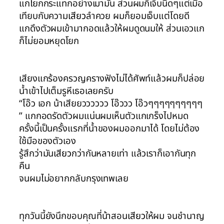
แกโยกกระแทกอย่างเมามัน ส่วนผมก็เจ็บนิดๆแต่เมื่อ
เทียบกับความ
เสียว
ลำควย ผมก็ยอมเจ็บแต่โดยดี
แกดึงตัวผมเข้ามากอดแล้วให้ผมดูดนมให้ ส่วนเอวแก
ก็ไม่ยอมหยุดโยก
เสียงแกร้องครวญครางฟังไม่ได้ศัพท์แล้วผมก็ปล่อย
น้ำเข้าไปเต็มรูหีเธอเลยครับ
“โอ๊ว เอก น้าเสียยวววววว โอ๊ววว โอ๊วๆๆๆๆๆๆๆๆๆๆ
” แกกอดรัดตัวผมแน่นผมเห็นตัวแกเกร็งไปหมด
ครั้งนี้เป็นครั้งแรกที่น้ำของผมออกมาได้ โดยไม่ต้อง
ใช้มือของตัวเอง
รู้สึกว่ามัน
เสียว
กว่ากันหลายเท่า แล้วเราก็เอากันทุก
คืน
จนผมไม่อยากกลับกรุงเทพเลย
ทุกวันนี้ยังนึกขอบคุณที่น้าสอน
เสียว
ให้ผม จนชำนาญ