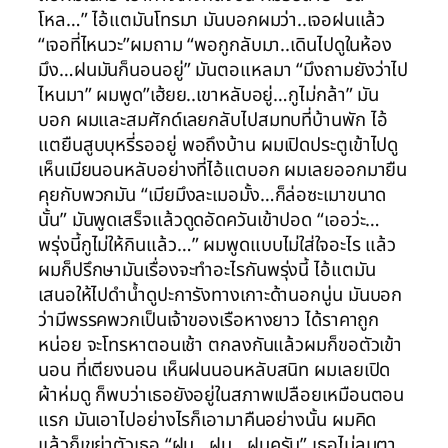
โหล…” ไอ้แตมันโทรมา มันบอกผมว่า..เจอฝนแล้ว
“เจอที่ไหนวะ”ผมถาม “พอกูกลับมา..เดินไปดูในห้อง
มึง…ฝนมันก็นอนอยู่” มันตอแหลมา “มึงถามยังว่าไป
ไหนมา” ผมพูด”เฮ้ยย..เขาหลับอยู่…กูไม่กล้า” มัน
บอก ผมและสมศักด์เลยกลับไปสมทบที่บ้านพัก ไอ้
แตยืนสูบบุหรี่รออยู่ พอถึงบ้าน ผมเปิดประตูเข้าไปดู
เห็นเมียนอนหลับอย่างที่ไอ้แตบอก ผมเลยออกมายืน
คุยกับพวกมัน “เมียมึงละเมอมั้ง…ก็ล่อซะเมาขนาด
นั้น” มันพูดเสร็จแล้วดูดอัดควันเข้าปอด “เออว่ะ…
พรุ่งนี้กูไม่ให้กินแล้ว…” ผมพูดแบบไม่ใส่ใจอะไร แล้ว
ผมก็ปรึกษามันเรื่องจะทำอะไรกันพรุ่งนี้ ไอ้แตมัน
เสนอให้ไปดำน้ำดูปะการังทางเกาะด้านอกนู่น มันบอก
ว่ามีพรรคพวกเป็นเจ้าของเรือหางยาว ได้ราคาถูก
หน่อย จะโทรหาตอนเช้า ตกลงกันแล้วผมก็ขอตัวเข้า
นอน ที่เตียงนอน เห็นฝนนอนหลับสนิท ผมเลยเปิด
ผ้าห่มดู ก็พบว่าเธอยังอยู่ในสภาพเปลือยเหมือนตอน
แรก มันเอาไปอย่างไรก็เอามาคืนอย่างนั้น ผมคิด
แล้วก็เขย่าตัวเธอ “ฝน…ฝน…ฝนครับ” เธอไม่ลมตา