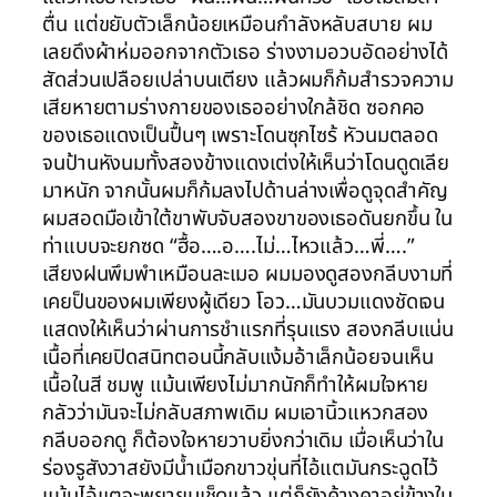
ตื่น แต่ขยับตัวเล็กน้อยเหมือนกำลังหลับสบาย ผม
เลยดึงผ้าห่มออกจากตัวเธอ ร่างงามอวบอัดอย่างได้
สัดส่วนเปลือยเปล่าบนเตียง แล้วผมก็ก้มสำรวจความ
เสียหายตามร่างกายของเธออย่างใกล้ชิด ซอกคอ
ของเธอแดงเป็นปื้นๆ เพราะโดนซุกไซร้ หัวนมตลอด
จนป้านหังนมทั้งสองข้างแดงเต่งให้เห็นว่าโดนดูดเลีย
มาหนัก จากนั้นผมก็ก้มลงไปด้านล่างเพื่อดูจุดสำคัญ
ผมสอดมือเข้าใต้ขาพับจับสองขาของเธอดันยกขึ้น ใน
ท่าแบบจะยกซด “ฮื้อ….อ….ไม่…ไหวแล้ว…พี่….”
เสียงฝนพึมพำเหมือนละเมอ ผมมองดูสองกลีบงามที่
เคยป็นของผมเพียงผู้เดียว โอว…มันบวมแดงชัดเจน
แสดงให้เห็นว่าผ่านการชำแรกที่รุนแรง สองกลีบแน่น
เนื้อที่เคยปิดสนิทตอนนี้กลับแง้มอ้าเล็กน้อยจนเห็น
เนื้อในสี ชมพู แม้นเพียงไม่มากนักก็ทำให้ผมใจหาย
กลัวว่ามันจะไม่กลับสภาพเดิม ผมเอานิ้วแหวกสอง
กลีบออกดู ก็ต้องใจหายวาบยิ่งกว่าเดิม เมื่อเห็นว่าใน
ร่องรูสังวาสยังมีน้ำเมือกขาวขุ่นที่ไอ้แตมันกระฉูดไว้
แม้นไอ้แตจะพยายมเช็ดแล้ว แต่ก็ยังค้างคาอยู่ข้างใน