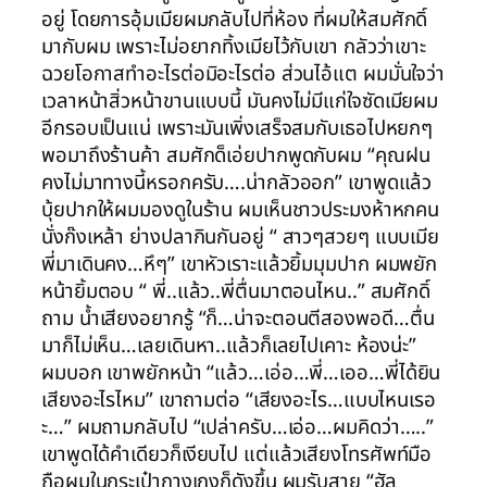
อยู่ โดยการอุ้มเมียผมกลับไปที่ห้อง ที่ผมให้สมศักดิ์
มากับผม เพราะไม่อยากทิ้งเมียไว้กับเขา กลัวว่าเขาะ
ฉวยโอกาสทำอะไรต่อมิอะไรต่อ ส่วนไอ้แต ผมมั่นใจว่า
เวลาหน้าสิ่วหน้าขานแบบนี้ มันคงไม่มีแก่ใจซัดเมียผม
อีกรอบเป็นแน่ เพราะมันเพิ่งเสร็จสมกับเธอไปหยกๆ
พอมาถึงร้านค้า สมศักด็เอ่ยปากพูดกับผม “คุณฝน
คงไม่มาทางนี้หรอกครับ….น่ากลัวออก” เขาพูดแล้ว
บุ้ยปากให้ผมมองดูในร้าน ผมเห็นชาวประมงห้าหกคน
นั่งก๊งเหล้า ย่างปลากินกันอยู่ “ สาวๆสวยๆ แบบเมีย
พี่มาเดินคง…หึๆ” เขาหัวเราะแล้วยิ้มมุมปาก ผมพยัก
หน้ายิ้มตอบ “ พี่..แล้ว..พี่ตื่นมาตอนไหน..” สมศักดิ์
ถาม น้ำเสียงอยากรู้ “ก็…น่าจะตอนตีสองพอดี…ตื่น
มาก็ไม่เห็น…เลยเดินหา..แล้วก็เลยไปเคาะ ห้องน่ะ”
ผมบอก เขาพยักหน้า “แล้ว…เอ่อ…พี่…เออ…พี่ได้ยิน
เสียงอะไรไหม” เขาถามต่อ “เสียงอะไร…แบบไหนเรอ
ะ…” ผมถามกลับไป “เปล่าครับ…เอ่อ…ผมคิดว่า…..”
เขาพูดได้คำเดียวก็เงียบไป แต่แล้วเสียงโทรศัพท์มือ
ถือผมในกระเป๋ากางเกงก็ดังขึ้น ผมรับสาย “ฮัล