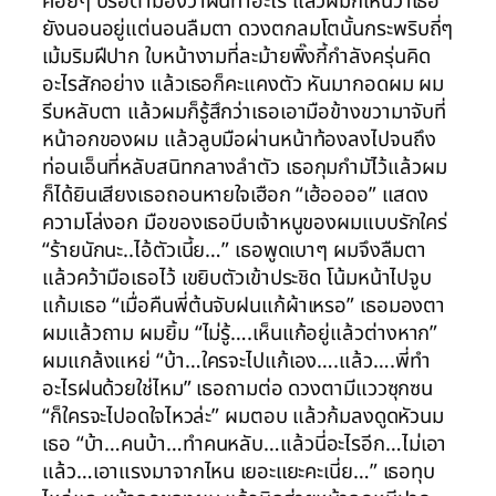
ค่อยๆ ปรือตามองว่าฝนทำอะไร แล้วผมก็เห็นว่าเธอ
ยังนอนอยู่แต่นอนลืมตา ดวงตกลมโตนั้นกระพริบถี่ๆ
เม้มริมฝีปาก ใบหน้างามที่ละม้ายพิ๊งกี้กำลังครุ่นคิด
อะไรสักอย่าง แล้วเธอก็คะแคงตัว หันมากอดผม ผม
รีบหลับตา แล้วผมก็รู้สึกว่าเธอเอามือข้างขวามาจับที่
หน้าอกของผม แล้วลูบมือผ่านหน้าท้องลงไปจนถึง
ท่อนเอ็นที่หลับสนิทกลางลำตัว เธอกุมกำมัไว้แล้วผม
ก็ได้ยินเสียงเธอถอนหายใจเฮือก “เฮ้ออออ” แสดง
ความโล่งอก มือของเธอบีบเจ้าหนูของผมแบบรักใคร่
“ร้ายนักนะ..ไอ้ตัวเนี้ย…” เธอพูดเบาๆ ผมจึงลืมตา
แล้วคว้ามือเธอไว้ เขยิบตัวเข้าประชิด โน้มหน้าไปจูบ
แก้มเธอ “เมื่อคืนพี่ต้นจับฝนแก้ผ้าเหรอ” เธอมองตา
ผมแล้วถาม ผมยิ้ม “ไม่รู้….เห็นแก้อยู่แล้วต่างหาก”
ผมแกล้งแหย่ “บ้า…ใครจะไปแก้เอง….แล้ว….พี่ทำ
อะไรฝนด้วยใช่ไหม” เธอถามต่อ ดวงตามีแววซุกซน
“ก็ใครจะไปอดใจไหวล่ะ” ผมตอบ แล้วก้มลงดูดหัวนม
เธอ “บ้า…คนบ้า…ทำคนหลับ…แล้วนี่อะไรอีก…ไม่เอา
แล้ว…เอาแรงมาจากไหน เยอะแยะคะเนี่ย…” เธอทุบ