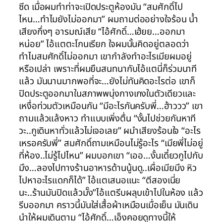
ซีด เมื่อผมทำท่าจะเปิดประตูห้องมัน “สมศักดิ์ไป
ไหน…ทำไมยังไม่ออกมา” ผมถามต่ออย่างใจร้อน น้ำ
เสียงกึ่งๆ อารมณ์เสีย “ไอ้ศักดิ์…เฮ้ยย…ออกมา
หน่อย” ไอ้แตตะโกนเรียก ใจผมนั้นคิดอยู่ตลอดว่า
ทำไมสมศักดิ์ไม่ออกมา เขากำลังทำอะไรเมียผมอยู่
หรือเปล่า เพราะที่ผมยืนสนทนากับไอ้แตนี่ก็ร่วมนาที
แล้ว มันนานมากพอที่จะ…ยังไม่ทันคิดอะไรต่อ เขาก็
ปิดประตูออกมาในสภาพพนุ่งกางเกงในตัวเดียวและ
เหงื่อท่วมตัวเหมือนกัน “มีอะไรกันครับพี่…ฮ้าววว” เขา
ถามแล้วแล้งหาว ทำแบบเพิ่งตื่น “งั้นไปช่วยกันหาที
วะ..กูเดินหาทั่วแล้วไม่เจอเลย” ผมำเสียงร้อนใจ “อะไร
เหรอครับพี่” สมศักดิ์ถามเหมือนไม่รู้อะไร “เมียพี่ไม่อยู่
ที่ห้อง..ไม่รู้ไปไหน” ผมบอกเขา “เออ…งั้นเดี๋ยวกูไปกับ
มึง…ลองไปทางร้านอาหารด้านนู้นดู..เผื่อเมียมึง หิว
ไปหาอะไรแดกก็ได้” ไอ้แตเสนอแนะ “ตีสองเนี่ย
นะ..ร้านมันปิดแล้วมั๊ง”ไอ้แตรีบผลุบเข้าไปในห้อง แล้ว
รีบออกมา คราวนี้มันใส่เสื้อผ้าเหมือนเมื่อเย็น มันเดิน
นำให้ผมเดินตาม “ไอ้ศักดิ์…เอ็งคอยดูทางนี้ให้