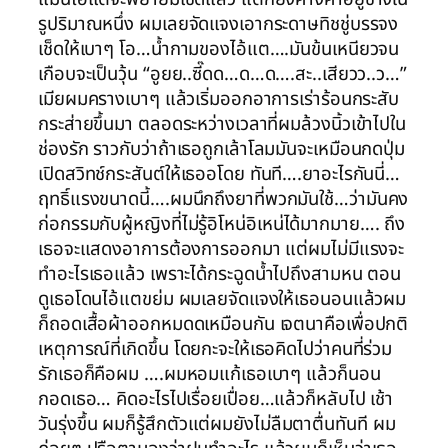
รูปริมาณหนึ่ง ผมเลยจัดแจงเอากระดาษทิชชู่บรรจง
เช็ดให้เบาๆ โอ…น้ำกามของไอ้แต….มันข้นเหนียวจน
เกือบจะเป็นวุ้น “อูยย..ซี๊ดด…ด…ด….สะ..เสียวว..ว…”
เมียผมครางเบาๆ แล้วเริ่มออกอาการเร่าร้อนกระสับ
กระส่ายขึ้นมา ตลอดระหว่างเวลาที่ผมล้วงนิ้วเข้าไปใน
ช่องรัก ราวกับว่าถ้าเธอถูกเล้าโลมมันจะเหมือนกดปุ่ม
เปิดสวิทช์กระสันต์ให้เธออโดย ทันที….ยาอะไรกันนี่…
ฤทธิ์แรงขนาดนี้….ผมนึกถึงยาที่พวกมันใช้…ว่ามันคง
ก่อกรรมกับผู้หญิงที่ไม่รู้อิโหน่อิเหน่ได้มากมาย…. ถึง
เธอจะแสดงอาการต้องการออกมา แต่ผมไม่มีแรงจะ
ทำอะไรเธอแล้ว เพราะได้กระฉูดน้ำไปถึงสามหน ตอน
ดูเธอโดนไอ้แตขย่ม ผมเลยจัดแจงให้เธอนอนแล้วผม
ก็ถอดเสื้อผ้าออกหมดดเหมือนกัน เจตนาคือเพื่อปกติ
เหตุการณ์ที่เกิดขึ้น โดยกะจะให้เธอคิดไปว่าคนที่ร่วม
รักเธอก็คือผม ….ผมหอมแก้เธอเบาๆ แล้วก็นอน
กอดเธอ… คิดอะไรไปเรื่อยเปื่อย…แล้วก็หลับไป เช้า
วันรุ่งขึ้น ผมก็รู้สึกตัวแต่ผมยังไม่ลืมตาตื่นทันที ผม