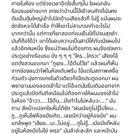
ภายในห้อง แต่ช่วงเวลาอึดใจสั้นๆนั้น ใจผมกลับ
ร้อนรนอย่างมาก เกรงว่าป่านนี้ไอ้เจ้าสมศักดิ์มันคง
ดันเอ็นดุ้นใหญ่เข้าไปมิดด้ามเสียแล้วก็ ไม่รู้ แม้นผมจะ
ขัดจังหวะได้สำเร็จ ทำให้เขาไม่สามารถทำอะไรไป
มากกว่านั้น แต่การที่เขาสอดท่อนเอ็นใส่ไปจนสุดลำ
มันก็ถือได้ว่า เขาได้มอบความเป็นสามีให้กับเมียผมไป
แล้วอีกคนหนึ่ง ซึ่งแน่ว่าผมไม่ต้องการ ผมจึงเร่งเคาะ
ประตูอย่างร้อนรน ปัง ๆ ๆ ๆ “ใคร…ใครวะ” เสียงไอ้
แตดังสวนออกมา “กูเอง…ไอ้ต้นโว้ย” แล้วผมก็เห็น
จากช่องลมว่าไฟในห้องดับพรึบ ไอ้แตในสภาพเหงื่อ
ท่วมตัว นุ่งกางเกงในตัวเดียวก็เปิดประตูออกมา ผม
พยายามมองลอดเข้าไป แต่ไอ้แตมันรีบเดินออกจาก
ประตูแล้วปิดทันทีเหมือนไม่ต้องการให้ผมมองเข้าไป
ในห้อง “อ้าวว…..ไอ้ต้น…มึงทำไมไม่หลับวะ….” มัน
ถาม สีหน้าแปลกใจเห็นได้ชัด “ฝนเมียกูไม่รู้ไปไหน…
กู…กูเห็นไฟห้องมึงเกิด…เลยนึกว่าอยู่ห้องมึง” ผม
แกล้งพูด “เฮ้ยย…มะ..ไม่อยู่…..กูไม่รู้…เมียมึงก็หลับ
อยู่ในห้องมึงไม่ใช่ เหรอ” มันลำล่ะละลัก และหน้ามัน