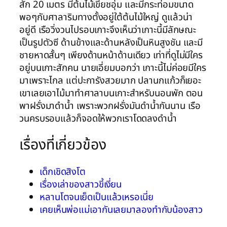
สัก 20 เมตร มีต้นไม้เขียชอุ่ม และมีกระท่อมขนาด
พอๆกับศาลาริมทางตั้งอยู่ใต้ต้นไม้ใหญ่ ดูแล้วน่า
อยู่ดี เรือวิ่งวนไปรอบเกาะจึงเห็นว่าเกาะนี้มีลักษณะ
เป็นรูปตัวซี ด้านข้างและด้านหลังเป็นหินสูงชัน และมี
ชายหาดสั้นๆ เพียงด้านหน้าด้านเดียว เท่าที่ดูไม่มีใคร
อยู่บนเกาะสักคน นายเอี่ยมบอกว่า เกาะนี้ไม่ค่อยมีใคร
มาเพราะไกล แต่ปะการังสวยมาก ปลานกแก้วก็เยอะ
เขาเลยเอาไม้มาทำศาลาบนเกาะสำหรับนอนพัก ตอน
พาฝรั่งมาดำน้ำ เพราะพวกฝรั่งมันดำน้ำกันนาน เรือ
วนครบรอบแล้วก็จอดให้พวกเราโดดลงดำน้ำ
เรื่องที่เกี่ยวข้อง
เด็กเชิดสิงโต
เรื่องเล่าของสาวขี้เงี่ยน
หลานโตจนเย็ดเป็นแล้วเหรอเนี่ย
เคยเห็นพ่อแม่เอากันเลยมาลองทำกับน้องสาว