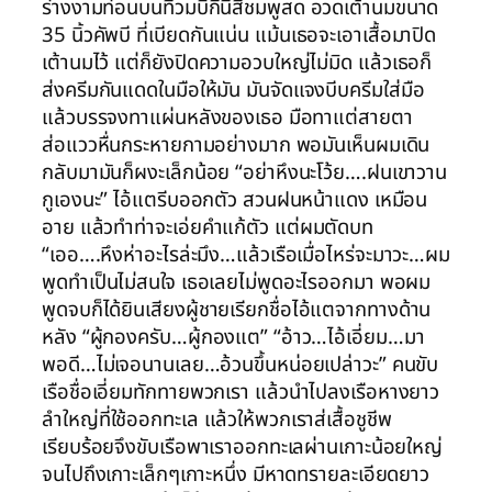
ร่างงามท่อนบนที่วมบิกี่นี่สีชมพูสด อวดเต้านมขนาด
35 นิ้วคัพบี ที่เบียดกันแน่น แม้นเธอจะเอาเสื้อมาปิด
เต้านมไว้ แต่ก็ยังปิดความอวบใหญ่ไม่มิด แล้วเธอก็
ส่งครีมกันแดดในมือให้มัน มันจัดแจงบีบครีมใส่มือ
แล้วบรรจงทาแผ่นหลังของเธอ มือทาแต่สายตา
ส่อแววหื่นกระหายกามอย่างมาก พอมันเห็นผมเดิน
กลับมามันก็ผงะเล็กน้อย “อย่าหึงนะโว้ย….ฝนเขาวาน
กูเองนะ” ไอ้แตรีบออกตัว สวนฝนหน้าแดง เหมือน
อาย แล้วทำท่าจะเอ่ยคำแก้ตัว แต่ผมตัดบท
“เออ….หึงห่าอะไรล่ะมึง…แล้วเรือเมื่อไหร่จะมาวะ…ผม
พูดทำเป็นไม่สนใจ เธอเลยไม่พูดอะไรออกมา พอผม
พูดจบก็ได้ยินเสียงผู้ชายเรียกชื่อไอ้แตจากทางด้าน
หลัง “ผู้กองครับ…ผู้กองแต” “อ้าว…ไอ้เอี่ยม…มา
พอดี…ไม่เจอนานเลย…อ้วนขึ้นหน่อยเปล่าวะ” คนขับ
เรือชื่อเอี่ยมทักทายพวกเรา แล้วนำไปลงเรือหางยาว
ลำใหญ่ที่ใช้ออกทะเล แล้วให้พวกเราส่เสื้อชูชีพ
เรียบร้อยจึงขับเรือพาเราออกทะเลผ่านเกาะน้อยใหญ่
จนไปถึงเกาะเล็กๆเกาะหนึ่ง มีหาดทรายละเอียดยาว