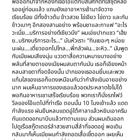
พอออกมาจากห้องก็เจอไอ้แตกับสมศักดิ์ที่ใส่ชุดหล่อ
รออยู่ก่อนแล้ว แถมยังเอาอาหารเช้ามาจัดวาง
เรียบร้อย มีทั้งข้าวต้ม ข้าวสวย ไข่เจียว ไข่ดาว และกับ
ข้าวเบาๆ อีกสองสามอย่าง พร้อมชาและกาแฟ “อะไร
วะเนี่ย…บริการอย่างดีเชียวมึง” ผมเอ่ยปากแซว “เฮ้ย
ย..บริกงบริการอะไร…” มันหัวเราะ “กินเยอะๆ หน่อย
นะฝน….เดี๋ยวออกไปไกล…พี่กลัวฝน…จะหิว..” มันพูด
กับเมียผมเสียงนุ่ม แววตาสื่อความหมายบางอย่าง
พลันที่สายตาของเมียผมสบตากับมัน เธอก็เอียงหน้า
หลบสายตาที่จดจ้องนั้น ปากของเธออมยิ้มและพวง
แก้มใสของเธอก็แดงเหมือนกับว่ากำลังเขินอายอย่าง
มาก ผมเห็นอาการของเธอแล้วอดประหลาดใจไม่ได้
พอกินอาหารเชาเสร็จเรียบร้อย พวกเราก็นั่งรถโฟว์
วีลของไอ้แตไปที่ท่าเรือ ตอนนั้น 10 โมงเช้าแล้ว แดด
กำลังแรง ฝนยืนหลบแดดอู่ใต้ศาลาแล้วหยิบเอาครีม
กันแดดออกมาบีบแล้วทาตามแขน ส่วนผมเดินออก
ไปดูเรือสกู๊ตเตอร์ลำสวยสามสี่ลำที่จอดอยู่ พอเดิน
กลับมาก็เห็นเมียผมกำลังถอดเสื้อเชิ๊ตออก เผยเห็น