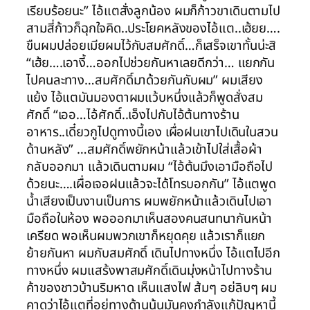
เรียบร้อยนะ” ไอ้แตสั่งลูกน้อง ผมก็ก้าวขาเดินตามไป
สามสี่ก้าวก็ฉุกใจคิด..ประโยคหลังของไอ้แต..เฮ้ยย….
ขืนผมปล่อยเมียผมไว้กับสมศักดิ์…ก็เสร็จเขาทั้นน่ะสิ
“เฮ้ย….เอางี้…ออกไปช่วยกันหาเลยดีกว่า… แยกกัน
ไปคนละทาง…สมศักดิ์มาด้วยกันกับผม” ผมเสียง
แย้ง ไอ้แตมันมองตาผมแว้บหนึ่งแล้วก็พูดสั่งสม
ศักดิ์ “เออ…ไอ้ศักดิ์..เอ็งไปกับไอ้ต้นทางร้าน
อาหาร..เดี๋ยวกูไปดูทางนี้เอง เผื่อฝนเขาไปเดินในสวน
ด้านหลัง” …สมศักดิ์พยักหน้าแล้วเข้าไปใส่เสื้อผ้า
กลับออกมา แล้วเดินตามผม “ไอ้ต้นมึงเอามือถือไป
ด้วยนะ….เผื่อเจอฝนแล้วจะได้โทรบอกกัน” ไอ้แตพูด
น้ำเสียงเป็นงานเป็นการ ผมพยักหน้าแล้วเดินไปเอา
มือถือในห้อง พอออกมาเห็นสองคนสนทนากันหน้า
เครียด พอเห็นผมพวกเขาก็หยุดคุย แล้วเราก็แยก
ย้ายกันหา ผมกับสมศักดิ์ เดินไปทางหนึ่ง ไอ้แตไปอีก
ทางหนึ่ง ผมแสร้งพาสมศักดิ์เดินมุ่งหน้าไปทางร้าน
ค้าของชาวบ้านริมหาด เห็นแสงไฟ ส้มๆ อย่ลิบๆ ผม
คาดว่าไอ้แตที่อยู่ทางด้านนู้นมันคงกำลังแก้ปัญหานี้