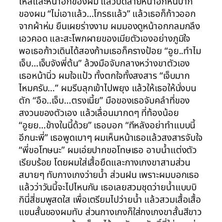
ไหล่และหน้าอกของผม แล้วบิดส่ายหน้าอกหนีปาก
ของผม “ไม่เอาแล้ว…โกรธแล้ว” แล้วเธอก็ก้าวออก
จากผ้าห่ม ยืนเผยร่างงาม ผมมองดูหน้าอกกลมกลึง
เอวคอด และสะโพกผายของเมียตัวเองอย่างภูมิใจ
พอเธอก้าวเดินได้สองก้ามเธอก็ครางป้อย “อูย..ทำไม
เจ็บ…เจ็บจังพี่ต้น” ล้วงมือจับกลางหว่างขาตัวเอง
เธอหน้านิ่ว ผมใจแป้ว ทั้งตกใจทั้งสงสาร “เจ็บมาก
ไหมครับ…” ผมรีบลุกเข้าไปพยุง แล้วให้เธอให้นั่งบน
ตัก “อือ..เจ็บ…ตรงเนี้ย” มือของเธอจับคลำที่ของ
สงวนของตัวเอง แล้วเลื่อนมากดๆ ที่ท้องน้อย
“อูยย…ข้างในนี้ด้วย” เธอบอก “ทีหลังอย่าทำแบบนี้
อีกนะพี่” เธอพูดเบาๆ ผมเห็นหน้าเธอแล้วสงสารจับใจ
“พี่ขอโทษนะ” ผมเอ่ยปากขอโทษเธอ อาบน้ำแต่งตัว
เรียบร้อย โดยผมใส่เสื้อยืดและกางเกงขาสามส่วน
สบายๆ ทับกางเกงว่ายน้ำ ส่วนฝน เพราะผมบอกเธอ
แล้วว่าวันนี้จะไปไหนกัน เธอเลยสวมชุดว่ายน้ำแบบบิ
กินี่สี่ชมพูสดใส เพื่อเตรียมไปว่ายน้ำ แล้วสวมเสื้อเสื้อ
แขนสั้นของผมทับ ส่วนกางเกงก็ใส่กงเกงขาสั้นสีขาว