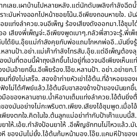
กเลย.เผาบ้านไปหลายหลัง.แต่นักดับเพลิงกำลังฉีดน้ำส
ะมันห่างออกไปหน้าซอยโน้น.อีเพียงถอนหายใจ. มันลืมน
อยแท่งลำควย.จนอีเพ็ญ ร้องเสียงดังออกมา.ไอ้ชุมได้
ออ เสียงพี่เพ็ญจ่ะ.อีเพียงพูดเบาๆ.กลัวพี่สาวจะรู้.พี่
นกับได้ยิน.อุ๊ยแม่กำลังคุยกับพ่อแถมโกหกพ่ออี..มันยิ่งรู
ย.หลานป้า.อย่า.แม่เค๊ากำลังโทรสับ.อุ๊ย.แต่อีเพ็ญต
องมันที่ตอนนี้ผ้าถุงเลิกขึ้นไปอยู่ที่เอวจนอีเพียงเ
ของมันอ้ายกขึ้น.อีเพ็ยร้อง.โอ๊ย.หลานป้า. อย่า.อย่าย
่ยังไม่เสร็จ. สองข้าก่ายหัวเข่าไอ้ต้น.ที่อ้าหอยของ
ิ่มฟังไม่ได้ศัพย์แล้ว.ไอ้ต้นจับขาสองข้างป้าของมันยกขึ
งมือของหลานชาย.น้ำหีอาบเต็มแท่งลำควย.ไอ้ต้นยิ่งตื
องมันอย่างไม่กะพริบตา.เพียง.เสียงไอ้ชุมพูด.เมื่อไ
.อีเพียงตกใจ.คิดในใจ.ต้นลูกแม่อย่าทำกับป้าเค๊าแบบนี้สิ
ยาให้.เอ้ย.กำลังป้อนยาให้ .อีเพ็ญชักทนไม่ไหวแล้ว.มันเ
หี ของมันไม่ยั้ง.ไอ้ต้นก้มหน้ามอง.โอ๊ย.แคมหีป้า