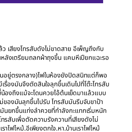
้ว เสียงโทรสับดังไม่ขาดสาย อีเพ็ญถึงกับ
นหลังเตรียมถลกผ้าถุงขึ้น แคมหีเปียกแฉะรอ
อนอยู่ตรงกลาง)ไฟในห้องยังปิดสนิทแต่ก็พอ
่องมันจึงตัดสินใจลุกขึ้นเดินไปที่โต๊ะโทรสับ
องพี่น้องถึงแม้จะโดนควยไอ้ต้นเย็ดมาแล้วแบบ
่แม่ของมันลุกขึ้นไปรับ โทรสับมันรีบจับขาป้า
งมันยกขึ้นแท่งลำควยที่กำลังกะแทกเริ่มหนัก
บโทรสับเพื่อตัดความรังควานที่เสียงดังไม่
งเราไฟไหม้.อีเพียงตกใจ.หา.บ้านเราไฟไหม้