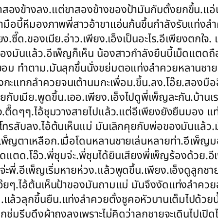
ขาสองข้างลง.แต่ขาสองข้างของป้ามันกับตั้งยกขึ้น.แ
เอามือบี้หีมองภาพพี่สาวอ้าขาแอ่นก้นขึ้นกำลังรับแท่ง
ยง.ซี๊ด.ของเมีย.อ่าว.เพียง.เอ็งเป็นอะไร.อีเพียงตกใจ. 
าของมันแล้ว.อีเพ็ญก็เห็น น้องสาวกำลังยืนบี้เม็ดแตดถื
ญก็ยอม ทำตาม.มันลุกขึ้นนั่งขย่มตอแท่งลำควยหลานชาย
แทกลำควยจนเต้านมกะเพื่อม.ขึ้น.ลง.โอ๊ย.สองมืออีเ
คุยกับเมีย.พูดขึ้น.เออ.เพียง.เอ็งไปดูพี่เพ็ญละกัน.บ้
บดัง.ตื๊ดๆๆ.ไอ้ชุมวางสายไปแล้ว.แต่อีเพียงยังยืนมอง แ
ูโทรสับลง.ไอ้ต้นเห็นแม่ มันเลิกคุยกับพ่อของมันแล้ว
ีเพ็ญตาเหลือก.เมื่อโดนหลานชายเล่นหลายท่า.อีเพ็ญมอง
็ดแตด.โอ๊ว.พี่ชุมจ่ะ.พี่ชุมได้ยินเสียงพี่เพ็ญร้องด้วย.อี
ะพี่.อีเพ็ญเริ่มหายห่วง.แล้วพูดขึ้น.เพียง.เอ็งดูลูกชา
้.โอ๊ยๆ.ไอ้ต้นเห็นป้าของมันถามแม่ มันจึงงัดแท่งลำควยอ
ล้วลุกขึ้นยืน.แท่งลำควยตั้งชูคอหัวบานเต็มไปด้วยน้ำเ
ปียกชุ่มรีบดึงผ้าถุงลงเพราะไม่คิดว่าลูกชายจะเดินไปเปิ