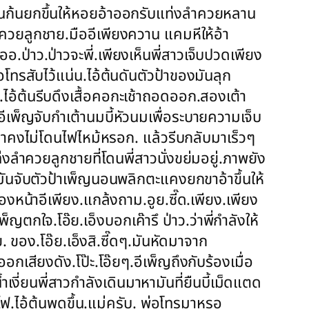
อ่นก้นยกขึ้นให้หอยอ้าออกรับแท่งลำควยหลาน
ลำควยลูกชาย.มืออีเพียงควาน แคมหีให้อ้า
เออ.ป่าว.ป่าวจะพี่.เพียงเห็นพี่สาวเจ็บปวดเพียง
อโทรสับไว้แน่น.ไอ้ต้นดันตัวป้าของมันลุก
.ไอ้ต้นรีบดึงเสื้อคอกะเช้าถอดออก.สองเต้า
พ็ญจับกำเต้านมบี้หัวนมเพื่อระบายความเจ็บ
านเราคงไม่โดนไฟไหม้หรอก. แล้วรีบกลับมาเร็วๆ
ท่งลำควยลูกชายที่โดนพี่สาวนั่งขย่มอยู่.ภาพยัง
.มันจับตัวป้าเพ็ญนอนพลิกตะแคงยกขาอ้าขึ้นให้
หน้าอีเพียง.แกล้งถาม.อูย.ซี๊ด.เพียง.เพียง
เพ็ญตกใจ.โอ๊ย.เอ็งบอกเค๊ารึ ป่าว.ว่าพี่กำลังให้
ย. ของ.โอ๊ย.เอ็งสิ.ซี๊ดๆ.มันหัดมาจาก
อกเสียงดัง.โป๊ะ.โอ๊ยๆ.อีเพ็ญถึงกับร้องเมื่อ
งี่ยนพี่สาวกำลังเดินมาหามันที่ยืนบี้เม็ดแตด
ดไฟ.ไอ้ต้นพูดขึ้น.แม่ครับ. พ่อโทรมาหรอ