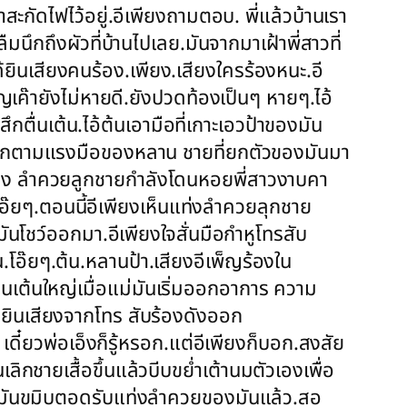
ะกัดไฟไว้อยู่.อีเพียงถามตอบ. พี่แล้วบ้านเรา
ึกถึงผัวที่บ้านไปเลย.มันจากมาเฝ้าพี่สาวที่
ยินเสียงคนร้อง.เพียง.เสียงใครร้องหนะ.อี
เพ็ญเค๊ายังไม่หายดี.ยังปวดท้องเป็นๆ หายๆ.ไอ้
้สึกตื่นเต้น.ไอ้ต้นเอามือที่เกาะเอวป้าของมัน
้องลุกตามแรงมือของหลาน ชายที่ยกตัวของมันมา
ห็นแท่ง ลำควยลูกชายกำลังโดนหอยพี่สาวงาบคา
ก.โอ๊ยๆ.ตอนนี้อีเพียงเห็นแท่งลำควยลุกชาย
มันโชว์ออกมา.อีเพียงใจสั่นมือกำหูโทรสับ
้น.โอ๊ยๆ.ต้น.หลานป้า.เสียงอีเพ็ญร้องใน
่นเต้นใหญ่เมื่อแม่มันเริ่มออกอาการ ความ
อ้ยินเสียงจากโทร สับร้องดังออก
. เดี๋ยวพ่อเอ็งก็รู้หรอก.แต่อีเพียงก็บอก.สงสัย
ลิกชายเสื้อขึ้นแล้วบีบขย่ำเต้านมตัวเองเพื่อ
ของมันขมิบตอดรับแท่งลำควยของมันแล้ว.สอ