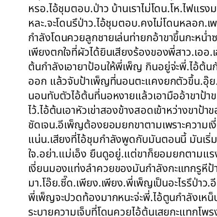
หรอ.ไอ้ชุมตอบ.ป่าว บ้านเราไม่โดน.โห.ไฟแรงมา
หละ.จะโดนรึป่าว.ไอ้ชุมตอบ.คงไม่โดนหลอก.เพรา
กำลังโดนควยลูกชายเล่นท่ายกอ้าขาขึ้นกะหน่ำซ
เพียงตกใจที่ผัวได้ยินเสียงร้องของพี่สาว.เออ.เ
ต้นกำลังเอายาป้อนให้พี่เพ็ญ กินอยู่จ่ะพี่.ไอ้ต้
ออก แล้วจับป้าเพ็ญที่นอนตะแคงยกตัวขึ้น.อุ๊
นอนทับตัวไอ้ต้นที่นอหงายแล้วเอามืออ้าขาป้าข
ไว้.ไอ้ต้นเอาหัวเข่าสองข้างสอดเข้าหว่างขาป้า
ชัดเจน.อีเพ็ญต้องยอมยกขาตามเพราะความเงี่ยนที
แน่น.เสียงที่ไอ้ชุมกำลังพูดกับมันตอนนี้ มันเร
ใจ.อย่า.แม่เอ็ง ยืนดูอยู่.แต่ขาก็ยอมยกตามแร
เงี่ยนมองแท่งลำควยของมันกำลังกะแทกรูหีป้าข
มา.โอ๊ย.ซี๊ด.เพียง.เพียง.พี่เพ็ญเป็นอะไรรึป่าว
พี่เพ็ญจะปวดท้องมากหนะจ่ะพี่.ไอ้ตูนกำลังเหน็บ
ระบายความเจ็บที่โดนควยไอ้ต้นเสยกะแทกโพรง