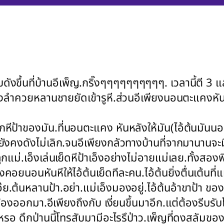
งขึ้นที่บ้านอีเพ็ญ.กริ๊งๆๆๆๆๆๆๆๆๆๆ. เวลานี้ตี 3 แล
แท่งลำควยหลานชายยัดเข้ารูหี.ส่วนอีเพียงนอนตะแคงหั
ีป้าของมัน.ที่นอนตะแคง หันหลังให้มัน(ไอ้ต้นมันน
งคงดังไม่เลิก.จนอีเพียงกลัวทางบ้านที่จากมานานจะมีเรื
นลูกแม่.เอ็งเล่นเย็ดหีป้าเอ็งอย่างไม่อายแม่เลย.ทั้งส
้องคอยนอนหันหีให้ไอ้ต้นเย็ดทีละคน.ไอ้ต้นยิ่งตื่นเต้นที
ย.ต้นหลานป้า.อย่า.แม่เอ็งมองอยู่.ไอ้ต้นอ้าขาป้า ขอ
ร้องออกมา.อีเพียงถึงกับ เงี่ยนขึ้นมาอีก.แต่ต้องรีบรั
รหรอ ดึกป่านนี้โทรสับมามีอะไรรึป่าว.เพ็ญที่ดงสลัมขอ