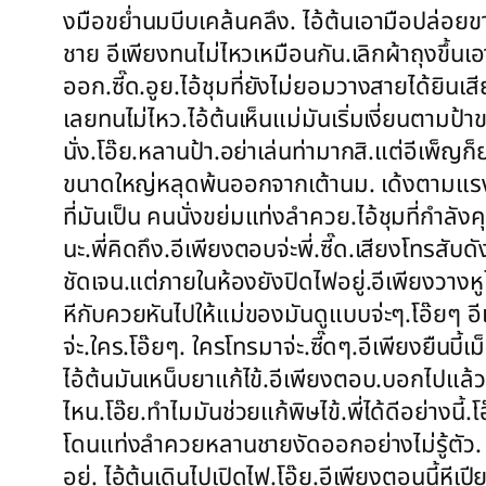
งมือขย่ำนมบีบเคล้นคลึง. ไอ้ต้นเอามือปล่อย
ชาย อีเพียงทนไม่ไหวเหมือนกัน.เลิกผ้าถุงขึ้น
ออก.ซี๊ด.อูย.ไอ้ชุมที่ยังไม่ยอมวางสายได้ยินเสี
เลยทนไม่ไหว.ไอ้ต้นเห็นแม่มันเริ่มเงี่ยนตามป้
นั่ง.โอ๊ย.หลานป้า.อย่าเล่นท่ามากสิ.แต่อีเพ็
ขนาดใหญ่หลุดพ้นออกจากเต้านม. เด้งตามแรงกะ
ที่มันเป็น คนนั่งขย่มแท่งลำควย.ไอ้ชุมที่กำลัง
นะ.พี่คิดถึง.อีเพียงตอบจ่ะพี่.ซี๊ด.เสียงโทรสั
ชัดเจน.แต่ภายในห้องยังปิดไฟอยู่.อีเพียงวางห
หีกับควยหันไปให้แม่ของมันดูแบบจ่ะๆ.โอ๊ยๆ อ
จ่ะ.ใคร.โอ๊ยๆ. ใครโทรมาจ่ะ.ซี๊ดๆ.อีเพียงยืนบี้เม
ไอ้ต้นมันเหน็บยาแก้ไข้.อีเพียงตอบ.บอกไปแล้วจ่
ไหน.โอ๊ย.ทำไมมันช่วยแก้พิษไข้.พี่ได้ดีอย่างนี
โดนแท่งลำควยหลานชายงัดออกอย่างไม่รู้ตัว. .แ
อยู่. ไอ้ต้นเดินไปเปิดไฟ.โอ๊ย.อีเพียงตอนนี้หีเ