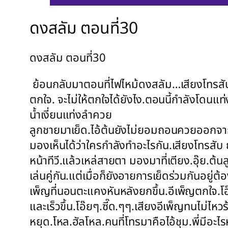
ดงสลัม ตอนที่30
ดงสลัม ตอนที่30
ย้อนกลับมาตอนที่ไฟไหม้ดงสลัม…เสียงโทรสับดั
ตกใจ. จะไม่ให้ตกใจได้ยังไง.ตอนนี้กำลังโดน
น้ำเงี่ยนแท่งลำควย
ลูกชายมาเย็ด.ไอ้ต้นยังไม่ยอมถอนควยออกจากห
มองเห็นได้ว่าใครกำลังทำอะไรกัน.เสียงโทรสับ ยั
หน้าทีวี.แล้วเหล่สายตา มองมาที่เตียง.อุ๊ย.ต้
เล่นคู่กัน.แต่เมื่อก็ยังอายการเย็ดร่วมกันอยู่ต
เพ็ญที่นอนตะแคงหันหลังยกขึ้น.อีเพ็ญตกใจ.โอ๊
และเร็วขึ้น.โอ๊ยๆ.ซี๊ด.ๆๆ.เสียงอีเพ็ญทนไม่ไหว
หยุด.โหล.ฮัลโหล.คนที่โทรมาคือไอ้ชุม.พี่มีอะไ