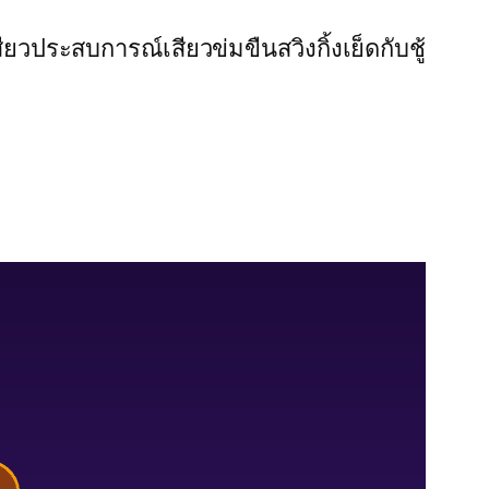
สียว
ประสบการณ์เสียว
ข่มขืน
สวิงกิ้ง
เย็ดกับชู้