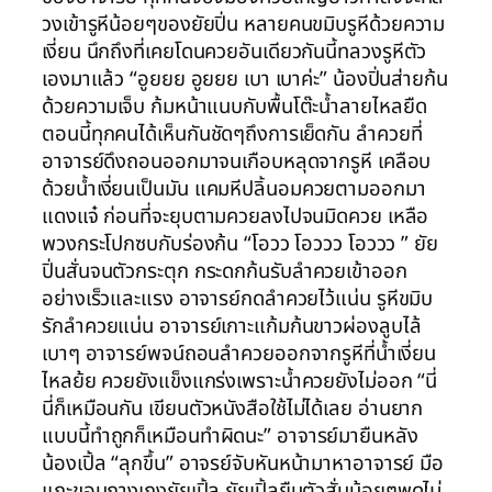
วงเข้ารูหีน้อยๆของยัยปิ่น หลายคนขมิบรูหีด้วยความ
เงี่ยน นึกถึงที่เคยโดนควยอันเดียวกันนี้ทลวงรูหีตัว
เองมาแล้ว “อูยยย อูยยย เบา เบาค่ะ” น้องปิ่นส่ายก้น
ด้วยความเจ็บ ก้มหน้าแนบกับพื้นโต๊ะน้ำลายไหลยืด
ตอนนี้ทุกคนได้เห็นกันชัดๆถึงการเย็ดกัน ลำควยที่
อาจารย์ดึงถอนออกมาจนเกือบหลุดจากรูหี เคลือบ
ด้วยน้ำเงี่ยนเป็นมัน แคมหีปลิ้นอมควยตามออกมา
แดงแจ๋ ก่อนที่จะยุบตามควยลงไปจนมิดควย เหลือ
พวงกระโปกซบกับร่องก้น “โอวว โอววว โอววว ” ยัย
ปิ่นสั่นจนตัวกระตุก กระดกก้นรับลำควยเข้าออก
อย่างเร็วและแรง อาจารย์กดลำควยไว้แน่น รูหีขมิบ
รักลำควยแน่น อาจารย์เกาะแก้มก้นขาวผ่องลูบไล้
เบาๆ อาจารย์พจน์ถอนลำควยออกจากรูหีที่น้ำเงี่ยน
ไหลย้ย ควยยังแข็งแกร่งเพราะน้ำควยยังไม่ออก “นี่
นี่ก็เหมือนกัน เขียนตัวหนังสือใช้ไม่ได้เลย อ่านยาก
แบบนี้ทำถูกก็เหมือนทำผิดนะ” อาจารย์มายืนหลัง
น้องเปิ้ล “ลุกขึ้น” อาจรย์จับหันหน้ามาหาอาจารย์ มือ
แกะขอบกางเกงยัยเปิ้ล ยัยเปิ้ลยืนตัวสั่นน้อยๆพูดไม่