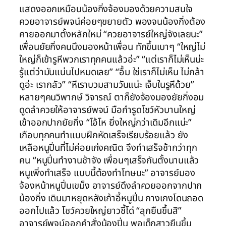
แสดงออกเหมือนน้องกิ่งจ้องมองด้วยความสนใจ
ควยอาจารย์พจน์ค่อยๆขยายตัว พองจนน้องกิ่งต้อง
คายออกมาตั้งหลักใหม่ “ควยอาจารย์ใหญ่จังเลยนะ”
เพื่อนยัยกิ่งคนนึงมองหน้าเพื่อน ทักขึ้นเบาๆ “ใหญ่ไม่
ใหญ่ก็เข้ารูหีพวกเราทุกคนแล้วอ่ะ” “แต่เราก็ไม่เห็นน่ะ
รู้แต่ว่ามันแน่นไปหมดเลย” “อื้ม ใช่เราก็ไม่เห็น ไม่กล้า
ดูอ่ะ เรากลัว” “หีเราบวมสามวันแน่ะ เจ็บในรูหีด้วย”
หลายๆคนวิพากษ์ วิจารณ์ ตาก็ยังจ้องมองยัยกิ่งอม
ดูดลำควยให้อาจารย์พจน์ มือกำรูดโชว์หัวบานใหญ่
เข้าออกปากยัยกิ่ง “โอ้โห ยิ่งใหญ่กว่าเดิมอีกแน่ะ”
เกือบทุกคนทำแบบฝึกหัดเสร็จเรียบร้อยแล้ว ยัง
เหลือหนูปิ่นที่ไม่ค่อยเก่งคณิต จึงทำเสร็จช้ากว่าทุก
คน “หนูปิ่นทำงานช้าจัง เพื่อนๆเสร็จกันตั้งนานแล้ว
หนูเพิ่งทำเสร็จ แบบนี้ต้องทำโทษนะ” อาจารย์มอง
จ้องหน้าหนูปิ่นเขม็ง อาจารย์ดึงลำควยออกจากปาก
น้องกิ่ง เดินมาหยุดหลังเก้าอี้หนูปิ่น กางเกงโดนถอด
ออกไปแล้ว โชว์ควยใหญ่ยาวชี้โด่ “ลุกยืนขึ้นสิ”
อาจารย์พจน์ออกคำสั่งน้องปิ่น พอเด็กสาวยืนขึ้น