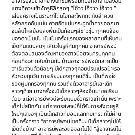
อาจารย์จับขาอีกข้างยกขึ้นพร้อมกับอีกข้าง เป็ลิงอุม
แตงที่ควยเข้างัดรูหีลึกสุดๆ “โอ๊วว โอ๊ววว โอ๊ววว ”
เสียงครางเป็นระยะที่โดนโยกสะโพกกดกับลำควย
หลังกอดกันแน่น ควยอัดแน่นกระฉูดน้ำควยออกมา
จนล้นไหลย้อยลงพื้นเป็นก้อนๆสีขาวขุ่น ทุกคนจ้อง
มองตาเป็นมัน มันเป็นครั้งแรกของหลายคนที่เห็นคน
เย็ดกันแบบสดๆ เสียวในรูหีกันทุกคน อาจารย์พจน์
ต้องตอบสนองตัณหาของสาวน้อยจนครบทุกคน
ก่อนที่จะลากลับบ้านกัน บ้านอาจารย์พจน์กลายเป็น
ฮาเร็มส่วนตัวน้อยๆ มีเด็กสาวๆคอยปรนเปรอปำเรอ
หัวควยทุกวัน การเรียนของทุกคนดีขึ้น เป็นที่พอใจ
ของผู้ปกครองทุกคน รวมถึงตัวอาจารย์และเด็ก
สาวๆด้วย บางครั้งจะมีเด็กสาวๆห้องอื่นมาขอเรียน
ด้วย แต่อาจารย์พจน์จะรับแบบชั่วคราวเท่านั้น เพราะ
เด็กไม่สนิทกัน แต่อาจารย์พจน์ก็ได้รับการสังเวยรูหี
ใหม่ๆเสมอๆ เป็นเด็กสาวที่ยอมแลกกับเกรดที่ไม่ผ่าน
เป็นครั้งคราว “อาจารย์พจน์โชคดีนะ มีเด็กสาวๆไปให้
เย็ดถึงบ้าน” อาจารย์พละอดอิจฉาไม่ได้ “สู้อาจารย์ไม่