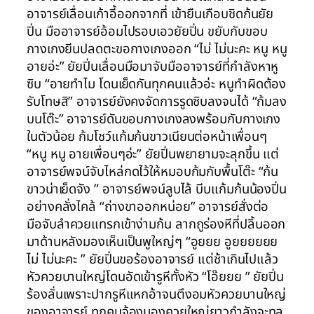
อาจารย์เลื่อนเก้าอี้ออกจากที่ เข้ายืนเกือบชิดก้นยัย
ปิ่น มืออาจารย์อ้อมไปรอบเอวยัยปิ่น ขยับกับขอบ
กางเกงยีนปลดตะขอกางเกงออก “ไม่ ไม่นะคะ หนู หนู
อายอ่ะ” ยัยปิ่นเลื่อนมือมาจับมืออาจารย์ที่กำลังหาหู
ซิบ “อายทำไม โดนเย็ดกันทุกคนแล้วอ่ะ หนูทำผิดต้อง
รับโทษสิ” อาจารย์ยังคงจัดการรูดซิบลงจนได้ “ก้มลง
บนโต๊ะ” อาจารย์ดันขอบกางเกงลงพร้อมกับกางเกง
ในตัวน้อย ก้มโชว์แก้มก้นขาวเนียนต่อหน้าเพื่อนๆ
“หนู หนู อายเพื่อนๆอ่ะ” ยัยปิ่นพยายามจะลุกขึ้น แต่
อาจารย์พจน์จับไหล่กดไว้ให้หมอบก้มกับพื้นโต๊ะ “ก้น
ขาวน่าเย็ดจัง ” อาจารย์พจน์ลูบไล้ บีบแก้มก้นน้องปิ่น
อย่างคลั่งไคล้ “ถ่างขาออกหน่อย” อาจารย์สั่งต่อ
มือจับลำควยแทรกเข้าง่ามก้น ลากถูร่องหีที่ปลิ้นออก
มาด้านหลังมองเห็นเป็นพูใหญ่ๆ “อูยยย อูยยยยยย
ไม่ ไม่นะคะ ” ยัยปิ่นขอร้องอาจารย์ แต่ช้าเกินไปแล้ว
หัวควยบานใหญ่โดนอัดเข้ารูหีทั้งหัว “โอ๊ยยย ” ยัยปิ่น
ร้องลั่นเพราะปากรูหีแหกอ้าจนตึงอมหัวควยบานใหญ่
ของอาจารย์ ทุกคนจ้องมองควยใหญ่ยาวกำลังจะทล