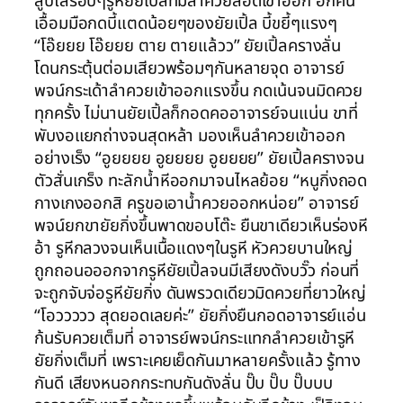
ลูบไล้รอบๆรูหียัยเปิ้ลที่มีลำควยสอดเข้าออก อีกคน
เอื้อมมือกดบี้แตดน้อยๆของยัยเปิ้ล บี้ขยี้ๆแรงๆ
“โอ๊ยยย โอ๊ยยย ตาย ตายแล้วว” ยัยเปิ้ลครางลั่น
โดนกระตุ้นต่อมเสียวพร้อมๆกันหลายจุด อาจารย์
พจน์กระเด้าลำควยเข้าออกแรงขึ้น กดเน้นจนมิดควย
ทุกครั้ง ไม่นานยัยเปิ้ลก็กอดคออาจารย์จนแน่น ขาที่
พับงอแยกถ่างจนสุดหล้า มองเห็นลำควยเข้าออก
อย่างเร็ง “อูยยยย อูยยยย อูยยยย” ยัยเปิ้ลครางจน
ตัวสั่นเกร็ง ทะลักน้ำหีออกมาจนไหลย้อย “หนูกิ่งถอด
กางเกงออกสิ ครูขอเอาน้ำควยออกหน่อย” อาจารย์
พจน์ยกขายัยกิ่งขึ้นพาดขอบโต๊ะ ยืนขาเดียวเห็นร่องหี
อ้า รูหีกลวงจนเห็นเนื้อแดงๆในรูหี หัวควยบานใหญ่
ถูกถอนอออกจากรูหียัยเปิ้ลจนมีเสียงดังบวั๊ว ก่อนที่
จะถูกจับจ่อรูหียัยกิ่ง ดันพรวดเดียวมิดควยที่ยาวใหญ่
“โอววววว สุดยอดเลยค่ะ” ยัยกิ่งยืนกอดอาจารย์แอ่น
ก้นรับควยเต็มที่ อาจารย์พจน์กระแทกลำควยเข้ารูหี
ยัยกิ่งเต็มที่ เพราะเคยเย็ดกันมาหลายครั้งแล้ว รู้ทาง
กันดี เสียงหนอกกระทบกันดังลั่น ปั๊บ ปั๊บ ปั๊บบบ