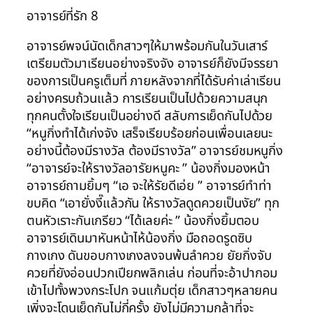
อาจารย์ที่รัก 8
อาจารย์พจน์นัดเด็กสาวๆให้มาพร้อมกันในวันเสาร์
เตรียมตัวมาเรียนอย่างจริงจัง อาจารย์ก็ยังมีจรรยา
ของการเป็นครูเต็มที่ ภายหลังจากที่ได้รับค่าเล่าเรียน
อย่างครบถ้วนแล้ว การเรียนเป็นไปด้วยความสนุก
ทุกคนตั้งใจเรียนเป็นอย่างดี สลับการเย็ดกันไปด้วย
“หนูกิ่งทำได้เก่งจัง เสร็จเรียบร้อยก่อนเพื่อนเลยนะ
อย่างนี้ต้องมีรางวัล ต้องมีรางวัล” อาจารย์ชมหนูกิ่ง
“อาจารย์จะให้รางวัลอารัยหนูคะ ” น้องกิ่งมองหน้า
อาจารย์ถามยิ้มๆ “เอ จะให้รัยดีเอ่ย ” อาจารย์ทำท่า
ขบคิด “เอายั่งงี๊แล้วกัน ให้รางวัลดูดควยเป็นงัย” ทุก
ตนหัวเราะกันเกรียว “ได้เลยค่ะ ” น้องกิ่งยิ้มตอบ
อาจารย์เดินมาหันหน้าไห้น้องกิ่ง มือถอดรูดซิบ
กางเกง ดันขอบกางเกงลงจนพ้นลำควย ยัยกิ่งจับ
ควยที่ยังอ่อนปวกเปียกพลิกเล่น ก่อนที่จะอ้าปากอม
เข้าไปทั้งพวงกระโปก จนแก้มตุ่ย เด็กสาวๆหลายคน
เพิ่งจะโดนเย็ดกันไม่กี่ครั้ง ยังไม่มีความกล้าที่จะ