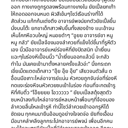
ออก กางเกงถูกรูดลงพร้อมกางเกงใน ยัยเปิ้ลยกเท้า
ให้ถอดออกจนหมด ผิวสีเข้มๆโชว์เรือนร่างที่ได้
สัดส่วน แก้ทก้นเต่งตึง อาจารย์พจน์ยกตัวยัยเปิ้ลขึ้น
นั่งบนโต๊ะ ยกขาเด็กสาวพับขึ้นทั้งสองข้าง แบะอ้าจน
เห็นโคกหีอวบใหญ่ หมอยดำๆ “อูยย อาจารย์ขา หนู
หนู กลัว” ยัยเปิ้ลจ้องมองลำควยที่แข็งโด่ชี้มาที่รูหีตัว
เอง นิ้วมืออาจารย์แหย่ร่องหีที่ยังปิดสนิท น้ำเงี่ยน
แฉะๆในร่องหีเปื้อนนิ้ว “น้ำเงี่ยนออกแล้วนี่ จะกลัว
ทำไม มันเคยเข้ามาตั้งหลายครั้งแล้วอ่ะ” นิ้งกระดก
เขี่ยเม็ดแตดเด็กสาว “อุ๊ย อุ๊ย อุ๊ย” เสียวจนตัวสั่น ด
อื้อมมือเกาะไหล่อาจารย์แน่น หัวควยถูกจับจ่อที่ร่องหี
กดแงะร่องหีจนหัวควยซบเข้าในร่อง ก่อนที่จะกดเข้ารู
หีที่คับติ้ว “โอ๊ยยยย โอววววว ” ยัยบเปิ้ลสดุ้งสุดตัว
ซบหน้าลงกับไหล่อาจารย์หลบหน้าเพื่อนๆที่จ้องมอง
ลำควยลื่นไหลเข้ารูหี ท่านี้โชว์ลำควยเข้าออกรูหีได้
ชัดเจน ทุกคนมายืนอ้อมดูอย่างใจจดจ่อ ยัยกิ่งเอื้อม
มือมาคลำคลึงลูกกระโปกอาจารย์พจน์ เพื่อนอีกคน