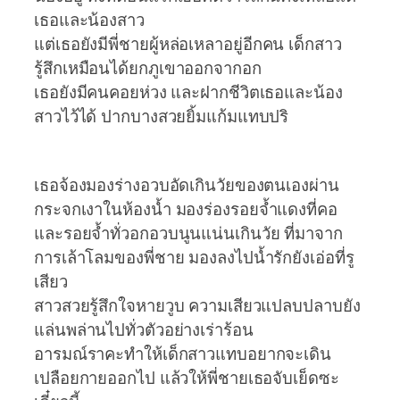
เธอและน้องสาว
แต่เธอยังมีพี่ชายผู้หล่อเหลาอยู่อีกคน เด็กสาว
รู้สึกเหมือนได้ยกภูเขาออกจากอก
เธอยังมีคนคอยห่วง และฝากชีวิตเธอและน้อง
สาวไว้ได้ ปากบางสวยยิ้มแก้มแทบปริ
เธอจ้องมองร่างอวบอัดเกินวัยของตนเองผ่าน
กระจกเงาในห้องน้ำ มองร่องรอยจ้ำแดงที่คอ
และรอยจ้ำทั่วอกอวบนูนแน่นเกินวัย ที่มาจาก
การเล้าโลมของพี่ชาย มองลงไปน้ำรักยังเอ่อที่รู
เสียว
สาวสวยรู้สึกใจหายวูบ ความเสียวแปลบปลาบยัง
แล่นพล่านไปทั่วตัวอย่างเร่าร้อน
อารมณ์ราคะทำให้เด็กสาวแทบอยากจะเดิน
เปลือยกายออกไป แล้วให้พี่ชายเธอจับเย็ดซะ