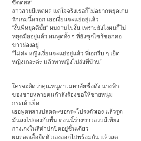
ซี้ดดสส”
สาวสวยมีเหตผล แต่ใจจริงเธอก็ไม่อยากหยุดเกม
รักเกมนี้หรอก เธอเงี่ยนจะแย่อยู่แล้ว
“งั้นพี่หยุดดีมั้ย” ผมถามไปงั้น เพราะยังไงผมก็ไม่
หยุดมืออยู่แล้ว ผมพูดทั้ง ๆ ที่ยังซุกไซร้ซอกคอ
ขาวผ่องอยู่
“ไม่ค่ะ หญิงเงี่ยนจะแย่อยู่แล้ว พี่เอกรีบ ๆ เย็ด
หญิงเถอะค่ะ แล้วพาหญิงไปส่งที่บ้าน”
ใครจะคิดว่าคุณหนูดาวมหาลัยชื่อดัง นางฟ้า
ของชายหลายคนกำลังร้องขอให้ชายหนุ่ม
กระเด้าเย็ด
เธอพูดพลางปลดตะขอกระโปรงตัวเอง แล้วรูด
มันลงไปกองกับพื้น ตอนนี้ร่างขาวอวบมีเพียง
กางเกงในสีดำปกปิดอยู่ชิ้นเดียว
ผมถอดเสื้อยืดตัวเองออกไปพร้อมกัน แล้วลด