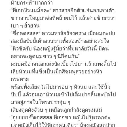
ฝ่ายกระทำมากกว่า
“พี่เอกหิวนมมั้ยคะ” สาวสวยยืดตัวแอ่นอกเอาเต้า
ขาวอวบใหญ่มาจ่อที่หน้าผมไว้ แล้วส่ายซ้ายขวา
เบา ๆ ยั่วยวน
“ซี้ดดดสสสส” ดาวมหาลัยร้องคราง เมื่อผมตะปบ
สองมือบีบบี้เต้าอวบขาวทั้งสองข้างอย่างสะใจ
“หิวซิครับ น้องหญิงรู้มั้ยว่าที่มหาลัยวันนี้ มีคน
อยากจะดูดนมขาว ๆ นี่กี่คนกัน”
ผมบดมือาจนอกเต่งบิดเบี้ยวไปมา แล้วแทงลิ้นไป
เลียหัวนมที่แข็งเป็นเม็ดสีชมพูสวยอย่างหิว
กระหาย
พร้อมทั้งเลียตวัดไปมารอบ ๆ หัวนม และใช้นิ้ว
บีบบี้ แล้วอมเอาหัวนมเข้าไปเต็มปากลิ้นสะบัดไป
มาอยู่ภายในโพรงปากอุ่น ๆ
เสียงดูดดังจ๊วบ ๆ เหมือนลูกกำลังดูดนมแม่
“อูยยยย ซี้ดดสสสส พี่เอกขา หญิงไม่รู้หรอกค่ะ
แต่หญิงเก็บไว้ให้พี่เอกคนเดียว” น้องหญิงสูดปาก