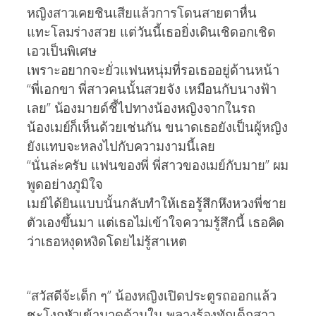
หญิงสาวเคยชินเสียแล้วการโดนสายตาหื่น
แทะโลมร่างสวย แต่วันนี้เธอยิ่งเดินเชิดอกเชิด
เอวเป็นพิเศษ
เพราะอยากจะยั่วแฟนหนุ่มที่รอเธออยู่ด้านหน้า
“พี่เอกขา พี่สาวคนนั้นสวยจัง เหมือนกับนางฟ้า
เลย” น้องมายด์ชี้ไปทางน้องหญิงจากในรถ
น้องเมย์ก็เห็นด้วยเช่นกัน ขนาดเธอยังเป็นผู้หญิง
ยังแทบจะหลงไปกับความงามนี้เลย
“นั่นล่ะครับ แฟนของพี่ พี่สาวของเมย์กับมาย” ผม
พูดอย่างภูมิใจ
เมย์ได้ยินแบบนั้นกลับทำให้เธอรู้สึกหึงหวงพี่ชาย
ตัวเองขึ้นมา แต่เธอไม่เข้าใจความรู้สึกนี้ เธอคิด
ว่าเธอหงุดหงิดโดยไม่รู้สาเหต
“สวัสดีจ้ะเด็ก ๆ” น้องหญิงเปิดประตูรถออกแล้ว
ชะโงกหัวเข้ามาดูด้านใน พลางร้องทักเด็กสาว