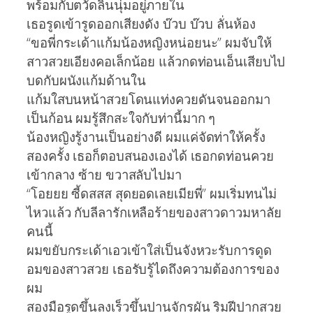
พร้อมกับตวัดลิ้นนุ่มอยู่ภายใน
เธอรูดเข้ารูดออกเสียงดัง บ๊วบ บ๊วบ ลั่นห้อง
“ขอพี่กระเด้าแก้มน้องหญิงหน่อยนะ” ผมจับให้
สาวสวยเอียงคอเล็กน้อย แล้วกดท่อนเอ็นเสียบไป
บดกับผนังแก้มด้านใน
แก้มใสบนหน้าสวยโดนแท่งควยดันจนออกมา
เป็นก้อน ผมรู้สึกสะใจกับท่านี้มาก ๆ
น้องหญิงรู้งานเป็นอย่างดี ผมแค่จัดท่าให้ครั้ง
สองครั้ง เธอก็ตอบสนองเองได้ เธอกดท่อนควย
เข้ากลาง ซ้าย ขวาสลับไปมา
“โอยยย ซี้ดสสส สุดยอดเลยเมียพี่” ผมเริ่มทนไม่
ไหวแล้ว กับลีลารักเหลือร้ายของสาวดาวมหาลัย
คนนี้
ผมขยับกระเด้าเอวเข้าใส่เป็นจังหวะรับการดูด
อมของสาวสวย เธอรับรู้ไดถึงความต้องการของ
ผม
สองมือรูดขึ้นลงเร็วขึ้นปานจักรผัน ริมฝีปากสวย