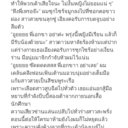
ทำให้พวกเค้าเสียใจนะ ไม่งั้นหญิงไม่ยอมแน่ ๆ”
“หึงพี่เหรอจ๊ะ” ผมซุกไซร้จมูกลงไปที่ซอกคอขาว
ผ่อง สาวสวยขนลุกซู่ เอียงคอรับการบดจูบอย่าง
ลืมตัว
“อูยยยย พี่เอกขา อย่าค่ะ พรุ่งนี้หญิงมีเรียน แล้วก็
มีรับน้องด้วยนะ” สาวดาวมหาลัยร้องห้ามแต่ปาก
แต่ร่างกายเธอเอียงคอรับการซุกไซร้อย่างเงี่ยน
ร่าน มือนุ่มมาจิกกำจับหัวผมไว้แน่น
“อูยยยย ซ๊ดดดดสสส พี่เอกขาา อย่าเลย” ผม
เคล้นคลึงฟอนเฟ้นเต้านมอวบนุ่มอย่างเต็มมือ
แก้มสาวสวยเป็นสีชมพูระเรื่อ
เพราะเลือดสาวสูบฉีดไปทั่วตัว เธอแอ่นอกสู้มือ
หยาบที่กำลังบีบบี้สองเต้าจากภายนอกเสื้อ
นักศึกษา
ความเสียวซ่านแล่นแปล๊บไปทั่วร่างสาวสะพรั่ง
ตอนนี้ต่อให้ใครมาห้ามยังไงผมก็ไม่หยุดแล้ว
เพราะความคั่งค้างจากที่กระเด้าน้องเมย์ไม่