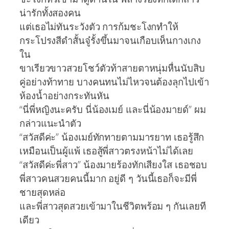
น่ารักทั้งสองคน
แต่เธอไม่ทันระวังตัว การก้มชะโงกทำให้
กระโปรงสีดำสั้นจู๋รั้งขึ้นมาจนเกือบเห็นกางเกง
ใน
ขาเรียวขาวสวยโชว์ตัวท้าสายตาหนุ่มหื่นนับสิบ
คู่อย่างท้าทาย บางคนทนไม่ไหวจนต้องลุกไปเข้า
ห้องน้ำอย่างกระทันหัน
“นี่พี่หญิงนะครับ นี่น้องเมย์ และนี่น้องมายด์” ผม
กล่าวแนะนำตัว
“สวัสดีค่ะ” น้องเมย์ทักทายตามมารยาท เธอรู้สึก
เหมือนเป็นผู้แพ้ เธอสู้พี่สาวตรงหน้าไม่ได้เลย
“สวัสดีค่ะพี่สาว” น้องมายร้องทักเสียงใส เธอชอบ
พี่สาวคนสวยคนนี้มาก อยู่ดี ๆ วันนี้เธอก็จะมีพี่
ชายสุดหล่อ
และพี่สาวสุดสวยเข้ามาในชีวิตพร้อม ๆ กันเลยที
เดียว