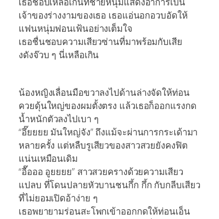
เธอชอบเหลือเกินที่ชายหนุ่มแสดงอาการเป็น
เจ้าของร่างงามของเธอ เธอแอ่นอกอวบอัดให้
แฟนหนุ่มฟอนเฟ้นอย่างเต็มใจ
เธอชื่นชอบความเสียวซ่านที่มาพร้อมกับเสีย
งดังจ๊วบ ๆ นี่เหลือเกิน
น้องหญิงเลื่อนมือขวาลงไปด้านล่างจัดให้ท่อน
ควยดุ้นใหญ่ของผมตั้งตรง แล้วเธอก็ออกแรงกด
น้ำหนักตัวลงไปเบา ๆ
“อึ๊ยยยย มันใหญ่จัง” ถึงแม้จะผ่านการกระเด้ามา
หลายครั้ง แต่หลืบรูเสียวของสาวสวยยังคงฟิต
แน่นเหมือนเดิม
“อื๊อออ อูยยยย” สาวสวยครางด้วยความเสียว
แปลบ ที่โดนปลายหัวบานชนกึ้ก กึ้ก กับกลีบเสียว
ที่ไม่ยอมเปิดอ้าง่าย ๆ
เธอพยายามร่อนสะโพกเข้าออกกดให้ท่อนเอ็น