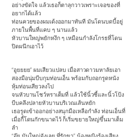
อย่างขัดใจ แล้วเธอก็ตาลุกวาวเพราะเจอของที่
อยากได้แล้ว
ท่อนควยของผมเด้งออกมาทันที มันโดนบดบี้อยู่
ภายในพื้นที่แคบ ๆ นานแล้ว
หัวบานใหญ่พยักหงึก ๆ เหมือนกำลังโกรธที่โดน
ปิดผนึกเอาไว้
“อูยยยย” ผมเสียวแปลบ เมื่อสาวดาวมหาลัยเอา
สองมือนุ่มบีบกุมท่อนเอ็น พร้อมกับถอกรูดหนัง
หุ้มท่อนเสียวลงไป
จนหัวบานโชว์หราเต็มที่ แล้วใช้นิ้วชี้และนิ้วโป้ง
บีบคลึงปลายหัวบานบริเวณเส้นหยัก
เธอรูดเข้าออกอย่างสนุกมือเหลือกำลัง ท่อนเอ็นที่
เมื่อกี้โดนกักขนาดไว้ ก็เริ่มขยายใหญ่ขึ้นมาเต็ม
ลำ
“อุ๊ย มันใหญ่จังเลย ที่รักขา” น้องหญิงร้องเสียง