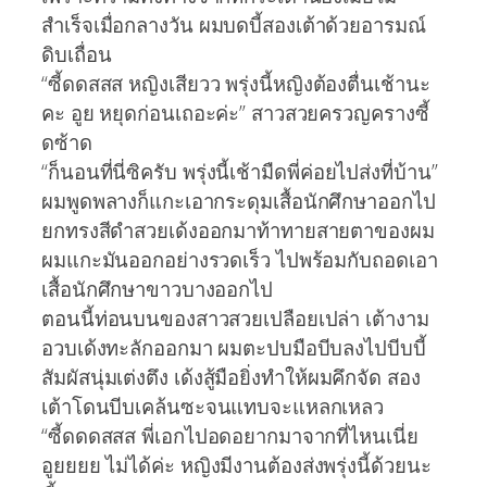
สำเร็จเมื่อกลางวัน ผมบดบี้สองเต้าด้วยอารมณ์
ดิบเถื่อน
“ซี้ดดสสส หญิงเสียวว พรุ่งนี้หญิงต้องตื่นเช้านะ
คะ อูย หยุดก่อนเถอะค่ะ” สาวสวยครวญครางซี้
ดซ้าด
“ก็นอนที่นี่ซิครับ พรุ่งนี้เช้ามืดพี่ค่อยไปส่งที่บ้าน”
ผมพูดพลางก็แกะเอากระดุมเสื้อนักศึกษาออกไป
ยกทรงสีดำสวยเด้งออกมาท้าทายสายตาของผม
ผมแกะมันออกอย่างรวดเร็ว ไปพร้อมกับถอดเอา
เสื้อนักศึกษาขาวบางออกไป
ตอนนี้ท่อนบนของสาวสวยเปลือยเปล่า เต้างาม
อวบเด้งทะลักออกมา ผมตะปบมือบีบลงไปบีบบี้
สัมผัสนุ่มเต่งตึง เด้งสู้มือยิ่งทำให้ผมคึกจัด สอง
เต้าโดนบีบเคล้นซะจนแทบจะแหลกเหลว
“ซี้ดดดสสส พี่เอกไปอดอยากมาจากที่ไหนเนี่ย
อูยยยย ไม่ได้ค่ะ หญิงมีงานต้องส่งพรุ่งนี้ด้วยนะ