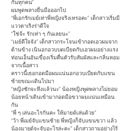
กันทุกคน”
ผมพูดพลางยื่นมือออกไป
“พี่เอกรักเมย์เท่าพี่หญิงจริงเหรอคะ” เด็กสาวเริ่มมี
แววตาเริงร่าดีใจ
“ใช่จ้ะ รักเท่า ๆ กันเลยนะ”
“เมย์ดีใจจัง” เด็กสาวกระโจนเข้ากอดเอวผมจาก
ด้านข้าง เนินอกอวบบดเบียดกับเอวผมอย่างแรง
ท่อนเอ็นอันเขื่องเริ่มตื่นตัวรับสัมผัสและกลิ่นหอม
จากเนื้อสาว
คราวนี้เธอกอดมือผมแน่นอกอวบเบียดกับแขน
ซ้ายขณะเดินไปมา
“หญิงชักจะหึงแล้วนะ” น้องหญิงพูดพลางไม่ยอม
น้อยหน้าเดินเข้ามากอดมือขวาผมแน่นเหมือน
กัน
“พี่ ๆ เล่นอะไรกันคะ ให้มายด์เล่นด้วย”
“ว้า พี่เมย์จับแขนซ้าย พี่หญิงก็จับแขนขวา แล้ว
น้องมายด์จะจับอะไรล่ะคะ” เด็กสาวถามอย่างไร้