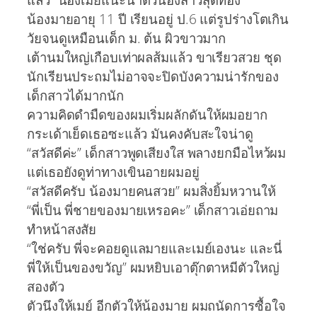
น้องมายอายุ 11 ปี เรียนอยู่ ป.6 แต่รูปร่างโตเกิน
วัยจนดูเหมือนเด็ก ม. ต้น ผิวขาวมาก
เต้านมใหญ่เกือบเท่าผลส้มแล้ว ขาเรียวสวย ชุด
นักเรียนประถมไม่อาจจะปิดบังความน่ารักของ
เด็กสาวได้มากนัก
ความคิดดำมืดของผมเริ่มผลักดันให้ผมอยาก
กระเด้าเย็ดเธอซะแล้ว มันคงคับสะใจน่าดู
“สวัสดีค่ะ” เด็กสาวพูดเสียงใส พลางยกมือไหว้ผม
แต่เธอยังดูท่าทางเขินอายผมอยู่
“สวัสดีครับ น้องมายคนสวย” ผมสิ่งยิ้มหวานให้
“พี่เป็น พี่ชายของมายเหรอคะ” เด็กสาวเอ่ยถาม
ทำหน้าสงสัย
“ใช่ครับ พี่จะคอยดูแลมายและเมย์เองนะ และนี่
พี่ให้เป็นของขวัญ” ผมหยิบเอาตุ๊กตาหมีตัวใหญ่
สองตัว
ตัวนึงให้เมย์ อีกตัวให้น้องมาย ผมถนัดการซื้อใจ