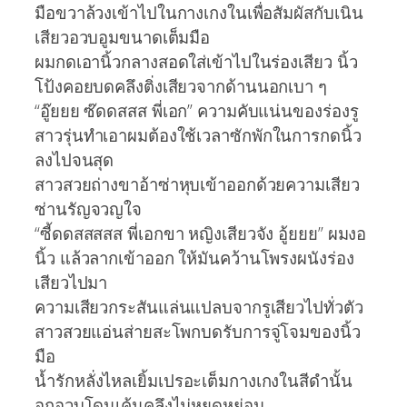
มือขวาล้วงเข้าไปในกางเกงในเพื่อสัมผัสกับเนิน
เสียวอวบอูมขนาดเต็มมือ
ผมกดเอานิ้วกลางสอดใส่เข้าไปในร่องเสียว นิ้ว
โป้งคอยบดคลึงติ่งเสียวจากด้านนอกเบา ๆ
“อู๊ยยย ซ๊ดดสสส พี่เอก” ความคับแน่นของร่องรู
สาวรุ่นทำเอาผมต้องใช้เวลาซักพักในการกดนิ้ว
ลงไปจนสุด
สาวสวยถ่างขาอ้าซ่าหุบเข้าออกด้วยความเสียว
ซ่านรัญจวญใจ
“ซี้ดดสสสสส พี่เอกขา หญิงเสียวจัง อู้ยยย” ผมงอ
นิ้ว แล้วลากเข้าออก ให้มันคว้านโพรงผนังร่อง
เสียวไปมา
ความเสียวกระสันแล่นแปลบจากรูเสียวไปทั่วตัว
สาวสวยแอ่นส่ายสะโพกบดรับการจู่โจมของนิ้ว
มือ
น้ำรักหลั่งไหลเยิ้มเปรอะเต็มกางเกงในสีดำนั้น
อกอวบโดนเค้นคลึงไม่หยุดหย่อน