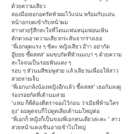
ด้วยความเสียว
สองมือเธอกอดรัดหัวผมไว้แน่น พร้อมกับแอ่น
หน้าอกบดเข้ากับหน้าผม
สาวสวยรู้สึกสะใจที่โดนแฟนหนุ่มฟอนเฟ้น
ตักตวงเอาความเสียวกระสันจากร่างเธอ
“พี่เอกดูดแรง ๆ ซิคะ หญิงเสียว อ๊าา อย่ากัด
อู๊ยยย ซี้ดสสส” ผมขบกัดที่หัวนมเบา ๆ ด้วยความ
สะใจจนเป็นรอยฟันแดง ๆ
รอบ ๆ หัวนมสีชมพูสวย แล้วเลียวนเพื่ออให้สาว
สวยหายเจ็บ
“พี่เอกแกล้งน้องหญิงอีกแล้ว ซี้ดสสส” เธอก้มลงดู
ร่องรอยกัดที่เต้านมสวย
“แหม ก็พี่ต้องตีตราจองไว้ก่อน ว่าเมียพี่ห้ามใคร
ยุ่ง” ผมพูดจบก็ไปดูดเลียเต้านมใหญ่ต่อ
“พี่เอกก็ หญิงก็เป็นของพี่เอกคนเดียวล่ะคะ ” สาว
สวยหน้าแดงเขินอายเข้าไปใหญ่