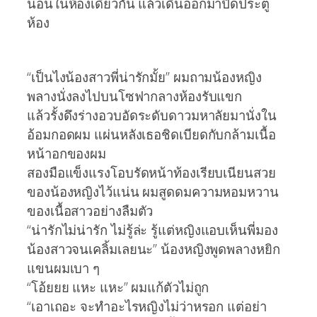
นอนในห้องเดียวกัน แล้วเดินออกมาปิดประตู
ห้อง
“เป็นไงน้องสาวพี่น่ารักมั้ย” ผมถามน้องหญิง
พลางนั่งลงไปบนโซฟากลางห้องรับแขก
แล้วรั้งดึงร่างอวบอัดระดับดาวมหาลัยมานั่งใน
อ้อมกอดผม แผ่นหลังเธอชิดเบียดกับกล้ามเนื้อ
หน้าอกของผม
สองมือแข็งแรงโอบรัดหน้าท้องเรียบเนียนสวย
ของน้องหญิงไว้แน่น ผมสูดดมความหอมหวาน
ของเนื้อสาวอย่างลืมตัว
“น่ารักไม่น่ารัก ไม่รู้ล่ะ รู้แต่หญิงแอบเห็นพี่มอง
น้องสาวจนเคลิ้มเลยนะ” น้องหญิงพูดพลางหยิก
แขนผมเบา ๆ
“โอ้ยยย แหะ แหะ” ผมแก้ตัวไม่ถูก
“เอาเถอะ จะทำอะไรหญิงไม่ว่าหรอก แต่อย่า