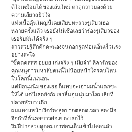
ดีใจเหมือนได้ของเล่นใหม่ ตาลุกวาวมองด้วย
ความเสียวสยิวใจ
แท่งเนื้อดุ้นใหญ่นี้เคยเสียบทะลวงรูเสียวเธอ
หลายครั้งแล้ว เธอยังไม่เชื่อเลยว่าร่องรูเสียวของ
เธอรับมันได้จริง ๆ
สาวสวยรู้สึกคึกคะนองจนถอกรูดท่อนเอ็นเร็วแรง
อย่างสะใจ
“ซี้ดดดสสส อูยยย เก่งจริง ๆ เมียจ๋า” ลีลารักของ
คุณหนูดาวมหาลัยคนนี้ไม่น้อยหน้าใครคนไหน
ในโลกนี้แน่นอน
แค่มือนุ่มนิ่มของเธอ ก็แทบจะเอาผมน้ำแตกซะ
ให้ได้ แต่นี่เธอยังก้มเอาลิ้นอุ่นนุ่มมาโลมเลียที่
ปลายหัวบานอีก
ผมแหงนหน้าเริดร้องสูดปากตลอดเวลา สองมือ
จิกกำที่ต้นคอขาวผ่องของเธอไว้
ริมฝีปากสวยดูดอมเอาท่อนเอ็นเข้าไปค่อนลำ