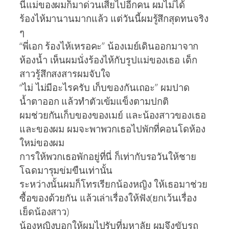
นี่แม่ของผมก็มาด่วนเสียไปอีกคน ผมไม่ได้
ร้องไห้มานานมากแล้ว แต่วันนี้ผมรู้สึกสุดทนจริง
ๆ
“พี่เอก ร้องไห้เหรอคะ” น้องเมย์เดินออกมาจาก
ห้องน้ำ เห็นผมนั่งร้องไห้กับรูปแม่ของเธอ เด็ก
สาวรู้สึกสงสารผมจับใจ
“ไม่ ไม่มีอะไรครับ เก็บของกันเถอะ” ผมปาด
น้ำตาออก แล้วทำตัวเข้มแข็งตามปกติ
ผมช่วยกันเก็บของของเมย์ และน้องสาวของเธอ
และของผม ผมจะพาพวกเธอไปพักที่คอนโดห้อง
ใหม่ของผม
การให้พวกเธอพักอยู่ที่นี่ ก็เท่ากับรอวันให้ชาย
โฉดมารุมข่มขืนเท่านั้น
ระหว่างนั้นผมก็โทรเรียกน้องหญิง ให้เธอมาช่วย
ซื้อของด้วยกัน แล้วเล่าเรื่องให้ฟัง(ยกเว้นเรื่อง
เย็ดน้องสาว)
น้องหญิงบอกให้ผมไปรับที่มหาลัย ผมจึงขับรถ