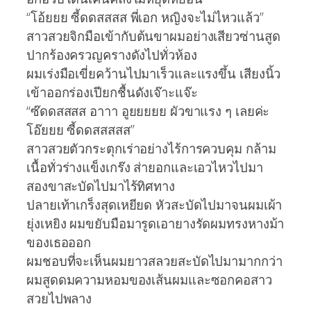
“โอ้ยยย ซี้ดดสสสส พี่เอก หญิงจะไม่ไหวแล้ว”
สาวสวยจิกมือเข้ากับต้นขาผมอย่างเสียวซ่านสูด
ปากร้องครวญครางดังไปทั่วห้อง
ผมเร่งมือเขี่ยคว้านไปมาเร็วและแรงขึ้น เสียงนิ้ว
เข้าออกร่องเปียกชื้นดังเจ๊าะแจ๊ะ
“ซ๊ดดสสสส อาาา อูยยยยย ผัวขาแรง ๆ เลยค่ะ
โอ๊ยยย ซี้ดดสสสสส”
สาวสวยตัวกระตุกเร่าอย่างไร้การควบคุม กล้าม
เนื้อทั่วร่างแข็งเกร๊ง ส่ายอกและเอวไหวไปมา
สองขาสะบัดไปมาไร้ทิศทาง
ปลายเท้าเกร็งสุดเหยียด หัวสะบัดไปมาจนผมเผ้า
ยุ่งเหยิง ผมขยับมือมารูดเอายางรัดผมทรงหางม้า
ของเธอออก
ผมชอบที่จะเห็นผมยาวสลวยสะบัดไปมามากกว่า
ผมสูดดมความหอมของเส้นผมและซอกคอสาว
สวยไปพลาง