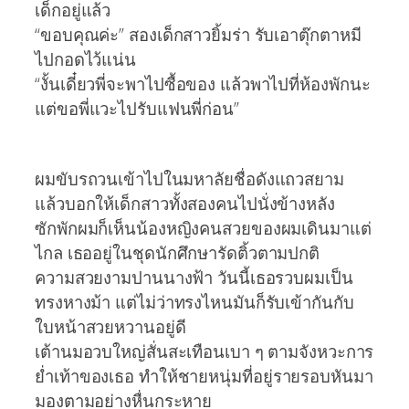
เด็กอยู่แล้ว
“ขอบคุณค่ะ” สองเด็กสาวยิ้มร่า รับเอาตุ๊กตาหมี
ไปกอดไว้แน่น
“งั้นเดี๋ยวพี่จะพาไปซื้อของ แล้วพาไปที่ห้องพักนะ
แต่ขอพี่แวะไปรับแฟนพี่ก่อน”
ผมขับรถวนเข้าไปในมหาลัยชื่อดังแถวสยาม
แล้วบอกให้เด็กสาวทั้งสองคนไปนั่งข้างหลัง
ซักพักผมก็เห็นน้องหญิงคนสวยของผมเดินมาแต่
ไกล เธออยู่ในชุดนักศึกษารัดติ้วตามปกติ
ความสวยงามปานนางฟ้า วันนี้เธอรวบผมเป็น
ทรงหางม้า แต่ไม่ว่าทรงไหนมันก็รับเข้ากันกับ
ใบหน้าสวยหวานอยู่ดี
เต้านมอวบใหญ่สั่นสะเทือนเบา ๆ ตามจังหวะการ
ย่ำเท้าของเธอ ทำให้ชายหนุ่มที่อยู่รายรอบหันมา
มองตามอย่างหื่นกระหาย