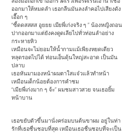
สองมือถอกเข้าออกรวดเร็วเพื่อรีดเร้นเอาน้ำเชื้อ
ออกมาให้หมดลำ เธอกลืนมันลงลำคอไปเสียงดัง
เอื๊อก ๆ
“ซี้ดดสสสส อูยยย เมียพี่เก่งจริง ๆ ” น้องหญิงถอน
ปากออกมาแต่ยังคงดูดเลียไปทั่วท่อนลำอย่าง
กระหายหิว
เหมือนจะไม่ยอมให้น้ำกามแม้เพียงหยดเดียว
หลุดรอดไปได้ ท่อนเอ็นดุ้นใหญ่สะอาด เป็นมัน
ปลาบ
เธอหันมามองหน้าผมตาใสแจ๋วแล้วทำหน้า
เหมือนเด็กน้อยต้องการคำชม
“เมียพี่เก่งมาก ๆ จ้ะ” ผมชมสาวสวย จนเธอยิ้ม
หน้าบาน
เธอขยับตัวขึ้นมานั่งคร่อมบนต้นขาผม อยู่ในท่า
รักที่เธอชื่นชอบที่สุด เหมือนเธอชื่นชอบที่จะเป็น