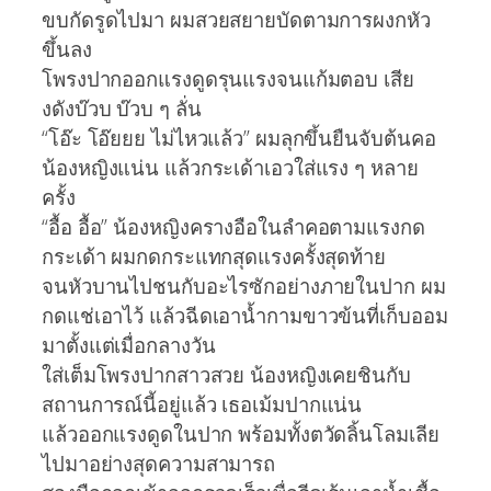
ขบกัดรูดไปมา ผมสวยสยายบัดตามการผงกหัว
ขึ้นลง
โพรงปากออกแรงดูดรุนแรงจนแก้มตอบ เสีย
งดังบ๊วบ บ๊วบ ๆ ลั่น
“โอ๊ะ โอ๊ยยย ไม่ไหวแล้ว” ผมลุกขึ้นยืนจับต้นคอ
น้องหญิงแน่น แล้วกระเด้าเอวใส่แรง ๆ หลาย
ครั้ง
“อื้อ อื้อ” น้องหญิงครางอือในลำคอตามแรงกด
กระเด้า ผมกดกระแทกสุดแรงครั้งสุดท้าย
จนหัวบานไปชนกับอะไรซักอย่างภายในปาก ผม
กดแช่เอาไว้ แล้วฉีดเอาน้ำกามขาวข้นที่เก็บออม
มาตั้งแต่เมื่อกลางวัน
ใส่เต็มโพรงปากสาวสวย น้องหญิงเคยชินกับ
สถานการณ์นี้อยู่แล้ว เธอเม้มปากแน่น
แล้วออกแรงดูดในปาก พร้อมทั้งตวัดลิ้นโลมเลีย
ไปมาอย่างสุดความสามารถ