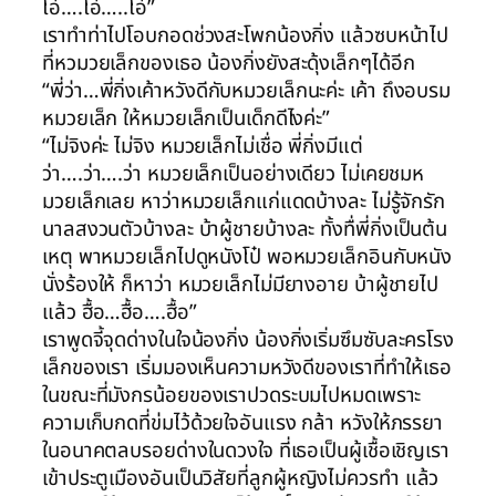
โอ๋….โอ๋…..โอ๋”
เราทำท่าไปโอบกอดช่วงสะโพกน้องกิ่ง แล้วซบหน้าไป
ที่หวมวยเล็กของเธอ น้องกิ่งยังสะดุ้งเล็กๆได้อีก
“พี่ว่า…พี่กิ่งเค้าหวังดีกับหมวยเล็กนะค่ะ เค้า ถึงอบรม
หมวยเล็ก ให้หมวยเล็กเป็นเด็กดีไงค่ะ”
“ไม่จิงค่ะ ไม่จิง หมวยเล็กไม่เชื่อ พี่กิ่งมีแต่
ว่า….ว่า….ว่า หมวยเล็กเป็นอย่างเดียว ไม่เคยชมห
มวยเล็กเลย หาว่าหมวยเล็กแก่แดดบ้างละ ไม่รู้จักรัก
นาลสงวนตัวบ้างละ บ้าผู้ชายบ้างละ ทั้งทื่พี่กิ่งเป็นต้น
เหตุ พาหมวยเล็กไปดูหนังโป๋ พอหมวยเล็กอินกับหนัง
นั่งร้องให้ ก็หาว่า หมวยเล็กไม่มียางอาย บ้าผู้ชายไป
แล้ว ฮื้อ…ฮื้อ….ฮื้อ”
เราพูดจี้จุดด่างในใจน้องกิ่ง น้องกิ่งเริ่มซึมซับละครโรง
เล็กของเรา เริ่มมองเห็นความหวังดีของเราที่ทำให้เธอ
ในขณะที่มังกรน้อยของเราปวดระบมไปหมดเพราะ
ความเก็บกดที่ข่มไว้ด้วยใจอันแรง กล้า หวังให้ภรรยา
ในอนาคตลบรอยด่างในดวงใจ ที่เธอเป็นผู้เชื้อเชิญเรา
เข้าประตูเมืองอันเป็นวิสัยที่ลูกผู้หญิงไม่ควรทำ แล้ว