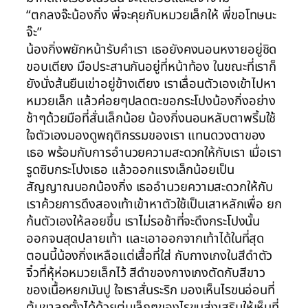
“ตกลงจ๊ะน้องกิ่ง พี่จะคุยกับหมวยเล็กให้ พี่ขอโทษนะ
จ๊ะ”
น้องกิ่งพยักหน้ารับคำเรา เธอยังคงนอนหงายอยู่ชิด
ขอบเตียง มือประสานกันอยู่ที่หน้าท้อง ในขณะที่เราก็
ยังนั่งส้นยืนเข่าอยู่ข้างเตียง เราเลื่อนตัวเองเข้าไปหา
หมวยเล็ก แล้วค่อยๆปลดตะขอกระโปงน้องกิ่งอย่าง
ช้าๆด้วยมือที่สั่นเล็กน้อย น้องกิ่งนอนหลับตาพริ้มใช้
ใจตัวเองมองดูพฤติกรรมของเรา แทนดวงตาของ
เธอ พร้อมกับการอำนวยความสะดวกให้กับเรา เมื่อเรา
รูดซิบกระโปงเธอ แล้วออกแรงเล็กน้อยเป็น
สัญญาณบอกน้องกิ่ง เธออำนวยความสะดวกให้กับ
เราค้วยการดึงสองเท้าเข้าหาตัวใช้เป็นเสาหลักเพื่อ ยก
ก้นตัวเองให้ลอยขึ้น เราไม่รอช้าที่จะดึงกระโปงนั้น
ออกจนสุดปลายเท้า และเอาออกจากเท้าได้ในที่สุด
ตอนนี้น้องกิ่งเหลือแต่เสื้อที่ใส่ กับกางเกงในสีดำตัว
จิ๋วที่หุ้ห่อหมวยเล็กไว้ สีดำของกางเกงตัดกับสีขาว
ของเนื้อหยกมันปู ใจเราสั่นระริก มองเห็นไรขนอ่อนที่
ต้นขาลุกตั้งได้ด้วยตุ่มเล็กๆของไรขนส่งเสริมให้เห็นที่