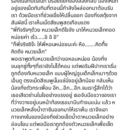
ร่องเนื้อที่ปิดสนิท มีรอยแยกของล่องกลีบ มองเห็นที่
อยู่ของเม็ดทับทิมที่ตอนนี้กำลังโผล่ออกมาต้อนรับ
เรา ด้วยมือเราที่ช่วยเขี่ยให้ปลิ้นออก น้องกิ่งสดุ้งจาก
สัมผัสนี้ เราเห็นเม็ดสีชมพูสดเกือบแดง
“พี่ทีจริงๆด้วย หมวยเล็กดีใจจัง มาให้หมวยเล็กกอด
หน่อยค่า เร้ว…..อิ อิ อิ”
“ก็พี่จริงซิจ๊ะ ให้พี่หอมหน่อยนะค่ะ หือ…….คิดทื้ง
คิดถึง หมวยเล็ก”
พอเราพูดกับหมวยเล็กว่าขอหอมหน่อย น้องกิ่ง
ขนลุกซู่ทั้งๆที่เรายังไม่ได้หอม แต่พอริมฝีปากเราเริ่ม
ถูกต้องกับหมวยเล็ก แบบผู้ใหญ่จูบเด็กเล็กเบาๆด้วย
เอ็นดู ตรงเม็ดสีชมพูนั้นแช่นิ่งอยู่เล็กน้อย กลับเห็น
น้องกิ่งตัวกระเพื่อม อึก…อึก…อึก.จนเรารู้สึกได้ว่า
เธอเสียวซ่านในใจอย่างแรงอยู่ เธอจับมือขวาของเรา
ที่ว่างวางอยู่บนหน้าท้องเธอมาบีบกำจนแน่น แล้ว ห
มวยเล็กหลั่งน้ำตาซึมออกมาให้เราเห็น เราจึงเอา
กางเกงในของน้องกิ่งช่วยเช็ดน้ำตาหมวยเล็กอย่าง
อ่อนโยน แต่พอมือเราถูกต้องตัวหมวยเล็กเพื่อเช็ด