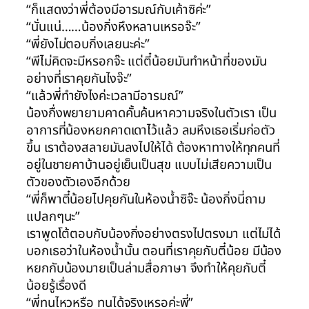
“ก็แสดงว่าพี่ต้องมีอารมณ์กับเค้าซิค่ะ”
“นั่นแน่……น้องกิ่งหึงหลานเหรอจ๊ะ”
“พี่ยังไม่ตอบกิ่งเลยนะค่ะ”
“พีไม่คิดจะมีหรอกจ๊ะ แต่ตี๋น้อยมันทำหน้าที่ของมัน
อย่างที่เราคุยกันไงจ๊ะ”
“แล้วพี่ทำยังไงค่ะเวลามีอารมณ์”
น้องกื่งพยายามคาดคั้นค้นหาความจริงในตัวเรา เป็น
อาการที่น้องหยกคาดเดาไว้แล้ว ลมหึงเธอเริ่มก่อตัว
ขึ้น เราต้องสลายมันลงไปให้ได้ ต้องหาทางให้ทุกคนที่
อยู่ในชายคาบ้านอยู่เย็นเป็นสุข แบบไม่เสียความเป็น
ตัวของตัวเองอีกด้วย
“พี่ก็พาตี๋น้อยไปคุยกันในห้องน้ำซิจ๊ะ น้องกิ่งนี่ถาม
แปลกๆนะ”
เราพูดโต้ตอบกับน้องกิ่งอย่างตรงไปตรงมา แต่ไม่ได้
บอกเธอว่าในห้องน้ำนั้น ตอนที่เราคุยกับตี๋น้อย มีน้อง
หยกกับน้องมายเป็นล่ามสื่อภาษา จึงทำให้คุยกับตี๋
น้อยรู้เรื่องดี
“พี่ทนไหวหรือ ทนได้จริงเหรอค่ะพี่”