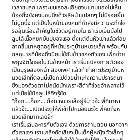
เวลาขนลุก เพราะขนเธอละเอียดจนแทบมองไม่เห็น
น้องกิ่งยังคงนอนนิ่งด้วยสีหน้าแปลกๆ ไม่มีรอยยิ้ม
ไม่บูดบึ้ง แต่เป็นใบหน้าของคนที่กำลังมีความระทึกใจ
รอลุ้นเรื่องสำคัญในชีวิตอยู่ภายใน เราเริ่มเอื้มมือไป
ลูบไล้เนื้อหยกมันปูของเธอ ตั้งแต่ต้นหัวเข่าแล้วค่อย
ลากขึ้นมาหยุดอยู่ที่หน้าประดูบ้านหมวยเล็ก พร้อมกับ
กลอุบายที่น้องกิ่งนิยมใช้กับข้าวของตัวเอง เพื่อช่วย
พยุงจิตใจเธอในวันข้างหน้า เราเริ่มแปลงกายตัวเอง
เป็นบุรุษสองหน้า สองเพศ แล้วทำที่เคาะประตูบ้านห
มวยเล็กที่ตอนนี้เปียกไปด้วยน้ำแห่งความปรารถนา
ซึ่งมองด้วยตาไม่ถนัดนักเพราะสีดำที่ช่วยอำพลางไว้
แต่เมื่อใช้มือลูบไล้จึงรู้ชัด
“ก๊อก….ก็อก….ก็อก หมวยเล็อยู่รึป่าวจ๊ะ พี่ทีมาหา
แล้วจ๊ะ….เปิดประตูให้พี่เข้าไปหน่อยนะจ๊ะ พี่คิดถึงห
มวยเล็กมากเลยจ๊ะ”
เราเริ่มเล่นละครกับตัวเอง ด้วยการถามตอบ นอกจาก
ตัวเราเอง เราแกล้งดัดเสียงเป็นเด็กผู้หญิงตัวเล็กๆ