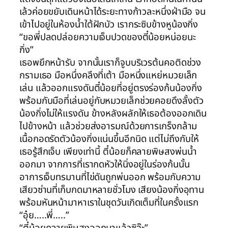
เล้วค่อยขยับเดินหน้าได้ระยะทางก้าวละหนึ่งฝ่ามือ จน
เข้าไปอยู่ในห้องน้ำใต้ฝักบัว เรากระซิบข้างหูน้องกิ่ง
“ขอพี่ปลดปล่อยความเจ็บปวดของตี๋น้อยหน่อยนะ
กิ่ง”
เธอพยึกหน้ารับ จากนั้นเราก็จูบบริเวรต้นคอติดช่วง
กรามเธอ มือหนึ่งคลึงที่เต้า มือหนึ่งแหย่หมวยเล็ก
เล่น แล้วออกแรงดันตี๋น้อยที่อยู่ตรงร่องก้นน้องกิ่ง
พร้อมกับมือที่เล่นอยู่กับหมวยเล็กช่วยคอยดึงลั้งตัว
น้องกิ่งไม่ให้แรงดัน ข้างหลังผลักให้เธอต้องออกเดิน
ไปข้างหน้า แล้วช่วยส่งอารมณ์ด้วยการเกร็งกล้าม
เนื้อกอดรัดตัวน้องกิ่งแน่นขึ้นอีกนิด แต่ไม่ถึงกับให้
เธอรู้สึกเจ็บ เพียงเท่านี้ ตี๋น้อยก็คลายพิษสงพ่นน้ำ
ออกมา จากการที่เรากดหัวให้นิ่งอยู่ในร่องก้นนั้น
อาการเจ็บทรมานที่ไข่ดันถูกพ่นออก พร้อมกับความ
เสียวซ่านที่เก็บกดมาหลายชั่วโมง เสียงน้องกิ่งอุทาน
พร้อมหันหน้ามาหาเราในชุดวันเกิดเต็มที่ในครั้งแรก
“อุ๋ย…..พี่…..”