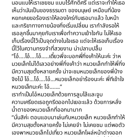
นอนแบให้เราเชยชม แบบไร้ศักดิ์ศรี แต่เราจะทำให้เธอ
เห็นว่ามันเป็นของธรรมดา ของมนุษย์ เหมือนที่น้อง
หยกเคยขอร้องเราให้ลองใคร่กับเธอมาแล้ว ใบหน้า
และกริยาทางกายน้องกิ่งเริ่มเปลี่ยน เรากำลังรอให้
เธอลุกขึ้นมาคุยกับเราเพื่อทำความเข้าใจกัน ไม่ให้เธอ
เก็บเรื่องนี้ไว้เป็นจุดด่างในใจเธอ แต่จะให้เธอเก็บเรื่อง
นี้ไว้ในความทรงจำที่สวยงาม น่าปลาบปลื้ม
“โอ๋….โอ๋….โอ๋…..เดี๋ยวพี่จะบอกพี่กิ่งเค้าให้นะค่ะ ว่าห
มวยเล็กไม่ได้เลวอย่างพี่กิ่งเค้าว่า หมวยเล็กทำให้พี่กิ่ง
มีความสุขตั้งหลายครั้ง น่าจะชมหมวยเล็กของพี่บ้าง
จิงไม๊ โอ๋…โอ๋….โอ๋…หมวยเล็กอย่าร้องนะค่ะ พี่ทีเข้าใจ
หมวยเล็กนะค่ะ โอ๋…….”
เราทำเป็นโอ๋หมวยเล็กด้วยการลูบไล้และจูบ
ความเครียดเธอถูกรีดออกไปเยอะแล้ว ด้วยการหลั่ง
น้ำตาของหมวยเล็กที่ออกมามาก
“นั่นสิค่ะ ตอนแอบมาเล่นกับหมวยเล็ก หมวยเล็กทำให้
มีความสุขตั้งหลายครั้ง ไม่เคยจำ ไม่เคยชม แต่พอตัว
เองพาหมวยเล็กไปเที่ยว หมวยเล็กโผล่หน้าต่างออก