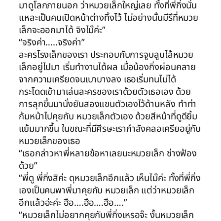
มาดูโลกภายนอก ว่าหมวยเล็กใหญ่เลย ทั้งที่พี่กิ่งนั่น
แหละเป็นคนเปิดหน้าต่างทิ้งไว้ ไม่อย่างนั้นมีรึที่หมวย
เล็กจะออกมาได้ จิงไม๊ค่ะ”
“จริงค่า…..จริงค่า”
ละครโรงเล็กของเรา ประกอบกับการจูบลูบไล้หมวย
เล็กอยู่ไปมา เริ่มทำงานได้ผล เมื่อน้องกิ่งผ่อนคลาย
จากความเครียดจนเบาบางลง เธอเริ่มทนไม่ได้
กระโดดเข้ามาเล่นละครของเราด้วยตัวเธอเอง ด้วย
การลุกขึ้นมานั่งยันสองแขนตัวเองไว้ด้านหลัง ทำท่า
ก้มหน้าไปคุยกับ หมวยเล็กตัวเอง ด้วยสีหน้าที่ดูดียิ้ม
แย้มมากขึ้น ในขณะที่มีศีรษะเรากำลังคลอเครียอยู่กับ
หมวยเล็กของเธอ
“เธอกล่าวหาพี่หลายข้อหาเลยนะหมวยเล็ก ช่างฟ้อง
ด้วย”
“พี่ดู พี่กิ่งสิค่ะ ดุหมวยเล็กอีกแล้ว เห็นไม๊ค่ะ ทั้งที่พี่กิ่ง
เองเป็นคนพาพี่มาคุยกับ หมวยเล็ก แต่ว่าหมวยเล็ก
อีกแล้วอ่ะค่ะ ฮือ….ฮือ….ฮือ….”
“หมวยเล็กไม่อยากคุยกับพี่กิ่งเหรอจ๊ะ งั้นหมวยเล็ก