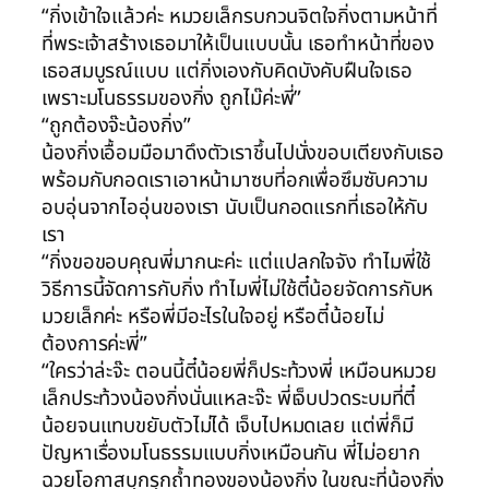
“กิ่งเข้าใจแล้วค่ะ หมวยเล็กรบกวนจิตใจกิ่งตามหน้าที่
ที่พระเจ้าสร้างเธอมาให้เป็นแบบนั้น เธอทำหน้าที่ของ
เธอสมบูรณ์แบบ แต่กิ่งเองกับคิดบังคับฝืนใจเธอ
เพราะมโนธรรมของกิ่ง ถูกไม๊ค่ะพี่”
“ถูกต้องจ๊ะน้องกิ่ง”
น้องกิ่งเอื้อมมือมาดึงตัวเราชึ้นไปนั่งขอบเตียงกับเธอ
พร้อมกับกอดเราเอาหน้ามาซบที่อกเพื่อซึมซับความ
อบอุ่นจากไออุ่นของเรา นับเป็นกอดแรกที่เธอให้กับ
เรา
“กิ่งขอขอบคุณพี่มากนะค่ะ แต่แปลกใจจัง ทำไมพี่ใช้
วิธีการนี้จัดการกับกิ่ง ทำไมพี่ไม่ใช้ตี๋น้อยจัดการกับห
มวยเล็กค่ะ หรือพี่มีอะไรในใจอยู่ หรือตี๋น้อยไม่
ต้องการค่ะพี่”
“ใครว่าล่ะจ๊ะ ตอนนี้ตี๋น้อยพี่ก็ประท้วงพี่ เหมือนหมวย
เล็กประท้วงน้องกิ่งนั่นแหละจ๊ะ พี่เจ็บปวดระบมที่ตี๋
น้อยจนแทบขยับตัวไม่ได้ เจ็บไปหมดเลย แต่พี่ก็มี
ปัญหาเรื่องมโนธรรมแบบกิ่งเหมือนกัน พี่ไม่อยาก
ฉวยโอกาสบุกรุกถ้ำทองของน้องกิ่ง ในขณะที่น้องกิ่ง