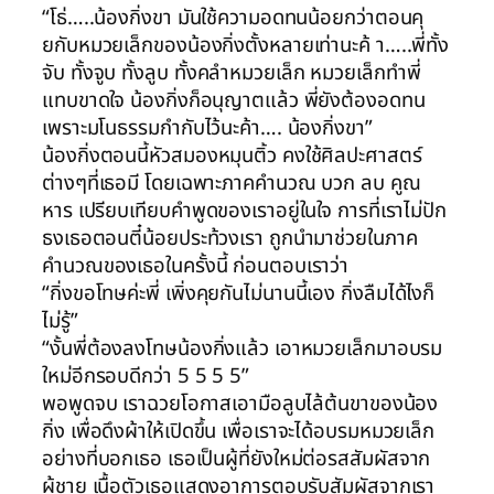
“โธ่…..น้องกิ่งขา มันใช้ความอดทนน้อยกว่าตอนคุ
ยกับหมวยเล็กของน้องกิ่งตั้งหลายเท่านะค้ า…..พี่ทั้ง
จับ ทั้งจูบ ทั้งลูบ ทั้งคลำหมวยเล็ก หมวยเล็กทำพี่
แทบขาดใจ น้องกิ่งก็อนุญาตแล้ว พี่ยังต้องอดทน
เพราะมโนธรรมกำกับไว้นะค้า…. น้องกิ่งขา”
น้องกิ่งตอนนี้หัวสมองหมุนติ้ว คงใช้ศิลปะศาสตร์
ต่างๆที่เธอมี โดยเฉพาะภาคคำนวณ บวก ลบ คูณ
หาร เปรียบเทียบคำพูดของเราอยู่ในใจ การที่เราไม่ปัก
ธงเธอตอนตี๋น้อยประท้วงเรา ถูกนำมาช่วยในภาค
คำนวณของเธอในครั้งนี้ ก่อนตอบเราว่า
“กิ่งขอโทษค่ะพี่ เพิ่งคุยกันไม่นานนี้เอง กิ่งลืมได้ไงก็
ไม่รู้”
“งั้นพี่ต้องลงโทษน้องกิ่งแล้ว เอาหมวยเล็กมาอบรม
ใหม่อีกรอบดีกว่า 5 5 5 5”
พอพูดจบ เราฉวยโอกาสเอามือลูบไล้ต้นขาของน้อง
กิ่ง เพื่อดึงผ้าให้เปิดขึ้น เพื่อเราจะได้อบรมหมวยเล็ก
อย่างที่บอกเธอ เธอเป็นผู้ที่ยังใหม่ต่อรสสัมผัสจาก
ผู้ชาย เนื้อตัวเธอแสดงอาการตอบรับสัมผัสจากเรา