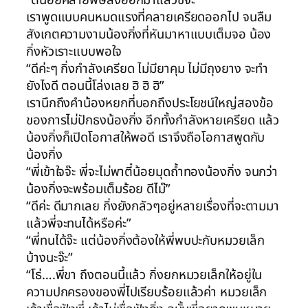
“ตี๋น้อยคลายพิษสงออกมาแล้วซิจ๊ะ”
เราพูดแบบคนหมดแรงที่คลายเครียดออกไป จนลืม
สังเกตความงามน้องกิ่งที่หันมาหาแบบเต็มจอ น้อง
กิ่งหัวเราะแบบพอใจ
“ดีค่ะๆ กิ่งกำลังเครียด ไม่มียาคุม ไม่มีถุงยาง จะทำ
ยังไงดี ตอนนี้โล่งเลย ฮิ ฮิ ฮิ”
เรานึกถึงคำน้องหยกที่บอกถึงประโยชน์ใหญ่สองข้อ
ของการไม่ปักธงน้องกิ่ง อีกทั้งกำลังหายเครียด แล้ว
น้องกิ่งก็เปิดโอกาสให้พอดี เราจึงถือโอกาสพูดกับ
น้องกิ่ง
“พี่เข้าใจจ๊ะ พี่จะไม่พาตี๋น้อยมุดถ้ำทองน้องกิ่ง จนกว่า
น้องกิ่งจะพร้อมเต็มร้อย ดีไม๊”
“ดีค่ะ ดีมากเลย กิ่งยังกลัวๆอยู่หลายเรื่องที่จะตามมา
แล้วพี่จะทนได้หรือค่ะ”
“พี่ทนได้จ๊ะ แต่น้องกิ่งต้องให้พี่พบปะกับหมวยเล็ก
บ้างนะจ๊ะ”
“โธ่….พี่ขา ถึงตอนนี้แล้ว กิ่งยกหมวยเล็กให้อยู่ใน
ความปกครองของพี่ไปเรียบร้อยแล้วค่า หมวยเล็ก