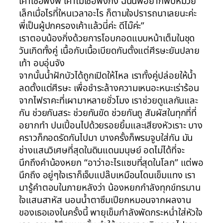
เค้าเชื่อฟังพี่ เค้าไม่เชื่อฟังกิ่ง ฉนั้นพี่อยากพบหมวย
เล็กเมื่อไรที่ใหนเวลาอะไร ก็ตามใจปรารถนาเลยนะค่ะ
พี่เป็นผู้ปกครองเค้าแล้วนี่ค่ะ ดีไม๊ค่ะ”
เราตอบน้องกิ่งด้วยการโอบกอดแบบหน้าเต็มในชุด
วันเกิดทั้งคู่ เนื้อกับเนื้อเบียดกันตั้งแต่ศีรษะยันปลาย
เท้า อบอุ่นจัง
จากนั้นน้ำฝักบัวได้ถูกเปิดให้ไหล เราทั้งคู่ปล่อยให้น้ำ
ลดตั้งแต่ศีรษะ เพื่อชำระล้างความเหนอะหนะเร่าร้อน
จากไฟราคะที่เผามาหลายชั่วโมง เราช่วยดูแลกันและ
กัน ช่วยกันสระ ช่วยกันขัด ช่วยกันถู สัมผัสในทุกที่ที่
อยากทำ ปนเปิ้อนไปด้วยรอยยิ้มและเสียงหัวเราะ บาง
คราวก็กอดรัดกันไปมา บางครั้งก็พรมจูบใส่กัน มัน
ช่างแสนวิเศษที่สุดในดินแดนมนุษย์ อดไม่ได้ที่จะ
นึกถึงคำน้องหยก “อาว่าอะไรแซบที่สุดในโลก” แต่พอ
นึกถึง อยู่ๆใจเราก็เจ็บแปล๊บเหมือนโดนเข็มแทง เรา
มารู้คำตอบในภายหลังว่า น้องหยกกำลังทุกข์ทรมาน
ใจแสนสาหัส นอนน้ำตาซึมเปียกหมอนจากผลงาน
ของเธอเองในครั้งนี้ พายุเข็มกำลังพัดกระหน่ำใส่หัวใจ