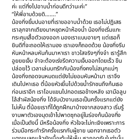
ค่ะ แต่กิ่งไปอาบน้ำก่อนดีกว่านะค่ะ”
“ให้พี่อาบด้วยดิ…….”
น้องกิ่งยิ้มปนอายที่เราขออาบน้ำด้วย เธอไม่ปฏิเสธ
เราลุกจากเตียงมาหยุดหน้าห้องน้ำ น้องกิ่งเริ่มแกะ
กระคุมเสื้อตัวเองออก มองเราแบบอายๆ แต่เธอก็
ยินดีที่จะถอดให้เรามอง เราเองก็ถอดด้วย น้องกิ่งรีบ
หันหน้าหลบหันก้นมาหาเรา ขาวใสจริงๆกิ่งจ๋า เรารู้สึก
อูยยยเจ็บ จำจะต้องเร่งรีดความเจ็บออกโดยเร็ว ขืน
ปล่อยไว้ เวลาเล่นบทรักกับน้องกิ่งคงไม่สนุกแน่ๆ
น้องกิ่งถอดจนหมดแต่ยังไม่ยอมหันหน้ามา เราจึง
เดินไปหาเธอ ตี๋น้อยหัวเยิ้มไปด้วยน้ำรักชนถึงก้นเธอ
ก่อนเราอีก เราโอบแขนไปกอดเธอข้างหลัง เอามือลูบ
ไล้สำผัสน้องกิ่ง ได้จับบัวงานเธอเป็นครั้งแรกแต่ยัง
ไม่เห็น ตี๋น้อยเราที่ได้ถูกฝึกมาบ้างจากสองสาว เริ่มรู้
งานพาตัวเองมุดเข้าไปพาดซุกอยู่ในร่องก้นน้องกิ่ง
เมื่อเป็นดังนี้ มีหรือน้องกิ่ง หัวใจจะไม่กะเจิงเพราะการ
ร่วมมือกระทำรักครั้งแรกกับผู้ชาย นอกจากเธอตัว
แดงขนลุกแล้วยังเนื้อเต้นให้เห็น เรากอดกันในท่านั้น