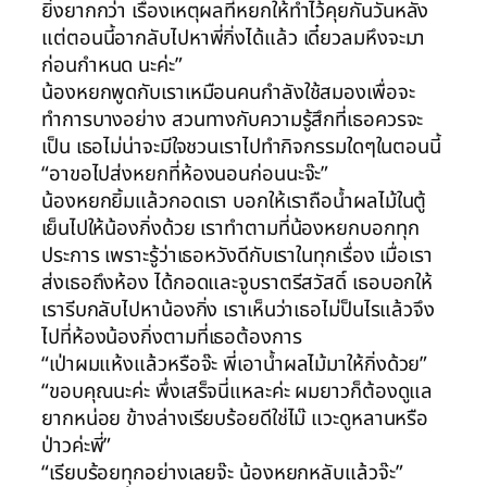
ยิ่งยากกว่า เรื่องเหตุผลที่หยกให้ทำไว้คุยกันวันหลัง
แต่ตอนนี้อากลับไปหาพี่กิ่งได้แล้ว เดี๋ยวลมหึงจะมา
ก่อนกำหนด นะค่ะ”
น้องหยกพูดกับเราเหมือนคนกำลังใช้สมองเพื่อจะ
ทำการบางอย่าง สวนทางกับความรู้สึกที่เธอควรจะ
เป็น เธอไม่น่าจะมีใจชวนเราไปทำกิจกรรมใดๆในตอนนี้
“อาขอไปส่งหยกที่ห้องนอนก่อนนะจ๊ะ”
น้องหยกยิ้มแล้วกอดเรา บอกให้เราถือน้ำผลไม้ในตู้
เย็นไปให้น้องกิ่งด้วย เราทำตามที่น้องหยกบอกทุก
ประการ เพราะรู้ว่าเธอหวังดีกับเราในทุกเรื่อง เมื่อเรา
ส่งเธอถึงห้อง ได้กอดและจูบราตรีสวัสดิ์ เธอบอกให้
เรารีบกลับไปหาน้องกิ่ง เราเห็นว่าเธอไม่ป็นไรแล้วจึง
ไปที่ห้องน้องกิ่งตามที่เธอต้องการ
“เป่าผมแห้งแล้วหรือจ๊ะ พี่เอาน้ำผลไม้มาให้กิ่งด้วย”
“ขอบคุณนะค่ะ พึ่งเสร็จนี่แหละค่ะ ผมยาวก็ต้องดูแล
ยากหน่อย ข้างล่างเรียบร้อยดีใช่ไม๊ แวะดูหลานหรือ
ป่าวค่ะพี่”
“เรียบร้อยทุกอย่างเลยจ๊ะ น้องหยกหลับแล้วจ๊ะ”