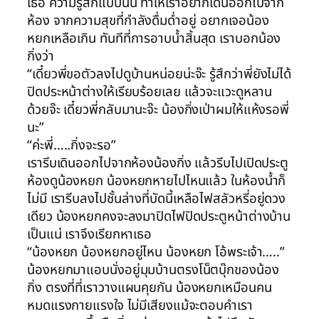
เธอ ความรู้สึกแบบนั้น ทำให้เราอยากเดินออกไปจาก
ห้อง จากความสุขที่กำลังดื่มด่ำอยู่ อยากเจอน้อง
หยกเหลือเกิน ทันทีที่การอาบน้ำสิ้นสุด เราบอกน้อง
กิ่งว่า
“เดี๋ยวพี่ขอตัวลงไปดูบ้านหน่อยน่ะจ๊ะ รู้สึกว่าพี่ยังไม่ได้
ปิดประหน้าต่างให้เรียบร้อยเลย แล้วจะแวะดูหลาน
ด้วยจ๊ะ เดี๋ยวพี่กลับมานะจ๊ะ น้องกิ่งเป่าผมให้แห้งรอพี่
นะ”
“ค่ะพี่…..กิ่งจะรอ”
เรารีบเดินออกไปจากห้องน้องกิ่ง แล้วรีบไปเปิดประตู
ห้องดูน้องหยก น้องหยกหายไปไหนแล้ว ในห้องน้ำก็
ไม่มี เรารีบลงไปชั้นล่างที่บัดนี้เหลือไฟสลัวหรี่อยู่ดวง
เดียว น้องหยกคงจะลงมาปิดไฟปิดประตูหน้าต่างบ้าน
เป็นแน่ เราจึงเรียกหาเธอ
“น้องหยก น้องหยกอยู่ไหน น้องหยก โอ้พระเจ้า…..”
น้องหยกมาแอบนั่งอยู่มุมบ้านตรงโน็ตบุ๊กของน้อง
กิ่ง ตรงที่ที่เราวางแผนคุยกัน น้องหยกเหมือนคน
หมดแรงกายแรงใจ ไม่มีเสียงแม้จะตอบคำเรา