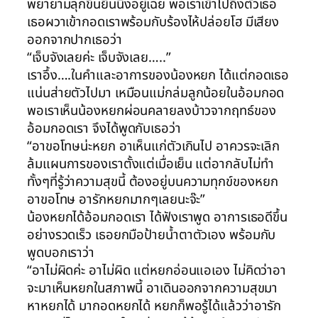
พยายามลุกขึ้นยืนนิ่งอยู่เฉย พอเราเข้าไปถึงตัวเธอ
เธอผวาเข้ากอดเราพร้อมกับร้องไห้ปล่อยโฮ มีเสียง
ออกจากปากเธอว่า
“เจ็บจังเลยค่ะ เจ็บจังเลย…..”
เราอึ้ง….ในคำและอาการของน้องหยก ได้แต่กอดเธอ
แน่นส่ายตัวไปมา เหมือนแม่กล่มลูกน้อยในอ้อมกอด
พอเราเห็นน้องหยกผ่อนคลายลงบ้าวจากฤทธ์ของ
อ้อมกอดเรา จึงได้พูดกับเธอว่า
“อาขอโทษน่ะหยก อาเห็นแก่ตัวเกินไป อาควรจะเลิก
ล้มแผนการของเราตั้งแต่เมื่อเย็น แต่อากลับไม่ทำ
ทั้งๆที่รู้ว่าความสุขนี้ ต้องอยู่บนความทุกข์ของหยก
อาขอโทษ อารักหยกมากๆเลยนะจ๊ะ”
น้องหยกได้อ้อมกอดเรา ได้ฟังเราพูด อาการเธอดีขึ้น
อย่างรวดเร็ว เธอยกมือป้ายน้ำตาตัวเอง พร้อมกับ
พูดบอกเราว่า
“อาไม่ผิดค่ะ อาไม่ผิด แต่หยกอ่อนแอเอง ไม่คิดว่าอา
จะมาเห็นหยกในสภาพนี้ อาเดินออกจากความสุขมา
หาหยกได้ มากอดหยกได้ หยกก็พอรู้ได้แล้วว่าอารัก