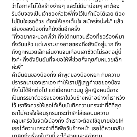
ว่าโอกาสไม่ได้สร้างง่ายๆ และไม่มีมาบ่อยๆ อาต้อง
รีบจับจองเป็นเจ้าของหัวใจพี่กิ่งไว้ในกำมือได้เลย ต้อง
ไม่ขืนใจเธอด้วย ต้องให้เธอเต็มใจ สมัครใจน่ะค่ะ” แล้ว
เสียงของน้องกิ่งก็ดังขึ้นอีกครั้ง
“กิ่งอยากจะบอกพี่ว่า กิ่งได้ทบทวนเรื่องที่ขอร้องพี่มา
ทั้งวันแล้ว แต่เพราะยางอายของกิ่งยังมีอยู่มาก กิ่ง
ถึงถูกหมวยเล็กเล่นงานจนเกือบเอาชีวิตไม่รอดอยู่นี่
ไงค่ะ กิ่งยังยืนยันที่จะขอให้พี่ช่วยกิ่งคุยกับหมวยเล็ก
ค่ะพี่”
คำยืนยันของน้องกิ่ง คำพูดของน้องหยก กับความ
ปรารถนาของเราเอง ทำให้เราปฏิเสฏคำขอของน้อง
กิ่งไม่ได้อีกต่อไป แต่เมื่อทบทวนดู ผู้หญิงคนนี้อาจ
เป็นภรรยาตัวจริงของเราในวันข้างหน้าอย่างที่เราหวัง
ไว้ เราจึงควรให้เธอได้เก็บบันทึกความทรงจำที่ดีที่สุด
เราไม่ควรใจร้อนรุกรนกระทำรักใส่เธอบนความ
คลุมเครือในจิตใจน้องกิ่ง จำเราจะต้องใช้อุบายช่วยให้
เธอได้ความทรงจำที่ดีเพื่อวันข้างหน้า เธอได้หวนกลับ
มาคิดถึงเรื่องในวันนี้ จะได้สวยและสง่างาม