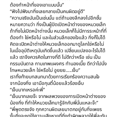
ต้องทำหน้าที่ของเขาแบบนั้น”
“ฟังไปฟังมากิ่งเลยกลายเป็นคนผิดอยู่ดี”
“ความจริงมันเป็นเช่นนั้น แต่ถ้ามองลึกลงไปอีกชั้น
หมายความว่า กิ่งเป็นผู้ปิดเปิดหน้าต่างของหมวยเล็ก
ถ้ากิ่งไม่เปิดหน้าต่างนั้น หมวยเล็กก็ไม่มีภารระหน้าที่ที่
ต้องทำ ใช่หรือไม่ และในส่วนลึกของใจแล้ว กิ่งก็ไม่ได้
คิดจะเปิดหน้าต่างให้หมวยเล็กออกมาดูโลกใช่หรือไม่
ในเมื่ออุบัติเหตุมันเกิดขึ้นแล้ว เปลี่ยนแปลงอะไรไม่ได้
แล้ว เราจึงควรคิดในทางที่ดี ไม่ดีกว่าหรือ เช่น เป็น
กรรมบันดาล กามเทพแผงศร ทำนองเนี๊ย ดีกว่าไปนั่ง
โทษหมวยเล็ก ใช่หรือไม่ อูยยย…..เจ็บ”
เราทิ้งท้ายบทสนทนาด้วยการเรียกร้องความสนใจ
จากน้องกิ่ง เอามือกุมตี๋น้อยแล้วร้องเจ็บ
“เจ็บมากเหรอค่ะพี่”
“เจ็บมากเลยจ๊ะ จากผลพวงของการเปิดหน้าต่างของ
น้องกิ่ง ที่ทำให้หมวยเล็กมารู้จักกับพี่นั่นแหละจ๊ะ”
“พี่พูดตรงจัง ทุกความผิดเลยมาตกอยู่กับกิ่งเพชร
งั้นกิ่งจะชดใช้ความเสียหายที่กิ่งทำผิดพลาดให้พี่ละกัน