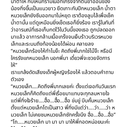
น้ำตาให้ กับเห็นกร้ามเนื้อที่เกร็งจากต้นขาอ่อนของ
น้องกิ่งขึ้นเป็นแนวยาว ยึดเกาะกับปีกหมวยเล็ก น้ำตา
หมวยเล็กยังซึมออกมาไม่หยุด เราต้องลูบไล้เพื่อเช็ค
น้ำตานั้น แต่ดูเหมือนยิ่งเช็ดเธอก็ยิ่งร้อง เรารู้ในทันที่
ว่าอารมณ์ที่เธอเก็บกดไว้ในวันนี้ของเธอ ถูกปลดออก
มาแล้ว อาการกล้ามเนื้อเกร็งจนเจ็บร้าวบริเวรหมวย
เล็กและระบมถึงท้องน้อยได้ผ่อน คลายลง
“หมวยเล็กร้องไห้ทำไมจ๊ะ คิดถึงพี่มากใช่ไม๊จ๊ะ หรือมี
ใครรังแกหมวยเล็ก บอกพี่มา เดี๋ยวพี่จะชวยจัดการ
ให้”
เราแกล้งดัดเสียงเด็กผู้หญิงร้องไห้ แล้วตอบคำถาม
ตัวเอง
“หมวยเล็ก….คิดถึงพี่มากเลยค่ะ ตั้งแต่เจอกันวันแรก
หมวยเล็กก็คิดถึงแต่พี่เรื่อยมาแทบจะทุกลมหายใจ
แต่พี่กิ่งใจร้าย….ฮื้อ…ฮื้อ…ฮื้อ ข่มขู่ บีบคั้นหมวยเล็ก
ตั้งแต่หมวยเล็กโตเป็นสาว พี่กิ่งมีแต่ว่า….ว่า…..ว่า ห
มวยเล็ก ไม่เคยชมหมวยเล็กซักครั้งนึง ฮื่อ…ฮื่อ…ฮื่อ”
“โถ…..หมวยเล็ก มา มา มา มาให้พี่กอดหน่อยนะค่ะ