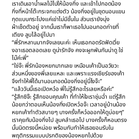
เราเดินเอาน้ำผลไม้ไปให้น้องกิ่ง และเข้าไปกอดน้อง
กิ่งที่หน้าโต๊ะกระจกแต่งตัว น้องกิ่งอยู่ในชุดนอนแขน
กุดแบบกระโปงแค่เข่าไม่มีชั้นใน ส่วนเรายังนุ่ง
ผ้าเช็ดตัวอยู่ จากนั้นเราก็พาเธอไปนอนกอดก่ายที่
เตียง ลูบไล้อยู่ไปมา
“พี่รักหลานมากจังเลยนะค่ะ เห็นเธอกอดรัดฟัดเวี่ย
งอาเธอตลอดเลย ดูน่ารักจัง คงจะผูกพันกันน่าดู ใช่
ไม๊ค่ะพี่”
“ใช่จ๊ะ พี่รักน้องหยกมากเลย เหมือนเค้าเป็นอวัยวะ
ส่วนหนึ่งของพี่เลยแหละ และเพราะแรงเชียร์ของเค้า
จึงทำให้พี่ได้มานอนกอดน้องกิ่งอยู่นี่ไงจ๊ะ”
“แล้ววันนี้เธอเปิดหว๋อ พี่ไม่รู้สึกอะไรเลยหรือค่ะ”
“รู้สึกซิจ๊ะ รู้สึกขอบคุณเค้า ที่ทำให้ใจเราชุ่มฉ่ำ แต่รู้สึก
น้อยกว่าตอนเห็นน้องกิ่งเปิดหว๋อจ๊ะ เวลาอยู่บ้านน้อง
หยกเค้าทำตัวสบายๆ บางครั้งก็หว๋อออกให้ดูบ่อยๆ”
เราคุยกับน้องกิ่งไป ลูบคลำเธอไป บางครั้งก็หอมตรง
นั้นนิดตรงนี้หน่อย พร้อมกับทำให้เธอยอมรับใน
พฤติกรรมแบบปรกติของน้องหยกไปด้วย