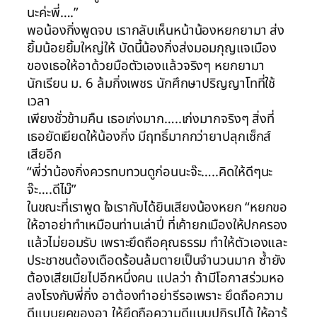
นะค่ะพี่….”
พอน้องกิ่งพูดจบ เรากลับเห็นหน้าน้องหยกยามา ส่ง
ยิ้มน้อยยิ้มใหญ่ให้ บัดนี้น้องกิ่งส่งมอมกุญแจเมือง
ของเธอให้อาด้วยมือตัวเองแล้วจริงๆ หยกยามา
นักเรียน ม. 6 ล้มกิ่งเพชร นักศึกษาปริญญาโทที่ใช้
เวลา
เพียงชั่วข้ามคืน เธอเก่งมาก…..เก่งมากจริงๆ สิ่งที่
เธอยัดเยียดให้น้องกิ่ง มีฤทธิ์มากกว่ายาปลุกเซ็กส์
เสียอีก
“พี่ว่าน้องกิ่งควรทบทวนดูก่อนนะจ๊ะ…..คิดให้ดีๆนะ
จ๊ะ….ดีไม๊”
ในขณะที่เราพูด ใจเรากับได้ยินเสียงน้องหยก “หยกขอ
ให้อาอย่าทำเหมือนท่านเล่าปี่ ที่เค้ายกเมืองให้ปกครอง
แล้วไม่ยอมรับ เพราะยึดถือคุณธรรม ทำให้ตัวเองและ
ประชาชนต้องเดือดร้อนล้มตายเป็นจำนวนมาก ซ้ำยัง
ต้องเสียเมียไปอีกหนึ่งคน แปลว่า ถ้ามีโอกาสร่วมหอ
ลงโรงกับพี่กิ่ง อาต้องทำอย่ารีรอเพราะ ยึดถือความ
ดีแบบยุคของอา ให้ยึดถือความดีแบบปฏิรูปได้ ให้อารู้