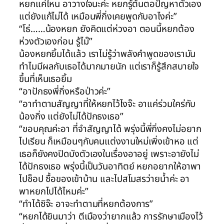
หยกแค่ไหน อาวางใจนะค่ะ หยกรู้ต้นตอปํญหาตัวเอง
แต่ยังแก้ไม่ได้ เหมือนพี่กิ่งเคยพูดกับอาไงค่ะ”
“โธ่……น้องหยก ยังคิดแต่ห่วงอา ตอนนี้หยกต้อง
ห่วงตัวเองก่อน รู้ไม๊”
น้องหยกยิ้มได้แล้ว เราไม่รู้ว่าพลังคำพูดของเรามัน
ทำไมมีผลกับเธอได้มากมายนัก แต่เราก็รู้สึกสบายใจ
ขึ้นที่เห็นเธอยิ้ม
“อาปักธงพี่กิ่งหรือป่าวค่ะ”
“อาทำตามสัญญาที่ให้หยกไว้ไงจ๊ะ อาแค่ร่วมใคร่กับ
น้องกิ่ง แต่ยังไม่ได้ปักธงเธอ”
“ขอบคุณค่ะอา ที่จำสัญญาได้ พรุ่งนี้พี่กิ่งคงไม่อยาก
ไปเรียน ก็เหมือนๆกับคนแต่งงานใหม่เพิ่งเข้าหอ แต่
เธอก็ยังคงปิดบังตัวเองในเรื่องอาอยู่ เพราะอายังไม่
ได้ปักธงเธอ พรุ่งนี้เป็นวันอาทิตย์ หยกอยากให้อาพา
ไปช็อป ซื้อของเข้าบ้าน และไปสโมสรว่ายน้ำค่ะ อา
พาหยกไปได้ไหมค่ะ”
“ทำได้ซิจ๊ะ อาจะทำตามที่หยกต้องการ”
“หยกได้ยินมาว่า ตีเมืองว่ายากแล้ว การรักษาเมืองไว้