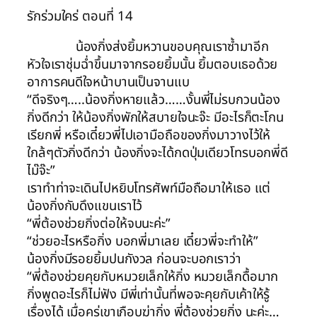
รักร่วมใคร่ ตอนที่ 14
น้องกิ่งส่งยิ้มหวานขอบคุณเราซ้ำมาอีก
หัวใจเราชุ่มฉ่ำขึ้นมาจากรอยยิ้มนั้น ยิ้มตอบเธอด้วย
อาการคนดีใจหน้าบานเป็นจานแบ
“ดีจริงๆ…..น้องกิ่งหายแล้ว……งั้นพี่ไม่รบกวนน้อง
กิ่งดีกว่า ให้น้องกิ่งพักให้สบายใจนะจ๊ะ มีอะไรก็ตะโกน
เรียกพี่ หรือเดี๋ยวพี่ไปเอามือถือของกิ่งมาวางไว้ให้
ใกล้ๆตัวกิ่งดีกว่า น้องกิ่งจะได้กดปุ่มเดียวโทรบอกพี่ดี
ไม๊จ๊ะ”
เราทำท่าจะเดินไปหยิบโทรศัพท์มือถือมาให้เธอ แต่
น้องกิ่งกับดึงแขนเราไว้
“พี่ต้องช่วยกิ่งต่อให้จบนะค่ะ”
“ช่วยอะไรหรือกิ่ง บอกพี่มาเลย เดี๋ยวพี่จะทำให้”
น้องกิ่งมีรอยยิ้มปนกังวล ก่อนจะบอกเราว่า
“พี่ต้องช่วยคุยกับหมวยเล็กให้กิ่ง หมวยเล็กดื้อมาก
กิ่งพูดอะไรก็ไม่ฟัง มีพี่เท่านั้นที่พอจะคุยกับเค้าให้รู้
เรื่องได้ เมื่อครู่เขาเกือบฆ่ากิ่ง พี่ต้องช่วยกิ่ง นะค่ะ…