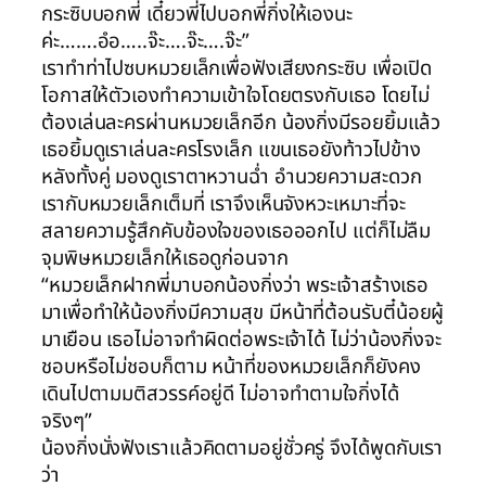
กระซิบบอกพี่ เดี๋ยวพี่ไปบอกพี่กิ่งให้เองนะ
ค่ะ…….อํอ…..จ๊ะ….จ๊ะ….จ๊ะ”
เราทำท่าไปซบหมวยเล็กเพื่อฟังเสียงกระซิบ เพื่อเปิด
โอกาสให้ตัวเองทำความเข้าใจโดยตรงกับเธอ โดยไม่
ต้องเล่นละครผ่านหมวยเล็กอีก น้องกิ่งมีรอยยิ้มแล้ว
เธอยิ้มดูเราเล่นละครโรงเล็ก แขนเธอยังท้าวไปข้าง
หลังทั้งคู่ มองดูเราตาหวานฉ่ำ อำนวยความสะดวก
เรากับหมวยเล็กเต็มที่ เราจึงเห็นจังหวะเหมาะที่จะ
สลายความรู้สึกคับข้องใจของเธอออกไป แต่ก็ไม่ลืม
จุมพิษหมวยเล็กให้เธอดูก่อนจาก
“หมวยเล็กฝากพี่มาบอกน้องกิ่งว่า พระเจ้าสร้างเธอ
มาเพื่อทำให้น้องกิ่งมีความสุข มีหน้าที่ต้อนรับตี๋น้อยผู้
มาเยือน เธอไม่อาจทำผิดต่อพระเจ้าได้ ไม่ว่าน้องกิ่งจะ
ชอบหรือไม่ชอบก็ตาม หน้าที่ของหมวยเล็กก็ยังคง
เดินไปตามมติสวรรค์อยู่ดี ไม่อาจทำตามใจกิ่งได้
จริงๆ”
น้องกิ่งนั่งฟังเราแล้วคิดตามอยู่ชั่วครู่ จึงได้พูดกับเรา
ว่า