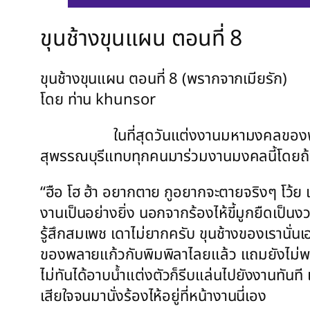
ขุนช้างขุนแผน ตอนที่ 8
ขุนช้างขุนแผน ตอนที่ 8 (พรากจากเมียรัก)
โดย ท่าน khunsor
ในที่สุดวันแต่งงานมหามงคลของพลายแก้ว 
สุพรรณบุรีแทบทุกคนมาร่วมงานมงคลนี้โดยถ้ว
“ฮือ โฮ ฮ้า อยากตาย กูอยากจะตายจริงๆ โว้ย แง
งานเป็นอย่างยิ่ง นอกจากร้องไห้ขี้มูกยืดเป็น
รู้สึกสมเพช เดาไม่ยากครับ ขุนช้างของเรานั่นเอ
ของพลายแก้วกับพิมพิลาไลยแล้ว แถมยังไม่พอ พ
ไม่ทันได้อาบน้ำแต่งตัวก็รีบแล่นไปยังงานทันที
เสียใจจนมานั่งร้องไห้อยู่ที่หน้างานนี่เอง