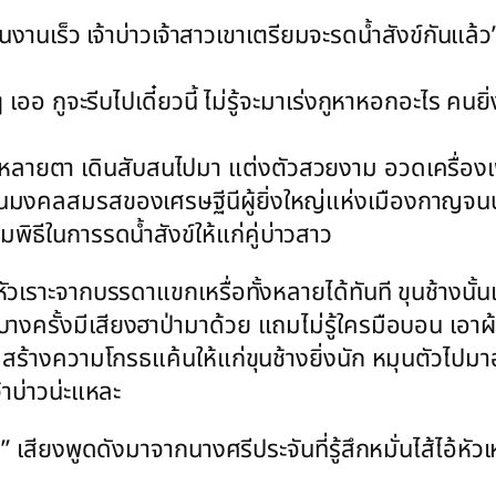
าไปในงานเร็ว เจ้าบ่าวเจ้าสาวเขาเตรียมจะรดน้ำสังข์กันแล
ๆ เออ กูจะรีบไปเดี๋ยวนี้ ไม่รู้จะมาเร่งกูหาหอกอะไร คนย
าหลายตา เดินสับสนไปมา แต่งตัวสวยงาม อวดเครื่อ
งคลสมรสของเศรษฐีนีผู้ยิ่งใหญ่แห่งเมืองกาญจนบุรี
ยมพิธีในการรดน้ำสังข์ให้แก่คู่บ่าวสาว
งหัวเราะจากบรรดาแขกเหรื่อทั้งหลายได้ทันที ขุนช้างนั้น
ึ้น บางครั้งมีเสียงฮาป่ามาด้วย แถมไม่รู้ใครมือบอน เอา
สร้างความโกรธแค้นให้แก่ขุนช้างยิ่งนัก หมุนตัวไป
จ้าบ่าวน่ะแหละ
เสียงพูดดังมาจากนางศรีประจันที่รู้สึกหมั่นไส้ไอ้หัวเหน่งน