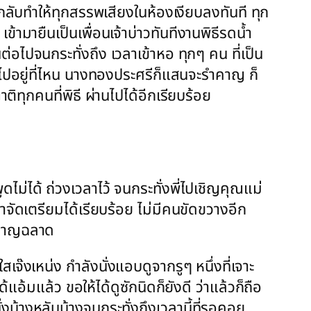
่กลับทำให้ทุกสรรพเสียงในห้องเงียบลงทันที ทุก
ข้ามายืนเป็นเพื่อนเจ้าบ่าวทันทีงานพิธีรดน้ำ
อไปจนกระทั่งถึง เวลาเข้าหอ ทุกๆ คน ที่เป็น
ว่าไปอยู่ที่ไหน นางทองประศรีก็แสนจะรำคาญ ก็
ติทุกคนที่พิธี ผ่านไปได้อีกเรียบร้อย
ดไม่ได้ ถ่วงเวลาไว้ จนกระทั่งพี่ไปเชิญคุณแม่
าจัดเตรียมได้เรียบร้อย ไม่มีคนขัดขวางอีก
ู้ชาญฉลาด
จ๊งเหน่ง กำลังนั่งแอบดูจากรูๆ หนึ่งที่เจาะ
้แอ้มแล้ว ขอให้ได้ดูซักนิดก็ยังดี ว่าแล้วก็ถือ
่งบ้างหลับบ้างจนกระทั่งถึงเวลานี้ที่รอคอย