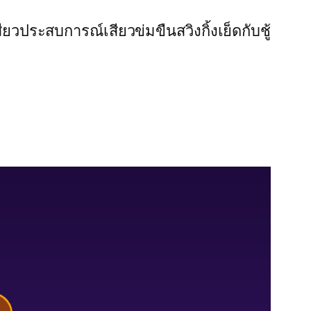
สียว
ประสบการณ์เสียว
ข่มขืน
สวิงกิ้ง
เย็ดกับชู้