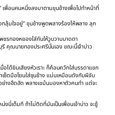
้ว” เพื่อนคนหนึ่งลงมาตามขุนช้างเพื่อไปทำหน้าที่
ิ่งกลุ้มใจอยู่” ขุนช้างพูดพลางร้องไห้พลาง ลุก
งเพชรทองหยองใส่กันให้วูบวาบบาดตา
 คุณนายทองประศรีนั่นเอง ขณะนี้เจ้าบ่าว
เมื่อได้ยินเสียงหัวเราะ ก็ค้อนควักใส่บรรดาแขก
ผ้าเช็ดมือโยนใส่ขุนช้าง แม่นเหมือนดังกับผีจับ
มาอย่างฮึดฮัด พลางเขม้นมองหาตัวคนทำ แต่จะ
ี่เต็มที ถ้าไม่ติดที่มันเป็นเพื่อนเจ้าบ่าว จะชู้