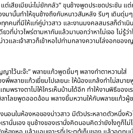
 แต่เสียเมียน่ะไม่ยักกลัว” ขุนช้างพูดประชดประชัน แต
มานั้นทำให้ขุนช้างถึงกับหนาวสันหลัง รีบๆ เดินดุ่มๆ เ
ุกคนที่มีให้แก่คู่บ่าวสาว และงานมงคลสมรสก็ดำเนินต่
เดียวที่บ่าวไพร่ตามหากันแล้วมาบอกว่าหาไม่เจอ ไม่รู้
เจ้าบ่าวและเจ้าสาวก็เข้าหอไปท่ามกลางความโล่งอกของญา
่สัญญาไว้นะจ๊ะ” พลายแก้วพูดยิ้มๆ พลางทำตาหวานใส่
ของพี่พลายแก้วเยี่ยมไปเลยนะ ให้น้องแกล้งทำไม่สบายพู
ถมพรางตาไม่ให้ใครเห็นบ้านได้อีก ทำให้งานพิธีของเร
ิมพิลาไลยพูดออดอ้อน พลางยิ้มหวานให้กับพลายแก้วผ
ียงนอนในห้องหอของบ่าวสาว มีตัวประหลาดตัวหนึ่งหัวใสเ
เรานั่นเอง ขุนช้างของเรานั่งคิดนอนคิดว่ายังไงกูก็ไม่ได
ังห้องหอ แล้วแอบเจาะรูที่ประตูตู้เก็บของ แล้วอดทนนั