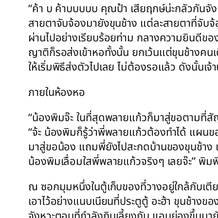
“ค้า บ ค้าบบบบบ คุณป้า เสียฤกษ์น่ะกลัวกันจัง
สายตาจับจ้องมายังขุนช้าง แต่ละสายตาที่จับจ้อง
ผ่านไปอย่างเรียบร้อยท่าม กลางความยินดีของท
ญาติก็รอส่งเข้าหอทั้งนั้น ยกเว้นแต่ขุนช้างคน
ให้เริ่มพิธีส่งตัวไปเลย ไม่ต้องรอแล้ว ดังนั้น
ภายในห้องหอ
“น้องพิมจ๊ะ ในที่สุดพลายแก้วก็มาสู่ขอตามที
“จ้ะ น้องพิมก็รู้ว่าพี่พลายแก้วต้องทำได้ แผน
มาสู่ขอน้อง แถมพี่ยังไปสะกดบ้านของขุนช้าง แ
น้องพิมเลื่อมใสพี่พลายแก้วจริงๆ เลยจ๊ะ” พ
ณ ซอกมุมหนึ่งในตู้เก็บของที่วางอยู่ใกล้กับเต
เอาไว้อย่างแนบเนียนที่ประตูตู้ อะฮ้า ขุนช้างของ
จังหวะตอนที่กำลังกินเลี้ยงกัน แอบย่องขึ้นมาย